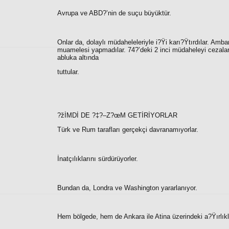
Avrupa ve ABD?’nin de suçu büyüktür.
Onlar da, dolaylı müdaheleleriyle i?Ÿi karı?Ÿtırdılar. Amba
muamelesi yapmadılar. 74?’deki 2 inci müdaheleyi cezaland
abluka altında
tuttular.
?žİMDİ DE ?‡?–Z?œM GETİRİYORLAR
Türk ve Rum tarafları gerçekçi davranamıyorlar.
İnatçılıklarını sürdürüyorler.
Bundan da, Londra ve Washington yararlanıyor.
Hem bölgede, hem de Ankara ile Atina üzerindeki a?Ÿırlıkları