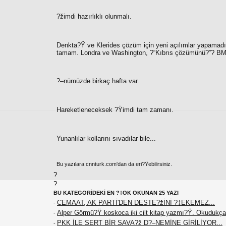
?žimdi hazırlıklı olunmalı.
Denkta?Ÿ ve Klerides çözüm için yeni açılımlar yapamadıkla
tamam. Londra ve Washington, ?“
Kıbrıs çözümünü?”
? BM 
?–nümüzde birkaç hafta var.
Hareketleneceksek ?Ÿimdi tam zamanı.
Yunanlılar kollarını sıvadılar bile...
Bu yazılara cnnturk.com'dan da eri?Ÿebilirsiniz.
?
?
BU KATEGORİDEKİ EN ?‡OK OKUNAN 25 YAZI
CEMAAT, AK PARTİ'DEN DESTE?žİNİ ?‡EKEMEZ...
-
Alper Görmü?Ÿ koskoca iki cilt kitap yazmı?Ÿ. Okudukça
-
PKK İLE SERT BİR SAVA?ž D?–NEMİNE GİRİLİYOR...
-