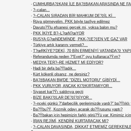
CUMHURBA?žKANI İLE BA?žBAKAN ARASINDA NE F
-
?–calan...
-
?–CALAN SIRADAN BİR MAHKUM DE?žİL Kİ...
-
Rüya görmeyelim. PKK böyle tasfiye edilmez
-
Davuto?Ÿlu efsanesi gerçek mi, yoksa balon mu?
-
PKK İKİYE B?–L?œN?œYOR
-
RUSYA G?œNDEMİNDE, PKK-?‡E?‡EN VE GAZ VAR
-
Türkiye artık kararını vermeli?…
-
T?œRKİYE?’DEKİ, 70 BİN ERMENİYİ VATANDA?ž YAPIN
-
Referandumda neden ?“Evet?” oyu kullanaca?Ÿım?
-
MEDYA TER?–RE HİZMET Mİ EDİYOR?
-
Hadi bir defa ba?Ÿladık...
-
Kürt kökenli olsanız, ne dersiniz?
-
BA?žBAKAN BM'DE "DİZEL MOTORU" GİBİYDİ...
-
PKK VURUYOR, ANCAK KI?žKIRTAMIYOR...
-
Siyaset kar?Ÿı saldırıya geçti
-
BİZE BAKI?žLAR DE?žİ?žİYOR...
-
?–nceki günkü ?“darbecilik genlerimizde vardı?” ba?Ÿlıklı
-
Ba?Ÿbu?Ÿ, Kozmik odayı açarak do?Ÿrusunu yaptı?
-
Ba?Ÿbakan için hepimizin farklı görü?Ÿü var. Kimimiz için 
-
İRAN REJİMİ, KENDİNİ KURTARACAK MI?
-
?–CALAN DAVASINDA, DİKKAT ETMEMİZ GEREKENL
-