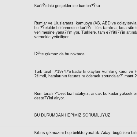
Kar?Ÿıdaki gerçekler ise bamba?Ÿka...
Rumlar ve Uluslararası kamuoyu (AB, ABD ve dolayısıyla
bu ?Ÿekilde bölünmesine kar?Ÿı. Türk tarafına, kısa sürel
verilmesine yana?Ÿmıyor. Türklere, tam e?Ÿitli?Ÿin altındak
vermekle yetiniliyor.
İ?Ÿte çıkmaz da bu noktada.
Türk tarafı ?“
1974?’e kadar ki olayları Rumlar çıkardı ve 
?žimdi, hatalarının faturasını ödemek zorundalar?”
mantı?Ÿ
Rum tarafı ?“
Evet biz hatalıyız, ancak bu kadar yüksek b
deste?Ÿini alıyor.
BU DURUMDAN HEPİMİZ SORUMLUYUZ
Kıbrıs çıkmazını hep birlikte yarattık. Adayı bugünlere birli