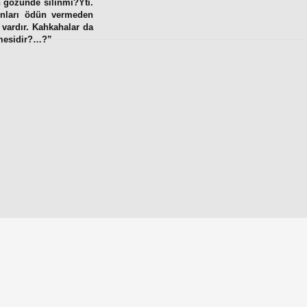
n gözünde silinmi?Ÿti.
unları ödün vermeden
vardır. Kahkahalar da
çmesidir?…?”