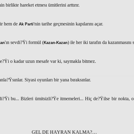
in birlikte hareket etmesı ümitlerini arttırır.
irir hem de
nin tarihe geçmesinin kapılarını açar.
Ak Parti'
'ın sevdi?Ÿi formül (
) ile her iki tarafın da kazanmasını 
kan
Kazan-Kazan
ece?Ÿi o kadar uzun mesafe var ki, saymakla bitmez.
nla?Ÿsınlar. Siyasi oyunları bir yana bıraksınlar.
?Ÿi bu... Bizleri ümitsizli?Ÿe itmemeleri... Hiç de?Ÿilse bir nokta, 
GEL DE HAYRAN KALMA?…