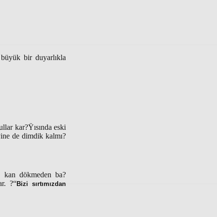
büyük bir duyarlıkla
llar kar?Ÿısında eski
yine de dimdik kalmı?
ar, kan dökmeden ba?
r. ?“
Bizi sırtımızdan