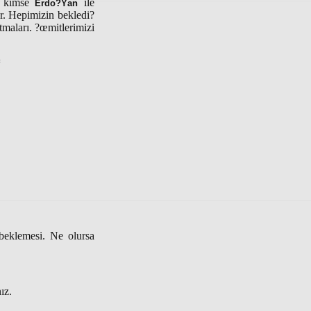
a kimse
ile
Erdo?Ÿan
r. Hepimizin bekledi?
tmaları. ?œmitlerimizi
=
beklemesi. Ne olursa
ız.