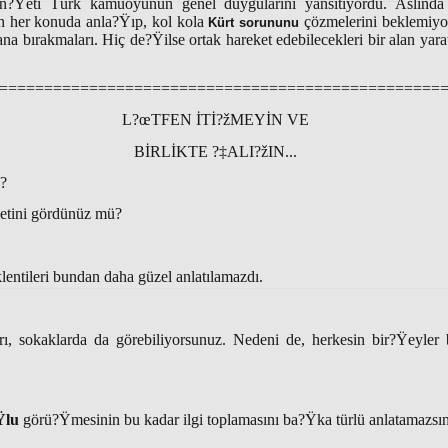
n?Ÿeti Türk kamuoyunun genel duygularını yansıtıyordu. Aslınd
 her konuda anla?Ÿıp, kol kola
çözmelerini beklemiyo
Kürt sorununu
yana bırakmaları. Hiç de?Ÿilse ortak hareket edebilecekleri bir alan yara
=================================================
L?œTFEN İTİ?žMEYİN VE
BİRLİKTE ?‡ALI?žIN...
?
etini gördünüz mü?
entileri bundan daha güzel anlatılamazdı.
ı, sokaklarda da görebiliyorsunuz. Nedeni de, herkesin bir?Ÿeyler 
Ÿlu
görü?Ÿmesinin bu kadar ilgi toplamasını ba?Ÿka türlü anlatamazsın