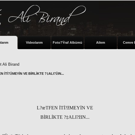
ılarım
Videolarım
Foto?Ÿraf Albümü
Ailem
Cemre 
 Ali Birand
 İTİ?žMEYİN VE BİRLİKTE ?‡ALI?žIN...
L?œTFEN İTİ?žMEYİN VE
BİRLİKTE ?‡ALI?žIN...