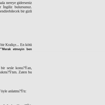
la nereye giderseniz
 İngiliz bulursunuz.
ndirebilecek bir gizli
bir Kraliçe... En kötü
?“
Merak etmeyin ben
bir sesle konu?Ÿan,
sıkmı?Ÿtım. Zaten bu
Ÿöyle anlatmı?Ÿtı: