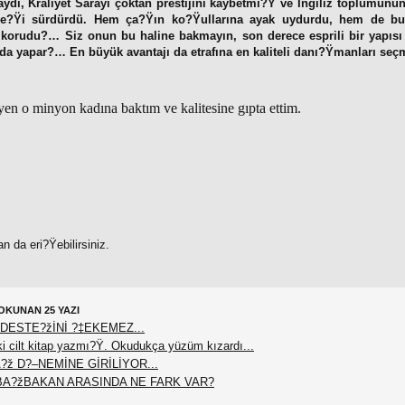
aydı, Kraliyet Sarayı çoktan prestijini kaybetmi?Ÿ ve İngiliz toplumunu
ene?Ÿi sürdürdü. Hem ça?Ÿın ko?Ÿullarına ayak uydurdu, hem de b
korudu?… Siz onun bu haline bakmayın, son derece esprili bir yapısı 
 da yapar?… En büyük avantajı da etrafına en kaliteli danı?Ÿmanları se
en o minyon kadına baktım ve kalitesine gıpta ettim.
n da eri?Ÿebilirsiniz.
OKUNAN 25 YAZI
DESTE?žİNİ ?‡EKEMEZ...
 cilt kitap yazmı?Ÿ. Okudukça yüzüm kızardı...
?ž D?–NEMİNE GİRİLİYOR...
BA?žBAKAN ARASINDA NE FARK VAR?