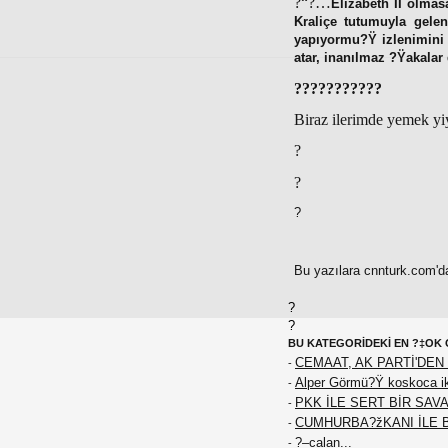
?“?…
Elizabeth II olmas
Kraliçe tutumuyla gel
yapıyormu?Ÿ izlenimini 
atar, inanılmaz ?Ÿakalar
???????????
Biraz ilerimde yemek yiy
?
?
?
Bu yazılara cnnturk.com'da
?
?
BU KATEGORİDEKİ EN ?‡OK 
CEMAAT, AK PARTİ'DEN 
-
Alper Görmü?Ÿ koskoca iki
-
PKK İLE SERT BİR SAVA
-
CUMHURBA?žKANI İLE 
-
?–calan...
-