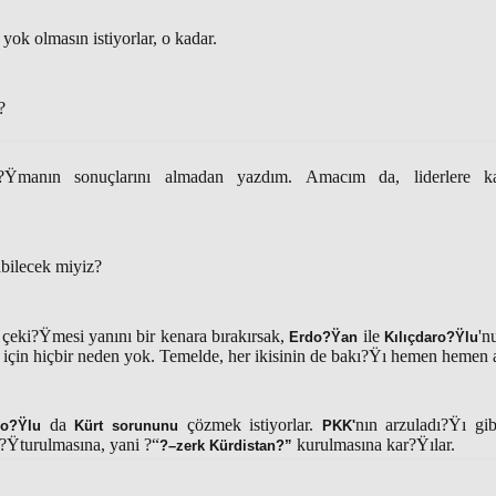
 yok olmasın istiyorlar, o kadar.
?
lu?Ÿmanın sonuçlarını almadan yazdım. Amacım da, liderlere k
bilecek miyiz?
 çeki?Ÿmesi yanını bir kenara bırakırsak,
ile
'n
Erdo?Ÿan
Kılıçdaro?Ÿlu
çin hiçbir neden yok. Temelde, her ikisinin de bakı?Ÿı hemen hemen 
da
çözmek istiyorlar.
nın arzuladı?Ÿı gib
ro?Ÿlu
Kürt sorununu
PKK'
u?Ÿturulmasına, yani ?“
kurulmasına kar?Ÿılar.
?–zerk Kürdistan?”