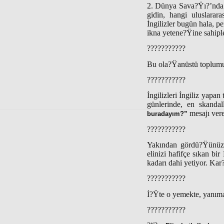
2. Dünya Sava?Ÿı?’nda 
gidin, hangi uluslarar
İngilizler bugün hala, p
ikna yetene?Ÿine sahiple
???????????
Bu ola?Ÿanüstü toplumu
???????????
İngilizleri İngiliz yapa
günlerinde, en skanda
mesajı ver
buradayım?”
???????????
Yakından gördü?Ÿünüzd
elinizi hafifçe sıkan bi
kadarı dahi yetiyor. Kar
???????????
İ?Ÿte o yemekte, yanım
???????????