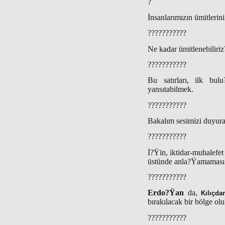
?
İnsanlarımızın ümitlerini
???????????
Ne kadar ümitlenebiliriz
???????????
Bu satırları, ilk bu
yansıtabilmek.
???????????
Bakalım sesimizi duyura
???????????
İ?Ÿin, iktidar-muhalefet
üstünde anla?Ÿamaması i
???????????
Erdo?Ÿan
da,
Kılıçda
bırakılacak bir bölge ol
???????????