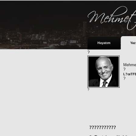
Hayatım
Yaz
?
Mehmet
?
L?œTFEN
?
?
???????????