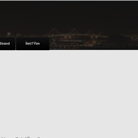
Birand
İleti?Ÿim