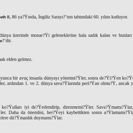
86
ya?Ÿında
İngiliz Sarayı?’nın tahtındaki 60. yılını kutluyor.
eth II,
,
ünya üzerinde monar?Ÿi geleneklerine hala sadık kalan ve bunları 
?’dir.
re
mak elden gelmez.
yunca bir avuç insanla dünyayı yönetmi?Ÿler, sonra de?Ÿi?Ÿen ko?Ÿu
Ÿler, ardından 1. ve 2. dünya sava?Ÿlarında peri?Ÿan olmu?Ÿ, ancak 
en, ko?Ÿulları iyi de?Ÿerlendirip, direnmemi?Ÿler. Sava?Ÿmamı?Ÿl
Ÿler. Daha da önemlisi, her?Ÿeyi kaybettikten sonra a?Ÿlamamı?Ÿla
elere dü?Ÿmanlık duymamı?Ÿlar.