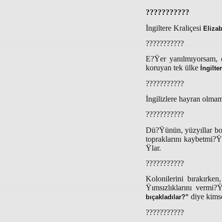
???????????
İngiltere Kraliçesi
Elizab
???????????
E?Ÿer yanılmıyorsam, d
koruyan tek ülke
İngilte
???????????
İngilizlere hayran olma
???????????
Dü?Ÿünün, yüzyıllar bo
topraklarını kaybetmi?
Ÿlar.
???????????
Kolonilerini bırakırk
Ÿımsızlıklarını vermi?
diye kims
bıçakladılar?”
???????????