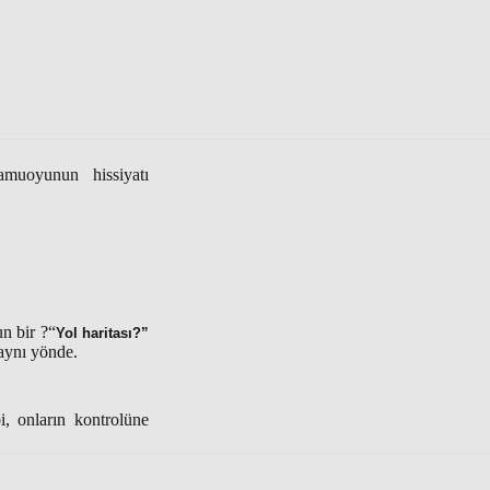
amuoyunun hissiyatı
un bir ?“
Yol haritası?”
aynı yönde.
i, onların kontrolüne