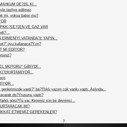
AHKUM DE?žİL Kİ...
le tasfiye edilmez
ek mi, yoksa balon mu?
YOR
PKK-?‡E?‡EN VE GAZ VAR
meli?…
N ERMENİYİ VATANDA?ž YAPIN...
et?” oyu kullanaca?Ÿım?
T Mİ EDİYOR?
ersiniz?
L MOTORU" GİBİYDİ...
I?žKIRTAMIYOR...
eçti
žİYOR...
 genlerimizde vardı?” ba?Ÿlıklı yazım çok yankı yaptı. Aslında...
açarak do?Ÿrusunu yaptı?
arklı görü?Ÿü var. Kimimiz için bir devrimci...
 KURTARACAK MI?
DİKKAT ETMEMİZ GEREKENLER?
?