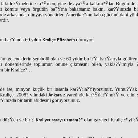
fakirle?Ÿmelerine ra?Ÿmen, yine de aya?Ÿa kalkmı?Ÿlar. Bugün de ha
ası komite veya örgütün ba?Ÿına bakarsanız bakın, kar?Ÿınızda bir
erde arkasında, dünyayı yönetirler. Amerika?’nın kaba gücünü dahi yönle
rdir.
n ba?Ÿında 60 yıldır
oturuyor.
Kraliçe Elizabeth
n tüm geleneklerin sembolü olan ve 60 yıldır bu i?Ÿi ba?Ÿarıyla götüren 
llı dönemlerinde toplumun önüne çıkmasını bilen, yakla?Ÿımıyla 
en bir Kraliçe?…
e ise, minyon küçük bir insanla kar?Ÿıla?Ÿıyorsunuz. Yumu?Ÿak 
r Kraliçe. 2008? yılındaki
ziyaretinde kar?Ÿıla?Ÿmı?Ÿ ve elini 
Ankara
?Ÿınızda bir tarih abidesini görüyorsunuz.
a dü?Ÿen ve bir ?“
olan gazeteci Kraliçe?’yi ?
Kraliyet sarayı uzmanı?”