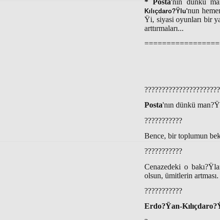
* Posta
'nın dünkü ma
nun hemen
Kılıçdaro?Ÿlu'
Ÿi, siyasi oyunları bir 
arttırmaları...
=================
??????????????????????
Posta
'nın dünkü man?Ÿ
???????????
Bence, bir toplumun bekl
???????????
Cenazedeki o bakı?Ÿlar
olsun, ümitlerin artması.
???????????
Erdo?Ÿan-Kılıçdaro?