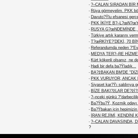
?–CALAN SIRADAN BİR M
-
Rüya görmeyelim. PKK böy
-
Davuto?Ÿlu efsanesi gerç
-
PKK İKİYE B?–L?œN?œ
-
RUSYA G?œNDEMİNDE, 
-
Türkiye artık kararını ver
-
T?œRKİYE?’DEKİ, 70 Bİ
-
Referandumda neden ?“Ev
-
MEDYA TER?–RE HİZME
-
Kürt kökenli olsanız, ne d
-
Hadi bir defa ba?Ÿladık...
-
BA?žBAKAN BM'DE "DİZE
-
PKK VURUYOR, ANCAK K
-
Siyaset kar?Ÿı saldırıya g
-
BİZE BAKI?žLAR DE?žİ?
-
?–nceki günkü ?“darbecilik
-
Ba?Ÿbu?Ÿ, Kozmik odayı 
-
Ba?Ÿbakan için hepimizin f
-
İRAN REJİMİ, KENDİNİ
-
?–CALAN DAVASINDA, 
-
?