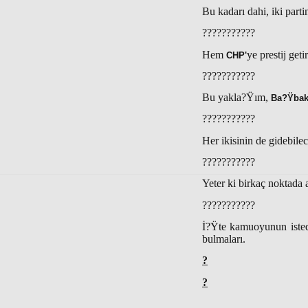
Bu kadarı dahi, iki partin
???????????
Hem
ye prestij get
CHP'
???????????
Bu yakla?Ÿım,
Ba?Ÿba
???????????
Her ikisinin de gidebil
???????????
Yeter ki birkaç noktada a
???????????
İ?Ÿte kamuoyunun istedi
bulmaları.
?
?