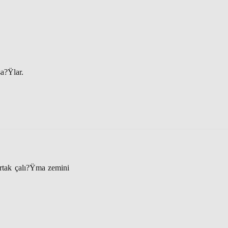
sa?Ÿlar.
ortak çalı?Ÿma zemini