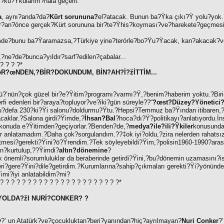
k?ku?Ÿkularım?hala geçerli.
a
, aynı?anda?da?
Kürt sorununa?
el?atacak. Bunun ba?Ÿka çıkı?Ÿ yolu?yok
r?an?önce gerçek?Kürt sorununa bir?te?Ÿhis?koyması?ve?harekete?geçmesi
e?bunu ba?Ÿaramazsa,?Türkiye yine?terörle?bo?Ÿu?Ÿacak, kan?akacak?ve?
,?ne?de?bunca?yıldır?sarf?edilen?çabalar...
 ? ? ? ?
*
?œNDEN,?BİR?DOKUNDUM, BİN?AH?İ?žİTTİM...
?’nün?çok güzel bir?e?Ÿitim?programı?varmı?Ÿ,?benim?haberim yoktu.?Birin
fi edenleri bir?araya?topluyor?ve?iki?gün süreyle??“
?œst?Düzey?Yönetici
?Bu?defa 230?ki?Ÿi salonu?doldurmu?Ÿtu.?Hepsi?Temmuz ba?Ÿından itibaren,
acaklar.?Salona girdi?Ÿimde,?
İhsan?Bal
?hoca?dı?Ÿ?politikayı?anlatıyordu.İ
konuda e?Ÿitimden?geçiyorlar.?Benden?de,?
medya?ile?ili?Ÿkiler
konusunda
 anlatamadım.?Daha çok?sorgulandım.??‡ok iyi?oldu,?zira nelerden rahatsız 
mesi?gerekti?Ÿini?ö?Ÿrendim.?Tek söyleyebildi?Ÿim,?polisin1960-1990?arası
n?kurtulup,??Ÿimdi?
altın?dönemine
?
 önemli?sorumluluklar da beraberinde getirdi?Ÿini,?bu?dönemin uzamasını?isti
eri?gere?Ÿini?dile?getirdim.?Kurumlarına?sahip?çıkmaları gerekti?Ÿi?yönünd
mi?iyi anlatabildim?mi?
 ? ? ? ? ? ? ? ? ? ? ? ? ? ? ? ? ? ? ? ? ? ?
*
YOLDA?žI NURİ?CONKER
? ?
y
?’ un Atatürk?ve?çocukluktan?beri?yanından?hiç?ayrılmayan?
Nuri Conker
?