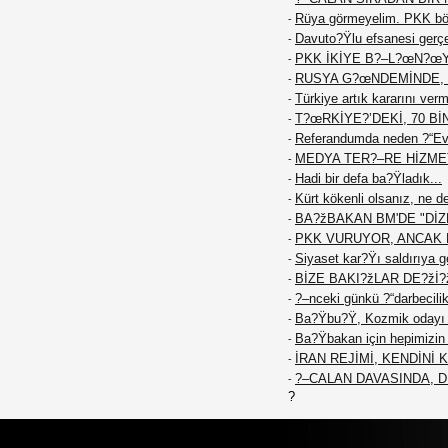
Rüya görmeyelim. PKK böy
-
Davuto?Ÿlu efsanesi gerç
-
PKK İKİYE B?–L?œN?œ
-
RUSYA G?œNDEMİNDE, 
-
Türkiye artık kararını ver
-
T?œRKİYE?’DEKİ, 70 Bİ
-
Referandumda neden ?“Ev
-
MEDYA TER?–RE HİZME
-
Hadi bir defa ba?Ÿladık...
-
Kürt kökenli olsanız, ne d
-
BA?žBAKAN BM'DE "DİZE
-
PKK VURUYOR, ANCAK K
-
Siyaset kar?Ÿı saldırıya g
-
BİZE BAKI?žLAR DE?žİ?
-
?–nceki günkü ?“darbecilik
-
Ba?Ÿbu?Ÿ, Kozmik odayı 
-
Ba?Ÿbakan için hepimizin f
-
İRAN REJİMİ, KENDİNİ
-
?–CALAN DAVASINDA, 
-
?