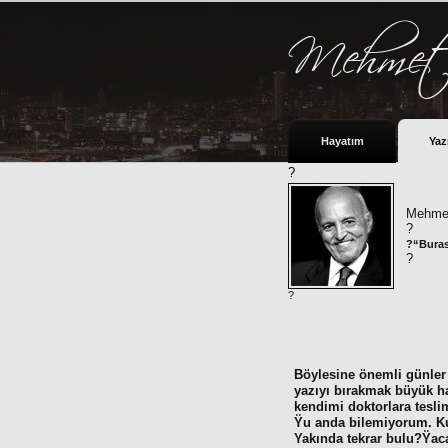
Hayatım
Yaz
?
Mehmet
?
?“Buras
?
?
Böylesine önemli günler 
yazıyı bırakmak büyük h
kendimi doktorlara tesl
Ÿu anda bilemiyorum. K
Yakında tekrar bulu?Ÿaca