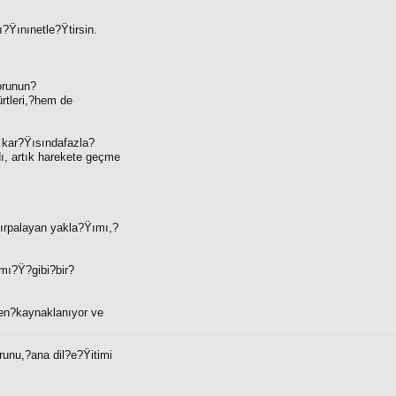
?Ÿınınetle?Ÿtirsin.
orunun?
rtleri,?hem de
 kar?Ÿısındafazla?
ı, artık harekete geçme
hırpalayan yakla?Ÿımı,?
ı?Ÿ?gibi?bir?
den?kaynaklanıyor ve
runu,?ana dil?e?Ÿitimi