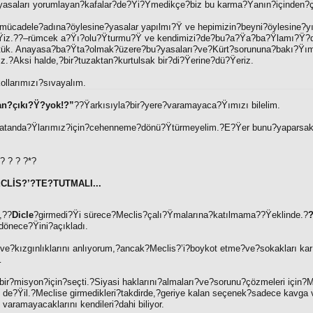
yasaları yorumlayan?kafalar?de?Ÿi?Ÿmedikçe?biz bu karma?Ÿanın?içinden?
?mücadele?adına?öylesine?yasalar yapılmı?Ÿ ve hepimizin?beyni?öylesine?y
?Ÿiz.??–rümcek a?Ÿı?olu?Ÿturmu?Ÿ ve kendimizi?de?bu?a?Ÿa?ba?Ÿlamı?Ÿ?
tük. Anayasa?ba?Ÿta?olmak?üzere?bu?yasaları?ve?Kürt?sorununa?bakı?Ÿımı
.?Aksi halde,?bir?tuzaktan?kurtulsak bir?di?Ÿerine?dü?Ÿeriz.
llarımızı?sıvayalım.
an?çıkı?Ÿ?yok!?”
??Ÿarkısıyla?bir?yere?varamayaca?Ÿımızı bilelim.
?vatanda?Ÿlarımız?için?cehenneme?dönü?Ÿtürmeyelim.?E?Ÿer bunu?yaparsak,
 ? ? ? ?
*
?
CLİS?’?TE?TUTMALI...
,
??
Dicle
?girmedi?Ÿi sürece?Meclis?çalı?Ÿmalarına?katılmama??Ÿeklinde.?
dönece?Ÿini?açıkladı.
ını?ve?kızgınlıklarını anlıyorum,?ancak?Meclis?’i?boykot etme?ve?sokakları ka
…
ir?misyon?için?seçti.?Siyasi haklarını?almaları?ve?sorunu?çözmeleri için?M
n de?Ÿil.?Meclise girmedikleri?takdirde,?geriye kalan seçenek?sadece kavg
varamayacaklarını kendileri?dahi biliyor.