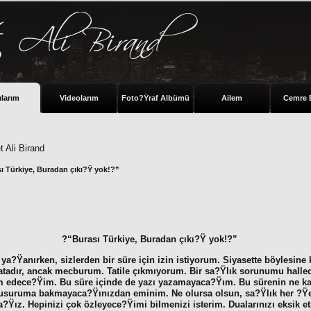
ılarım
Videolarım
Foto?Ÿraf Albümü
Ailem
Cemre 
 Ali Birand
ı Türkiye, Buradan çıkı?Ÿ yok!?”
?“Burası Türkiye, Buradan çıkı?Ÿ yok!?”
ya?Ÿanırken, sizlerden bir süre için izin istiyorum. Siyasette böylesin
atadır, ancak mecburum. Tatile çıkmıyorum. Bir sa?Ÿlık sorunumu halled
im edece?Ÿim. Bu süre içinde de yazı yazamayaca?Ÿım. Bu sürenin ne ka
usuruma bakmayaca?Ÿınızdan eminim. Ne olursa olsun, sa?Ÿlık her ?Ÿe
?Ÿız. Hepinizi çok özleyece?Ÿimi bilmenizi isterim. Dualarınızı eksik et