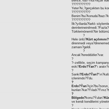
Bence,?ba?Ÿka?hiçbir lide
???????????
Yeter?ki,?gerçekten bu 
???????????
Benim?bu?konuda?bazı?k
???????????
İlk?yıllarda?farklı söylem
derinlerineinilmedi.?Fazl
Türklerinönemli?bir bölümü
?
Hele ünlü?
Kürt açılımını?
direnmedi veya?direnemed
zamanı?geldi.
?
Ancak?tereddütler?var.
?
?–zellikle, seçim kampan
eski?
Erdo?Ÿan?’
ı aratır
?
Sanki
?Erdo?Ÿan?’
ın?kaf
izlenimdo?Ÿdu.
?
Erdo?Ÿan
?için?bu?sorun,
bunları?kar?Ÿıladı?Ÿınız?
?
Bölgede?
konu?Ÿulan?
Kü
ve kendi kendilerini yönet
?