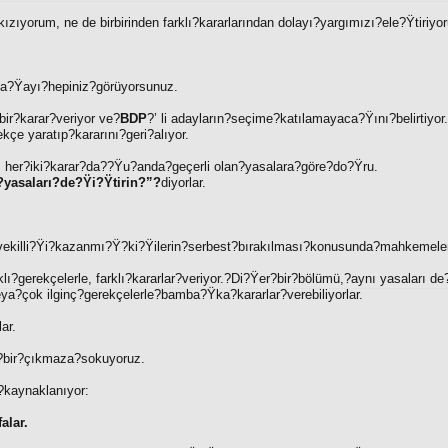
kızıyorum, ne de birbirinden farklı?kararlarından dolayı?yargımızı?ele?Ÿtiriyo
?Ÿayı?hepiniz?görüyorsunuz.
ir?karar?veriyor ve?
BDP
?’ li adayların?seçime?katılamayaca?Ÿını?belirtiyor
ekçe yaratıp?kararını?geri?alıyor.
, her?iki?karar?da??Ÿu?anda?geçerli olan?yasalara?göre?do?Ÿru.
?yasaları?de?Ÿi?Ÿtirin?”?
diyorlar.
etvekilli?Ÿi?kazanmı?Ÿ?ki?Ÿilerin?serbest?bırakılması?konusunda?mahkemel
klı?gerekçelerle, farklı?kararlar?veriyor.?Di?Ÿer?bir?bölümü,?aynı yasaları d
eya?çok ilginç?gerekçelerle?bamba?Ÿka?kararlar?verebiliyorlar.
ar.
?bir?çıkmaza?sokuyoruz.
kaynaklanıyor:
alar.