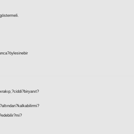
göstermeli.
unca?öylesinebir
ırakıp,?ciddi?biryanıt?
altından?kalkabilirmi?
edebilir?mi?