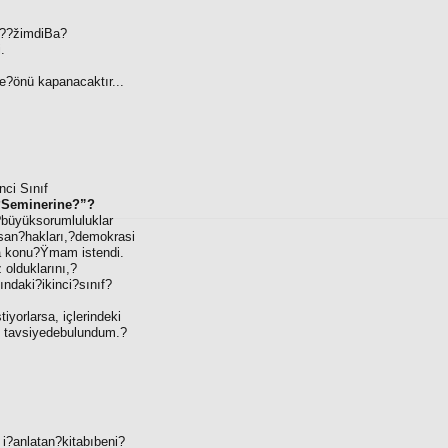
.??žimdiBa?
.
önü kapanacaktır...
ci Sınıf
?Seminerine?”
?
?büyüksorumluluklar
nsan?hakları,?demokrasi
 konu?Ÿmam istendi.
olduklarını,?
ndaki?ikinci?sınıf?
yorlarsa, içlerindeki
e tavsiyedebulundum.?
’ i?anlatan?kitabıbeni?