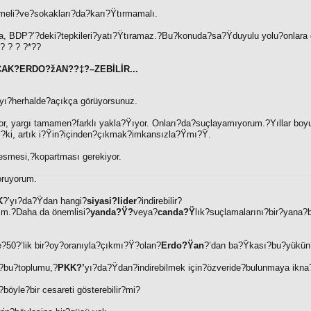
meli?ve?sokakları?da?karı?Ÿtırmamalı.
, BDP?’?deki?tepkileri?yatı?Ÿtıramaz.?Bu?konuda?sa?Ÿduyulu yolu?onlara 
 ? ? ? ?
*
??
K?ERDO?žAN??‡?–ZEBİLİR...
ı?herhalde?açıkça görüyorsunuz.
, yargı tamamen?farklı yakla?Ÿıyor. Onları?da?suçlayamıyorum.?Yıllar boy
?ki, artık i?Ÿin?içinden?çıkmak?imkansızla?Ÿmı?Ÿ.
smesi,?kopartması gerekiyor.
oruyorum.
K
?’yı?da?Ÿdan hangi?
siyasi?lider
?indirebilir?
lım.?Daha da önemlisi?
yanda?Ÿ?
veya?
canda?Ÿ
lık?suçlamalarını?bir?yana?b
?50?’lik bir?oy?oranıyla?çıkmı?Ÿ?olan?
Erdo?Ÿan
?’dan ba?Ÿkası?bu?yükün?
?bu?toplumu,?
PKK?’
yı?da?Ÿdan?indirebilmek için?özveride?bulunmaya ikna?
böyle?bir cesareti gösterebilir?mi?