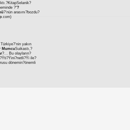
ktı.?KitapSelanik?
neminde ?“
?
nü
?’nün arasını?bozdu?
ap
.com)
 Türkiye?’nin yakın
r Mumcu
Suikastı,?
r
?… Bu olayların?
Ÿti?Ÿini?netli?Ÿi ile?
sorusu dönemin?önemli