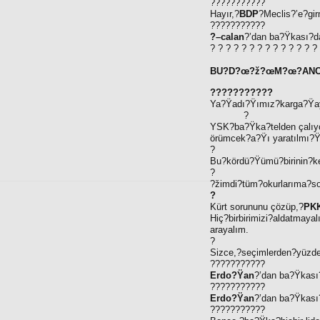
???????????
Hayır,?
BDP
?Meclis?’e?gir
???????????
?–calan
?’dan ba?Ÿkası?da
? ? ? ? ? ? ? ? ? ? ? ? ? ?
BU?D?œ?ž?œM?œ?ANCA
???????????
Ya?Ÿadı?Ÿımız?karga?Ÿay
?
YSK?ba?Ÿka?telden çalıyor
örümcek?a?Ÿı yaratılmı?Ÿ
?
Bu?kördü?Ÿümü?birinin?ke
?
?žimdi?tüm?okurlarıma?s
?
Kürt sorununu çözüp,?
PK
Hiç?birbirimizi?aldatmaya
arayalım.
?
Sizce,?seçimlerden?yüzde
???????????
Erdo?Ÿan
?’dan ba?Ÿkası
???????????
Erdo?Ÿan
?’dan ba?Ÿkası?
???????????