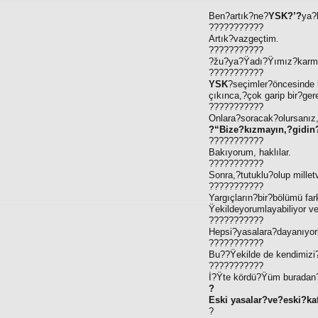
Ben?artık?ne?
YSK?’?
ya?
???????????
Artık?vazgeçtim.
???????????
?žu?ya?Ÿadı?Ÿımız?karma
???????????
YSK
?seçimler?öncesinde b
çıkınca,?çok garip bir?ger
???????????
Onlara?soracak?olursanız
?“Bize?kızmayın,?gidin
???????????
Bakıyorum, haklılar.
???????????
Sonra,?tutuklu?olup mill
???????????
Yargıçların?bir?bölümü far
Ÿekildeyorumlayabiliyor v
???????????
Hepsi?yasalara?dayanıyorl
???????????
Bu??Ÿekilde de kendimizi
???????????
İ?Ÿte kördü?Ÿüm buradan?
?
Eski yasalar?ve?eski?kaf
?