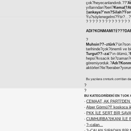
çok?heyecanlandırdı.??“
A
yıllarından?beri?
Kemal?At
‡ankaya?’nın?Silah?Ÿor
Ÿu?söylenegelmi?Ÿtir?…?B
? ? ? ? ? ? ? ? ? ? ? ? ? ?
ADI?KONMAMI?ž
???
DA
?
Muhsin??–ztürk
?’ün?son 
tarihinde?çok?önemli ve bi
Turgut??–za
l?’ın ölümü,?
hepsi?kısacık bir?zaman?di
göremiyorduk.?
Adı?Konm
aktörleri?ile?beraber?yorum
Bu yazılara cnnturk.com'dan da e
?
?
BU KATEGORİDEKİ EN ?‡OK 
CEMAAT, AK PARTİ'DEN 
-
Alper Görmü?Ÿ koskoca iki
-
PKK İLE SERT BİR SAVA
-
CUMHURBA?žKANI İLE 
-
?–calan...
-
?–CALAN SIRADAN BİR M
-