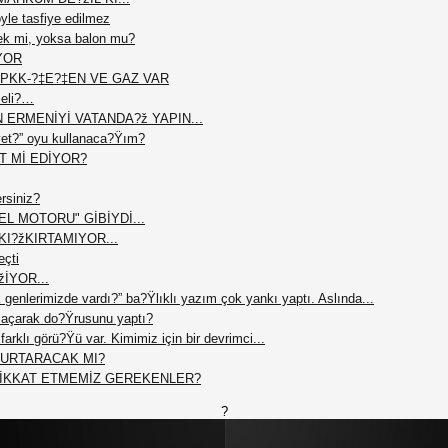
le tasfiye edilmez
ek mi, yoksa balon mu?
YOR
PKK-?‡E?‡EN VE GAZ VAR
meli?…
N ERMENİYİ VATANDA?ž YAPIN...
et?” oyu kullanaca?Ÿım?
T Mİ EDİYOR?
ersiniz?
L MOTORU" GİBİYDİ...
I?žKIRTAMIYOR...
eçti
žİYOR...
 genlerimizde vardı?” ba?Ÿlıklı yazım çok yankı yaptı. Aslında...
açarak do?Ÿrusunu yaptı?
arklı görü?Ÿü var. Kimimiz için bir devrimci...
 KURTARACAK MI?
DİKKAT ETMEMİZ GEREKENLER?
?