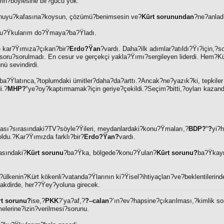
rin?böylesine bir?gücü yok.
konuyu?kafasına?koysun, çözümü?benimsesin ve?
Kürt sorunundan
?ne?anladı
u?Ÿkularım do?Ÿmaya?ba?Ÿladı.
le kar?Ÿımıza?çıkan?bir?
Erdo?Ÿan
?vardı. Daha?ilk adımlar?atıldı?Ÿı?için,?s
a?soru?sorulmadı. En cesur ve gerçekçi yakla?Ÿımı?sergileyen liderdi. Hem?Kü
nü sevindirdi.
ba?Ÿlatınca,?toplumdaki ümitler?daha?da?arttı.?Ancak?ne?yazık?ki, tepkiler
i.?
MHP?’
ye?oy?kaptırmamak?için geriye?çekildi.?Seçim?bitti,?oyları kazand
yası?sırasındaki?TV?söyle?Ÿileri, meydanlardaki?konu?Ÿmaları,?
BDP?’?
yi?
?oldu.?Kar?Ÿımızda farklı?bir?
Erdo?Ÿan?
vardı.
asındaki?
Kürt sorunu
?ba?Ÿka, bölgede?konu?Ÿulan?
Kürt sorunu?
ba?Ÿkaym
?ülkenin?Kürt kökenli?vatanda?Ÿlarının ki?Ÿisel?ihtiyaçları?ve?beklentilerin
takdirde, her??Ÿey?yoluna girecek.
rt sorunu?
ise,?
PKK
?’ya?af,?
?–calan
?’ın?ev?hapsine?çıkarılması,?kimlik so
melerine?izin?verilmesi?sorunu.