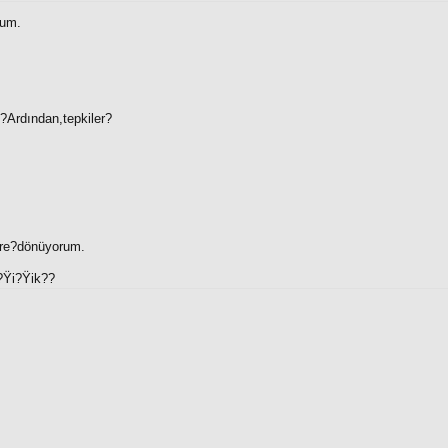
rum.
.?Ardından,tepkiler?
ere?dönüyorum.
e?Ÿi?Ÿik??