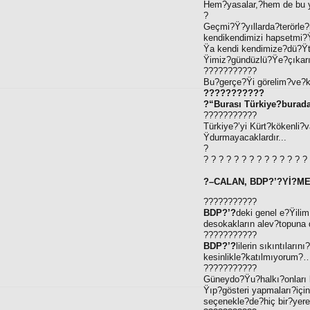
Hem?yasalar,?hem de bu 
?
Geçmi?Ÿ?yıllarda?terörle
kendikendimizi hapsetmi
Ÿa kendi kendimize?dü?Ÿ
Ÿimiz?gündüzlü?Ÿe?çıkarız
???????????
Bu?gerçe?Ÿi görelim?ve?ko
???????????
?“Burası Türkiye?burad
???????????
Türkiye?’yi Kürt?kökenli
Ÿdurmayacaklardır...
?
? ? ? ? ? ? ? ? ? ? ? ? ? ?
?–CALAN, BDP?’?Yİ?ME
???????????
BDP?’?
deki genel e?Ÿilim
desokakların alev?topuna 
???????????
BDP?’?
lilerin sıkıntılar
kesinlikle?katılmıyorum?
???????????
Güneydo?Ÿu?halkı?onları b
Ÿıp?gösteri yapmaları?içi
seçenekle?de?hiç bir?yere 