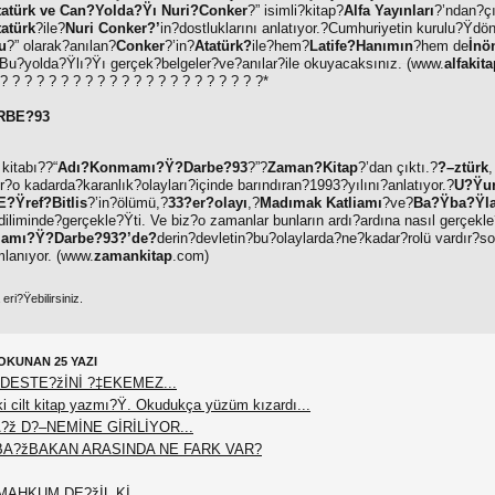
tatürk ve Can?Yolda?Ÿı Nuri?Conker
?” isimli?kitap?
Alfa Yayınları
?’ndan?çı
atürk
?ile?
Nuri Conker?’
in?dostluklarını anlatıyor.?Cumhuriyetin kurulu?Ÿdö
u
?” olarak?anılan?
Conker
?’in?
Atatürk?
ile?hem?
Latife?Hanımın
?hem de
İnö
u?yolda?Ÿlı?Ÿı gerçek?belgeler?ve?anılar?ile okuyacaksınız. (
www.
alfakit
 ? ? ? ? ? ? ? ? ? ? ? ? ? ? ? ? ? ? ? ? ? ?
*
RBE?93
kitabı??“
Adı?Konmamı?Ÿ?Darbe?93
?”?
Zaman?Kitap
?’dan çıktı.?
?–ztürk
,
r?o kadarda?karanlık?olayları?içinde barındıran?1993?yılını?anlatıyor.?
U?Ÿu
E?Ÿref?Bitlis
?’in?ölümü,?
33?er?olayı
,?
Madımak Katliamı
?ve?
Ba?Ÿba?Ÿla
liminde?gerçekle?Ÿti. Ve biz?o zamanlar bunların ardı?ardına nasıl gerçekle?
amı?Ÿ?Darbe?93?’de?
derin?devletin?bu?olaylarda?ne?kadar?rolü vardır?
lanıyor. (
www.
zamankitap
.com)
ri?Ÿebilirsiniz.
OKUNAN 25 YAZI
DESTE?žİNİ ?‡EKEMEZ...
 cilt kitap yazmı?Ÿ. Okudukça yüzüm kızardı...
?ž D?–NEMİNE GİRİLİYOR...
BA?žBAKAN ARASINDA NE FARK VAR?
AHKUM DE?žİL Kİ...