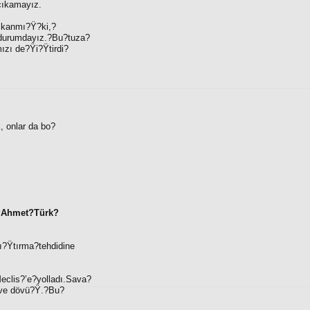
çıkamayız.
ıkanmı?Ÿ?ki,?
durumdayız.?Bu?tuza?
zı de?Ÿi?Ÿtirdi?
 onlar da bo?
?
Ahmet?Türk?
rı?Ÿtırma?tehdidine
eclis?’e?yolladı.Sava?
a ve dövü?Ÿ.?Bu?