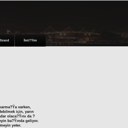
Birand
İleti?Ÿim
e karma?Ÿa varken,
ebilmek için, yarın
dar olaca?Ÿını da ?
yin ba?Ÿında geliyor.
meyin yeter.