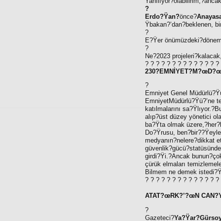
Yanılıyor?olabilirim,?anca
?
Erdo?Ÿan?
önce?
Anayas
Ÿbakan?’dan?beklenen, bi
?
E?Ÿer önümüzdeki?dönemd
?
Ne?2023 projeleri?kalacak
? ? ? ? ? ? ? ? ? ? ? ? ? ?
230?EMNİYET?M?œD?œR
?
Emniyet Genel Müdürlü?Ÿü
EmniyetMüdürlü?Ÿü?’ne ter
katılmalarını sa?Ÿlıyor.
alıp?üst düzey yönetici ol
ba?Ÿta olmak üzere,?her?
Do?Ÿrusu, ben?bir??Ÿeyler
medyanın?nelere?dikkat et
güvenlik?gücü?statüsünde
girdi?Ÿi.?Ancak bunun?çok
çürük elmaları temizlemel
Bilmem ne demek istedi?Ÿi
? ? ? ? ? ? ? ? ? ? ? ? ? ?
ATAT?œRK?’?œN CAN?
?
Gazeteci?
Ya?Ÿar?Gürso