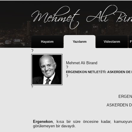
Hayatım
Yazılarım
Videolarım
F
?
Mehmet Ali Birand
?
ERGENEKON NETLE?žTİ: ASKERDEN DE 
?
?
ERGEN
ASKERDEN D
Ergenekon
, kısa bir süre öncesine kadar, kamuoyund
görülemeyen bir davaydı.