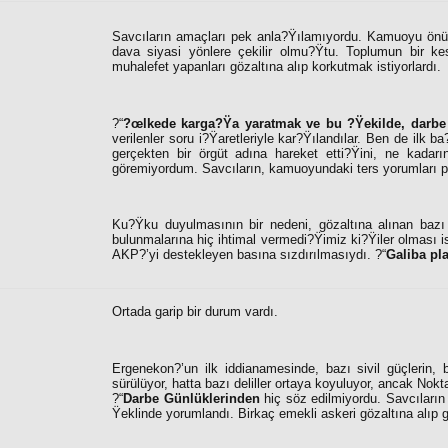
Savcıların amaçları pek anla?Ÿılamıyordu. Kamuoyu önüne
dava siyasi yönlere çekilir olmu?Ÿtu. Toplumun bir ke
muhalefet yapanları gözaltına alıp korkutmak istiyorlardı.
?“
?œlkede karga?Ÿa yaratmak ve bu ?Ÿekilde, darbe
verilenler soru i?Ÿaretleriyle kar?Ÿılandılar. Ben de il
gerçekten bir örgüt adına hareket etti?Ÿini, ne kadarını
göremiyordum. Savcıların, kamuoyundaki ters yorumları pe
Ku?Ÿku duyulmasının bir nedeni, gözaltına alınan bazı
bulunmalarına hiç ihtimal vermedi?Ÿimiz ki?Ÿiler olması is
AKP?’yi destekleyen basına sızdırılmasıydı. ?“
Galiba pl
Ortada garip bir durum vardı.
Ergenekon?’un ilk iddianamesinde, bazı sivil güçlerin, ba
sürülüyor, hatta bazı deliller ortaya koyuluyor, ancak No
?“
Darbe Günlüklerinden
hiç söz edilmiyordu. Savcıların 
Ÿeklinde yorumlandı. Birkaç emekli askeri gözaltına alıp