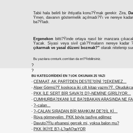
Tabii hala belirli bir ihtiyatla konu?Ÿmak gerekir. Zira,
Da
Ÿmen, davanın göstermelik açılmadı?Ÿı ve nereye kadar
ba?Ÿladı.
Ergenekon
bitti?Ÿinde ortaya nasıl bir manzara çıkaca
Ÿacak. Siyasi veya sivil çalı?Ÿmaların nereye kadar ?
çıkarmak ve yasal düzeni bozmak?”
olarak nitelenip s
Bu yazılara cnnturk.com'dan da eri?Ÿebilirsiniz.
?
?
BU KATEGORİDEKİ EN ?‡OK OKUNAN 25 YAZI
CEMAAT, AK PARTİ'DEN DESTE?žİNİ ?‡EKEMEZ...
-
Alper Görmü?Ÿ koskoca iki cilt kitap yazmı?Ÿ. Okudukça
-
PKK İLE SERT BİR SAVA?ž D?–NEMİNE GİRİLİYOR...
-
CUMHURBA?žKANI İLE BA?žBAKAN ARASINDA NE F
-
?–calan...
-
?–CALAN SIRADAN BİR MAHKUM DE?žİL Kİ...
-
Rüya görmeyelim. PKK böyle tasfiye edilmez
-
Davuto?Ÿlu efsanesi gerçek mi, yoksa balon mu?
-
PKK İKİYE B?–L?œN?œYOR
-