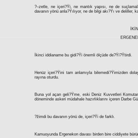
?–zetle, ne içeri?Ÿi, ne mantık yapısı, ne de suçlamalar
davanın yönü anla?Ÿılıyor, ne de bilgi akı?Ÿı ve deliller,
İKİ
ERGENEK
İkinci iddianame bu gidi?Ÿi önemli ölçüde de?Ÿi?Ÿtirdi.
Henüz içeri?Ÿini tam anlamıyla bilemedi?Ÿimizden dola
rayına oturdu.
Buna yol açan geli?Ÿme, eski Deniz Kuvvetleri Komutanı
döneminde askeri müdahale hazırlıklarını içeren Darbe Gün
?žimdi bu davanın yönü de, içeri?Ÿi de farklı.
Kamuoyunda Ergenekon davası birden bire ciddiyete bürü