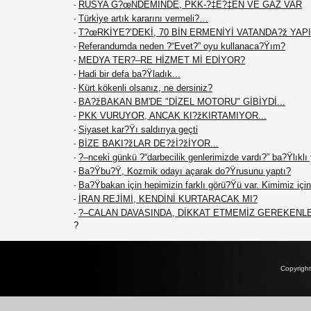
RUSYA G?œNDEMİNDE, PKK-?‡E?‡EN VE GAZ VAR
-
Türkiye artık kararını vermeli?…
-
T?œRKİYE?’DEKİ, 70 BİN ERMENİYİ VATANDA?ž YAPIN
-
Referandumda neden ?“Evet?” oyu kullanaca?Ÿım?
-
MEDYA TER?–RE HİZMET Mİ EDİYOR?
-
Hadi bir defa ba?Ÿladık...
-
Kürt kökenli olsanız, ne dersiniz?
-
BA?žBAKAN BM'DE "DİZEL MOTORU" GİBİYDİ...
-
PKK VURUYOR, ANCAK KI?žKIRTAMIYOR...
-
Siyaset kar?Ÿı saldırıya geçti
-
BİZE BAKI?žLAR DE?žİ?žİYOR...
-
?–nceki günkü ?“darbecilik genlerimizde vardı?” ba?Ÿlıklı
-
Ba?Ÿbu?Ÿ, Kozmik odayı açarak do?Ÿrusunu yaptı?
-
Ba?Ÿbakan için hepimizin farklı görü?Ÿü var. Kimimiz için 
-
İRAN REJİMİ, KENDİNİ KURTARACAK MI?
-
?–CALAN DAVASINDA, DİKKAT ETMEMİZ GEREKENL
-
?
Copyrigh