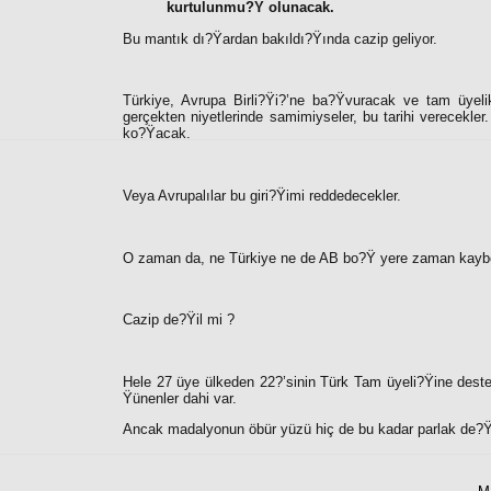
kurtulunmu?Ÿ olunacak.
Bu mantık dı?Ÿardan bakıldı?Ÿında cazip geliyor.
Türkiye, Avrupa Birli?Ÿi?’ne ba?Ÿvuracak ve tam üyelik i
gerçekten niyetlerinde samimiyseler, bu tarihi verecekle
ko?Ÿacak.
Veya Avrupalılar bu giri?Ÿimi reddedecekler.
O zaman da, ne Türkiye ne de AB bo?Ÿ yere zaman kayb
Cazip de?Ÿil mi ?
Hele 27 üye ülkeden 22?’sinin Türk Tam üyeli?Ÿine destek
Ÿünenler dahi var.
Ancak madalyonun öbür yüzü hiç de bu kadar parlak de?Ÿi