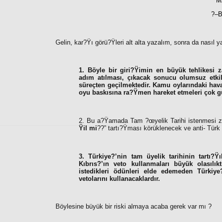
M
?–
Gelin, kar?Ÿı görü?Ÿleri alt alta yazalım, sonra da nasıl 
1. Böyle bir giri?Ÿimin en büyük tehlikesi 
adım atılması, çıkacak sonucu olumsuz etkile
süreçten geçilmektedir. Kamu oylarındaki hav
oyu baskısına ra?Ÿmen hareket etmeleri çok g
2.
Bu a?Ÿamada Tam ?œyelik Tarihi istenmesi za
Ÿil mi
??”
tartı?Ÿması körüklenecek ve anti- Türk 
3. Türkiye?’nin tam üyelik tarihinin tartı?
Kıbrıs?’ın veto kullanmaları büyük olasılık
istedikleri ödünleri elde edemeden Türkiye
vetolarını kullanacaklardır.
Böylesine büyük bir riski almaya acaba gerek var mı ?