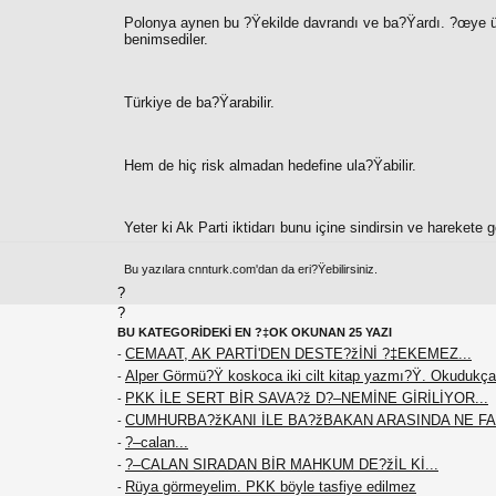
Polonya aynen bu ?Ÿekilde davrandı ve ba?Ÿardı. ?œye ülke
benimsediler.
Türkiye de ba?Ÿarabilir.
Hem de hiç risk almadan hedefine ula?Ÿabilir.
Yeter ki Ak Parti iktidarı bunu içine sindirsin ve harekete g
Bu yazılara cnnturk.com'dan da eri?Ÿebilirsiniz.
?
?
BU KATEGORİDEKİ EN ?‡OK OKUNAN 25 YAZI
CEMAAT, AK PARTİ'DEN DESTE?žİNİ ?‡EKEMEZ...
-
Alper Görmü?Ÿ koskoca iki cilt kitap yazmı?Ÿ. Okudukça
-
PKK İLE SERT BİR SAVA?ž D?–NEMİNE GİRİLİYOR...
-
CUMHURBA?žKANI İLE BA?žBAKAN ARASINDA NE F
-
?–calan...
-
?–CALAN SIRADAN BİR MAHKUM DE?žİL Kİ...
-
Rüya görmeyelim. PKK böyle tasfiye edilmez
-