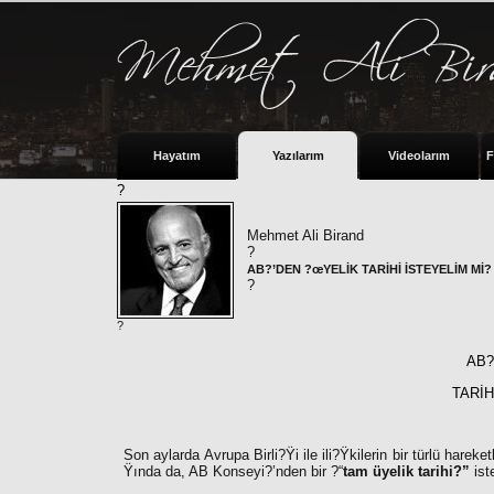
Hayatım
Yazılarım
Videolarım
F
?
Mehmet Ali Birand
?
AB?’DEN ?œYELİK TARİHİ İSTEYELİM Mİ?
?
?
AB?
TARİH
Son aylarda Avrupa Birli?Ÿi ile ili?Ÿkilerin bir türlü har
Ÿında da, AB Konseyi?’nden bir ?“
tam üyelik tarihi?”
ist