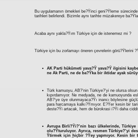
Bu uygulamanın örnekleri be?Ÿinci geni?Ÿleme sürecinde 
tarihleri belirlendi. Bizimle aynı tarihte müzakereye ba?Ÿlay
Acaba aynı yakla?Ÿım Türkiye için de istenemez mi ?
Türkiye için bu zorlamayı öneren çevrelerin görü?Ÿlerini ?
AK Parti hükümeti yava?Ÿ yava?Ÿ ilgisini kaybed
ne Ak Parti, ne de ba?Ÿka bir iktidar ayak sürüye
Türk kamuoyu, AB?’nin Türkiye?’yi ne olursa olsu
kıpırdamıyor. Ne medyada, ne de kamuoyunda eski
AB?’ye üye olunmayaca?Ÿı inancı böylesine güçlü
para harcamaya kalkı?Ÿmıyor. E?Ÿer kesin bir tar
deste?Ÿi artacak, hem de bürokrasi i?Ÿi daha ciddi
Avrupa Birli?Ÿi?’nin bazı ülkelerinde, Türkiye 
olu?Ÿturuluyor. Ayrıca, resmen Türkiye?’yi des
Ÿtirmek için hiçbir ?Ÿey yapmıyor. Kesin bir t