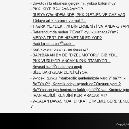
Davuto?Ÿlu efsanesi gerçek mi, yoksa balon mu?
-
PKK İKİYE B?–L?œN?œYOR
-
RUSYA G?œNDEMİNDE, PKK-?‡E?‡EN VE GAZ VAR
-
Türkiye artık kararını vermeli?…
-
T?œRKİYE?’DEKİ, 70 BİN ERMENİYİ VATANDA?ž YAPIN
-
Referandumda neden ?“Evet?” oyu kullanaca?Ÿım?
-
MEDYA TER?–RE HİZMET Mİ EDİYOR?
-
Hadi bir defa ba?Ÿladık...
-
Kürt kökenli olsanız, ne dersiniz?
-
BA?žBAKAN BM'DE "DİZEL MOTORU" GİBİYDİ...
-
PKK VURUYOR, ANCAK KI?žKIRTAMIYOR...
-
Siyaset kar?Ÿı saldırıya geçti
-
BİZE BAKI?žLAR DE?žİ?žİYOR...
-
?–nceki günkü ?“darbecilik genlerimizde vardı?” ba?Ÿlıklı
-
Ba?Ÿbu?Ÿ, Kozmik odayı açarak do?Ÿrusunu yaptı?
-
Ba?Ÿbakan için hepimizin farklı görü?Ÿü var. Kimimiz için 
-
İRAN REJİMİ, KENDİNİ KURTARACAK MI?
-
?–CALAN DAVASINDA, DİKKAT ETMEMİZ GEREKENL
-
?
Copyrigh