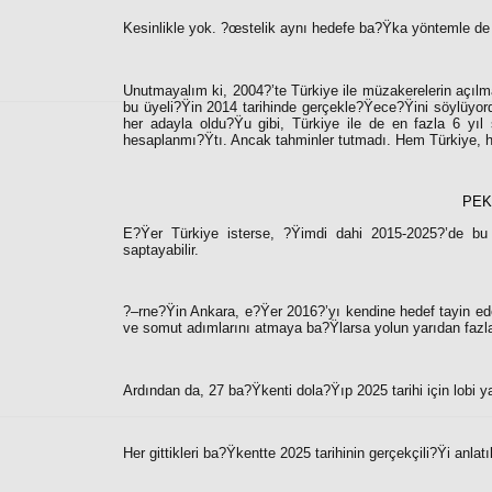
Kesinlikle yok. ?œstelik aynı hedefe ba?Ÿka yöntemle de 
Unutmayalım ki, 2004?’te Türkiye ile müzakerelerin açıl
bu üyeli?Ÿin 2014 tarihinde gerçekle?Ÿece?Ÿini söylüyord
her adayla oldu?Ÿu gibi, Türkiye ile de en fazla 6 yıl 
hesaplanmı?Ÿtı. Ancak tahminler tutmadı. Hem Türkiye, 
PEK
E?Ÿer Türkiye isterse, ?Ÿimdi dahi 2015-2025?’de bu p
saptayabilir.
?–rne?Ÿin Ankara, e?Ÿer 2016?’yı kendine hedef tayin ede
ve somut adımlarını atmaya ba?Ÿlarsa yolun yarıdan fazla
Ardından da, 27 ba?Ÿkenti dola?Ÿıp 2025 tarihi için lobi y
Her gittikleri ba?Ÿkentte 2025 tarihinin gerçekçili?Ÿi anl