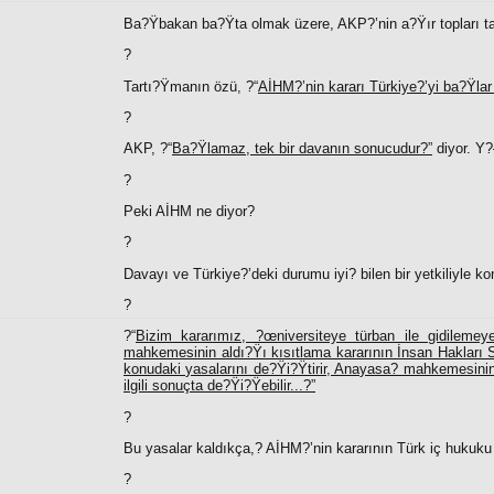
Ba?Ÿbakan ba?Ÿta olmak üzere, AKP?’nin a?Ÿır topları tam
?
Tartı?Ÿmanın özü, ?“
AİHM?’nin kararı Türkiye?’yi ba?Ÿlar
?
AKP, ?“
Ba?Ÿlamaz, tek bir davanın sonucudur?”
diyor. Y?
?
Peki AİHM ne diyor?
?
Davayı ve Türkiye?’deki durumu iyi? bilen bir yetkiliyle k
?
?“
Bizim kararımız, ?œniversiteye türban ile gidilemey
mahkemesinin aldı?Ÿı kısıtlama kararının İnsan Hakları
konudaki yasalarını de?Ÿi?Ÿtirir, Anayasa? mahkemesinin
ilgili sonuçta de?Ÿi?Ÿebilir...?”
?
Bu yasalar kaldıkça,? AİHM?’nin kararının Türk iç hukuku a
?