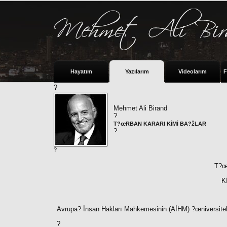
Hayatım
Yazılarım
Videolarım
F
?
Mehmet Ali Birand
?
T?œRBAN KARARI KİMİ BA?žLAR
?
?
T?œ
K
Avrupa? İnsan Hakları Mahkemesinin (AİHM) ?œniversitele
?