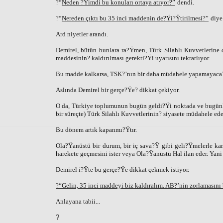
?“
Neden ?Ÿimdi bu konuları ortaya atıyor?”
dendi.
?“
Nereden çıktı bu 35 inci maddenin de?Ÿi?Ÿtirilmesi?”
diye
Ard niyetler arandı.
Demirel, bütün bunlara ra?Ÿmen, Türk Silahlı Kuvvetlerine 
maddesinin? kaldırılması gerekti?Ÿi uyarısını tekrarlıyor.
Bu madde kalkarsa, TSK?’nın bir daha müdahele yapamayaca?Ÿı
Aslında Demirel bir gerçe?Ÿe? dikkat çekiyor.
O da, Türkiye toplumunun bugün geldi?Ÿi noktada ve bugünkü
bir süreçte) Türk Silahlı Kuvvetlerinin? siyasete müdahele e
Bu dönem artık kapanmı?Ÿtır.
Ola?Ÿanüstü bir durum, bir iç sava?Ÿ gibi geli?Ÿmelerle ka
harekete geçmesini ister veya Ola?Ÿanüstü Hal ilan eder. Yani s
Demirel i?Ÿte bu gerçe?Ÿe dikkat çekmek istiyor.
?“Gelin, 35 inci maddeyi biz kaldıralım. AB?’nin zorlamasın
Anlayana tabii...
?