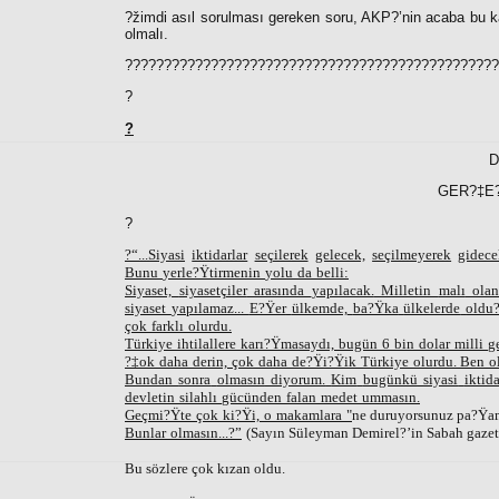
?žimdi asıl sorulması gereken soru, AKP?’nin acaba bu ka
olmalı.
????????????????????????????????????????????????
?
?
D
GER?‡E?
?
?“...Siyasi
iktidarlar
seçilerek
gelecek,
seçilmeyerek
gidece
Bunu
yerle?Ÿtirmenin
yolu
da
belli:
Siyaset,
siyasetçiler
arasında
yapılacak.
Milletin
malı
olan
siyaset
yapılamaz.
..
E?Ÿer
ülkemde,
ba?Ÿka
ülkelerde
oldu
çok
farklı
olurdu.
Türkiye
ihtilallere
karı?Ÿmasaydı,
bugün
6
bin
dolar
milli
ge
?‡ok
daha
derin,
çok
daha
de?Ÿi?Ÿik
Türkiye
olurdu. Ben
o
Bundan
sonra
olmasın
diyorum.
Kim
bugünkü
siyasi
iktida
devletin
silahlı
gücünden
falan
medet
ummasın.
Geçmi?Ÿte
çok
ki?Ÿi,
o
makamlara
"
ne duruyorsunuz pa?Ÿa
Bunlar
olmasın...?”
(Sayın Süleyman Demirel?’in Sabah gazete
Bu sözlere çok kızan oldu.