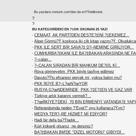
Bu yazılara cnnturk.com'dan da eri?Ÿebilirsiniz.
?
?
BU KATEGORİDEKİ EN ?‡OK OKUNAN 25 YAZI
CEMAAT, AK PARTİ'DEN DESTE?žİNİ ?‡EKEMEZ...
-
Alper Görmü?Ÿ koskoca iki cilt kitap yazmı?Ÿ. Okudukça
-
PKK İLE SERT BİR SAVA?ž D?–NEMİNE GİRİLİYOR...
-
CUMHURBA?žKANI İLE BA?žBAKAN ARASINDA NE F
-
?–calan...
-
?–CALAN SIRADAN BİR MAHKUM DE?žİL Kİ...
-
Rüya görmeyelim. PKK böyle tasfiye edilmez
-
Davuto?Ÿlu efsanesi gerçek mi, yoksa balon mu?
-
PKK İKİYE B?–L?œN?œYOR
-
RUSYA G?œNDEMİNDE, PKK-?‡E?‡EN VE GAZ VAR
-
Türkiye artık kararını vermeli?…
-
T?œRKİYE?’DEKİ, 70 BİN ERMENİYİ VATANDA?ž YAPIN
-
Referandumda neden ?“Evet?” oyu kullanaca?Ÿım?
-
MEDYA TER?–RE HİZMET Mİ EDİYOR?
-
Hadi bir defa ba?Ÿladık...
-
Kürt kökenli olsanız, ne dersiniz?
-
BA?žBAKAN BM'DE "DİZEL MOTORU" GİBİYDİ...
-