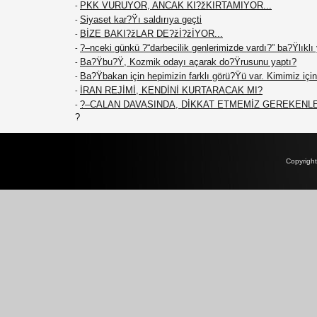
PKK VURUYOR, ANCAK KI?žKIRTAMIYOR...
-
Siyaset kar?Ÿı saldırıya geçti
-
BİZE BAKI?žLAR DE?žİ?žİYOR...
-
?–nceki günkü ?“darbecilik genlerimizde vardı?” ba?Ÿlıklı
-
Ba?Ÿbu?Ÿ, Kozmik odayı açarak do?Ÿrusunu yaptı?
-
Ba?Ÿbakan için hepimizin farklı görü?Ÿü var. Kimimiz için 
-
İRAN REJİMİ, KENDİNİ KURTARACAK MI?
-
?–CALAN DAVASINDA, DİKKAT ETMEMİZ GEREKENL
-
?
Copyrigh