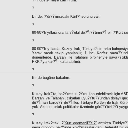
Ÿini göstermeye çalı?Ÿtım.
?
Bir de, ?“
dı?Ÿımızdaki Kürt
?” sorunu var.
?
80-90?’lı yıllara oranla ?Ÿekil de?Ÿi?Ÿtirmi?Ÿ bir ?“
Kürt so
?
80-90?’lı yıllarda, Kuzey Irak, Türkiye?’nin arka bahçes
Ÿarak sıcak takip yapılabilir, 1 inci Körfez sava?Ÿın
dönemlerde, Barzani ile Talabani birbirleriyle sava?Ÿtıkla
PKK?’ya kar?Ÿı kullanabilirdi.
?
Bir de bugüne bakalım.
?
Kuzey Irak?’ta, ba?Ÿımsızlı?Ÿını ilan edebilmek için ABD
Barzani ve Talabani, çıkarları uyu?Ÿtu?Ÿundan dolayı güç b
dü?Ÿman karde?Ÿ de?Ÿiller. Türkiye Kürtleri ile Irak Kürtle
yok. Aksine, ortak politikalar üzerinde görü?Ÿbirli?Ÿi yayg
?
Kuzey Irak?’taki ?“
Kürt egemenli?Ÿi?”
arttıkça Türkiye?’
veya otonomi pe?Ÿinde ko?Ÿmasalar dahi, federatif bir yapı