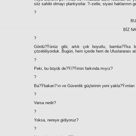
söz sahibi olmayı planlıyorlar. ?–zetle, siyasi haklarının g
?
BU
BİZ N
?
Gördü?Ÿünüz gibi, artık çok boyutlu, bamba?Ÿka bir
çözebiliyorduk. Bugün, hem içerde hem de Uluslararası al
?
Peki, bu büyük de?Ÿi?Ÿimin farkında mıyız?
?
Ba?Ÿbakan?’ın ve Güvenlik güçlerinin yeni yakla?Ÿımları
?
Varsa nedir?
?
Yoksa, nereye gidiyoruz?
?