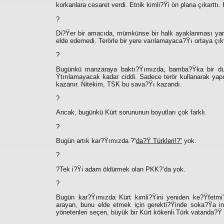
korkanlara cesaret verdi. Etnik kimli?Ÿi ön plana çıkarttı
?
Di?Ÿer bir amacıda, mümkünse bir halk ayaklanması yar
elde edemedi. Terörle bir yere varılamayaca?Ÿı ortaya çık
?
Bugünkü manzaraya baktı?Ÿımızda, bamba?Ÿka bir dur
Ÿtırılamayacak kadar ciddi. Sadece terör kullanarak ya
kazanır. Nitekim, TSK bu sava?Ÿı kazandı.
?
Ancak, bugünkü Kürt sorununun boyutları çok farklı.
?
Bugün artık kar?Ÿımızda ?“
da?Ÿ Türkleri!?”
yok.
?
?Tek i?Ÿi adam öldürmek olan PKK?’da yok.
?
Bugün kar?Ÿımızda Kürt kimli?Ÿini yeniden ke?Ÿfetm
arayan, bunu elde etmek için gerekti?Ÿinde soka?Ÿa ini
yönetenleri seçen, büyük bir Kürt kökenli Türk vatanda?Ÿ 