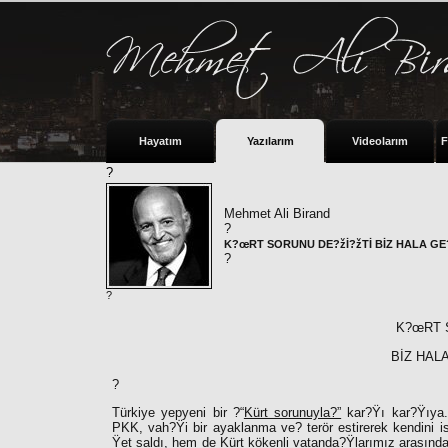
Hayatım
Yazılarım
Videolarım
F
?
Mehmet Ali Birand
?
K?œRT SORUNU DE?žİ?žTİ BİZ HALA GE?
?
?
K?œRT 
BİZ HALA
?
Türkiye yepyeni bir ?“
Kürt sorunuyla?”
kar?Ÿı kar?Ÿıya.
PKK, vah?Ÿi bir ayaklanma ve? terör estirerek kendini isp
Ÿet saldı, hem de Kürt kökenli vatanda?Ÿlarımız arasında