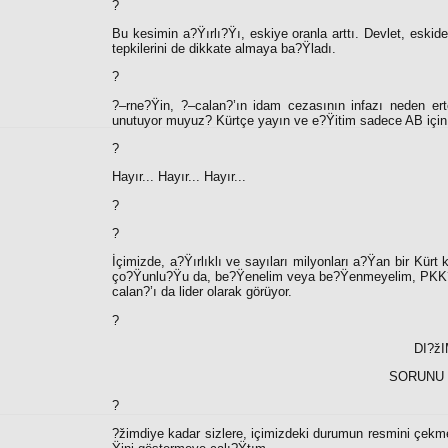
?
Bu kesimin a?Ÿırlı?Ÿı, eskiye oranla arttı. Devlet, eski
tepkilerini de dikkate almaya ba?Ÿladı.
?
?–rne?Ÿin, ?–calan?’ın idam cezasının infazı neden erte
unutuyor muyuz? Kürtçe yayın ve e?Ÿitim sadece AB için 
?
Hayır... Hayır... Hayır...
?
?
İçimizde, a?Ÿırlıklı ve sayıları milyonları a?Ÿan bir Kürt
ço?Ÿunlu?Ÿu da, be?Ÿenelim veya be?Ÿenmeyelim, PKK?’yı?
calan?’ı da lider olarak görüyor.
?
DI?ž
SORUNU 
?
?žimdiye kadar sizlere, içimizdeki durumun resmini çekmey