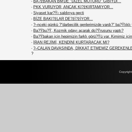
BA?žBAKAN BM'DE "DİZEL MOTORU" GİBİYDİ...
-
PKK VURUYOR, ANCAK KI?žKIRTAMIYOR...
-
Siyaset kar?Ÿı saldırıya geçti
-
BİZE BAKI?žLAR DE?žİ?žİYOR...
-
?–nceki günkü ?“darbecilik genlerimizde vardı?” ba?Ÿlıklı
-
Ba?Ÿbu?Ÿ, Kozmik odayı açarak do?Ÿrusunu yaptı?
-
Ba?Ÿbakan için hepimizin farklı görü?Ÿü var. Kimimiz için 
-
İRAN REJİMİ, KENDİNİ KURTARACAK MI?
-
?–CALAN DAVASINDA, DİKKAT ETMEMİZ GEREKENL
-
?
Copyrigh