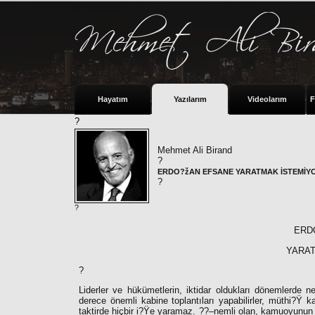
Hayatım
Yazılarım
Videolarım
F
?
Mehmet Ali Birand
?
ERDO?žAN EFSANE YARATMAK İSTEMİY
?
?
ERD
YARA
?
Liderler ve hükümetlerin, iktidar oldukları dönemlerde n
derece önemli kabine toplantıları yapabilirler, müthi?Ÿ k
taktirde hiçbir i?Ÿe yaramaz. ??–nemli olan, kamuoyunun s