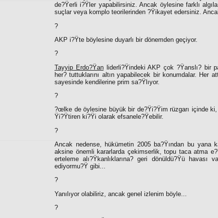
de?Ÿerli i?Ÿler yapabilirsiniz. Ancak öylesine farklı alg
suçlar veya komplo teorilerinden ?Ÿikayet edersiniz. Anc
?
AKP i?Ÿte böylesine duyarlı bir dönemden geçiyor.
?
Tayyip Erdo?Ÿan
liderli?Ÿindeki AKP çok ?Ÿanslı? bir par
her? tuttuklarını altın yapabilecek bir konumdalar. Her a
sayesinde kendilerine prim sa?Ÿlıyor.
?
?œlke de öylesine büyük bir de?Ÿi?Ÿim rüzgarı içinde ki,
Ÿi?Ÿtiren ki?Ÿi olarak efsanele?Ÿebilir.
?
Ancak nedense, hükümetin 2005 ba?Ÿından bu yana kamu
aksine önemli kararlarda çekimserlik, topu taca atma e?Ÿi
erteleme alı?Ÿkanlıklarına? geri dönüldü?Ÿü havası 
ediyormu?Ÿ gibi...
?
Yanılıyor olabiliriz, ancak genel izlenim böyle...
?