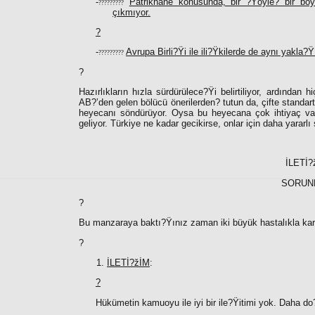
-
Patrikhane konusunda, bir ?Ÿöyle? bir böyl
?????????
çıkmıyor.
?
-
Avrupa Birli?Ÿi ile ili?Ÿkilerde de aynı yakla?Ÿ
?????????
?
Hazırlıkların hızla sürdürülece?Ÿi belirtiliyor, ardında
AB?’den gelen bölücü önerilerden? tutun da, çifte standa
heyecanı söndürüyor. Oysa bu heyecana çok ihtiyaç var.
geliyor. Türkiye ne kadar gecikirse, onlar için daha yararlı 
İLETİ
SORUN
?
Bu manzaraya baktı?Ÿınız zaman iki büyük hastalıkla kar
?
İLETİ?žİM
:
?
Hükümetin kamuoyu ile iyi bir ile?Ÿitimi yok. Daha do?