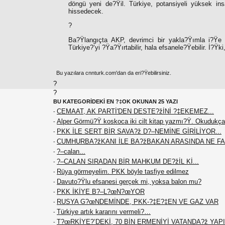
döngü yeni de?Ÿil. Türkiye, potansiyeli yüksek ins
hissedecek.
?
Ba?Ÿlangıçta AKP, devrimci bir yakla?Ÿımla i?Ÿe g
Türkiye?’yi ?Ÿa?Ÿırtabilir, hala efsanele?Ÿebilir. İ?Ÿki,
Bu yazılara cnnturk.com'dan da eri?Ÿebilirsiniz.
?
?
BU KATEGORİDEKİ EN ?‡OK OKUNAN 25 YAZI
CEMAAT, AK PARTİ'DEN DESTE?žİNİ ?‡EKEMEZ...
-
Alper Görmü?Ÿ koskoca iki cilt kitap yazmı?Ÿ. Okudukça
-
PKK İLE SERT BİR SAVA?ž D?–NEMİNE GİRİLİYOR...
-
CUMHURBA?žKANI İLE BA?žBAKAN ARASINDA NE F
-
?–calan...
-
?–CALAN SIRADAN BİR MAHKUM DE?žİL Kİ...
-
Rüya görmeyelim. PKK böyle tasfiye edilmez
-
Davuto?Ÿlu efsanesi gerçek mi, yoksa balon mu?
-
PKK İKİYE B?–L?œN?œYOR
-
RUSYA G?œNDEMİNDE, PKK-?‡E?‡EN VE GAZ VAR
-
Türkiye artık kararını vermeli?…
-
T?œRKİYE?’DEKİ, 70 BİN ERMENİYİ VATANDA?ž YAPIN
-