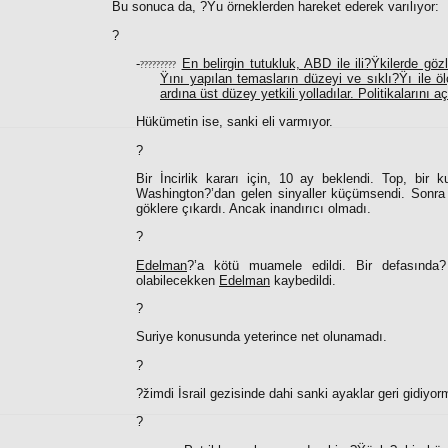
Bu sonuca da, ?Ÿu örneklerden hareket ederek varılıyor:
?
-
En belirgin tutukluk, ABD ile ili?Ÿkilerde gözl
?????????
Ÿını yapılan temasların düzeyi ve sıklı?Ÿı ile ö
ardına üst düzey yetkili yolladılar. Politikalarını aç
Hükümetin ise, sanki eli varmıyor.
?
Bir İncirlik kararı için, 10 ay beklendi. Top, bir k
Washington?’dan gelen sinyaller küçümsendi. Sonra b
göklere çıkardı. Ancak inandırıcı olmadı.
?
Edelman
?’a kötü muamele edildi. Bir defasında? 
olabilecekken
Edelman
kaybedildi.
?
Suriye konusunda yeterince net olunamadı.
?
?žimdi İsrail gezisinde dahi sanki ayaklar geri gidiyorm
?