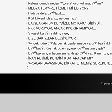
Referandumda neden ?“Evet?” oyu kullanaca?Ÿım?
-
MEDYA TER?–RE HİZMET Mİ EDİYOR?
-
Hadi bir defa ba?Ÿladık...
-
Kürt kökenli olsanız, ne dersiniz?
-
BA?žBAKAN BM'DE "DİZEL MOTORU" GİBİYDİ...
-
PKK VURUYOR, ANCAK KI?žKIRTAMIYOR...
-
Siyaset kar?Ÿı saldırıya geçti
-
BİZE BAKI?žLAR DE?žİ?žİYOR...
-
?–nceki günkü ?“darbecilik genlerimizde vardı?” ba?Ÿlıklı
-
Ba?Ÿbu?Ÿ, Kozmik odayı açarak do?Ÿrusunu yaptı?
-
Ba?Ÿbakan için hepimizin farklı görü?Ÿü var. Kimimiz için 
-
İRAN REJİMİ, KENDİNİ KURTARACAK MI?
-
?–CALAN DAVASINDA, DİKKAT ETMEMİZ GEREKENL
-
?
Copyrigh