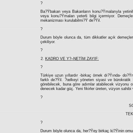
?
Ba?Ÿbakan veya Bakanların konu?Ÿmalarıyla yetinili
veya konu?Ÿmaları yeterli bilgi içermiyor. Demeçl
mekanizması kurulabilmi?Ÿ de?Ÿil.
?
Durum böyle olunca da, tüm dikkatler açık demeçlere
çekiliyor.
?
KADRO VE Y?–NETİM ZAYIF:
?
Türkiye uzun yıllardır -birkaç örnek dı?Ÿında- do?Ÿ
farklı de?Ÿil. ?œlkeyi yöneten siyasi ve bürokratik
görebilecek, buna göre adımlar atabilecek vizyonu o
denecek kadar güç. Yeni fikirler üreten, vizyon sahibi
?
S
TEK
?
Durum böyle olunca da, her?Ÿey birkaç ki?Ÿinin omuz