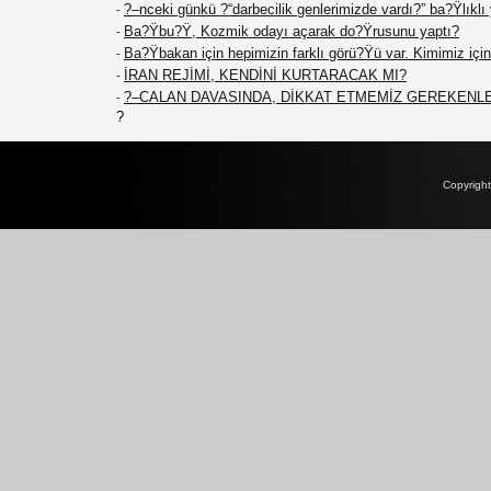
?–nceki günkü ?“darbecilik genlerimizde vardı?” ba?Ÿlıklı
-
Ba?Ÿbu?Ÿ, Kozmik odayı açarak do?Ÿrusunu yaptı?
-
Ba?Ÿbakan için hepimizin farklı görü?Ÿü var. Kimimiz için 
-
İRAN REJİMİ, KENDİNİ KURTARACAK MI?
-
?–CALAN DAVASINDA, DİKKAT ETMEMİZ GEREKENL
-
?
Copyrigh