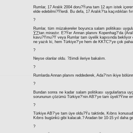
Rumlar, 17 Aralık 2004 doru?Ÿuna tam 12 ayrı istek içeren 
elde edebilmi?Ÿlerdi. Bu defa, 17 Aralık?’ta kaçırdıkları f
?
Rumlar, tüm müzakereler boyunca salam politikası uygula
Ÿ?’
tan mirastır. E?Ÿer Annan planını Kopenhag?’da (Ara
kavu?Ÿmu?Ÿ veya Rumlar tam üyelik kapısında bekliyor ol
ne yazık ki, hem Türkiye?’ye hem de KKTC?’ye çok pahal
?
Neyse olanlar oldu. ?žimdi ileriye bakalım.
?
Rumlarda Annan planını reddederek, Ada?’nın ikiye bölünme
?
Bundan sonra ne kadar salam politikası uygularlarsa uygul
sorununun çözümü Türkiye?’nin AB?’ye tam üyeli?Ÿine en
?
Türkiye AB?’ye tam üye oldu?Ÿu taktirde, Kıbrıs konusud
Kıbrıs bugünkü gibi kalacak.? Aradan bir 10-15 yıl daha g
?