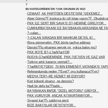
?
?
BU KATEGORİDEKİ EN ?‡OK OKUNAN 25 YAZI
CEMAAT, AK PARTİ'DEN DESTE?žİNİ ?‡EKEMEZ...
-
Alper Görmü?Ÿ koskoca iki cilt kitap yazmı?Ÿ. Okudukça
-
PKK İLE SERT BİR SAVA?ž D?–NEMİNE GİRİLİYOR...
-
CUMHURBA?žKANI İLE BA?žBAKAN ARASINDA NE F
-
?–calan...
-
?–CALAN SIRADAN BİR MAHKUM DE?žİL Kİ...
-
Rüya görmeyelim. PKK böyle tasfiye edilmez
-
Davuto?Ÿlu efsanesi gerçek mi, yoksa balon mu?
-
PKK İKİYE B?–L?œN?œYOR
-
RUSYA G?œNDEMİNDE, PKK-?‡E?‡EN VE GAZ VAR
-
Türkiye artık kararını vermeli?…
-
T?œRKİYE?’DEKİ, 70 BİN ERMENİYİ VATANDA?ž YAPIN
-
Referandumda neden ?“Evet?” oyu kullanaca?Ÿım?
-
MEDYA TER?–RE HİZMET Mİ EDİYOR?
-
Kürt kökenli olsanız, ne dersiniz?
-
Hadi bir defa ba?Ÿladık...
-
BA?žBAKAN BM'DE "DİZEL MOTORU" GİBİYDİ...
-
PKK VURUYOR, ANCAK KI?žKIRTAMIYOR...
-
Siyaset kar?Ÿı saldırıya geçti
-
BİZE BAKI?žLAR DE?žİ?žİYOR...
-