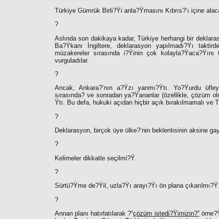
Türkiye Gümrük Birli?Ÿi anla?Ÿmasını Kıbrıs?’ı içine alac
?
Aslında son dakikaya kadar, Türkiye herhangi bir dekla
Ba?Ÿkanı İngiltere, deklarasyon yapılmadı?Ÿı taktir
müzakereler sırasında i?Ÿinin çok kolayla?Ÿaca?Ÿını te
vurguladılar.
?
Ancak, Ankara?’nın a?Ÿzı yanmı?Ÿtı. Yo?Ÿurdu üfley
sırasında? ve sonradan ya?Ÿananlar (özellikle, çözüm olm
Ÿtı. Bu defa, hukuki açıdan hiçbir açık bırakılmamalı ve T
?
Deklarasyon, birçok üye ülke?’nin beklentisinin aksine g
?
Kelimeler dikkatle seçilmi?Ÿ.
?
Sürtü?Ÿme de?Ÿil, uzla?Ÿı arayı?Ÿı ön plana çıkarılmı?Ÿ
?
Annan planı hatırlatılarak ?“
çözüm istedi?Ÿimizin?”
örne?Ÿ