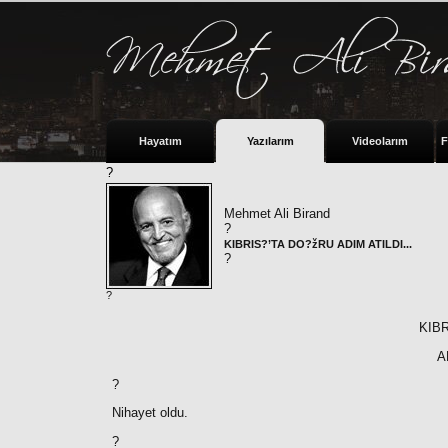
Hayatım
Yazılarım
Videolarım
F
?
Mehmet Ali Birand
?
KIBRIS?’TA DO?žRU ADIM ATILDI...
?
?
KIB
A
?
Nihayet oldu.
?