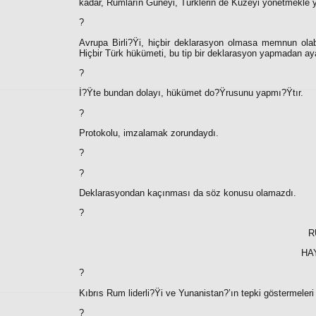
kadar, Rumların Güneyi, Türklerin de Kuzeyi yönetmekle ye
?
Avrupa Birli?Ÿi, hiçbir deklarasyon olmasa memnun olab
Hiçbir Türk hükümeti, bu tip bir deklarasyon yapmadan a
?
İ?Ÿte bundan dolayı, hükümet do?Ÿrusunu yapmı?Ÿtır.
?
Protokolu, imzalamak zorundaydı.
?
?
Deklarasyondan kaçınması da söz konusu olamazdı.
?
R
HAY
?
Kıbrıs Rum liderli?Ÿi ve Yunanistan?’ın tepki göstermeleri 
?