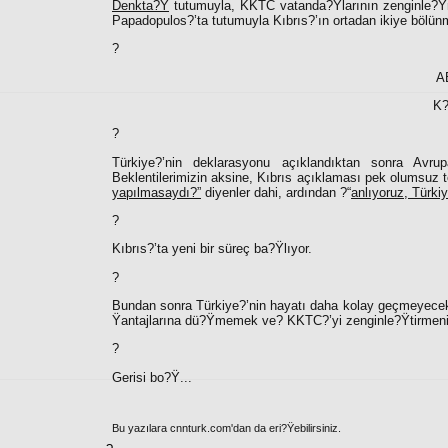
Denkta?Ÿ
tutumuyla, KKTC vatanda?Ÿlarının zenginle?Ÿm
Papadopulos?’ta tutumuyla Kıbrıs?’ın ortadan ikiye bölünm
?
A
K?
?
Türkiye?’nin deklarasyonu açıklandıktan sonra Avrup
Beklentilerimizin aksine, Kıbrıs açıklaması pek olumsuz
yapılmasaydı?”
diyenler dahi, ardından ?“
anlıyoruz, Türk
?
Kıbrıs?’ta yeni bir süreç ba?Ÿlıyor.
?
Bundan sonra Türkiye?’nin hayatı daha kolay geçmeyecek. 
Ÿantajlarına dü?Ÿmemek ve? KKTC?’yi zenginle?Ÿtirmeni
?
Gerisi bo?Ÿ...
Bu yazılara cnnturk.com'dan da eri?Ÿebilirsiniz.