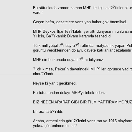
Bu sütunlarda zaman zaman MHP ile ilgili ele?Ÿtiriler ok
vardır.
Geçen hafta, gazetelere yansıyan haber çok önemliydi.
MHP Beykoz İlçe Te?Ÿkilatı, yer altı dünyasının ünlü isiml
Ÿı için, Ba?Ÿkanlık Divanı kararıyla feshedildi.
Türk milliyetçili?Ÿi bayra?Ÿı altında, mafyacılık yapan Pek
görüntü verdiklerinden dolayı, davete katılanlar cezalandırı
MHP'nin bu konuda duyarlı?Ÿını biliyoruz.
?‡ok kimse, Peker'in davetindeki MHP'lileri görünce yadı
olmu?Ÿlardı.
Neyse ki yanıt gecikmedi.
Bu tutumundan dolayı MHP'yi tebrik ederiz.
BİZ NEDEN ARARAT GİBİ BİR FİLM YAPTIRAMIYORUZ
Bir ara tartı?Ÿıldı.
Acaba, ermenilerin görü?Ÿlerini yansıtan ve 1915 olayların
yoksa gösterilmemeli mi?