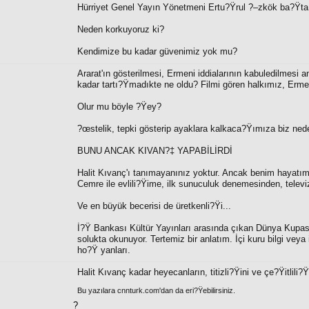
Hürriyet Genel Yayın Yönetmeni Ertu?Ÿrul ?–zkök ba?Ÿta ço
Neden korkuyoruz ki?
Kendimize bu kadar güvenimiz yok mu?
Ararat'ın gösterilmesi, Ermeni iddialarının kabuledilmesi 
kadar tartı?Ÿmadıkte ne oldu? Filmi gören halkımız, Erm
Olur mu böyle ?Ÿey?
?œstelik, tepki gösterip ayaklara kalkaca?Ÿımıza biz nede
BUNU ANCAK KIVAN?‡ YAPABİLİRDİ
Halit Kıvanç'ı tanımayanınız yoktur. Ancak benim hayatım
Cemre ile evlili?Ÿime, ilk sunuculuk denemesinden, televiz
Ve en büyük becerisi de üretkenli?Ÿi...
İ?Ÿ Bankası Kültür Yayınları arasında çıkan Dünya Kupası 
solukta okunuyor. Tertemiz bir anlatım. İçi kuru bilgi veya i
ho?Ÿ yanları.
Halit Kıvanç kadar heyecanların, titizli?Ÿini ve çe?Ÿitlili?
Bu yazılara cnnturk.com'dan da eri?Ÿebilirsiniz.
?