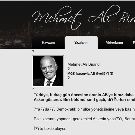
Hayatım
Yazılarım
Videolarım
F
?
Mehmet Ali Birand
?
MGK kararıyla AB üyeli?Ÿi (!)
?
?
Türkiye, birkaç gün öncesine oranla AB'ye biraz daha 
Asker gösterdi. Biri bölümü sınıf geçti, di?Ÿerleri sınıf
?‡a?Ÿda?Ÿ, Demokratik bir ülke yöneticilerine veya basını
Politikacının yapması gerekenleri Askerin yaptı?Ÿı, Batını
İ?Ÿte bizde oluyor.