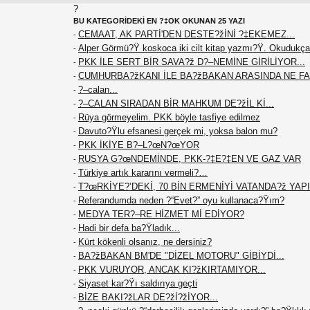
?
BU KATEGORİDEKİ EN ?‡OK OKUNAN 25 YAZI
CEMAAT, AK PARTİ'DEN DESTE?žİNİ ?‡EKEMEZ...
-
Alper Görmü?Ÿ koskoca iki cilt kitap yazmı?Ÿ. Okudukça
-
PKK İLE SERT BİR SAVA?ž D?–NEMİNE GİRİLİYOR...
-
CUMHURBA?žKANI İLE BA?žBAKAN ARASINDA NE F
-
?–calan...
-
?–CALAN SIRADAN BİR MAHKUM DE?žİL Kİ...
-
Rüya görmeyelim. PKK böyle tasfiye edilmez
-
Davuto?Ÿlu efsanesi gerçek mi, yoksa balon mu?
-
PKK İKİYE B?–L?œN?œYOR
-
RUSYA G?œNDEMİNDE, PKK-?‡E?‡EN VE GAZ VAR
-
Türkiye artık kararını vermeli?…
-
T?œRKİYE?’DEKİ, 70 BİN ERMENİYİ VATANDA?ž YAPIN
-
Referandumda neden ?“Evet?” oyu kullanaca?Ÿım?
-
MEDYA TER?–RE HİZMET Mİ EDİYOR?
-
Hadi bir defa ba?Ÿladık...
-
Kürt kökenli olsanız, ne dersiniz?
-
BA?žBAKAN BM'DE "DİZEL MOTORU" GİBİYDİ...
-
PKK VURUYOR, ANCAK KI?žKIRTAMIYOR...
-
Siyaset kar?Ÿı saldırıya geçti
-
BİZE BAKI?žLAR DE?žİ?žİYOR...
-