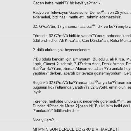
Geçen hafta müthi?Ÿ bir keyif ya?Ÿadık.
Radyo ve Televizyon Gazeteciler Derne?Ÿi, son 25 yılda iz b
eklemeleri, bizi nasıl mutlu etti, tahmin edemezsiniz.
32. G?œN'ün, 17 yıl sonra hala ba?Ÿı dik ve be?Ÿeniyle zi
Törende, 32.G?œN'ü birlikte yarattı?Ÿımız, ardından kendi
ödüllendirildiler. Ali Kırca'ları, Can Dündar'ları, Reha Mun
?–dülü alırken çok heyecanlandım.
?“Bu ödülü kendim için almıyorum. Bu ödülü, ali Kırca, M
‡aplı, Cüneyt ?–zdemir, ?‡i?Ÿdem Anat, Deniz Arman, R
Ba?Ÿar Ba?Ÿarır, Serdar Akinan ve adları ?Ÿu andaki heye
yaptılar?” derken, abartılı bir tevazu göstermiyordum. Ge
Bugünkü 32.G?œN'ü ba?Ÿarıdan ba?Ÿarıya ko?Ÿturan isim de
bugünün ko?Ÿullarında yarattı?Ÿı 32.G?œN, emin olun, esk
layık.
Törende, herhalde unutkanlık nedeniyle göremedi?Ÿim, anc
Dündar, di?Ÿeri de Musa ?‡özen idi. Bu iki isim belki ödül 
?“anılarak?” ödüllendirildiler.
Nice yıllara?…
MHP'NİN SON DERECE DO?žRU BİR HAREKETİ