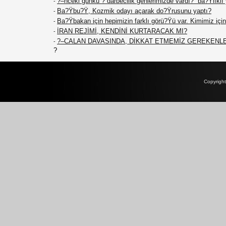
?–nceki günkü ?“darbecilik genlerimizde vardı?” ba?Ÿlıklı
-
Ba?Ÿbu?Ÿ, Kozmik odayı açarak do?Ÿrusunu yaptı?
-
Ba?Ÿbakan için hepimizin farklı görü?Ÿü var. Kimimiz için 
-
İRAN REJİMİ, KENDİNİ KURTARACAK MI?
-
?–CALAN DAVASINDA, DİKKAT ETMEMİZ GEREKENL
-
?
Copyrigh