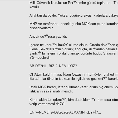
Milli Güvenlik Kurulu'nun Per?Ÿembe günkü toplantısı, Türk
koydu.
Allahtan da böyle. Yoksa, bugünkü siyasi kadrolara bakıyo
MHP ve taraftarları, önceki günkü MGK'dan çıkan kararlar
hissediyorlardır.
Ancak do?Ÿrusu yapıldı.
İçerde ne konu?Ÿulmu?Ÿ olursa olsun. Ortada dola?Ÿan çöz
Genel Sekreterli?Ÿinin olsun; sonuçta, dı?Ÿardan bakanlar
yanlı?Ÿ bir izlenim olabilir, ancak görüntü budur. Siyasile
Ÿürmeselerdi.
AB DE?žİL, BİZ ?–NEMLİYİZ?…
OHAL'ın kaldırılması, İdam Cezasının tümüyle, iptal edilm
Bu adımlar ülkenin istikrarı ile ilgilidir ve gecikmi?Ÿ kararla
İstek MGK kararı, ister hükümet kararı olsun hiç önemli d
istikrarın sa?Ÿlanabilmesidir.
Kimin aklından çıkmı?Ÿ, kim desteklemi?Ÿ, kim ısrar e
verip vermemesi de?Ÿil.
EN ?–NEMLİ ?–D?œL?œ ALMANIN KEYFİ?…