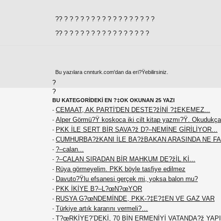
?? ? ? ? ? ? ? ? ? ? ? ? ? ? ? ? ? ?
?? ? ? ? ? ? ? ? ? ? ? ? ? ? ? ? ?
Bu yazılara cnnturk.com'dan da eri?Ÿebilirsiniz.
?
?
BU KATEGORİDEKİ EN ?‡OK OKUNAN 25 YAZI
CEMAAT, AK PARTİ'DEN DESTE?žİNİ ?‡EKEMEZ...
-
Alper Görmü?Ÿ koskoca iki cilt kitap yazmı?Ÿ. Okudukça
-
PKK İLE SERT BİR SAVA?ž D?–NEMİNE GİRİLİYOR...
-
CUMHURBA?žKANI İLE BA?žBAKAN ARASINDA NE F
-
?–calan...
-
?–CALAN SIRADAN BİR MAHKUM DE?žİL Kİ...
-
Rüya görmeyelim. PKK böyle tasfiye edilmez
-
Davuto?Ÿlu efsanesi gerçek mi, yoksa balon mu?
-
PKK İKİYE B?–L?œN?œYOR
-
RUSYA G?œNDEMİNDE, PKK-?‡E?‡EN VE GAZ VAR
-
Türkiye artık kararını vermeli?…
-
T?œRKİYE?’DEKİ, 70 BİN ERMENİYİ VATANDA?ž YAPIN
-