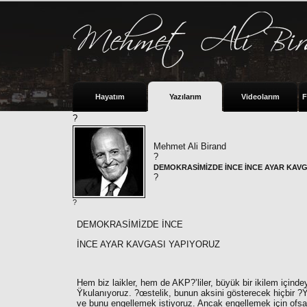
Hayatım
Yazılarım
Videolarım
F
?
Mehmet Ali Birand
?
DEMOKRASİMİZDE İNCE İNCE AYAR KAVG
?
?
DEMOKRASİMİZDE İNCE
İNCE AYAR KAVGASI YAPIYORUZ
Hem biz laikler, hem de AKP?’liler, büyük bir ikilem içind
Ÿkulanıyoruz. ?œstelik, bunun aksini gösterecek hiçbir
ve bunu engellemek istiyoruz. Ancak engellemek için ofsayt