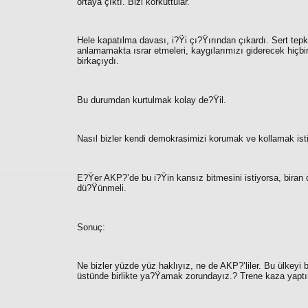
ortaya çıktı. Bizi korkuttular.
Hele kapatılma davası, i?Ÿi çı?Ÿırından çıkardı. Sert tepki
anlamamakta ısrar etmeleri, kaygılarımızı giderecek hiçb
birkaçıydı.
Bu durumdan kurtulmak kolay de?Ÿil.
Nasıl bizler kendi demokrasimizi korumak ve kollamak ist
E?Ÿer AKP?’de bu i?Ÿin kansız bitmesini istiyorsa, biran
dü?Ÿünmeli.
Sonuç:
Ne bizler yüzde yüz haklıyız, ne de AKP?’liler. Bu ülkeyi b
üstünde birlikte ya?Ÿamak zorundayız.? Trene kaza yaptı