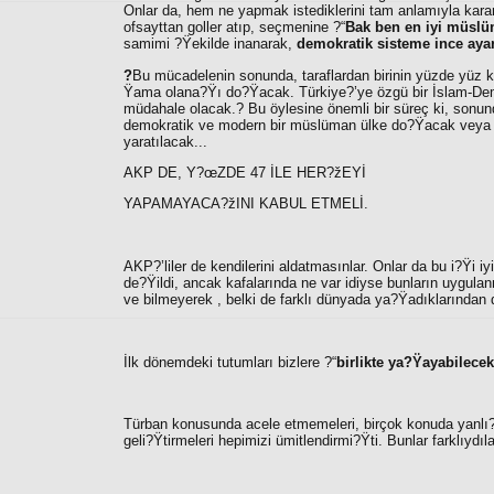
Onlar da, hem ne yapmak istediklerini tam anlamıyla kara
ofsayttan goller atıp, seçmenine ?“
Bak ben en iyi müsl
samimi ?Ÿekilde inanarak,
demokratik sisteme ince ay
?
Bu mücadelenin sonunda, taraflardan birinin yüzde yüz k
Ÿama olana?Ÿı do?Ÿacak. Türkiye?’ye özgü bir İslam-De
müdahale olacak.? Bu öylesine önemli bir süreç ki, sonun
demokratik ve modern bir müslüman ülke do?Ÿacak veya Or
yaratılacak...
AKP DE, Y?œZDE 47 İLE HER?žEYİ
YAPAMAYACA?žINI KABUL ETMELİ.
AKP?’liler de kendilerini aldatmasınlar. Onlar da bu i?Ÿi i
de?Ÿildi, ancak kafalarında ne var idiyse bunların uygulan
ve bilmeyerek , belki de farklı dünyada ya?Ÿadıklarından d
İlk dönemdeki tutumları bizlere ?“
birlikte
ya?Ÿayabilece
Türban konusunda acele etmemeleri, birçok konuda yanlı?Ÿ a
geli?Ÿtirmeleri hepimizi ümitlendirmi?Ÿti. Bunlar farklıydıla