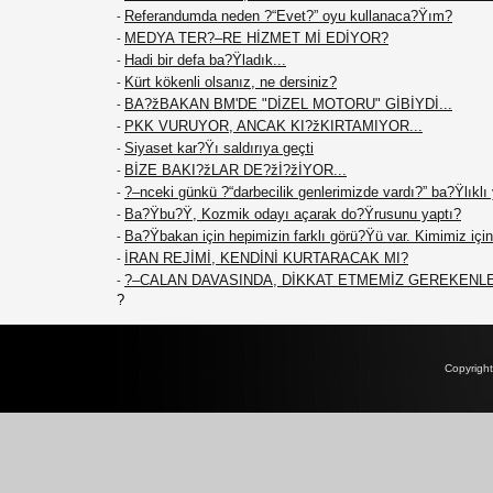
Referandumda neden ?“Evet?” oyu kullanaca?Ÿım?
-
MEDYA TER?–RE HİZMET Mİ EDİYOR?
-
Hadi bir defa ba?Ÿladık...
-
Kürt kökenli olsanız, ne dersiniz?
-
BA?žBAKAN BM'DE "DİZEL MOTORU" GİBİYDİ...
-
PKK VURUYOR, ANCAK KI?žKIRTAMIYOR...
-
Siyaset kar?Ÿı saldırıya geçti
-
BİZE BAKI?žLAR DE?žİ?žİYOR...
-
?–nceki günkü ?“darbecilik genlerimizde vardı?” ba?Ÿlıklı
-
Ba?Ÿbu?Ÿ, Kozmik odayı açarak do?Ÿrusunu yaptı?
-
Ba?Ÿbakan için hepimizin farklı görü?Ÿü var. Kimimiz için 
-
İRAN REJİMİ, KENDİNİ KURTARACAK MI?
-
?–CALAN DAVASINDA, DİKKAT ETMEMİZ GEREKENL
-
?
Copyrigh