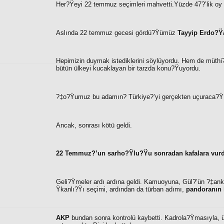
Her?Ÿeyi 22 temmuz seçimleri mahvetti.Yüzde 47?’lik oy 
Aslında 22 temmuz gecesi gördü?Ÿümüz
Tayyip Erdo?Ÿ
Hepimizin duymak istediklerini söylüyordu. Hem de müthi
bütün ülkeyi kucaklayan bir tarzda konu?Ÿuyordu.
?‡o?Ÿumuz bu adamın? Türkiye?’yi gerçekten uçuraca?Ÿı
Ancak, sonrası kötü geldi.
22 Temmuz?’un sarho?Ÿlu?Ÿu
sonradan kafalara vur
Geli?Ÿmeler ardı ardına geldi. Kamuoyuna, Gül?’ün ?‡an
Ÿkanlı?Ÿı seçimi, ardından da türban adımı,
pandoranın
AKP
bundan sonra kontrolü kaybetti. Kadrola?Ÿmasıyla, ül