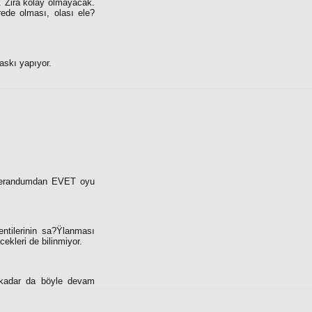
. Zira kolay olmayacak.
rede olması, olası ele?
askı yapıyor.
referandumdan EVET oyu
entilerinin sa?Ÿlanması
kleri de bilinmiyor.
a kadar da böyle devam