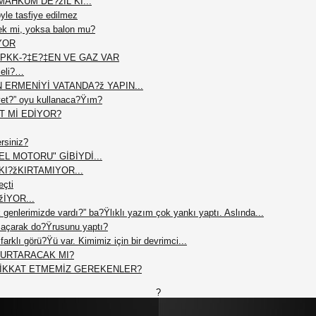
AHKUM DE?žİL Kİ...
le tasfiye edilmez
ek mi, yoksa balon mu?
YOR
PKK-?‡E?‡EN VE GAZ VAR
meli?…
N ERMENİYİ VATANDA?ž YAPIN...
et?” oyu kullanaca?Ÿım?
T Mİ EDİYOR?
ersiniz?
L MOTORU" GİBİYDİ...
I?žKIRTAMIYOR...
eçti
žİYOR...
 genlerimizde vardı?” ba?Ÿlıklı yazım çok yankı yaptı. Aslında...
açarak do?Ÿrusunu yaptı?
arklı görü?Ÿü var. Kimimiz için bir devrimci...
 KURTARACAK MI?
DİKKAT ETMEMİZ GEREKENLER?
?