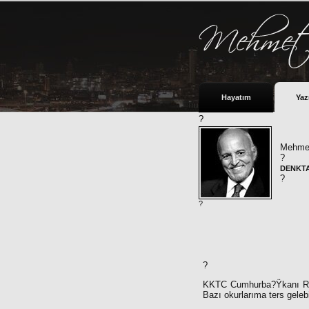
Hayatım
Yaz
?
Mehmet
?
DENKTA
?
?
?
KKTC Cumhurba?Ÿkanı Rauf
Bazı okurlarıma ters geleb