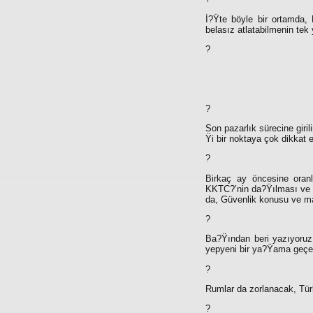
İ?Ÿte böyle bir ortamda, 
belasız atlatabilmenin tek 
?
?
Son pazarlık sürecine giri
Ÿi bir noktaya çok dikkat 
?
Birkaç ay öncesine oranl
KKTC?’nin da?Ÿılması ve R
da, Güvenlik konusu ve ma
?
Ba?Ÿından beri yazıyoruz
yepyeni bir ya?Ÿama geçe
?
Rumlar da zorlanacak, Tür
?