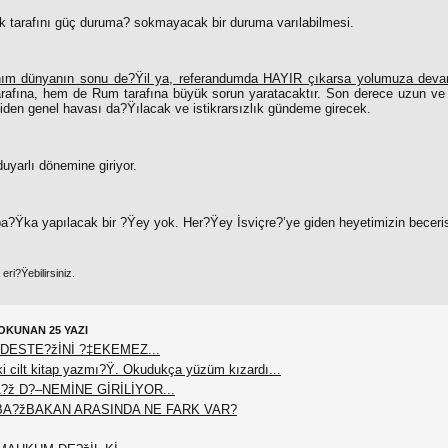
k tarafını güç duruma? sokmayacak bir duruma varılabilmesi.
ım dünyanın sonu de?Ÿil ya, referandumda HAYIR çıkarsa yolumuza deva
afına, hem de Rum tarafına büyük sorun yaratacaktır. Son derece uzun ve
i giden genel havası da?Ÿılacak ve istikrarsızlık gündeme girecek.
duyarlı dönemine giriyor.
a?Ÿka yapılacak bir ?Ÿey yok. Her?Ÿey İsviçre?’ye giden heyetimizin beceris
ri?Ÿebilirsiniz.
OKUNAN 25 YAZI
DESTE?žİNİ ?‡EKEMEZ...
 cilt kitap yazmı?Ÿ. Okudukça yüzüm kızardı...
?ž D?–NEMİNE GİRİLİYOR...
BA?žBAKAN ARASINDA NE FARK VAR?