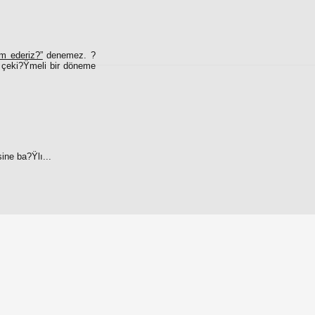
m ederiz?”
denemez. ?
 çeki?Ÿmeli bir döneme
ine ba?Ÿlı...