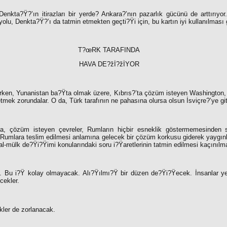
Denkta?Ÿ?’ın itirazları bir yerde? Ankara?’nın pazarlık gücünü de arttırıy
yolu, Denkta?Ÿ?’ı da tatmin etmekten geçti?Ÿi için, bu kartın iyi kullanılması 
T?œRK TARAFINDA
HAVA DE?žİ?žİYOR
lirken, Yunanistan ba?Ÿta olmak üzere, Kıbrıs?’ta çözüm isteyen Washington,
etmek zorundalar. O da, Türk tarafının ne pahasına olursa olsun İsviçre?’ye gi
a, çözüm isteyen çevreler, Rumların hiçbir esneklik göstermemesinden s
umlara teslim edilmesi anlamına gelecek bir çözüm korkusu giderek yaygın
l-mülk de?Ÿi?Ÿimi konularındaki soru i?Ÿaretlerinin tatmin edilmesi kaçınılm
. Bu i?Ÿ kolay olmayacak. Alı?Ÿılmı?Ÿ bir düzen de?Ÿi?Ÿecek. İnsanlar yer
cekler.
kler de zorlanacak.