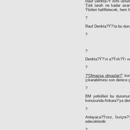
Rauf Denkta?Ÿ ismi üstünd
Türk tarafı ne kadar avan
Ÿtirileri hafifletecek, he
?
Rauf Denkta?Ÿ?’ta bu durum
?
?
Denkta?Ÿ?’ın a?Ÿırlı?Ÿı v
?
?“Olmazsa olmazlar?”
kon
çıkarabilmesi son derece
?
BM yetkilileri bu durumun
konusunda Ankara?’ya deste
?
Anlayaca?Ÿınız, İsviçre?
edeceklerdir.
?