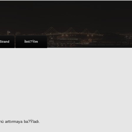
Birand
İleti?Ÿim
ü arttırmaya ba?Ÿladı.