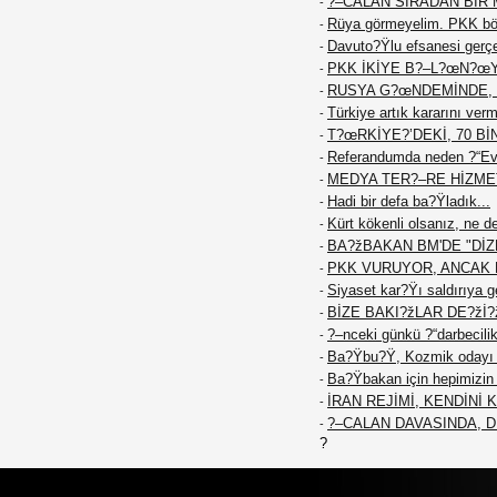
?–CALAN SIRADAN BİR M
-
Rüya görmeyelim. PKK böy
-
Davuto?Ÿlu efsanesi gerç
-
PKK İKİYE B?–L?œN?œ
-
RUSYA G?œNDEMİNDE, 
-
Türkiye artık kararını ver
-
T?œRKİYE?’DEKİ, 70 Bİ
-
Referandumda neden ?“Ev
-
MEDYA TER?–RE HİZME
-
Hadi bir defa ba?Ÿladık...
-
Kürt kökenli olsanız, ne d
-
BA?žBAKAN BM'DE "DİZE
-
PKK VURUYOR, ANCAK K
-
Siyaset kar?Ÿı saldırıya g
-
BİZE BAKI?žLAR DE?žİ?
-
?–nceki günkü ?“darbecilik
-
Ba?Ÿbu?Ÿ, Kozmik odayı 
-
Ba?Ÿbakan için hepimizin f
-
İRAN REJİMİ, KENDİNİ
-
?–CALAN DAVASINDA, 
-
?