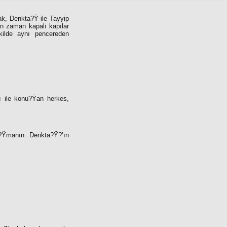
k, Denkta?Ÿ ile Tayyip
an zaman kapalı kapılar
kilde aynı pencereden
ı ile konu?Ÿan herkes,
?Ÿmanın Denkta?Ÿ?’ın