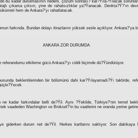
e bu kadar durulmasının nedeni, çözüm sonrası? kar?Ÿıla?Ÿılacak sorunlar
tajlı çıkarsa çıksın, yine de rahatsızlıklar ya?Ÿanacak. Denkta?Ÿ?’ın dev
m hükümeti hem de Ankara?’yı rahatlatacak.
un farkında. Bundan dolayı itirazlarını yüksek sesle açıklıyor. Ankara?’ya b
ANKARA ZOR DURUMDA
e referandumu etkileme gücü Ankara?’yı ciddi biçimde dü?Ÿündürüyor.
usunda beklentilerinden bir bölümünü dahi kar?Ÿılayamadı?Ÿı taktirde, 
 güçle?Ÿecek.
 ne kadar farkındalar belli de?Ÿil. Aynı ?Ÿekilde, Türkiye?’nin temel bekl
k vaadeden Washington ve Brüksel?’in bu vaatlerini ne oranda yerine getirece
’ye giderken durum net de?Ÿil. Herkes kartlarını saklıyor. Son dakikay