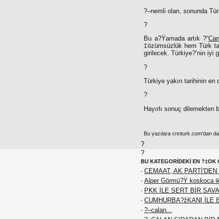
?–nemli olan, sonunda Tür
?
Bu a?Ÿamada artık ?“
Can
‡özümsüzlük hem Türk tar
girilecek. Türkiye?’nin iy
?
Türkiye yakın tarihinin en 
?
Hayırlı sonuç dilemekten b
Bu yazılara cnnturk.com'dan da e
?
?
BU KATEGORİDEKİ EN ?‡OK 
CEMAAT, AK PARTİ'DEN 
-
Alper Görmü?Ÿ koskoca iki
-
PKK İLE SERT BİR SAVA
-
CUMHURBA?žKANI İLE 
-
?–calan...
-