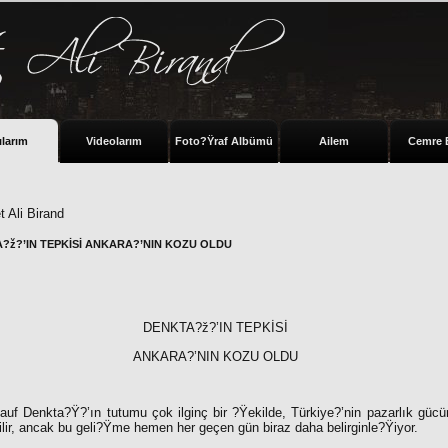
ılarım
Videolarım
Foto?Ÿraf Albümü
Ailem
Cemre 
 Ali Birand
?ž?’IN TEPKİSİ ANKARA?’NIN KOZU OLDU
DENKTA?ž?’IN TEPKİSİ
ANKARA?’NIN KOZU OLDU
 Denkta?Ÿ?’ın tutumu çok ilginç bir ?Ÿekilde, Türkiye?’nin pazarlık gücün
ilir, ancak bu geli?Ÿme hemen her geçen gün biraz daha belirginle?Ÿiyor.