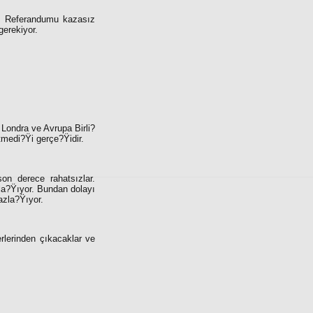
or. Referandumu kazasız
gerekiyor.
 Londra ve Avrupa Birli?
tmedi?Ÿi gerçe?Ÿidir.
on derece rahatsızlar.
la?Ÿıyor. Bundan dolayı
azla?Ÿıyor.
lerinden çıkacaklar ve