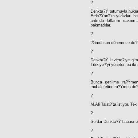
?
Denkta?Ÿ tutumuyla hüküm
Erdo?Ÿan?’ın yıldızları b
ardında laflarını sakın
bakmadılar.
?
?žimdi son dönemece do?Ÿr
?
Denkta?Ÿ İsviçre?’ye gi
Türkiye?’yi yöneten bu iki
?
Bunca gerilime ra?Ÿme
muhalefetine ra?Ÿmen de?Ÿi
?
M.Ali Talat?’ta istiyor. T
?
Serdar Denkta?Ÿ babası o
?