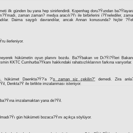
eti ilk günden bu yana hep sinirlendirdi. Kopenhag doru?Ÿundan ba?Ÿlayara
arı?Ÿmadı, zaman zaman? medya aracılı?Ÿı ile birbirlerini i?Ÿnelediler, zam
madılar. Daima saygılı davrandılar, ancak Annan konusunda? hiçbir ?Ÿe
u ilerleniyor.
tmeyerek hükümetin oyun planını bozdu. Ba?Ÿbakan ve Dı?Ÿi?Ÿleri Bakan
 ismin KKTC Cumhurba?Ÿkanı hakkındaki rahatsızlıklarının farkına varıyorlar.
n, hükümet Daenkta?Ÿ?’a ?“
o zaman siz çekilin?”
demedi. Zira anla
l, Denkta?Ÿ ile birlikte imzalanması isteniyor.
ek ba?Ÿına imzalamaktan yana de?Ÿil.
lmadı?Ÿı gün hükümeti bozaca?Ÿını açıkça söylüyor.