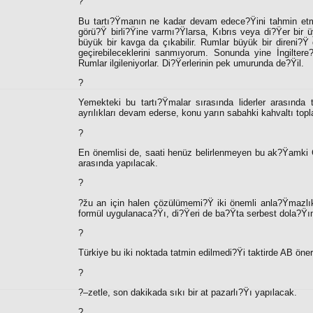
?
Bu tartı?Ÿmanın ne kadar devam edece?Ÿini tahmin etme
görü?Ÿ birli?Ÿine varmı?Ÿlarsa, Kıbrıs veya di?Ÿer bir 
büyük bir kavga da çıkabilir. Rumlar büyük bir direni?Ÿ g
geçirebileceklerini sanmıyorum. Sonunda yine İngiltere
Rumlar ilgileniyorlar. Di?Ÿerlerinin pek umurunda de?Ÿil.
?
Yemekteki bu tartı?Ÿmalar sırasında liderler arasında
ayrılıkları devam ederse, konu yarın sabahki kahvaltı topl
?
En önemlisi de, saati henüz belirlenmeyen bu ak?Ÿamki 
arasında yapılacak.
?
?žu an için halen çözülümemi?Ÿ iki önemli anla?Ÿmazlık 
formül uygulanaca?Ÿı, di?Ÿeri de ba?Ÿta serbest dola?Ÿım
?
Türkiye bu iki noktada tatmin edilmedi?Ÿi taktirde AB öneri
?
?–zetle, son dakikada sıkı bir at pazarlı?Ÿı yapılacak.
?