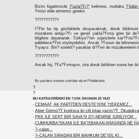
Bizim lügatimizde
?“uzla?Ÿı?”
kelimesi, mutlaka
?“ödün
Ÿimizi elde etmemiz gerekir.
???????????
İ?Ÿte bu tip gözlüklerle okuyacaksak, doruk bildiri
müzakere anlayı?Ÿı ve genel yakla?Ÿıma göre bir de
bilgilere dayanarak- Türkiye?’nin süprizlerle kar?Ÿıla?Ÿ
edebilece?Ÿini söyleyebiliriz. Ancak ?Ÿunun da bilinmesin
Ÿıyayız. Biri? sürekli? yasaklar di?Ÿeri de müzakerelerin b
???????????
Ancak hiç ?Ÿa?Ÿırmayın, zira doruk bittikten sonra her iki
Bu yazılara cnnturk.com'dan da eri?Ÿebilirsiniz.
?
?
BU KATEGORİDEKİ EN ?‡OK OKUNAN 25 YAZI
CEMAAT, AK PARTİ'DEN DESTE?žİNİ ?‡EKEMEZ...
-
Alper Görmü?Ÿ koskoca iki cilt kitap yazmı?Ÿ. Okudukça
-
PKK İLE SERT BİR SAVA?ž D?–NEMİNE GİRİLİYOR...
-
CUMHURBA?žKANI İLE BA?žBAKAN ARASINDA NE F
-
?–calan...
-
?–CALAN SIRADAN BİR MAHKUM DE?žİL Kİ...
-