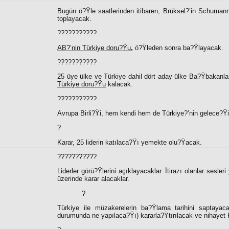
Bugün ö?Ÿle saatlerinden itibaren, Brüksel?’in Schuman
toplayacak.
???????????
AB?’nin Türkiye doru?Ÿu
,
ö?Ÿleden sonra ba?Ÿlayacak.
???????????
25 üye ülke ve Türkiye dahil dört aday ülke Ba?Ÿbakanla
Türkiye doru?Ÿu
kalacak.
???????????
Avrupa Birli?Ÿi, hem kendi hem de Türkiye?’nin gelece?Ÿi
?
Karar, 25 liderin katılaca?Ÿı yemekte olu?Ÿacak.
???????????
Liderler görü?Ÿlerini açıklayacaklar. İtirazı olanlar sesle
üzerinde karar alacaklar.
?
Türkiye ile müzakerelerin ba?Ÿlama tarihini saptayaca
durumunda ne yapılaca?Ÿı) kararla?Ÿtırılacak ve nihayet 