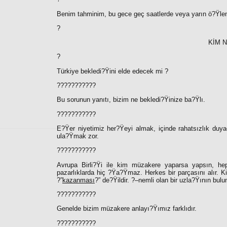
Benim tahminim, bu gece geç saatlerde veya yarın ö?Ÿle
?
KİM 
?
Türkiye bekledi?Ÿini elde edecek mi ?
???????????
Bu sorunun yanıtı, bizim ne bekledi?Ÿinize ba?Ÿlı.
???????????
E?Ÿer niyetimiz her?Ÿeyi almak, içinde rahatsızlık duy
ula?Ÿmak zor.
???????????
Avrupa Birli?Ÿi ile kim müzakere yaparsa yapsın, hep 
pazarlıklarda hiç ?Ÿa?Ÿmaz. Herkes bir parçasını alır. Ki
?”
kazanması
?” de?Ÿildir. ?–nemli olan bir uzla?Ÿının bul
???????????
Genelde bizim müzakere anlayı?Ÿımız farklıdır.
???????????