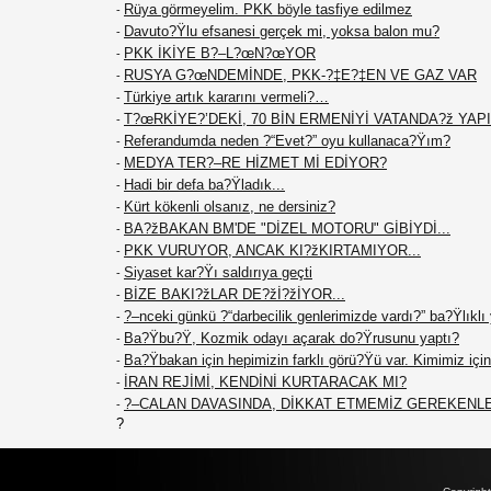
Rüya görmeyelim. PKK böyle tasfiye edilmez
-
Davuto?Ÿlu efsanesi gerçek mi, yoksa balon mu?
-
PKK İKİYE B?–L?œN?œYOR
-
RUSYA G?œNDEMİNDE, PKK-?‡E?‡EN VE GAZ VAR
-
Türkiye artık kararını vermeli?…
-
T?œRKİYE?’DEKİ, 70 BİN ERMENİYİ VATANDA?ž YAPIN
-
Referandumda neden ?“Evet?” oyu kullanaca?Ÿım?
-
MEDYA TER?–RE HİZMET Mİ EDİYOR?
-
Hadi bir defa ba?Ÿladık...
-
Kürt kökenli olsanız, ne dersiniz?
-
BA?žBAKAN BM'DE "DİZEL MOTORU" GİBİYDİ...
-
PKK VURUYOR, ANCAK KI?žKIRTAMIYOR...
-
Siyaset kar?Ÿı saldırıya geçti
-
BİZE BAKI?žLAR DE?žİ?žİYOR...
-
?–nceki günkü ?“darbecilik genlerimizde vardı?” ba?Ÿlıklı
-
Ba?Ÿbu?Ÿ, Kozmik odayı açarak do?Ÿrusunu yaptı?
-
Ba?Ÿbakan için hepimizin farklı görü?Ÿü var. Kimimiz için 
-
İRAN REJİMİ, KENDİNİ KURTARACAK MI?
-
?–CALAN DAVASINDA, DİKKAT ETMEMİZ GEREKENL
-
?