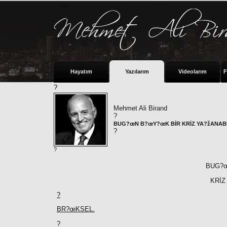
Hayatım
Yazılarım
Videolarım
F
?
Mehmet Ali Birand
?
BUG?œN B?œY?œK BİR KRİZ YA?žANABİ
?
?
BUG?œ
KRİZ
?
BR?œKSEL.
?