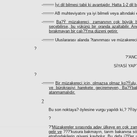
-
İyi dil bilmesi tabii ki avantajdır. Hatta 1-2 dil
?????????
-
AB muhteviyatını ya iyi bilmeli veya altındaki e
?????????
-
Ba?Ÿ müzakereci, zamanının çok büyük bö
?????????
seçebilirse, bu yükünü bir oranda azaltabilir. 
bırakmayan bir çalı?Ÿma düzeni getirir.
-
Uluslararası alanda ?tanınması ve müzakerecil
?????????
?
?“ANC
SİYASİ YA
?
-
Bir müzakereci için, olmazsa olmaz ko?Ÿulu, s
?????????
ve bürokrasiyi harekete geçiremeyen, Ba?Ÿbak
atanmamalıdır.
?
Bu son noktaya? öylesine vurgu yapıldı ki,? ?Ÿöyle
?
?“
Müzakereler sırasında aday ülkeye en çok zama
gelir ve
???“kusura bakmayın, tarım bakanına sö
etrafındakilerin güveni kaybolur. Bu defa i?Ÿl