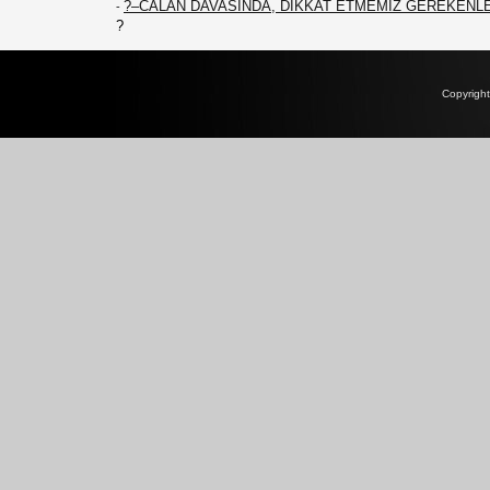
?–CALAN DAVASINDA, DİKKAT ETMEMİZ GEREKENL
-
?
Copyrigh