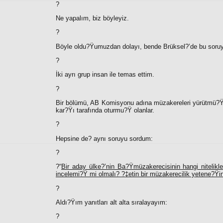
?
Ne yapalım, biz böyleyiz.
?
Böyle oldu?Ÿumuzdan dolayı, bende Brüksel?’de bu soruy
?
İki ayrı grup insan ile temas ettim.
?
Bir bölümü, AB Komisyonu adına müzakereleri yürütmü?Ÿ 
kar?Ÿı tarafında oturmu?Ÿ olanlar.
?
Hepsine de? aynı soruyu sordum:
?
?“
Bir aday ülke?’nin Ba?Ÿmüzakerecisinin hangi nitelikle
incelemi?Ÿ mi olmalı? ?‡etin bir müzakerecilik yetene?Ÿi
?
Aldı?Ÿım yanıtları alt alta sıralayayım:
?