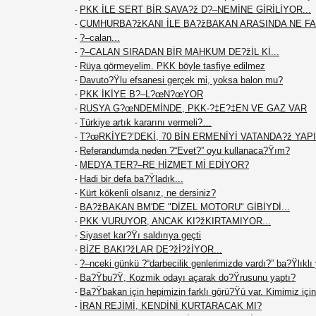
PKK İLE SERT BİR SAVA?ž D?–NEMİNE GİRİLİYOR...
-
CUMHURBA?žKANI İLE BA?žBAKAN ARASINDA NE F
-
?–calan...
-
?–CALAN SIRADAN BİR MAHKUM DE?žİL Kİ...
-
Rüya görmeyelim. PKK böyle tasfiye edilmez
-
Davuto?Ÿlu efsanesi gerçek mi, yoksa balon mu?
-
PKK İKİYE B?–L?œN?œYOR
-
RUSYA G?œNDEMİNDE, PKK-?‡E?‡EN VE GAZ VAR
-
Türkiye artık kararını vermeli?…
-
T?œRKİYE?’DEKİ, 70 BİN ERMENİYİ VATANDA?ž YAPIN
-
Referandumda neden ?“Evet?” oyu kullanaca?Ÿım?
-
MEDYA TER?–RE HİZMET Mİ EDİYOR?
-
Hadi bir defa ba?Ÿladık...
-
Kürt kökenli olsanız, ne dersiniz?
-
BA?žBAKAN BM'DE "DİZEL MOTORU" GİBİYDİ...
-
PKK VURUYOR, ANCAK KI?žKIRTAMIYOR...
-
Siyaset kar?Ÿı saldırıya geçti
-
BİZE BAKI?žLAR DE?žİ?žİYOR...
-
?–nceki günkü ?“darbecilik genlerimizde vardı?” ba?Ÿlıklı
-
Ba?Ÿbu?Ÿ, Kozmik odayı açarak do?Ÿrusunu yaptı?
-
Ba?Ÿbakan için hepimizin farklı görü?Ÿü var. Kimimiz için 
-
İRAN REJİMİ, KENDİNİ KURTARACAK MI?
-