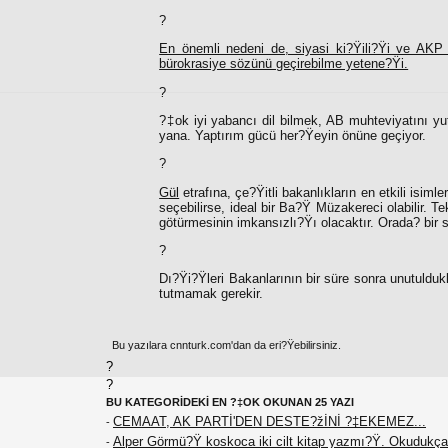
?
En önemli nedeni de, siyasi ki?Ÿili?Ÿi ve AKP
bürokrasiye sözünü geçirebilme yetene?Ÿi.
?
?‡ok iyi yabancı dil bilmek, AB muhteviyatını yu
yana. Yaptırım gücü her?Ÿeyin önüne geçiyor.
?
Gül
etrafına, çe?Ÿitli bakanlıkların en etkili isimle
seçebilirse, ideal bir Ba?Ÿ Müzakereci olabilir. T
götürmesinin imkansızlı?Ÿı olacaktır. Orada? bir
?
Dı?Ÿi?Ÿleri Bakanlarının bir süre sonra unutulduk
tutmamak gerekir.
Bu yazılara cnnturk.com'dan da eri?Ÿebilirsiniz.
?
?
BU KATEGORİDEKİ EN ?‡OK OKUNAN 25 YAZI
CEMAAT, AK PARTİ'DEN DESTE?žİNİ ?‡EKEMEZ...
-
Alper Görmü?Ÿ koskoca iki cilt kitap yazmı?Ÿ. Okudukça
-