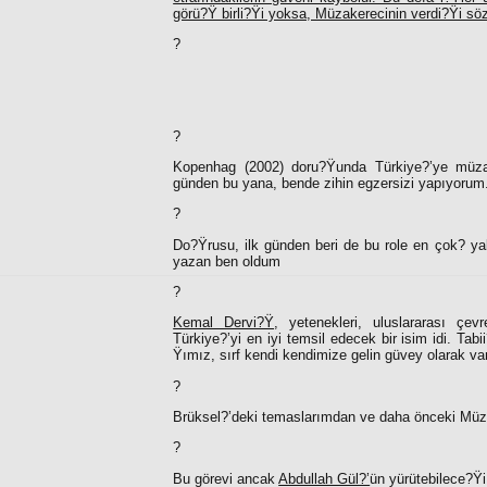
görü?Ÿ birli?Ÿi yoksa, Müzakerecinin verdi?Ÿi söz 
?
?
Kopenhag (2002) doru?Ÿunda Türkiye?’ye müzaker
günden bu yana, bende zihin egzersizi yapıyorum
?
Do?Ÿrusu, ilk günden beri de bu role en çok? y
yazan ben oldum
?
Kemal Dervi?Ÿ
, yetenekleri, uluslararası çevr
Türkiye?’yi en iyi temsil edecek bir isim idi. T
Ÿımız, sırf kendi kendimize gelin güvey olarak va
?
Brüksel?’deki temaslarımdan ve daha önceki Müzake
?
Bu görevi ancak
Abdullah Gül?’
ün yürütebilece?Ÿ