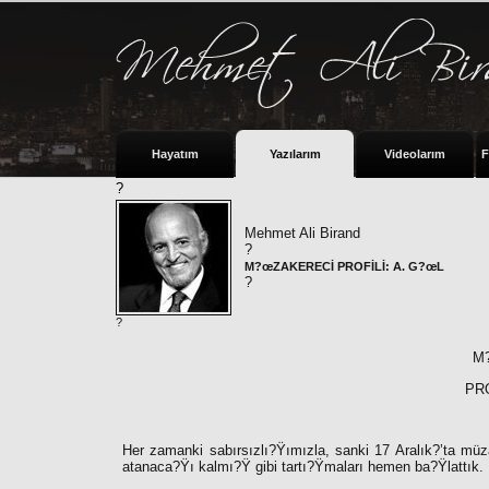
Hayatım
Yazılarım
Videolarım
F
?
Mehmet Ali Birand
?
M?œZAKERECİ PROFİLİ: A. G?œL
?
?
M
PRO
Her zamanki sabırsızlı?Ÿımızla, sanki 17 Aralık?’ta müz
atanaca?Ÿı kalmı?Ÿ gibi tartı?Ÿmaları hemen ba?Ÿlattık.