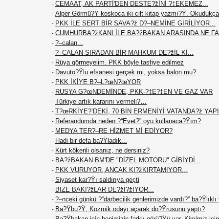
CEMAAT, AK PARTİ'DEN DESTE?žİNİ ?‡EKEMEZ...
-
Alper Görmü?Ÿ koskoca iki cilt kitap yazmı?Ÿ. Okudukça
-
PKK İLE SERT BİR SAVA?ž D?–NEMİNE GİRİLİYOR...
-
CUMHURBA?žKANI İLE BA?žBAKAN ARASINDA NE F
-
?–calan...
-
?–CALAN SIRADAN BİR MAHKUM DE?žİL Kİ...
-
Rüya görmeyelim. PKK böyle tasfiye edilmez
-
Davuto?Ÿlu efsanesi gerçek mi, yoksa balon mu?
-
PKK İKİYE B?–L?œN?œYOR
-
RUSYA G?œNDEMİNDE, PKK-?‡E?‡EN VE GAZ VAR
-
Türkiye artık kararını vermeli?…
-
T?œRKİYE?’DEKİ, 70 BİN ERMENİYİ VATANDA?ž YAPIN
-
Referandumda neden ?“Evet?” oyu kullanaca?Ÿım?
-
MEDYA TER?–RE HİZMET Mİ EDİYOR?
-
Hadi bir defa ba?Ÿladık...
-
Kürt kökenli olsanız, ne dersiniz?
-
BA?žBAKAN BM'DE "DİZEL MOTORU" GİBİYDİ...
-
PKK VURUYOR, ANCAK KI?žKIRTAMIYOR...
-
Siyaset kar?Ÿı saldırıya geçti
-
BİZE BAKI?žLAR DE?žİ?žİYOR...
-
?–nceki günkü ?“darbecilik genlerimizde vardı?” ba?Ÿlıklı
-
Ba?Ÿbu?Ÿ, Kozmik odayı açarak do?Ÿrusunu yaptı?
-
Ba?Ÿbakan için hepimizin farklı görü?Ÿü var. Kimimiz için 