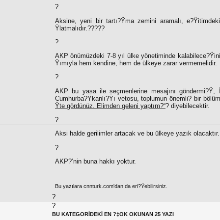
?
Aksine, yeni bir tartı?Ÿma zemini aramalı, e?Ÿitimdek
Ÿlatmalıdır.?????
?
AKP önümüzdeki 7-8 yıl ülke yönetiminde kalabilece?Ÿini g
Ÿımıyla hem kendine, hem de ülkeye zarar vermemelidir.
?
AKP bu yasa ile seçmenlerine mesajını göndermi?Ÿ, İma
Cumhurba?Ÿkanlı?Ÿı vetosu, toplumun önemli? bir bölümü
Ÿte gördünüz. Elimden geleni yaptım?“
? diyebilecektir.
?
Aksi halde gerilimler artacak ve bu ülkeye yazık olacaktır.
?
AKP?’nin buna hakkı yoktur.
Bu yazılara cnnturk.com'dan da eri?Ÿebilirsiniz.
?
?
BU KATEGORİDEKİ EN ?‡OK OKUNAN 25 YAZI