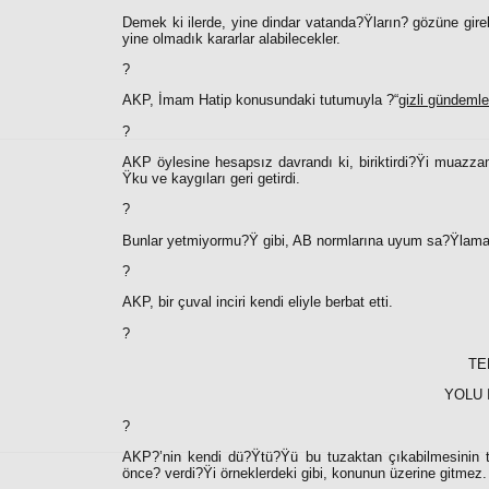
Demek ki ilerde, yine dindar vatanda?Ÿların? gözüne gireb
yine olmadık kararlar alabilecekler.
?
AKP, İmam Hatip konusundaki tutumuyla ?“
gizli gündemle
?
AKP öylesine hesapsız davrandı ki, biriktirdi?Ÿi muazzam
Ÿku ve kaygıları geri getirdi.
?
Bunlar yetmiyormu?Ÿ gibi, AB normlarına uyum sa?Ÿlama
?
AKP, bir çuval inciri kendi eliyle berbat etti.
?
TE
YOLU 
?
AKP?’nin kendi dü?Ÿtü?Ÿü bu tuzaktan çıkabilmesinin 
önce? verdi?Ÿi örneklerdeki gibi, konunun üzerine gitmez