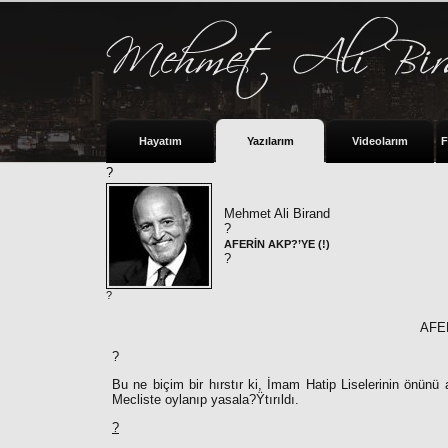
Hayatım
Yazılarım
Videolarım
F
?
Mehmet Ali Birand
?
AFERİN AKP?’YE (!)
?
?
AFER
?
Bu ne biçim bir hırstır ki, İmam Hatip Liselerinin önün
Mecliste oylanıp yasala?Ÿtırıldı.
?