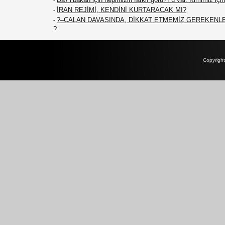
-
İRAN REJİMİ, KENDİNİ KURTARACAK MI?
-
?–CALAN DAVASINDA, DİKKAT ETMEMİZ GEREKENL
-
?
Copyrigh