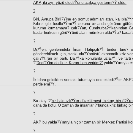
AKP, iki ayrı yüzü oldu?Ÿunu açıkça göstermi?Ÿ oldu.
?
Biri
, Avrupa Birli?Ÿine en somut adımları atan, kalıpla?
Kıbrıs gibi fosille?Ÿmi?Ÿ sorunu bir anda çözüme götüre
kurumu kırmamaya? çalı?Ÿan, Cumhurba?Ÿkanından Gen
kadar herkesin görü?Ÿünü alan, mümkün oldu?Ÿu? kadar? 
?
Di?Ÿeri
, genlerindeki İmam Hatipçili?Ÿi birden bire? 
gönderebilmek için, sanki ola?Ÿanüstü ekonomik kriz v
çalı?Ÿtıran bir parti. Ba?Ÿka konularda uzla?Ÿı ve tart
?“
Dedi?Ÿim dediktir. Kararı ben veririm?”
yakla?Ÿımıyla es
?
İktidara geldikten sonraki tutumuyla destekledi?Ÿim AK
perdelemi?Ÿ.
?
Bu olay ?“
bir haksızlı?Ÿın düzeltilmesi, birkaç bin ö?Ÿre
daha da kötü. O zaman da insanlar ?“
bunca kriz birkaç bi
?
AKP bu yakla?Ÿımıyla hiçbir zaman bir Merkez Partisi 
?