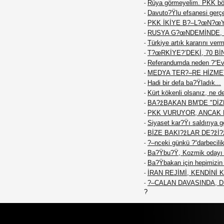
Rüya görmeyelim. PKK böy
-
Davuto?Ÿlu efsanesi gerç
-
PKK İKİYE B?–L?œN?œ
-
RUSYA G?œNDEMİNDE, 
-
Türkiye artık kararını ver
-
T?œRKİYE?’DEKİ, 70 Bİ
-
Referandumda neden ?“Ev
-
MEDYA TER?–RE HİZME
-
Hadi bir defa ba?Ÿladık...
-
Kürt kökenli olsanız, ne d
-
BA?žBAKAN BM'DE "DİZE
-
PKK VURUYOR, ANCAK K
-
Siyaset kar?Ÿı saldırıya g
-
BİZE BAKI?žLAR DE?žİ?
-
?–nceki günkü ?“darbecilik
-
Ba?Ÿbu?Ÿ, Kozmik odayı 
-
Ba?Ÿbakan için hepimizin f
-
İRAN REJİMİ, KENDİNİ
-
?–CALAN DAVASINDA, 
-
?