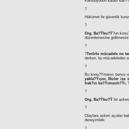
Kamuoyunun kafası karı?Ÿ
?
Hükümet ile güvenlik kurum
?
Org. Ba?Ÿbu?Ÿ
?un konu?
düzenlemesine gidilmesini
?
?
Terörle mücadele ne tam
derken, bu mücadeleden anc
?
Bu konu?Ÿmanın bence en
yakla?Ÿıyor. Bizler is
Irak?ın ba?Ÿımsızlı?Ÿı,
?
Org. Ba?Ÿbu?Ÿ
bir asker
?
Olaylara askeri açıdan b
deneyimlidir.
?