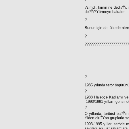
?žimdi, kimin ne dedi?Ÿi,
de?Ÿi?Ÿtirmeye bakalım.
?
Bunun için de, ülkede alı
?
??????????????????????
?
1985 yılında terör örgütü
?
1988 Halepçe Katliamı ve
-1990/1991 yılları içerisi
?
O yıllarda, terörist ba?Ÿı
Ÿiden olu?Ÿan gruplarla sal
1993-1995 yılları terörle
sayıları en üst rakamlar