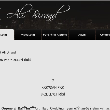
ılarım
Videolarım
Foto?Ÿraf Albümü
Ailem
Cemre 
 Ali Birand
N PKK ?–ZELE?žTİRİSİ
?
KKK?DAN PKK
?–ZELE?žTİRİSİ
ı
Orgeneral Ba?Ÿbu?Ÿ
?un, Harp Okulu?nun yeni e?Ÿitim-ö?Ÿretim yılı aç