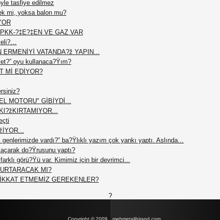
le tasfiye edilmez
ek mi, yoksa balon mu?
YOR
PKK-?‡E?‡EN VE GAZ VAR
meli?…
N ERMENİYİ VATANDA?ž YAPIN...
et?” oyu kullanaca?Ÿım?
T Mİ EDİYOR?
ersiniz?
L MOTORU" GİBİYDİ...
I?žKIRTAMIYOR...
eçti
žİYOR...
 genlerimizde vardı?” ba?Ÿlıklı yazım çok yankı yaptı. Aslında...
açarak do?Ÿrusunu yaptı?
arklı görü?Ÿü var. Kimimiz için bir devrimci...
 KURTARACAK MI?
DİKKAT ETMEMİZ GEREKENLER?
?
Copyright © 2009
mehmetalibirand.com