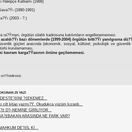
i Halepçe Katliamı (1988)
 Sava?Ÿı (1990-1991)
a?Ÿı (2003 - ?.)
a ra?Ÿmen, örgütün silahlı kadrosuna katılımların engellenememesi.
 azaldı?Ÿı bazı dönemlerde (1999-2004) örgütün bitti?Ÿi yanılgısına dü?
üvenlik güçleri arasında (ekonomik, sosyal, kültürel, psikolojik ve güvenlik
türlü kurulamaması.
i kavram karga?Ÿasının önüne geçilememesi.
ri?Ÿebilirsiniz.
OKUNAN 25 YAZI
DESTE?žİNİ ?‡EKEMEZ...
 cilt kitap yazmı?Ÿ. Okudukça yüzüm kızardı...
?ž D?–NEMİNE GİRİLİYOR...
BA?žBAKAN ARASINDA NE FARK VAR?
AHKUM DE?žİL Kİ...