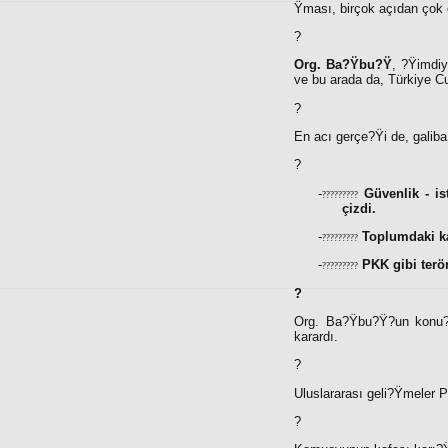
Ÿması, birçok açıdan çok 
?
Org. Ba?Ÿbu?Ÿ
, ?Ÿimdiy
ve bu arada da, Türkiye Cu
?
En acı gerçe?Ÿi de, galiba 
?
-
Güvenlik - i
?????????
çizdi.
-
Toplumdaki ka
?????????
-
PKK gibi terö
?????????
?
Org. Ba?Ÿbu?Ÿ?un konu?
karardı.
?
Uluslararası geli?Ÿmeler P
?