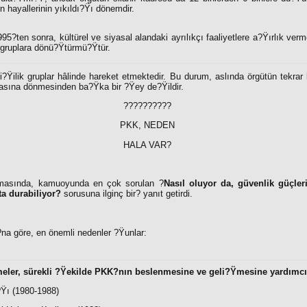
n hayallerinin yıkıldı?Ÿı dönemdir.
?ten sonra, kültürel ve siyasal alandaki ayrılıkçı faaliyetlere a?Ÿırlık verme 
k gruplara dönü?Ÿtürmü?Ÿtür.
ki?Ÿilik gruplar hâlinde hareket etmektedir. Bu durum, aslında örgütün tekr
asına dönmesinden ba?Ÿka bir ?Ÿey de?Ÿildir.
??????????
PKK, NEDEN
HALA VAR?
asında, kamuoyunda en çok sorulan ?
Nasıl oluyor da, güvenlik güçle
ta durabiliyor?
sorusuna ilginç bir
?
yanıt getirdi.
na göre, en önemli nedenler ?Ÿunlar:
eler, sürekli ?Ÿekilde PKK?nın beslenmesine ve geli?Ÿmesine yardımc
?Ÿı (1980-1988)