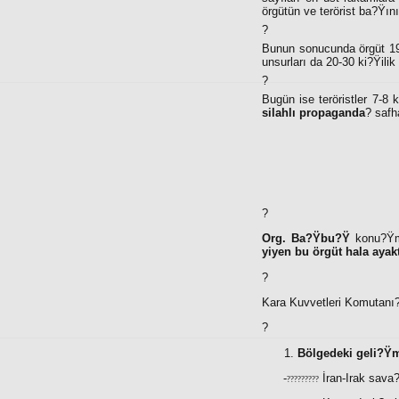
örgütün ve terörist ba?Ÿını
?
Bunun sonucunda örgüt 1995
unsurları da 20-30 ki?Ÿili
?
Bugün ise teröristler 7-8 
silahlı propaganda
? safh
?
Org. Ba?Ÿbu?Ÿ
konu?Ÿm
yiyen bu örgüt hala ayak
?
Kara Kuvvetleri Komutanı?
?
Bölgedeki geli?Ÿm
-
İran-Irak sava
?????????