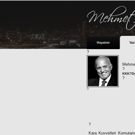
Hayatım
Yaz
?
Mehmet
?
KKK?DA
?
?
?
Kara Kuvvetleri Komutan