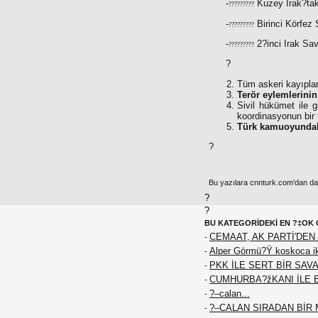
-
Kuzey Irak?tak
?????????
-
Birinci Körfez
?????????
-
2?inci Irak Sav
?????????
?
Tüm askeri kayıplar
Terör eylemlerinin
Sivil hükümet ile g
koordinasyonun bir 
Türk kamuoyundak
?
Bu yazılara cnnturk.com'dan da e
?
?
BU KATEGORİDEKİ EN ?‡OK 
CEMAAT, AK PARTİ'DEN 
-
Alper Görmü?Ÿ koskoca iki
-
PKK İLE SERT BİR SAVA
-
CUMHURBA?žKANI İLE 
-
?–calan...
-
?–CALAN SIRADAN BİR M
-