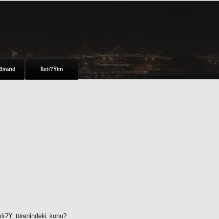
Birand
İleti?Ÿim
ılı?Ÿ törenindeki konu?