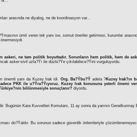
ık...
ları arasında ne diyalog, ne de koordinasyon var...
Ÿmasının ümit veren tek yanı ise, somut öneriler getirmesi, kurumlar arasınd
 önermesiydi.
 askeri, ne tam politik boyuttadır. Sorunların hem politik, hem de asker
ak asker-sivil uzla?Ÿı ile düzlü?Ÿe çıkılabilece?Ÿini vurguluyordu.
 önemli yanı da Kuzey Irak idi.
Org. Ba?Ÿbu?Ÿ
adeta ?
Kuzey Irak?ın b
e sadece PKK ile u?Ÿra?Ÿıyoruz. Kuzey Irak konusuna yeterli önemi v
 Türkiye?nin bölünmesiyle sonuçlanır?
diyordu.
dir. Bugünün Kara Kuvvetleri Komutanı, 11 ay sonra da yarının Genelkurmay 
akması do?Ÿaldır. Bu sorunun sadece güvenlik önlemleriyle çözümlenemeyece