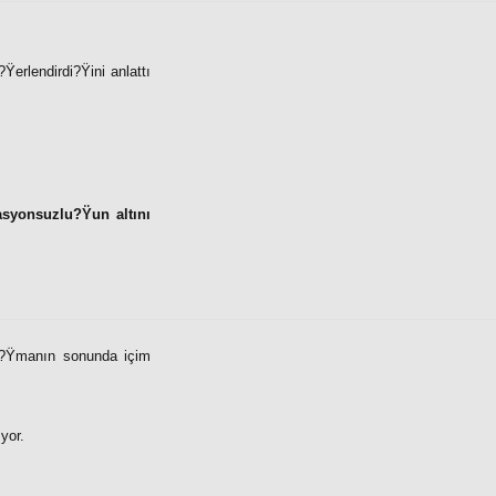
erlendirdi?Ÿini anlattı
asyonsuzlu?Ÿun altını
u?Ÿmanın sonunda içim
yor.