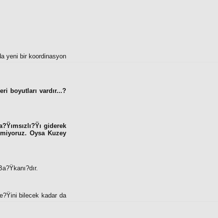
a yeni bir koordinasyon
i boyutları vardır...?
a?Ÿımsızlı?Ÿı giderek
ermiyoruz. Oysa Kuzey
Ba?Ÿkanı?dır.
?Ÿini bilecek kadar da