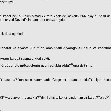
önemliydi.
e kadar pek alı?Ÿkın olmadı?Ÿımız ?Ÿekilde, askerin PKK olayını nasıl de?Ÿ
mhuriyeti Devleti?nin hatalarını ortaya koydu.
ilk defa açıkladı:
stihbarat ve siyaset kurumları arasındaki diyalogsuzlu?Ÿun ve koordin
vram karga?Ÿasına dikkat çekti.
r örgütleriyle mücadelenin uzun soluklu oldu?Ÿuna de?Ÿindi.
Ÿması ba?Ÿtan sona karamsardı. Gerçekler karamsar oldu?Ÿu için, kon
KK?ya yarıyor... Buna kar?Ÿılık Türkiye, kendi içinde tam bir karga?Ÿa ya?Ÿı