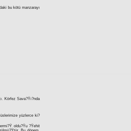
zdaki bu kötü manzarayı
tı. Körfez Sava?Ÿı?nda
 üslerimize yüzlerce ki?
 vermi?Ÿ oldu?Ÿu ?Ÿehit
ürülmü?Ÿtür. Bu dönem,