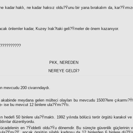
 ne kadar haklı, ne kadar haksız oldu?Ÿunu bir yana bırakalım da, kar?Ÿımı
nacak önlemler kadar, Kuzey Irak?taki geli?Ÿmeler de önem kazanıyor.
??????????
PKK, NEREDEN
NEREYE GELDİ?
nün mevcudu 200 civarındaydı.
 akabinde meydana gelen mülteci olayları bu mevcudu 1500?lere çıkarmı?Ÿ
nde- ise bu mevcut 12 binlere ula?Ÿmı?Ÿtı.
nın hedefi 50 binlere ula?Ÿmaktı. 1992 yılında bölücü terör örgütü karakol ve
dırılar düzenliyordu.
 mücadelenin en ?Ÿiddetli oldu?Ÿu dönemdir. Bu süreçte güvenlik güçlerinin
a ula?Ÿmı?Ÿ, ancak örgütün silahlı kadrosu da 12 binlerden 6 binlere dü?Ÿ