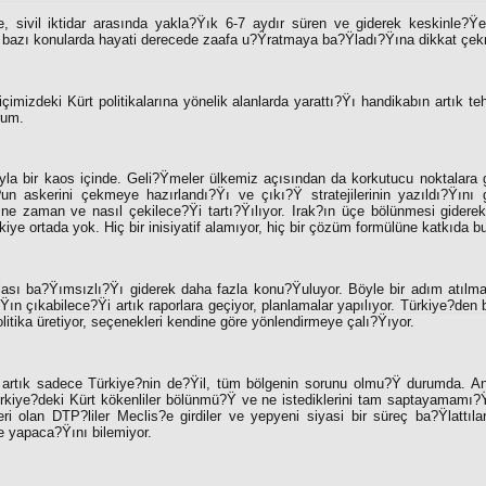
le, sivil iktidar arasında yakla?Ÿık 6-7 aydır süren ve giderek keskinle?
i bazı konularda hayati derecede zaafa u?Ÿratmaya ba?Ÿladı?Ÿına dikkat çek
çimizdeki Kürt politikalarına yönelik alanlarda yarattı?Ÿı handikabın artık teh
rum.
la bir kaos içinde. Geli?Ÿmeler ülkemiz açısından da korkutucu noktalara 
n askerini çekmeye hazırlandı?Ÿı ve çıkı?Ÿ stratejilerinin yazıldı?Ÿını gö
ne zaman ve nasıl çekilece?Ÿi tartı?Ÿılıyor. Irak?ın üçe bölünmesi gidere
iye ortada yok. Hiç bir inisiyatif alamıyor, hiç bir çözüm formülüne katkıda b
lası ba?Ÿımsızlı?Ÿı giderek daha fazla konu?Ÿuluyor. Böyle bir adım atıl
Ÿın çıkabilece?Ÿi artık raporlara geçiyor, planlamalar yapılıyor. Türkiye?den
litika üretiyor, seçenekleri kendine göre yönlendirmeye çalı?Ÿıyor.
 artık sadece Türkiye?nin de?Ÿil, tüm bölgenin sorunu olmu?Ÿ durumda. An
ürkiye?deki Kürt kökenliler bölünmü?Ÿ ve ne istediklerini tam saptayamamı?Ÿ
leri olan DTP?liler Meclis?e girdiler ve yepyeni siyasi bir süreç ba?Ÿlattıla
e yapaca?Ÿını bilemiyor.