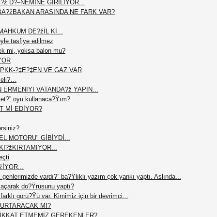
?ž D?–NEMİNE GİRİLİYOR...
BA?žBAKAN ARASINDA NE FARK VAR?
AHKUM DE?žİL Kİ...
le tasfiye edilmez
ek mi, yoksa balon mu?
YOR
PKK-?‡E?‡EN VE GAZ VAR
meli?…
N ERMENİYİ VATANDA?ž YAPIN...
et?” oyu kullanaca?Ÿım?
T Mİ EDİYOR?
ersiniz?
L MOTORU" GİBİYDİ...
I?žKIRTAMIYOR...
eçti
žİYOR...
 genlerimizde vardı?” ba?Ÿlıklı yazım çok yankı yaptı. Aslında...
açarak do?Ÿrusunu yaptı?
arklı görü?Ÿü var. Kimimiz için bir devrimci...
 KURTARACAK MI?
DİKKAT ETMEMİZ GEREKENLER?