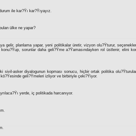
durum ile kar?Ÿı kar?Ÿıyayız.
bulan ülke ne yapar?
a gelir, planlama yapar, yeni politikalar üretir, vizyon olu?Ÿturur, seçenekler
e konu?Ÿup, sorunlar daha geli?Ÿme a?Ÿamasındayken rol üstlenir, elini ko
ki sivil-asker diyalogunun kopması sonucu, hiçbir ortak politika olu?Ÿturul
i kö?Ÿesinde geli?Ÿmeleri izliyor ve birbiriyle çeki?Ÿiyor.
yrılaca?Ÿı yerde, iç politikada harcanıyor.
im.
ım.