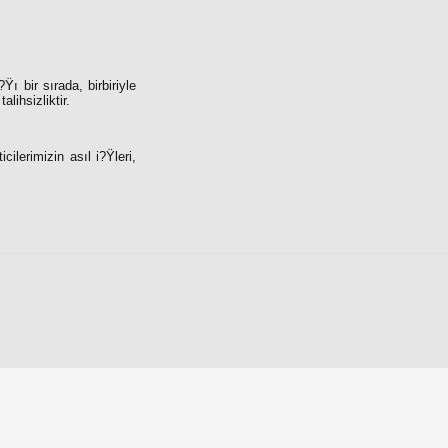
ı bir sırada, birbiriyle
ihsizliktir.
lerimizin asıl i?Ÿleri,