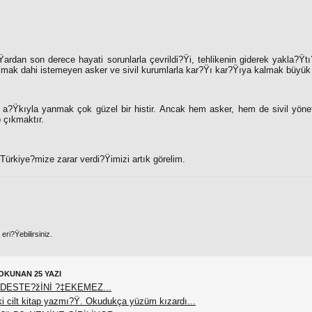
rdan son derece hayati sorunlarla çevrildi?Ÿi, tehlikenin giderek yakla?Ÿtı?Ÿ
k dahi istemeyen asker ve sivil kurumlarla kar?Ÿı kar?Ÿıya kalmak büyük tal
a?Ÿkıyla yanmak çok güzel bir histir. Ancak hem asker, hem de sivil yönetici
p çıkmaktır.
Türkiye?mize zarar verdi?Ÿimizi artık görelim.
ri?Ÿebilirsiniz.
OKUNAN 25 YAZI
DESTE?žİNİ ?‡EKEMEZ...
 cilt kitap yazmı?Ÿ. Okudukça yüzüm kızardı...