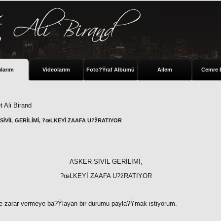
ılarım
Videolarım
Foto?Ÿraf Albümü
Ailem
Cemre 
 Ali Birand
SİVİL GERİLİMİ, ?œLKEYİ ZAAFA U?žRATIYOR
ASKER-SİVİL GERİLİMİ,
?œLKEYİ ZAAFA U?žRATIYOR
ye zarar vermeye ba?Ÿlayan bir durumu payla?Ÿmak istiyorum.