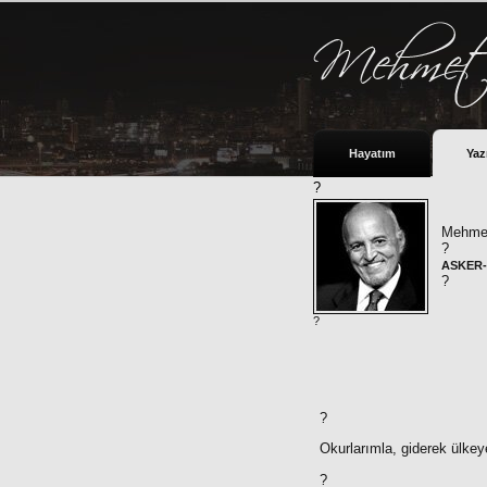
Hayatım
Yaz
?
Mehmet
?
ASKER-
?
?
?
Okurlarımla, giderek ülke
?