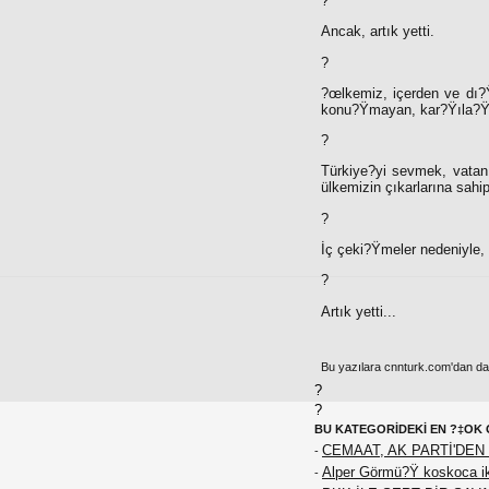
?
Ancak, artık yetti.
?
?œlkemiz, içerden ve dı?Ÿa
konu?Ÿmayan, kar?Ÿıla?Ÿma
?
Türkiye?yi sevmek, vatan 
ülkemizin çıkarlarına sahi
?
İç çeki?Ÿmeler nedeniyle, 
?
Artık yetti...
Bu yazılara cnnturk.com'dan da e
?
?
BU KATEGORİDEKİ EN ?‡OK 
CEMAAT, AK PARTİ'DEN 
-
Alper Görmü?Ÿ koskoca iki
-