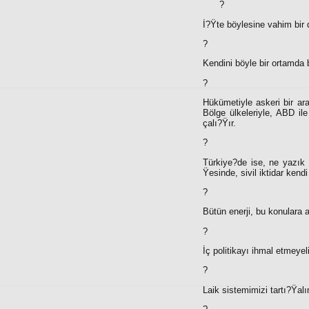
?
İ?Ÿte böylesine vahim bir 
?
Kendini böyle bir ortamda 
?
Hükümetiyle askeri bir aray
Bölge ülkeleriyle, ABD il
çalı?Ÿır.
?
Türkiye?de ise, ne yazık 
Ÿesinde, sivil iktidar kend
?
Bütün enerji, bu konulara a
?
İç politikayı ihmal etmeyel
?
Laik sistemimizi tartı?Ÿal