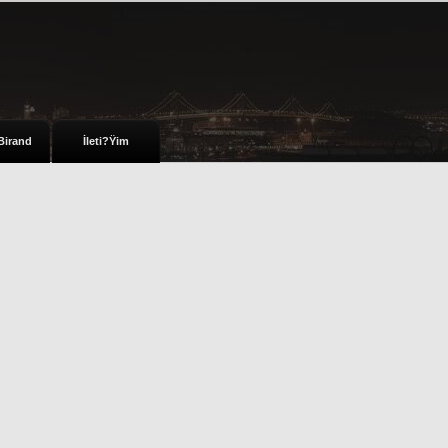
Birand
İleti?Ÿim