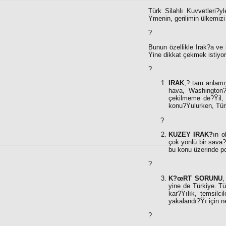
Türk Silahlı Kuvvetleri?y
Ÿmenin, gerilimin ülkemiz
?
Bunun özellikle Irak?a ve i
Ÿine dikkat çekmek istiyo
?
IRAK
,
?
tam anlamıy
hava, Washington?u
çekilmeme de?Ÿil, 
konu?Ÿulurken, Türk
?
KUZEY IRAK?
ın o
çok yönlü bir sava?
bu konu üzerinde po
?
K?œRT SORUNU
,
yine de Türkiye. T
kar?Ÿılık, temsilci
yakalandı?Ÿı için n
?