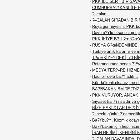
PKK İLE SERT BİR SAVA
-
CUMHURBA?žKANI İLE 
-
?–calan...
-
?–CALAN SIRADAN BİR M
-
Rüya görmeyelim. PKK böy
-
Davuto?Ÿlu efsanesi gerç
-
PKK İKİYE B?–L?œN?œ
-
RUSYA G?œNDEMİNDE, 
-
Türkiye artık kararını ver
-
T?œRKİYE?’DEKİ, 70 Bİ
-
Referandumda neden ?“Ev
-
MEDYA TER?–RE HİZME
-
Hadi bir defa ba?Ÿladık...
-
Kürt kökenli olsanız, ne d
-
BA?žBAKAN BM'DE "DİZE
-
PKK VURUYOR, ANCAK K
-
Siyaset kar?Ÿı saldırıya g
-
BİZE BAKI?žLAR DE?žİ?
-
?–nceki günkü ?“darbecilik
-
Ba?Ÿbu?Ÿ, Kozmik odayı 
-
Ba?Ÿbakan için hepimizin f
-
İRAN REJİMİ, KENDİNİ
-
?–CALAN DAVASINDA, 
-