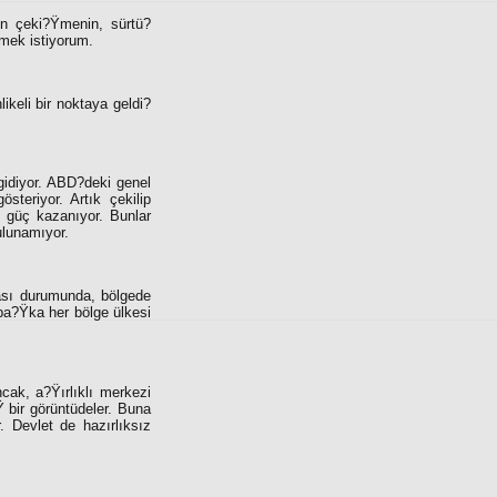
Ÿen çeki?Ÿmenin, sürtü?
mek istiyorum.
likeli bir noktaya geldi?
gidiyor. ABD?deki genel
steriyor. Artık çekilip
k güç kazanıyor. Bunlar
ulunamıyor.
ması durumunda, bölgede
 ba?Ÿka her bölge ülkesi
cak, a?Ÿırlıklı merkezi
 bir görüntüdeler. Buna
r. Devlet de hazırlıksız