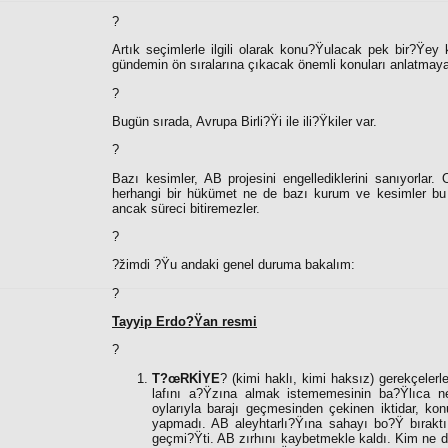
?
Artık seçimlerle ilgili olarak konu?Ÿulacak pek bir?Ÿey
gündemin ön sıralarına çıkacak önemli konuları anlatmay
?
Bugün sırada, Avrupa Birli?Ÿi ile ili?Ÿkiler var.
?
Bazı kesimler, AB projesini engellediklerini sanıyorlar.
herhangi bir hükümet ne de bazı kurum ve kesimler bu ili
ancak süreci bitiremezler.
?
?žimdi ?Ÿu andaki genel duruma bakalım:
?
Tayyip Erdo?Ÿan resmi
?
T?œRKİYE
?
(kimi haklı, kimi haksız) gerekçelerl
lafını a?Ÿzına almak istememesinin ba?Ÿlıca 
oylarıyla barajı geçmesinden çekinen iktidar, k
yapmadı. AB aleyhtarlı?Ÿına sahayı bo?Ÿ bırakt
geçmi?Ÿti. AB zırhını kaybetmekle kaldı. Kim ne de