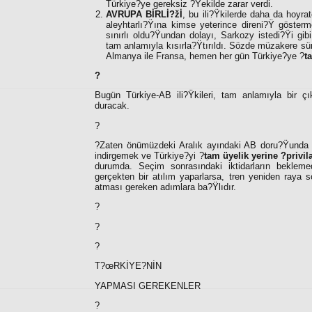
Türkiye?ye gereksiz ?Ÿekilde zarar verdi.
AVRUPA BİRLİ?žİ
, bu ili?Ÿkilerde daha da hoyr
aleyhtarlı?Ÿına kimse yeterince direni?Ÿ göste
sınırlı oldu?Ÿundan dolayı, Sarkozy istedi?Ÿi gi
tam anlamıyla kısırla?Ÿtırıldı. Sözde müzakere sü
Almanya ile Fransa, hemen her gün Türkiye?ye ?
t
?
Bugün Türkiye-AB ili?Ÿkileri, tam anlamıyla bir 
duracak.
?
?
Zaten önümüzdeki Aralık ayındaki AB doru?Ÿunda F
indirgemek ve Türkiye?yi ?
tam üyelik yerine ?privil
durumda. Seçim sonrasındaki iktidarların beklemed
gerçekten bir atılım yaparlarsa, tren yeniden raya
atması gereken adımlara ba?Ÿlıdır.
?
?
?
T?œRKİYE?NİN
YAPMASI GEREKENLER
?