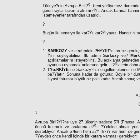
Türkiye?nin Avrupa Birli?Ÿi treni yürüyemez durumda.
gören raylar bakıma alınmı?Ÿtı. Ancak tamirat tahm
istemeyenler tarafından uzatıldı.
?
Bugün iki senaryo ile kar?Ÿı kar?Ÿıyayız. Hangisini 
?
SARKOZY
ve etrafındaki ?HAYIR?cıları bir gerekçe 
Ÿini söyleyebiliriz. İlk adımı
Sarkozy
ve
?
Merk
açıklamalarını isteyebiliriz. Bu açıklama gelmeden
oyununu oynamak anlamına gelir. İli?Ÿkilerin daha
T?œRKİYE
ne Sarkozy?nin engellemelerine, ne 
ba?Ÿlatır. Sonuna kadar da götürür. Böyle bir 
siyasi faturası büyük bir politikadır. Ancak sonuç ve
A
?
Avrupa Birli?Ÿi?ne üye 27 ülkenin sadece 5?i (Fransa, Al
önünü kesmek ve aralarına e?Ÿit ?Ÿekilde almak yerin
destekliyor. Ancak 5?lerin hem a?Ÿırlı?Ÿı var hem de ger
?Ÿeyden önce kendi içinde bir karara varması gerekiyor: