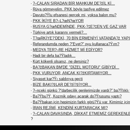
?–CALAN SIRADAN BİR MAHKUM DE?žİL Kİ...
-
Rüya görmeyelim. PKK böyle tasfiye edilmez
-
Davuto?Ÿlu efsanesi gerçek mi, yoksa balon mu?
-
PKK İKİYE B?–L?œN?œYOR
-
RUSYA G?œNDEMİNDE, PKK-?‡E?‡EN VE GAZ VAR
-
Türkiye artık kararını vermeli?…
-
T?œRKİYE?’DEKİ, 70 BİN ERMENİYİ VATANDA?ž YAPIN
-
Referandumda neden ?“Evet?” oyu kullanaca?Ÿım?
-
MEDYA TER?–RE HİZMET Mİ EDİYOR?
-
Hadi bir defa ba?Ÿladık...
-
Kürt kökenli olsanız, ne dersiniz?
-
BA?žBAKAN BM'DE "DİZEL MOTORU" GİBİYDİ...
-
PKK VURUYOR, ANCAK KI?žKIRTAMIYOR...
-
Siyaset kar?Ÿı saldırıya geçti
-
BİZE BAKI?žLAR DE?žİ?žİYOR...
-
?–nceki günkü ?“darbecilik genlerimizde vardı?” ba?Ÿlıklı
-
Ba?Ÿbu?Ÿ, Kozmik odayı açarak do?Ÿrusunu yaptı?
-
Ba?Ÿbakan için hepimizin farklı görü?Ÿü var. Kimimiz için 
-
İRAN REJİMİ, KENDİNİ KURTARACAK MI?
-
?–CALAN DAVASINDA, DİKKAT ETMEMİZ GEREKENL
-
?