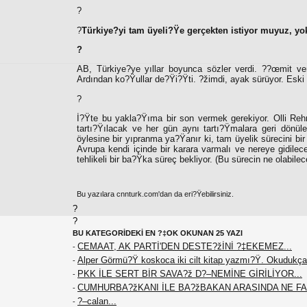
?
?
Türkiye?yi tam üyeli?Ÿe gerçekten istiyor muyuz, 
?
AB, Türkiye?ye yıllar boyunca sözler verdi.
?
?œmit ver
Ardından ko?Ÿullar de?Ÿi?Ÿti. ?žimdi, ayak sürüyor. Eski 
?
İ?Ÿte bu yakla?Ÿıma bir son vermek gerekiyor. Olli Reh
tartı?Ÿılacak ve her gün aynı tartı?Ÿmalara geri dönül
öylesine bir yıpranma ya?Ÿanır ki, tam üyelik sürecini bir 
Avrupa kendi içinde bir karara varmalı ve nereye gidilec
tehlikeli bir ba?Ÿka süreç bekliyor. (Bu sürecin ne olabil
Bu yazılara cnnturk.com'dan da eri?Ÿebilirsiniz.
?
?
BU KATEGORİDEKİ EN ?‡OK OKUNAN 25 YAZI
CEMAAT, AK PARTİ'DEN DESTE?žİNİ ?‡EKEMEZ...
-
Alper Görmü?Ÿ koskoca iki cilt kitap yazmı?Ÿ. Okudukça
-
PKK İLE SERT BİR SAVA?ž D?–NEMİNE GİRİLİYOR...
-
CUMHURBA?žKANI İLE BA?žBAKAN ARASINDA NE F
-
?–calan...
-