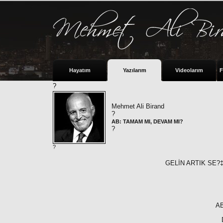
Hayatım
Yazılarım
Videolarım
F
?
Mehmet Ali Birand
?
AB: TAMAM MI, DEVAM MI?
?
?
GELİN ARTIK SE?
AB