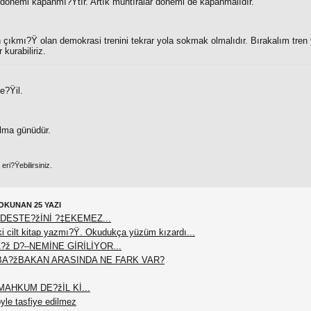
be dönemi kapanmı?Ÿtır. Artık muhtıralar dönemi de kapanmalıdır.
 çıkmı?Ÿ olan demokrasi trenini tekrar yola sokmak olmalıdır. Bırakalım tren
 kurabiliriz.
e?Ÿil.
lma günüdür.
ri?Ÿebilirsiniz.
OKUNAN 25 YAZI
DESTE?žİNİ ?‡EKEMEZ...
 cilt kitap yazmı?Ÿ. Okudukça yüzüm kızardı...
?ž D?–NEMİNE GİRİLİYOR...
BA?žBAKAN ARASINDA NE FARK VAR?
AHKUM DE?žİL Kİ...
le tasfiye edilmez