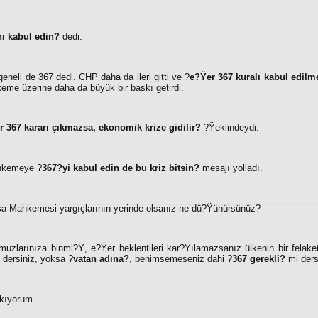
nı kabul edin?
dedi.
eneli de 367 dedi. CHP daha da ileri gitti ve ?
e?Ÿer 367 kuralı kabul edilm
eme üzerine daha da büyük bir baskı getirdi.
r 367 kararı çıkmazsa, ekonomik krize gidilir?
?Ÿeklindeydi.
ahkemeye ?
367?yi kabul edin de bu kriz bitsin?
mesajı yolladı.
sa Mahkemesi yargıçlarının yerinde olsanız ne dü?Ÿünürsünüz?
uzlarınıza binmi?Ÿ, e?Ÿer beklentileri kar?Ÿılamazsanız ülkenin bir felaket
dersiniz, yoksa ?
vatan adına?
, benimsemeseniz dahi ?
367 gerekli?
mi ders
akıyorum.