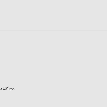
na ta?Ÿıyor.