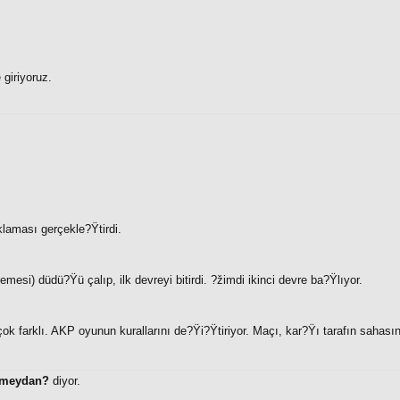
giriyoruz.
laması gerçekle?Ÿtirdi.
i) düdü?Ÿü çalıp, ilk devreyi bitirdi. ?žimdi ikinci devre ba?Ÿlıyor.
çok farklı. AKP oyunun kurallarını de?Ÿi?Ÿtiriyor. Maçı, kar?Ÿı tarafın sahası
 meydan?
diyor.