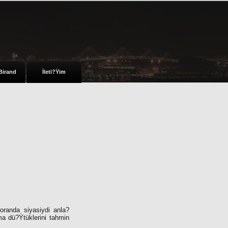
Birand
İleti?Ÿim
randa siyasiydi anla?
ma dü?Ÿtüklerini tahmin