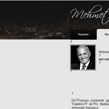
Hayatım
Yaz
?
Mehmet
?
MA?‡IN 
?
?
?
Do?Ÿrusunu söylemek ger
Ÿılabilmi?Ÿ de?Ÿil. Mahke
etmemek imkansız.