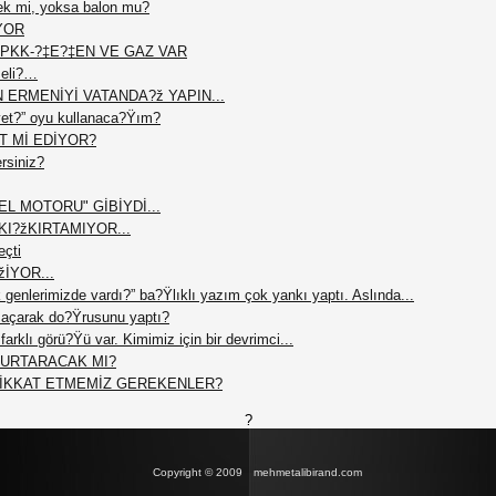
ek mi, yoksa balon mu?
YOR
PKK-?‡E?‡EN VE GAZ VAR
meli?…
N ERMENİYİ VATANDA?ž YAPIN...
et?” oyu kullanaca?Ÿım?
T Mİ EDİYOR?
ersiniz?
L MOTORU" GİBİYDİ...
I?žKIRTAMIYOR...
eçti
žİYOR...
 genlerimizde vardı?” ba?Ÿlıklı yazım çok yankı yaptı. Aslında...
açarak do?Ÿrusunu yaptı?
arklı görü?Ÿü var. Kimimiz için bir devrimci...
 KURTARACAK MI?
DİKKAT ETMEMİZ GEREKENLER?
?
Copyright © 2009
mehmetalibirand.com