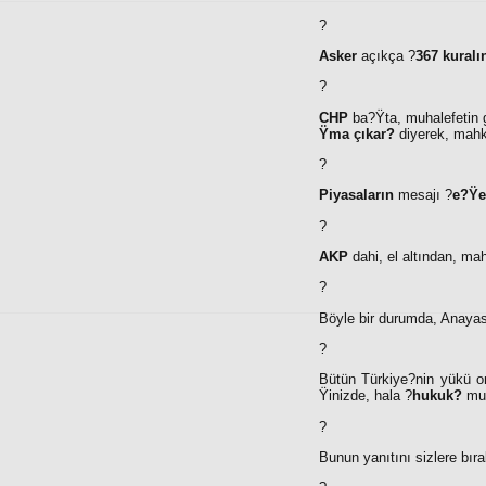
?
Asker
açıkça ?
367 kuralı
?
CHP
ba?Ÿta, muhalefetin g
Ÿma çıkar?
diyerek, mahk
?
Piyasaların
mesajı ?
e?Ÿe
?
AKP
dahi, el altından, m
?
Böyle bir durumda, Anaya
?
Bütün Türkiye?nin yükü om
Ÿinizde, hala ?
hukuk?
mu 
?
Bunun yanıtını sizlere bır