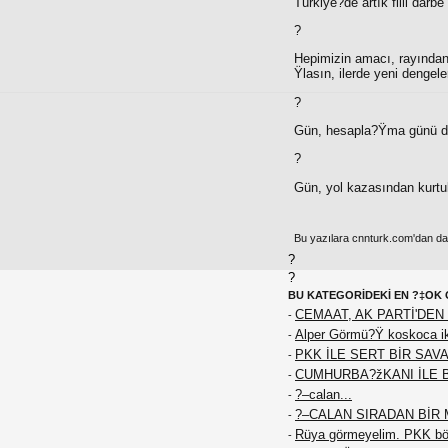
Türkiye?de artık fiili dar
?
Hepimizin amacı, rayından
Ÿlasın, ilerde yeni dengeler
?
Gün, hesapla?Ÿma günü d
?
Gün, yol kazasından kurtu
Bu yazılara cnnturk.com'dan da e
?
?
BU KATEGORİDEKİ EN ?‡OK 
CEMAAT, AK PARTİ'DEN 
-
Alper Görmü?Ÿ koskoca iki
-
PKK İLE SERT BİR SAVA
-
CUMHURBA?žKANI İLE 
-
?–calan...
-
?–CALAN SIRADAN BİR M
-
Rüya görmeyelim. PKK böy
-