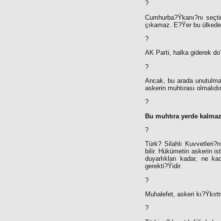
?
Cumhurba?Ÿkanı?nı seçti
çıkamaz. E?Ÿer bu ülkede 
?
AK Parti, halka giderek d
?
Ancak, bu arada unutulma
askerin muhtırası olmalıdır
?
Bu muhtıra yerde kalma
?
Türk
?
Silahlı Kuvvetleri?
bilir. Hükümetin askerin i
duyarlıkları kadar, ne k
gerekti?Ÿidir.
?
Muhalefet, askeri kı?Ÿkır
?