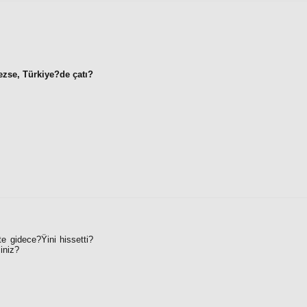
ezse, Türkiye?de çatı?
e gidece?Ÿini hissetti?
iniz?