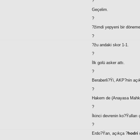
?
Geçelim.
?
?žimdi yepyeni bir döneme 
?
?žu andaki skor 1-1.
?
İlk golü asker attı.
?
Beraberli?Ÿi, AKP?nin açık
?
Hakem de (Anayasa Mahkemes
?
İkinci devrenin ko?Ÿulları 
?
Erdo?Ÿan, açıkça ?
hodri