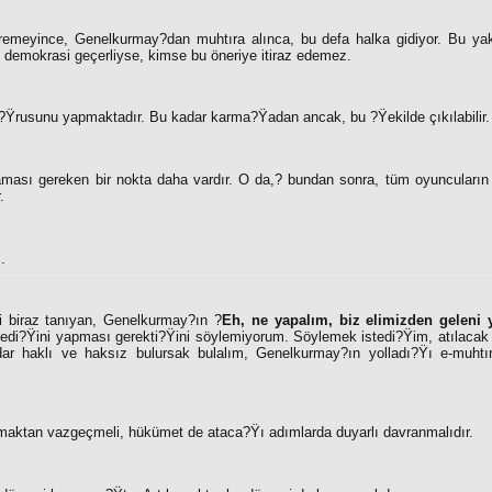
remeyince, Genelkurmay?dan muhtıra alınca, bu defa halka gidiyor. Bu y
demokrasi geçerliyse, kimse bu öneriye itiraz edemez.
o?Ÿrusunu yapmaktadır. Bu kadar karma?Ÿadan ancak, bu ?Ÿekilde çıkılabilir.
ması gereken bir nokta daha vardır. O da,
?
bundan sonra, tüm oyuncuların 
.
z
.
ni biraz tanıyan, Genelkurmay?ın ?
Eh, ne yapalım, biz elimizden geleni 
stedi?Ÿini yapması gerekti?Ÿini söylemiyorum. Söylemek istedi?Ÿim, atılacak
adar haklı ve haksız bulursak bulalım, Genelkurmay?ın yolladı?Ÿı e-muhtı
tmaktan vazgeçmeli, hükümet de ataca?Ÿı adımlarda duyarlı davranmalıdır.