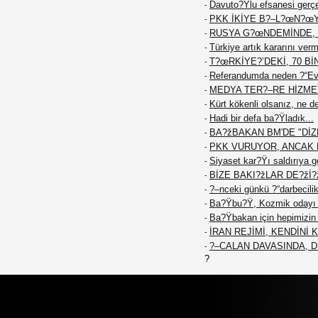
Davuto?Ÿlu efsanesi gerç
-
PKK İKİYE B?–L?œN?œ
-
RUSYA G?œNDEMİNDE, 
-
Türkiye artık kararını ver
-
T?œRKİYE?’DEKİ, 70 Bİ
-
Referandumda neden ?“Ev
-
MEDYA TER?–RE HİZME
-
Kürt kökenli olsanız, ne d
-
Hadi bir defa ba?Ÿladık...
-
BA?žBAKAN BM'DE "DİZE
-
PKK VURUYOR, ANCAK K
-
Siyaset kar?Ÿı saldırıya g
-
BİZE BAKI?žLAR DE?žİ?
-
?–nceki günkü ?“darbecilik
-
Ba?Ÿbu?Ÿ, Kozmik odayı 
-
Ba?Ÿbakan için hepimizin f
-
İRAN REJİMİ, KENDİNİ
-
?–CALAN DAVASINDA, 
-
?