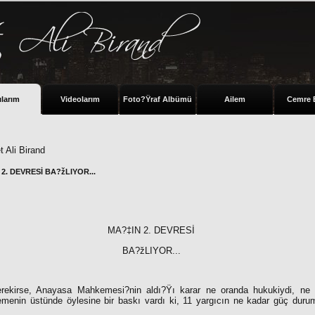
ılarım
Videolarım
Foto?Ÿraf Albümü
Ailem
Cemre 
 Ali Birand
2. DEVRESİ BA?žLIYOR...
MA?‡IN 2. DEVRESİ
BA?žLIYOR...
ekirse, Anayasa Mahkemesi?nin aldı?Ÿı karar ne oranda hukukiydi, ne o
menin üstünde öylesine bir baskı vardı ki, 11 yargıcın ne kadar güç duru