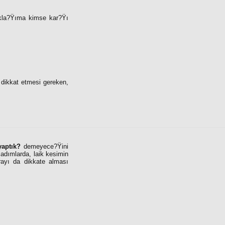
akla?Ÿıma kimse kar?Ÿı
dikkat etmesi gereken,
yaptık?
demeyece?Ÿini
 adımlarda, laik kesimin
rayı da dikkate alması