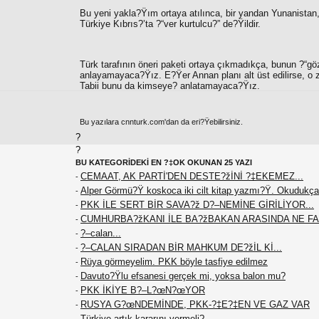
Bu yeni yakla?Ÿım ortaya atılınca, bir yandan Yunanistan
Türkiye Kıbrıs?’ta ?“ver kurtulcu?” de?Ÿildir.
Türk tarafının öneri paketi ortaya çıkmadıkça, bunun ?“
gö
anlayamayaca?Ÿız. E?Ÿer Annan planı alt üst edilirse, o 
Tabii bunu da kimseye? anlatamayaca?Ÿız.
Bu yazılara cnnturk.com'dan da eri?Ÿebilirsiniz.
?
?
BU KATEGORİDEKİ EN ?‡OK OKUNAN 25 YAZI
CEMAAT, AK PARTİ'DEN DESTE?žİNİ ?‡EKEMEZ...
-
Alper Görmü?Ÿ koskoca iki cilt kitap yazmı?Ÿ. Okudukça
-
PKK İLE SERT BİR SAVA?ž D?–NEMİNE GİRİLİYOR...
-
CUMHURBA?žKANI İLE BA?žBAKAN ARASINDA NE F
-
?–calan...
-
?–CALAN SIRADAN BİR MAHKUM DE?žİL Kİ...
-
Rüya görmeyelim. PKK böyle tasfiye edilmez
-
Davuto?Ÿlu efsanesi gerçek mi, yoksa balon mu?
-
PKK İKİYE B?–L?œN?œYOR
-
RUSYA G?œNDEMİNDE, PKK-?‡E?‡EN VE GAZ VAR
-
Türkiye artık kararını vermeli?…