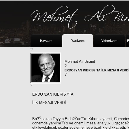
Hayatım
Yazılarım
Videolarım
F
?
Mehmet Ali Birand
?
ERDO?žAN KIBRIS?’TA İLK MESAJI VERDİ.
?
?
ERDO?žAN KIBRIS?’TA
İLK MESAJI VERDİ...
Ba?Ÿbakan
Tayyip Erdo?Ÿan
?’ın Kıbrıs ziyareti, Cumarte
dönemde yapılmı?Ÿtı ve önemli mesajlarla yüklü geçece?
etkileyebilecek sözler söylememeye özellikle dikkat etti.