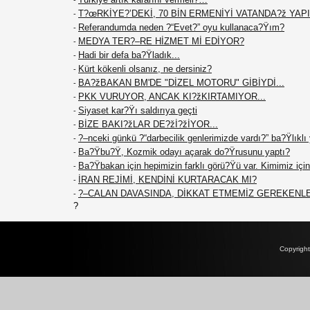
-
T?œRKİYE?’DEKİ, 70 BİN ERMENİYİ VATANDA?ž YAPIN
-
Referandumda neden ?“Evet?” oyu kullanaca?Ÿım?
-
MEDYA TER?–RE HİZMET Mİ EDİYOR?
-
Hadi bir defa ba?Ÿladık...
-
Kürt kökenli olsanız, ne dersiniz?
-
BA?žBAKAN BM'DE "DİZEL MOTORU" GİBİYDİ...
-
PKK VURUYOR, ANCAK KI?žKIRTAMIYOR...
-
Siyaset kar?Ÿı saldırıya geçti
-
BİZE BAKI?žLAR DE?žİ?žİYOR...
-
?–nceki günkü ?“darbecilik genlerimizde vardı?” ba?Ÿlıklı
-
Ba?Ÿbu?Ÿ, Kozmik odayı açarak do?Ÿrusunu yaptı?
-
Ba?Ÿbakan için hepimizin farklı görü?Ÿü var. Kimimiz için 
-
İRAN REJİMİ, KENDİNİ KURTARACAK MI?
-
?–CALAN DAVASINDA, DİKKAT ETMEMİZ GEREKENL
-
?
Copyrigh