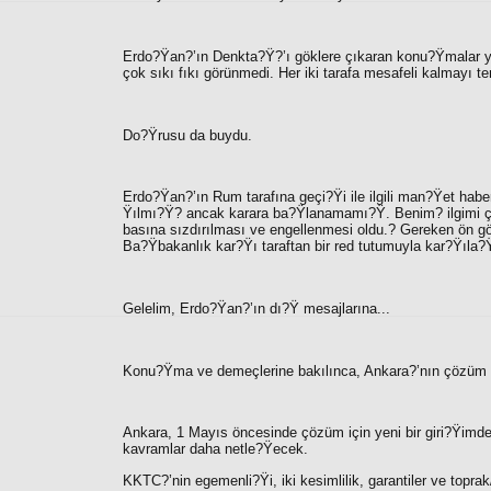
Erdo?Ÿan?’ın Denkta?Ÿ?’ı göklere çıkaran konu?Ÿmalar yap
çok sıkı fıkı görünmedi. Her iki tarafa mesafeli kalmayı ter
Do?Ÿrusu da buydu.
Erdo?Ÿan?’ın Rum tarafına geçi?Ÿi ile ilgili man?Ÿet haber
Ÿılmı?Ÿ? ancak karara ba?Ÿlanamamı?Ÿ. Benim? ilgimi çek
basına sızdırılması ve engellenmesi oldu.? Gereken ön gö
Ba?Ÿbakanlık kar?Ÿı taraftan bir red tutumuyla kar?Ÿıla
Gelelim, Erdo?Ÿan?’ın dı?Ÿ mesajlarına...
Konu?Ÿma ve demeçlerine bakılınca, Ankara?’nın çözüm ter
Ankara, 1 Mayıs öncesinde çözüm için yeni bir giri?Ÿimde
kavramlar daha netle?Ÿecek.
KKTC?’nin egemenli?Ÿi, iki kesimlilik, garantiler ve topr