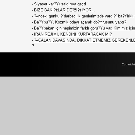
Siyaset kar?Ÿı saldırıya geçti
-
BİZE BAKI?žLAR DE?žİ?žİYOR...
-
?–nceki günkü ?“darbecilik genlerimizde vardı?” ba?Ÿlıklı
-
Ba?Ÿbu?Ÿ, Kozmik odayı açarak do?Ÿrusunu yaptı?
-
Ba?Ÿbakan için hepimizin farklı görü?Ÿü var. Kimimiz için 
-
İRAN REJİMİ, KENDİNİ KURTARACAK MI?
-
?–CALAN DAVASINDA, DİKKAT ETMEMİZ GEREKENL
-
?
Copyrigh