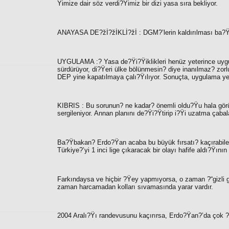
Ÿimize dair söz verdi?Ÿimiz bir dizi yasa sıra bekliyor.
ANAYASA DE?žİ?žİKLİ?žİ
: DGM?’lerin kaldırılması ba?Ÿ
UYGULAMA :? Yasa de?Ÿi?Ÿiklikleri henüz yeterince uygul
sürdürüyor, di?Ÿeri ülke bölünmesin? diye inanılmaz? zorlu
DEP yine kapatılmaya çalı?Ÿılıyor. Sonuçta, uygulama yete
KIBRIS
: Bu sorunun? ne kadar? önemli oldu?Ÿu hala görü
sergileniyor. Annan planını de?Ÿi?Ÿtirip i?Ÿi uzatma çabala
Ba?Ÿbakan? Erdo?Ÿan acaba bu büyük fırsatı? kaçırabile
Türkiye?’yi 1 inci lige çıkaracak bir olayı hafife aldı?Ÿını
Farkındaysa ve hiçbir ?Ÿey yapmıyorsa, o zaman ?“
gizli
zaman harcamadan kolları sıvamasında yarar vardır.
2004 Aralı?Ÿı randevusunu kaçırırsa, Erdo?Ÿan?’da çok 