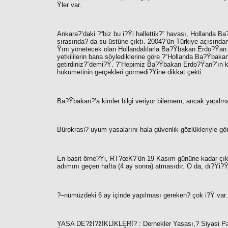
Ÿler var.
Ankara?’daki ?“
biz bu i?Ÿi hallettik?”
havası, Hollanda Ba?
sırasında? da su üstüne çıktı. 2004?’ün Türkiye açısında
Ÿını yönetecek olan Hollandalılarla Ba?Ÿbakan Erdo?Ÿan
yetkililerin bana söylediklerine göre ?“
Hollanda Ba?Ÿbakanı
getirdiniz?”
demi?Ÿ. ?“
Hepimiz Ba?Ÿbakan Erdo?Ÿan?’ın ko
hükümetinin gerçekleri görmedi?Ÿine dikkat çekti.
Ba?Ÿbakan?’a kimler bilgi veriyor bilemem, ancak yapılması
Bürokrasi? uyum yasalarını hala güvenlik gözlükleriyle gö
En basit örne?Ÿi, RT?œK?’ün 19 Kasım gününe kadar çıka
adımını geçen hafta (4 ay sonra) atmasıdır. O da, dı?Ÿi?Ÿl
?–nümüzdeki 6 ay içinde yapılması gereken? çok i?Ÿ var.
YASA DE?žİ?žİKLİKLERİ?
:
Dernekler Yasası,? Siyasi P