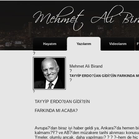
Hayatım
Yazılarım
Videolarım
F
?
Mehmet Ali Birand
?
TAYYİP ERDO?žAN GİDİ?žİN FARKINDA 
?
?
TAYYİP ERDO?žAN GİDİ?žİN
FARKINDA MI ACABA?
Avrupa?’dan biraz iyi haber geldi ya, Ankara?’da hemen 
kalmamı?Ÿ? ve AB?’den müzakere tarihi alınması konusu hal
Ÿmeler, olumlu ancak, daha yapılması? ? ? ?–hem de hi