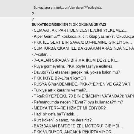
Bu yazılara cnnturk.com'dan da eri?Ÿebilirsiniz.
?
?
BU KATEGORİDEKİ EN ?‡OK OKUNAN 25 YAZI
CEMAAT, AK PARTİ'DEN DESTE?žİNİ ?‡EKEMEZ...
-
Alper Görmü?Ÿ koskoca iki cilt kitap yazmı?Ÿ. Okudukça
-
PKK İLE SERT BİR SAVA?ž D?–NEMİNE GİRİLİYOR...
-
CUMHURBA?žKANI İLE BA?žBAKAN ARASINDA NE F
-
?–calan...
-
?–CALAN SIRADAN BİR MAHKUM DE?žİL Kİ...
-
Rüya görmeyelim. PKK böyle tasfiye edilmez
-
Davuto?Ÿlu efsanesi gerçek mi, yoksa balon mu?
-
PKK İKİYE B?–L?œN?œYOR
-
RUSYA G?œNDEMİNDE, PKK-?‡E?‡EN VE GAZ VAR
-
Türkiye artık kararını vermeli?…
-
T?œRKİYE?’DEKİ, 70 BİN ERMENİYİ VATANDA?ž YAPIN
-
Referandumda neden ?“Evet?” oyu kullanaca?Ÿım?
-
MEDYA TER?–RE HİZMET Mİ EDİYOR?
-
Hadi bir defa ba?Ÿladık...
-
Kürt kökenli olsanız, ne dersiniz?
-
BA?žBAKAN BM'DE "DİZEL MOTORU" GİBİYDİ...
-
PKK VURUYOR, ANCAK KI?žKIRTAMIYOR...
-