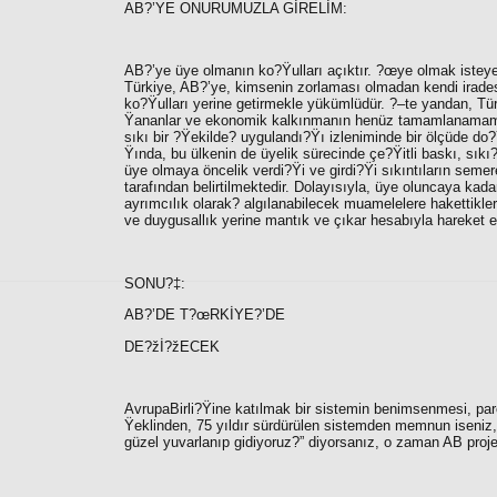
AB?’YE ONURUMUZLA GİRELİM:
AB?’ye üye olmanın ko?Ÿulları açıktır. ?œye olmak isteyen
Türkiye, AB?’ye, kimsenin zorlaması olmadan kendi iradesi
ko?Ÿulları yerine getirmekle yükümlüdür. ?–te yandan, Türki
Ÿananlar ve ekonomik kalkınmanın henüz tamamlanamamı?Ÿ
sıkı bir ?Ÿekilde? uygulandı?Ÿı izleniminde bir ölçüde do?Ÿ
Ÿında, bu ülkenin de üyelik sürecinde çe?Ÿitli baskı, sıkı
üye olmaya öncelik verdi?Ÿi ve girdi?Ÿi sıkıntıların semere
tarafından belirtilmektedir. Dolayısıyla, üye oluncaya kad
ayrımcılık olarak? algılanabilecek muamelelere hakettikl
ve duygusallık yerine mantık ve çıkar hesabıyla hareket 
SONU?‡:
AB?’DE T?œRKİYE?’DE
DE?žİ?žECEK
AvrupaBirli?Ÿine katılmak bir sistemin benimsenmesi, pa
Ÿeklinden, 75 yıldır sürdürülen sistemden memnun iseniz,
güzel yuvarlanıp gidiyoruz
?” diyorsanız, o zaman AB proje