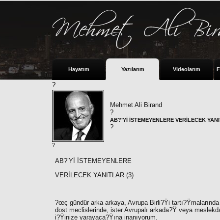
Hayatım
Yazılarım
Videolarım
F
?
Mehmet Ali Birand
?
AB?’Yİ İSTEMEYENLERE VERİLECEK YANI
?
?
AB?’Yİ İSTEMEYENLERE
VERİLECEK YANITLAR (3)
?œç gündür arka arkaya, Avrupa Birli?Ÿi tartı?Ÿmalarında k
dost meclislerinde, ister Avrupalı arkada?Ÿ veya meslekd
i?Ÿinize yarayaca?Ÿına inanıyorum.