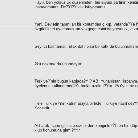
Hayır, ben yolsuzluk düzeninden, her siyasi partinin kend
inanıyorsanız. De?Ÿi?Ÿiklik istiyorsanız.
Yani, Devletin tapınılan bir konumdan çıkıp, vatanda?Ÿa 
özgürlükleri ayarlamaktan vazgeçmesini istiyorsanız, o z
Seyirci kalmamalı, ufak dahi olsa bir katkıda bulunmalısın
?žu noktayı da unutmayın:
Türkiye?’nin bugün katılaca?Ÿı? AB, Yunanistan, İspanya, 
üyelerine kullandıraca?Ÿı fonlar azalmı?Ÿtır. 25 üyeli bir d
Hele Türkiye?’nin katılmasıyla birlikte, Türkiye nasıl d
Ÿecektir.
AB artık, içine girilince sizi birden zenginle?Ÿtiren bir klü
klüp konumuna girmi?Ÿtir.