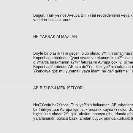
Bugün, Türkiye?’de Avrupa Birli?Ÿini reddedenlerin veya k
yanıtları bulacaksınız:
NE YAPSAK ALMAZLAR:
Böyle bir olasılı?Ÿın geçerli olup olmadı?Ÿının sınanması
Kopenhag kriterlerine (yani siyasi ve ekonomik ko?Ÿullara
dı?Ÿarda bırakmanın a?Ÿır faturasını Avrupa çok iyi bilm
Kopenhag? kriterleri AB için de?Ÿil, Türkiye?’nin çıkarları
Ÿkenceye göz mü yummalı veya idamı mı geri getirmeli, İ
AB BiZİ B?–LMEK İSTİYOR:
Her?Ÿeyin ba?Ÿında, Türkiye?’nin bölünmesi AB çıkarların
bir Türkiye tüm Avrupa için istikrarsızlık kayna?Ÿı olur.
hiçbir ülke olmadı?Ÿı gibi, aksine İspanya gibi, İrlanda gib
yararlanarak, bölücü baskılarndan büyük oranda kurtulabil