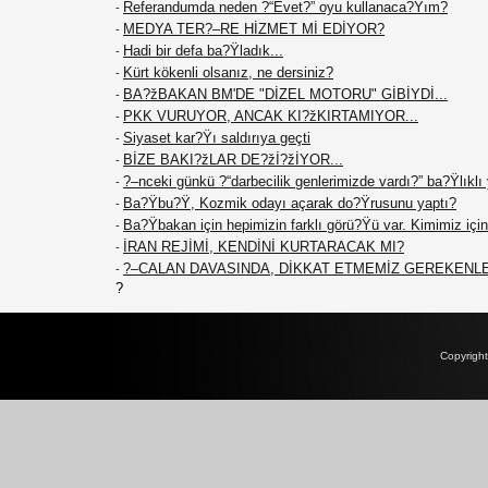
Referandumda neden ?“Evet?” oyu kullanaca?Ÿım?
-
MEDYA TER?–RE HİZMET Mİ EDİYOR?
-
Hadi bir defa ba?Ÿladık...
-
Kürt kökenli olsanız, ne dersiniz?
-
BA?žBAKAN BM'DE "DİZEL MOTORU" GİBİYDİ...
-
PKK VURUYOR, ANCAK KI?žKIRTAMIYOR...
-
Siyaset kar?Ÿı saldırıya geçti
-
BİZE BAKI?žLAR DE?žİ?žİYOR...
-
?–nceki günkü ?“darbecilik genlerimizde vardı?” ba?Ÿlıklı
-
Ba?Ÿbu?Ÿ, Kozmik odayı açarak do?Ÿrusunu yaptı?
-
Ba?Ÿbakan için hepimizin farklı görü?Ÿü var. Kimimiz için 
-
İRAN REJİMİ, KENDİNİ KURTARACAK MI?
-
?–CALAN DAVASINDA, DİKKAT ETMEMİZ GEREKENL
-
?
Copyrigh