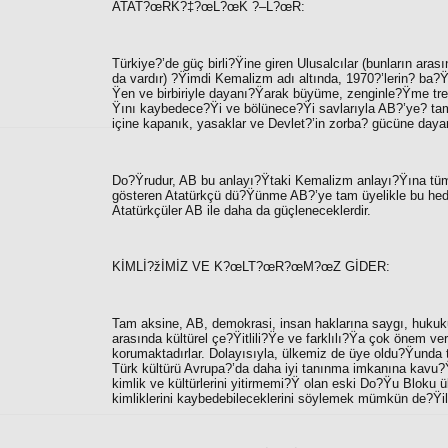
ATAT?œRK?‡?œL?œK ?–L?œR:
Türkiye?’de güç birli?Ÿine giren Ulusalcılar (bunların ara
da vardır) ?Ÿimdi Kemalizm adı altında, 1970?’lerin? ba?Ÿ
Ÿen ve birbiriyle dayanı?Ÿarak büyüme, zenginle?Ÿme tr
Ÿını kaybedece?Ÿi ve bölünece?Ÿi savlarıyla AB?’ye? tam 
içine kapanık, yasaklar ve Devlet?’in zorba? gücüne daya
Do?Ÿrudur, AB bu anlayı?Ÿtaki Kemalizm anlayı?Ÿına tümüyl
gösteren Atatürkçü dü?Ÿünme AB?’ye tam üyelikle bu hede
Atatürkçüler AB ile daha da güçleneceklerdir.
KİMLİ?žİMİZ VE K?œLT?œR?œM?œZ GİDER:
Tam aksine, AB, demokrasi, insan haklarına saygı, hukukun
arasında kültürel çe?Ÿitlili?Ÿe ve farklılı?Ÿa çok önem verm
korumaktadırlar. Dolayısıyla, ülkemiz de üye oldu?Ÿunda 
Türk kültürü Avrupa?’da daha iyi tanınma imkanına kavu?
kimlik ve kültürlerini yitirmemi?Ÿ olan eski Do?Ÿu Bloku 
kimliklerini kaybedebileceklerini söylemek mümkün de?Ÿild