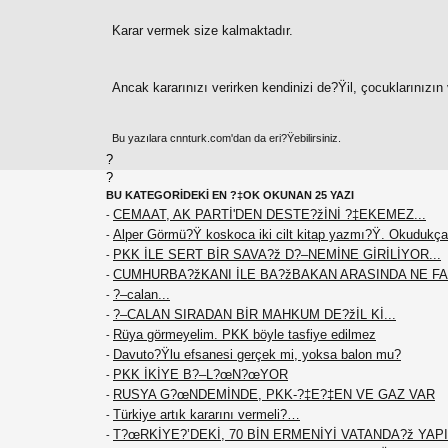
Karar vermek size kalmaktadır.
Ancak kararınızı verirken kendinizi de?Ÿil, çocuklarınızın
Bu yazılara cnnturk.com'dan da eri?Ÿebilirsiniz.
?
?
BU KATEGORİDEKİ EN ?‡OK OKUNAN 25 YAZI
CEMAAT, AK PARTİ'DEN DESTE?žİNİ ?‡EKEMEZ...
-
Alper Görmü?Ÿ koskoca iki cilt kitap yazmı?Ÿ. Okudukça
-
PKK İLE SERT BİR SAVA?ž D?–NEMİNE GİRİLİYOR...
-
CUMHURBA?žKANI İLE BA?žBAKAN ARASINDA NE F
-
?–calan...
-
?–CALAN SIRADAN BİR MAHKUM DE?žİL Kİ...
-
Rüya görmeyelim. PKK böyle tasfiye edilmez
-
Davuto?Ÿlu efsanesi gerçek mi, yoksa balon mu?
-
PKK İKİYE B?–L?œN?œYOR
-
RUSYA G?œNDEMİNDE, PKK-?‡E?‡EN VE GAZ VAR
-
Türkiye artık kararını vermeli?…
-
T?œRKİYE?’DEKİ, 70 BİN ERMENİYİ VATANDA?ž YAPIN
-