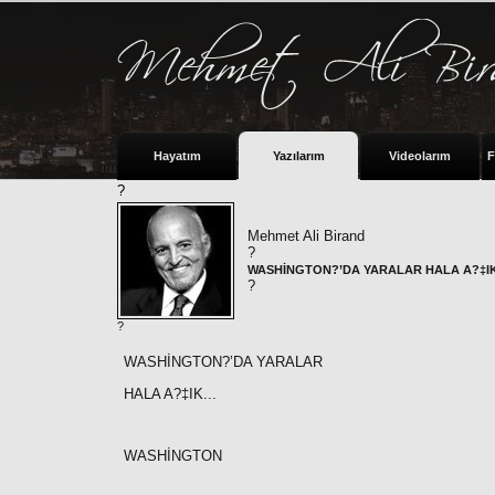
Hayatım
Yazılarım
Videolarım
F
?
Mehmet Ali Birand
?
WASHİNGTON?’DA YARALAR HALA A?‡IK.
?
?
WASHİNGTON?’DA YARALAR
HALA A?‡IK...
WASHİNGTON