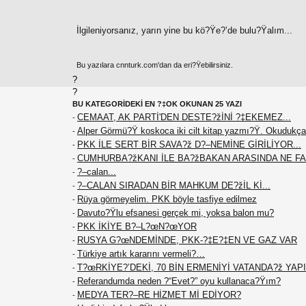
İlgileniyorsanız, yarın yine bu kö?Ÿe?’de bulu?Ÿalım...
Bu yazılara cnnturk.com'dan da eri?Ÿebilirsiniz.
?
?
BU KATEGORİDEKİ EN ?‡OK OKUNAN 25 YAZI
CEMAAT, AK PARTİ'DEN DESTE?žİNİ ?‡EKEMEZ...
-
Alper Görmü?Ÿ koskoca iki cilt kitap yazmı?Ÿ. Okudukça
-
PKK İLE SERT BİR SAVA?ž D?–NEMİNE GİRİLİYOR...
-
CUMHURBA?žKANI İLE BA?žBAKAN ARASINDA NE F
-
?–calan...
-
?–CALAN SIRADAN BİR MAHKUM DE?žİL Kİ...
-
Rüya görmeyelim. PKK böyle tasfiye edilmez
-
Davuto?Ÿlu efsanesi gerçek mi, yoksa balon mu?
-
PKK İKİYE B?–L?œN?œYOR
-
RUSYA G?œNDEMİNDE, PKK-?‡E?‡EN VE GAZ VAR
-
Türkiye artık kararını vermeli?…
-
T?œRKİYE?’DEKİ, 70 BİN ERMENİYİ VATANDA?ž YAPIN
-
Referandumda neden ?“Evet?” oyu kullanaca?Ÿım?
-
MEDYA TER?–RE HİZMET Mİ EDİYOR?
-