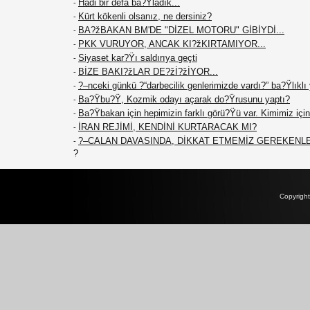
Hadi bir defa ba?Ÿladık...
-
Kürt kökenli olsanız, ne dersiniz?
-
BA?žBAKAN BM'DE "DİZEL MOTORU" GİBİYDİ...
-
PKK VURUYOR, ANCAK KI?žKIRTAMIYOR...
-
Siyaset kar?Ÿı saldırıya geçti
-
BİZE BAKI?žLAR DE?žİ?žİYOR...
-
?–nceki günkü ?“darbecilik genlerimizde vardı?” ba?Ÿlıklı
-
Ba?Ÿbu?Ÿ, Kozmik odayı açarak do?Ÿrusunu yaptı?
-
Ba?Ÿbakan için hepimizin farklı görü?Ÿü var. Kimimiz için 
-
İRAN REJİMİ, KENDİNİ KURTARACAK MI?
-
?–CALAN DAVASINDA, DİKKAT ETMEMİZ GEREKENL
-
?
Copyrigh