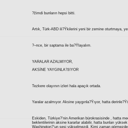
?žimdi bunların hepsi bitti.
Artık, Türk-ABD ili?Ÿkilerini yeni bir zemine oturtmaya, ye
?–nce, bir saptama ile ba?Ÿlayalım.
YARALAR AZALMIYOR,
AKSİNE YAYGINLA?žIYOR
Tezkere olayının izleri hala apaçık ortada.
Yaralar azalmıyor. Aksine yaygınla?Ÿıyor, hatta derinle?Ÿ
Eskiden, Türkiye?’nin Amerikan bürokrasisinde , hatta me
beklentilerinin aksine kararlar alabilir, hatta bunları yüksek
Washington?’un sesi yükselmezdi. Kimi zaman görmezden ge