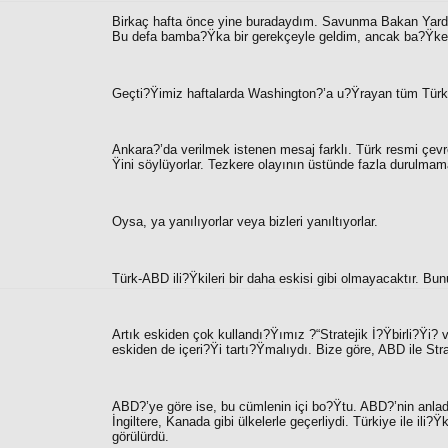
Birkaç hafta önce yine buradaydım. Savunma Bakan Yardımc
Bu defa bamba?Ÿka bir gerekçeyle geldim, ancak ba?Ÿkent
Geçti?Ÿimiz haftalarda Washington?’a u?Ÿrayan tüm Türk il
Ankara?’da verilmek istenen mesaj farklı. Türk resmi çevre
Ÿini söylüyorlar. Tezkere olayının üstünde fazla durulmama
Oysa, ya yanılıyorlar veya bizleri yanıltıyorlar.
Türk-ABD ili?Ÿkileri bir daha eskisi gibi olmayacaktır. Bu
Artık eskiden çok kullandı?Ÿımız ?“
Stratejik İ?Ÿbirli?Ÿi? 
eskiden de içeri?Ÿi tartı?Ÿmalıydı. Bize göre, ABD ile Stra
ABD?’ye göre ise, bu cümlenin içi bo?Ÿtu. ABD?’nin anladı
İngiltere, Kanada gibi ülkelerle geçerliydi. Türkiye ile ili?Ÿ
görülürdü.