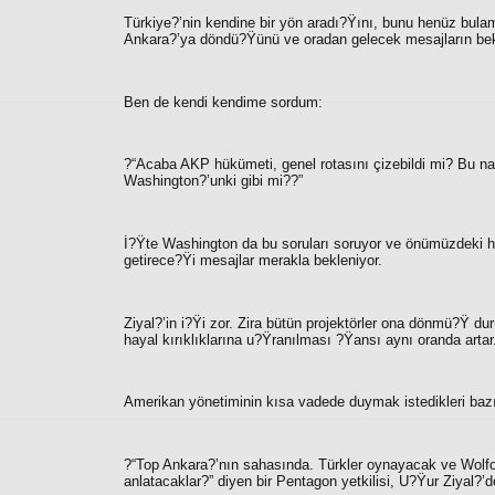
Türkiye?’nin kendine bir yön aradı?Ÿını, bunu henüz bulam
Ankara?’ya döndü?Ÿünü ve oradan gelecek mesajların bekl
Ben de kendi kendime sordum:
?“Acaba AKP hükümeti, genel rotasını çizebildi mi? Bu na
Washington?’unki gibi mi??”
İ?Ÿte Washington da bu soruları soruyor ve önümüzdeki h
getirece?Ÿi mesajlar merakla bekleniyor.
Ziyal?’in i?Ÿi zor. Zira bütün projektörler ona dönmü?Ÿ du
hayal kırıklıklarına u?Ÿranılması ?Ÿansı aynı oranda artar
Amerikan yönetiminin kısa vadede duymak istedikleri bazı
?“
Top Ankara?’nın sahasında. Türkler oynayacak ve Wolfowi
anlatacaklar?”
diyen bir Pentagon yetkilisi, U?Ÿur Ziyal?’d