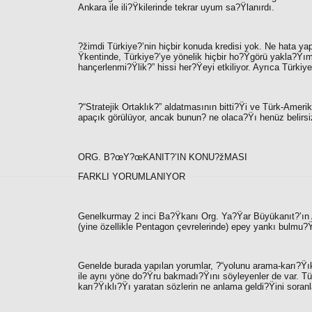
Ankara ile ili?Ÿkilerinde tekrar uyum sa?Ÿlanırdı.
?žimdi Türkiye?’nin hiçbir konuda kredisi yok. Ne hata 
Ÿkentinde, Türkiye?’ye yönelik hiçbir ho?Ÿgörü yakla?Ÿım
hançerlenmi?Ÿlik?”
hissi her?Ÿeyi etkiliyor. Ayrıca Türkiy
?“Stratejik Ortaklık
?” aldatmasının bitti?Ÿi ve Türk-Ameri
apaçık görülüyor, ancak bunun? ne olaca?Ÿı henüz belirsi
ORG. B?œY?œKANIT?’IN KONU?žMASI
FARKLI YORUMLANIYOR
Genelkurmay 2 inci Ba?Ÿkanı
Org. Ya?Ÿar Büyükanıt?’
ın
(yine özellikle Pentagon çevrelerinde) epey yankı bulmu?
Genelde burada yapılan yorumlar, ?“
yolunu arama-karı?Ÿık
ile aynı yöne do?Ÿru bakmadı?Ÿını söyleyenler de var. Tü
karı?Ÿıklı?Ÿı yaratan sözlerin ne anlama geldi?Ÿini soranl