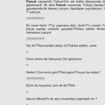
Pamuk
sayesinde Türkiye?nin adı kültür dünyasında d
getirilmezdi. İlk defa
Pamuk
sayesinde Türkiye bamba?Ÿ
gazetesinde bir demeci çıkıyor, röportajları yayınlanıyor. 
Ÿ satılıyor.
???????????
Bu insan hiçbir ?Ÿey yapmasa dahi, durdu?Ÿu yerden Tü
büyük paralar verilerek gerçekle?Ÿtirilen reklam film
kampanya yapıyor.
???????????
Hiç de?Ÿilse bundan dolayı te?Ÿekkür edelim, yeter.
?
Onun yerine itip kakıyoruz.Hor görüyoruz.
?
Neden? Zira resmi görü?Ÿleri payla?Ÿmıyor da ondan?
???????????
Bizim bu huyumuz yeni de de?Ÿildir.
?
Nazım Hikmet?e de aynı muameleyi yapmadık mı ?