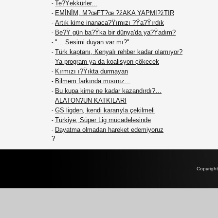
Te?Ÿekkürler...
-
EMİNİM, M?œFT?œ ?žAKA YAPMI?žTIR
-
Artık kime inanaca?Ÿımızı ?Ÿa?Ÿırdık
-
Be?Ÿ gün ba?Ÿka bir dünya'da ya?Ÿadım?
-
"... Sesimi duyan var mı?"
-
Türk kaptanı, Kenyalı rehber kadar olamıyor?
-
Ya program ya da koalisyon çökecek
-
Kırmızı ı?Ÿıkta durmayan
-
Bilmem farkında mısınız...
-
Bu kupa kime ne kadar kazandırdı?…
-
ALATON?UN KATKILARI
-
GS ligden, kendi kararıyla çekilmeli
-
Türkiye, Süper Lig mücadelesinde
-
Dayatma olmadan hareket edemiyoruz
-
?
Copyrigh