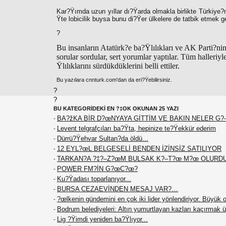
Kar?Ÿımda uzun yıllar dı?Ÿarda olmakla birlikte Türkiye?ni
Ÿte lobicilik buysa bunu di?Ÿer ülkelere de tatbik etmek 
?
Bu insanların Atatürk?e ba?Ÿlılıkları ve AK Parti?nin
sorular sordular, sert yorumlar yaptılar. Tüm halleri
Ÿlılıklarını sürdükdüklerini belli ettiler.
Bu yazılara cnnturk.com'dan da eri?Ÿebilirsiniz.
?
?
BU KATEGORİDEKİ EN ?‡OK OKUNAN 25 YAZI
BA?žKA BİR D?œNYAYA GİTTİM VE BAKIN NELER 
-
Levent telgrafçıları ba?Ÿta, hepinize te?Ÿekkür ederim
-
Dürrü?Ÿehvar Sultan?da öldü...
-
12 EYL?œL BELGESELİ BENDEN İZİNSİZ SATILIYOR
-
TARKAN?A ?‡?–Z?œM BULSAK K?–T?œ M?œ OLURD
-
POWER FM?İN G?œC?œ?
-
Ku?Ÿadası toparlanıyor...
-
BURSA CEZAEVİNDEN MESAJ VAR?…
-
?œlkenin gündemini en çok iki lider yönlendiriyor. Büyü
-
Bodrum belediyeleri: Altın yumurtlayan kazları kaçırmak ü
-
Lig ?Ÿimdi yeniden ba?Ÿlıyor...
-