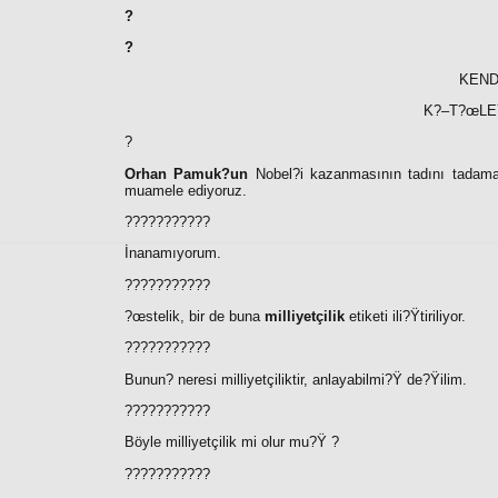
?
?
KEND
K?–T?œLE
?
Orhan Pamuk?un
Nobel?i kazanmasının tadını tadamad
muamele ediyoruz.
???????????
İnanamıyorum.
???????????
?œstelik, bir de buna
milliyetçilik
etiketi ili?Ÿtiriliyor.
???????????
Bunun
?
neresi milliyetçiliktir, anlayabilmi?Ÿ de?Ÿilim.
???????????
Böyle milliyetçilik mi olur mu?Ÿ ?
???????????