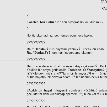
FAR
RA
?
Gazeteci
Nur Batur
?un
?
son biyografisini okudun mu ?
?
Henüz okumadınız ise, hemen edinmeye bakın.
???????????
Rauf Denkta?Ÿ?
ın hayatını yazmı?Ÿ. Ancak bu kitabı, b
Rauf Denkta?Ÿ?
ı tanımak istiyorsanız okuyun.
???????????
Batur
son derece güzel bir eser ortaya çıkarmı?Ÿ. Bir k
Ÿekilde bir araya getirilebilir. ?
Yeniden Ya?Ÿasaydım?
(
ili?Ÿkilerdeki ini?Ÿ çıkı?Ÿların bir bilançosu?Hem Türki
bütün hayatını bir davaya adamı?Ÿ bir insanın acıklı bir h
???????????
?
Acıklı bir hayat hikayesi?
cümlesini küçültücü anlam
çocuklarını dahi kucaklayıp öpememi?Ÿ, buna kar?Ÿılık he
???????????