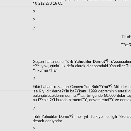
/ 0 212 273 16 65.
?
?
?
T?œR
T?œR
Geçen hafta sonu
Türk-Yahudiler Derne?Ÿi
(Association
e?Ÿi yok, çünkü ilk defa olarak diasporadaki Yahudiler T
Ÿi kurmu?Ÿlar.
?
Fikir babası o zaman Cenevre?de Birle?Ÿmi?Ÿ Milletler 
ise 6 yıldır derne?Ÿin ba?Ÿkanı. 1999 depreminin ertesi g
bulunabileceklerini sormu?Ÿlar, bir günde 50.000 dolar t
bu i?Ÿbirli?Ÿi burada bitmemi?Ÿ, devam etmi?Ÿ ve derne
?
Türk-Yahudiler Derne?Ÿi her yıl Türkiye ile ilgili
?
konse
destek görüyorlar.
?