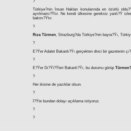
?
Türkiye?nin İnsan Hakları konularında en özürlü old
ayrılmamı?Ÿtır. Ne kendi ülkesine gereksiz yanlı?Ÿ izle
bakmı?Ÿtır.
?
Rıza Türmen
, Strazburg?da Türkiye?nin bayra?Ÿı, Türk
?
E?Ÿer Adalet Bakanlı?Ÿı gerçekten dinci bir gazetenin çı?
?
E?Ÿer Dı?Ÿi?Ÿleri Bakanlı?Ÿı, bu durumu görüp
Türmen
?
Her ikisine de yazıklar olsun.
?
İ?Ÿte bundan dolayı açıklama istiyoruz.
?
?