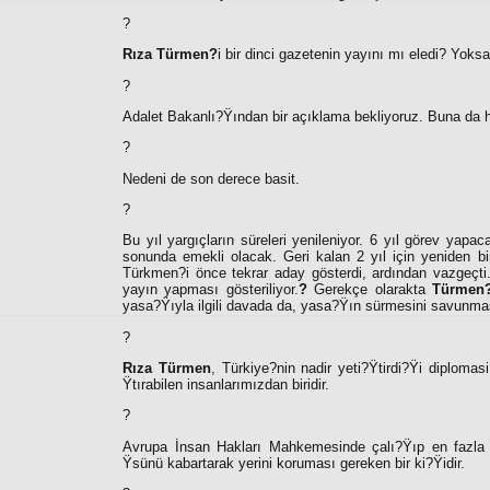
?
Rıza Türmen?
i bir dinci gazetenin yayını mı eledi? Yoks
?
Adalet Bakanlı?Ÿından bir açıklama bekliyoruz. Buna da 
?
Nedeni de son derece basit.
?
Bu yıl yargıçların süreleri yenileniyor. 6 yıl görev ya
sonunda emekli olacak. Geri kalan 2 yıl için yeniden 
Türkmen?i önce tekrar aday gösterdi, ardından vazgeçt
yayın yapması gösteriliyor.
?
Gerekçe olarakta
Türmen
yasa?Ÿıyla ilgili davada da, yasa?Ÿın sürmesini savunma
?
Rıza Türmen
, Türkiye?nin nadir yeti?Ÿtirdi?Ÿi diplomas
Ÿtırabilen insanlarımızdan biridir.
?
Avrupa İnsan Hakları Mahkemesinde çalı?Ÿıp en fazla
Ÿsünü kabartarak yerini koruması gereken bir ki?Ÿidir.