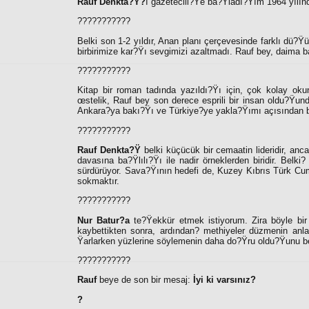
Rauf Denkta?Ÿ?
ı gazetecili?Ÿe ba?Ÿladı?Ÿım 1964 yılınd
???????????
Belki son 1-2 yıldır, Anan planı çerçevesinde farklı dü?Ÿ
birbirimize kar?Ÿı sevgimizi azaltmadı. Rauf bey, daima 
???????????
Kitap bir roman tadında yazıldı?Ÿı için, çok kolay oku
œstelik, Rauf bey son derece esprili bir insan oldu?Ÿun
Ankara?ya bakı?Ÿı ve Türkiye?ye yakla?Ÿımı açısından bir 
???????????
Rauf Denkta?Ÿ
belki küçücük bir cemaatin lideridir, anca
davasına ba?Ÿlılı?Ÿı ile nadir örneklerden biridir. Belki
?
sürdürüyor. Sava?Ÿının hedefi de, Kuzey Kıbrıs Türk Cu
sokmaktır.
???????????
Nur Batur?a
te?Ÿekkür etmek istiyorum. Zira böyle bir
kaybettikten sonra, ardından
?
methiyeler düzmenin anlam
Ÿarlarken yüzlerine söylemenin daha do?Ÿru oldu?Ÿunu 
???????????
Rauf
beye de son bir mesaj:
İyi ki varsınız?
?