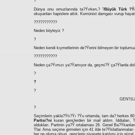
?
Dünya onu omuzlarında ta?Ÿırken,
?
?
Büyük Türk ?Ÿa
okuyanları hapislere attık. Komünist damgası vurup hayat
???????????
Neden böyleyiz ?
?
Neden kendi kıymetlerinin de?Ÿerini bilmeyen bir toplumu
???????????
Neden ça?Ÿımızı ya?Ÿamıyor da, geçmi?Ÿ ça?Ÿlarda dol
?
?
?
GEN?‡L
?
Seçimlerin yakla?Ÿtı?Ÿı ?Ÿu ortamda, tam da
?
herkes 80 
Partisi?ni
kuran gençlerden bir mail aldım. İddiaları,
oldukları. Partinin ya?Ÿ ortalaması 26. Genel Ba?Ÿkanlar
Ÿlar. Ama seçime girmeleri için 41 ilde te?Ÿkilatlanmaları g
her ne olursa olsun, gençlerin siyasete katılımı için güzel