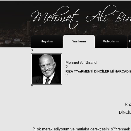
Hayatım
Yazılarım
Videolarım
F
?
Mehmet Ali Birand
?
RIZA T?œRMEN?İ DİNCİLER Mİ HARCADI
?
?
RI
DİNCİ
?‡ok merak ediyorum ve mutlaka gerekçesini ö?Ÿrenmek 