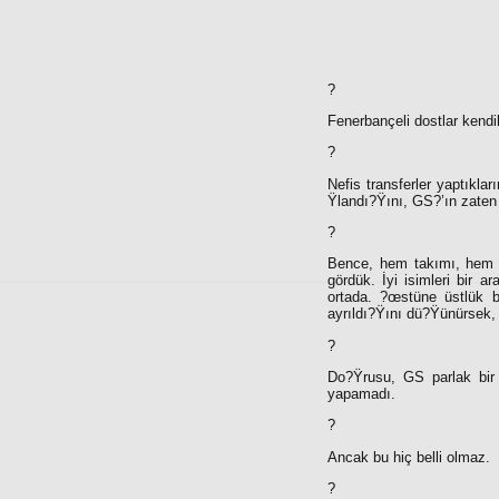
?
Fenerbançeli dostlar kendi
?
Nefis transferler yaptıkla
Ÿlandı?Ÿını, GS?’ın zaten 
?
Bence, hem takımı, hem de
gördük. İyi isimleri bir 
ortada. ?œstüne üstlük b
ayrıldı?Ÿını dü?Ÿünürsek,
?
Do?Ÿrusu, GS parlak bir
yapamadı.
?
Ancak bu hiç belli olmaz.
?