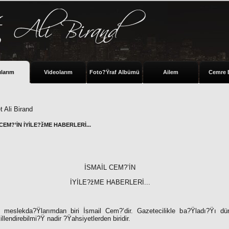
ılarım
Videolarım
Foto?Ÿraf Albümü
Ailem
Cemre 
 Ali Birand
CEM?’İN İYİLE?žME HABERLERİ...
İSMAİL CEM?’İN
İYİLE?žME HABERLERİ...
 meslekda?Ÿlarımdan biri İsmail Cem?’dir. Gazetecilikle ba?Ÿladı?Ÿı dün
illendirebilmi?Ÿ nadir ?Ÿahsiyetlerden biridir.