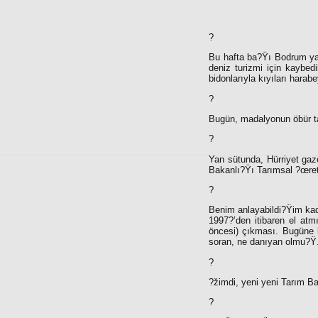
?
Bu hafta ba?Ÿı Bodrum yar
deniz turizmi için kaybed
bidonlarıyla kıyıları hara
?
Bugün, madalyonun öbür t
?
Yan sütunda, Hürriyet gaz
Bakanlı?Ÿı Tarımsal ?œre
?
Benim anlayabildi?Ÿim kad
1997?’den itibaren el at
öncesi) çıkması. Bugüne 
soran, ne danıyan olmu?Ÿ
?
?žimdi, yeni yeni Tarım B
?