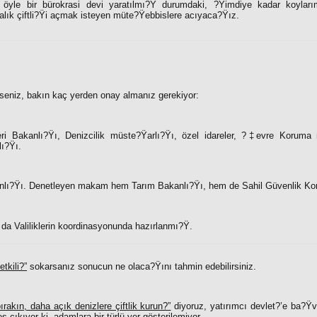
yle bir bürokrasi devi yaratılmı?Ÿ durumdaki, ?Ÿimdiye kadar koylarım
alık çiftli?Ÿi açmak isteyen müte?Ÿebbislere acıyaca?Ÿız.
erseniz, bakın kaç yerden onay almanız gerekiyor:
eri Bakanlı?Ÿı, Denizcilik müste?Ÿarlı?Ÿı, özel idareler, ?‡evre Korum
lı?Ÿı.
lı?Ÿı. Denetleyen makam hem Tarım Bakanlı?Ÿı, hem de Sahil Güvenlik Ko
da Valiliklerin koordinasyonunda hazırlanmı?Ÿ.
etkili?”
sokarsanız sonucun ne olaca?Ÿını tahmin edebilirsiniz.
ırakın, daha açık denizlere çiftlik kurun?”
diyoruz, yatırımcı devlet?’e ba?Ÿ
s çıkıyor ki, adamlara bir türlü yer gösterilemiyor.