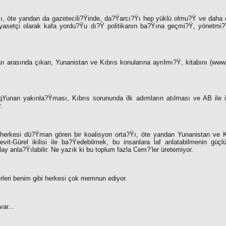
ı, öte yandan da gazetecili?Ÿinde, da?Ÿarcı?Ÿı hep yüklü olmu?Ÿ ve daha da
asetçi olarak kafa yordu?Ÿu dı?Ÿ politikanın ba?Ÿına geçmi?Ÿ, yönetmi?
arı arasında çıkan, Yunanistan ve Kıbrıs konularına ayrılmı?Ÿ, kitabını (ww
Yunan yakınla?Ÿması, Kıbrıs sorununda ilk adımların atılması ve AB ile i
.
herkesi dü?Ÿman gören bir koalisyon orta?Ÿı, öte yandan Yunanistan ve K
vit-Gürel ikilisi ile ba?Ÿedebilmek, bu insanlara laf anlatabilmenin güç
lay anla?Ÿılabilir. Ne yazık ki bu toplum fazla Cem?’ler üretemiyor.
rleri benim gibi herkesi çok memnun ediyor.
ar...