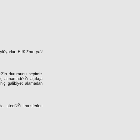
öylüyorlar. BJK?’nın ya?
it?’in durumunu hepimiz
nuç alınamadı?Ÿı açıkça
hiç galibiyet alamadan
istedi?Ÿi transferleri