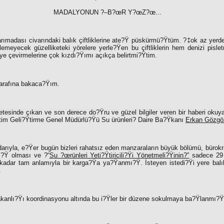
MADALYONUN ?–B?œR Y?œZ?œ...
ımadası civarındaki balık çiftliklerine ate?Ÿ püskürmü?Ÿtüm. ?‡ok az yerde
ilemeyecek güzelliketeki yörelere yerle?Ÿen bu çiftliklerin hem denizi pisl
beye çevirmelerine çok kızdı?Ÿımı açıkça belirtmi?Ÿtim.
arafına bakaca?Ÿım.
etesinde çıkan ve son derece do?Ÿru ve güzel bilgiler veren bir haberi okuy
tim Geli?Ÿtirme Genel Müdürlü?Ÿü Su ürünleri? Daire Ba?Ÿkanı
Erkan Gözgö
arıyla, e?Ÿer bugün bizleri rahatsız eden manzaraların büyük bölümü, bürok
mı?Ÿ olması ve ?“
Su ?œrünleri Yeti?Ÿtiricili?Ÿi Yönetmeli?Ÿinin?”
sadece 29 H
kadar tam anlamıyla bir karga?Ÿa ya?Ÿanmı?Ÿ. İsteyen istedi?Ÿi yere balık
.
akanlı?Ÿı koordinasyonu altında bu i?Ÿler bir düzene sokulmaya ba?Ÿlanmı?Ÿ