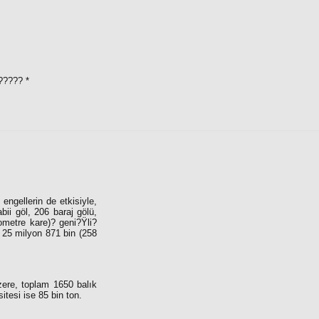
???? *
engellerin de etkisiyle,
abii göl, 206 baraj gölü,
ometre kare)? geni?Ÿli?
i 25 milyon 871 bin (258
zere, toplam 1650 balık
itesi ise 85 bin ton.