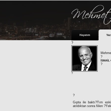
Hayatım
Yaz
?
Mehmet
?
İSMAİL 
?
?
?
Gıpta ile baktı?Ÿım eski
atıldıktan sonra fiilen ?Ÿek