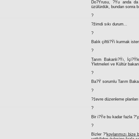
Do?Ÿrusu, ?Ÿu anda da ö
üzülürdük, bundan sonra b
?
?žimdi sıkı durum...
?
Balık çiftli?Ÿi kurmak ist
?
Tarım Bakanlı?Ÿı, İçi?Ÿl
Ÿletmeleri ve Kültür bakan
?
Ba?Ÿ sorumlu Tarım Bakan
?
?‡evre düzenleme planları 
?
Bir i?Ÿe bu kadar fazla ?“
y
?
Bizler ?“
koylarımızı bize b
yetkiliden öylesine fazla se