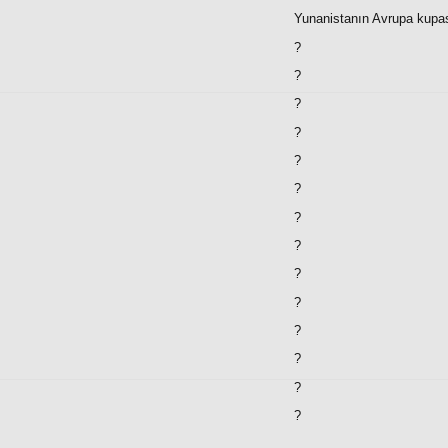
Yunanistanın Avrupa kupasın
?
?
?
?
?
?
?
?
?
?
?
?
?
?