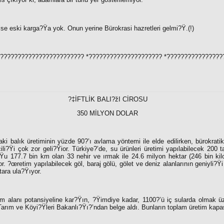
lse eski karga?Ÿa yok. Onun yerine Bürokrasi hazretleri gelmi?Ÿ.(!)
???????????????????????? *????????????????????? *?????????????????
?‡İFTLİK BALI?žI CİROSU
350 MİLYON DOLAR
aki balık üretiminin yüzde 90?’ı avlama yöntemi ile elde edilirken, bürokratik 
cili?Ÿi çok zor geli?Ÿior. Türkiye?’de, su ürünleri üretimi yapılabilecek 200 t
Ÿu 177.7 bin km olan 33 nehir ve ırmak ile 24.6 milyon hektar (246 bin kil
r. ?œretim yapılabilecek göl, baraj gölü, gölet ve deniz alanlarının geniyli?Ÿ
tara ula?Ÿıyor.
ım alanı potansiyeline kar?Ÿın, ?Ÿimdiye kadar, 1100?’ü iç sularda olmak ü
in Tarım ve Köyi?Ÿleri Bakanlı?Ÿı?’ndan belge aldı. Bunların toplam üretim kapas