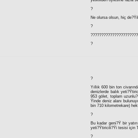
?
Ne olursa olsun, hiç de?Ÿi
?
??????????????????????
?
?
Yıllık 600 bin ton civarınd
denizlerde balık yeti?Ÿtiri
953 gölet, toplam uzunlu?
Ÿinde deniz alanı bulunuyo
bin 710 kilometrekare) hek
?
Bu kadar geni?Ÿ bir yatır
yeti?Ÿtiricili?Ÿi tesisi iç
?