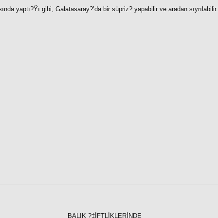
da yaptı?Ÿı gibi, Galatasaray?’da bir süpriz? yapabilir ve aradan sıyrılabilir.
BALIK ?‡İFTLİKLERİNDE