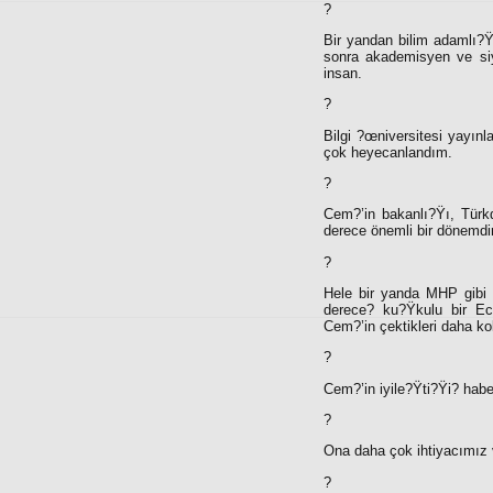
?
Bir yandan bilim adamlı?Ÿ
sonra akademisyen ve siy
insan.
?
Bilgi ?œniversitesi yayınl
çok heyecanlandım.
?
Cem?’in bakanlı?Ÿı, Türkq
derece önemli bir dönemdir
?
Hele bir yanda MHP gibi 
derece? ku?Ÿkulu bir Ece
Cem?’in çektikleri daha ko
?
Cem?’in iyile?Ÿti?Ÿi? habe
?
Ona daha çok ihtiyacımız v
?