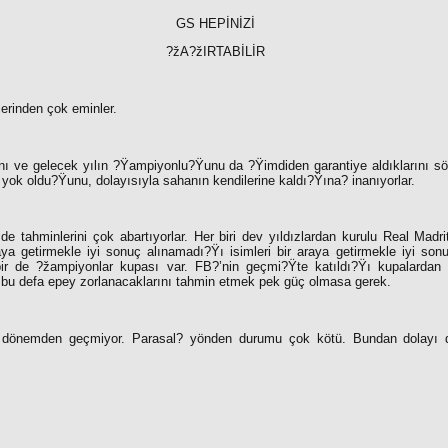
GS HEPİNİZİ
?žA?žIRTABİLİR
lerinden çok eminler.
rını ve gelecek yılın ?Ÿampiyonlu?Ÿunu da ?Ÿimdiden garantiye aldıklarını s
yok oldu?Ÿunu, dolayısıyla sahanın kendilerine kaldı?Ÿına? inanıyorlar.
 tahminlerini çok abartıyorlar. Her biri dev yıldızlardan kurulu Real Madr
araya getirmekle iyi sonuç alınamadı?Ÿı isimleri bir araya getirmekle iyi so
ir de ?žampiyonlar kupası var. FB?’nin geçmi?Ÿte katıldı?Ÿı kupalardan 
 bu defa epey zorlanacaklarını tahmin etmek pek güç olmasa gerek.
 dönemden geçmiyor. Parasal? yönden durumu çok kötü. Bundan dolayı da 