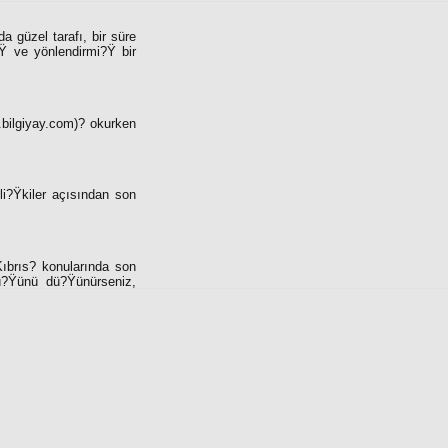
 güzel tarafı, bir süre
Ÿ ve yönlendirmi?Ÿ bir
w.bilgiyay.com)? okurken
li?Ÿkiler açısından son
ıbrıs? konularında son
lü?Ÿünü dü?Ÿünürseniz,