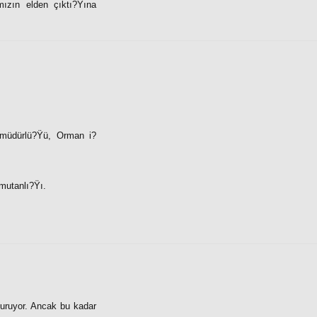
ızın elden çıktı?Ÿına
a müdürlü?Ÿü, Orman i?
mutanlı?Ÿı.
vuruyor. Ancak bu kadar