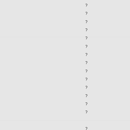
?
?
?
?
?
?
?
?
?
?
?
?
?
?
?