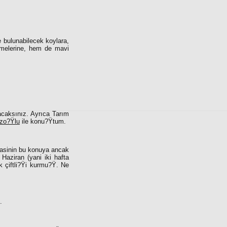
 bulunabilecek koylara,
etmelerine, hem de mavi
acaksınız. Ayrıca Tarım
zo?Ÿlu
ile konu?Ÿtum.
rasinin bu konuya ancak
aziran (yani iki hafta
 çiftli?Ÿi kurmu?Ÿ. Ne
.