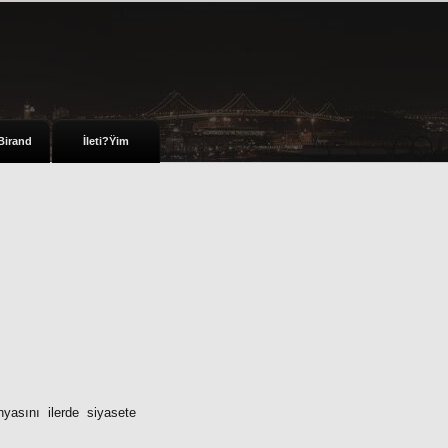
Birand
İleti?Ÿim
yasını ilerde siyasete