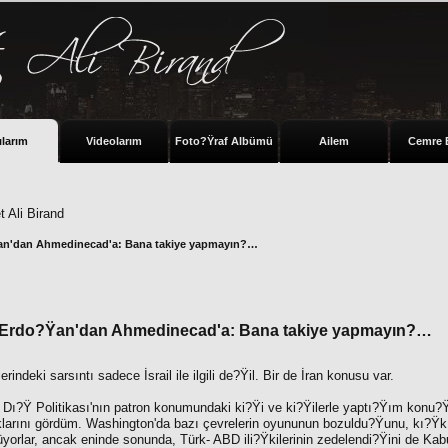
ılarım
Videolarım
Foto?Ÿraf Albümü
Ailem
Cemre 
 Ali Birand
n'dan Ahmedinecad'a: Bana takiye yapmayın?…
Erdo?Ÿan'dan Ahmedinecad'a: Bana takiye yapmayın?…
lerindeki sarsıntı sadece İsrail ile ilgili de?Ÿil. Bir de İran konusu var.
rk Dı?Ÿ Politikası'nın patron konumundaki ki?Ÿi ve ki?Ÿilerle yaptı?Ÿım konu
klarını gördüm. Washington'da bazı çevrelerin oyununun bozuldu?Ÿunu, kı?Ÿkı
orlar, ancak eninde sonunda, Türk- ABD ili?Ÿkilerinin zedelendi?Ÿini de Kabul