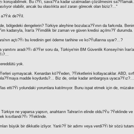
ızı koruyabilmek. Bu i?Ÿi, sava?Ÿa kadar uzatmadan çözülmesini sa?Ÿlamak
lıyor olabilir, ancak bu olasılıkta asıl zararı görecek olan biziz?…''
e a?Ÿık de?Ÿil.
rde, bölgedeki dengelerin? Türkiye aleyhine bozulaca?Ÿının da farkında. Ben
im kadarıyla, İran'a ?Ÿimdilik bir zaman ve güven kredisi açılmı?Ÿ durumda.
ra'nın açtı?Ÿı bu kredinin geri ödeme tarihine ve ko?Ÿullarına uyar?…?
 yanıtını aradı?Ÿı di?Ÿer soru da, Türkiye'nin BM Güvenlik Konseyi'nin İran'
?Ÿı?…
tereddütü yok.
Ÿerleri uymayacak. Kenardan kö?Ÿeden, ?Ÿirketlerini kollayacaklar. ABD, sır
n anla?Ÿmaya madde koydurdu?… Biz de, onlar kadar ambargoya uyaca?Ÿız?…'
 iflas etti?Ÿi yolundaki yorumlara katılmıyor. Bunu ispat etmek için de, müzake
 Türkiye ne yaparsa yapsın, anahtarın Tahran'ın elinde oldu?Ÿu ?Ÿeklinde ve 
ek kısıtlandı?Ÿı ?Ÿeklinde.
ımları büyük bir dikkatle izliyor. Yanlı?Ÿ bir adımı veya verdi?Ÿi bir sözü tut