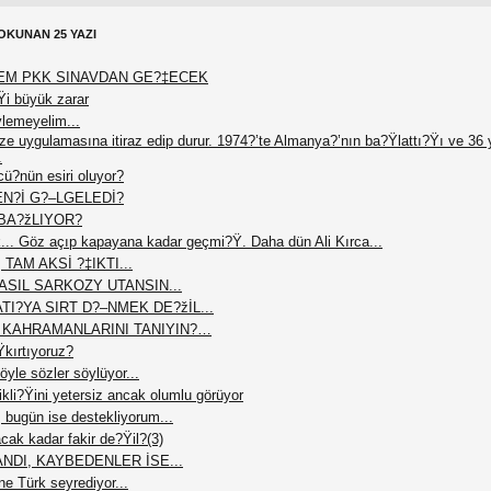
OKUNAN 25 YAZI
EM PKK SINAVDAN GE?‡ECEK
Ÿi büyük zarar
ylemeyelim...
vize uygulamasına itiraz edip durur. 1974?’te Almanya?’nın ba?Ÿlattı?Ÿı ve 36 y
.
ü?nün esiri oluyor?
EN?İ G?–LGELEDİ?
BA?žLIYOR?
ük... Göz açıp kapayana kadar geçmi?Ÿ. Daha dün Ali Kırca...
AM AKSİ ?‡IKTI...
ASIL SARKOZY UTANSIN...
I?YA SIRT D?–NMEK DE?žİL...
İ KAHRAMANLARINI TANIYIN?…
Ÿkırtıyoruz?
yle sözler söylüyor...
li?Ÿini yetersiz ancak olumlu görüyor
 bugün ise destekliyorum...
cak kadar fakir de?Ÿil?(3)
NDI, KAYBEDENLER İSE...
ne Türk seyrediyor...