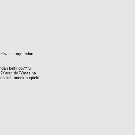
ilyalılar açısından
ından belki do?Ÿru
u i?Ÿareti do?Ÿmasına
bilirdi, ancak bugünkü