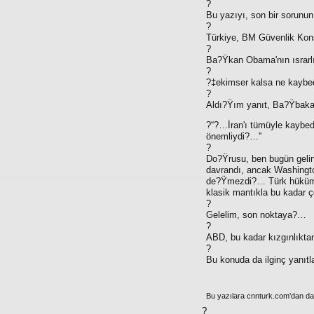
?
Bu yazıyı, son bir sorunu
?
Türkiye, BM Güvenlik Ko
?
Ba?Ÿkan Obama'nın ısrarlı 
?
?‡ekimser kalsa ne kaybe
?
Aldı?Ÿım yanıt, Ba?Ÿbaka
?“?…İran'ı tümüyle kaybed
önemliydi?…''
?
Do?Ÿrusu, ben bugün gelini
davrandı, ancak Washington
de?Ÿmezdi?… Türk hükümeti
klasik mantıkla bu kadar ç
?
Gelelim, son noktaya?…
?
ABD, bu kadar kızgınlıktan
?
Bu konuda da ilginç yanıtl
Bu yazılara cnnturk.com'dan da e
?