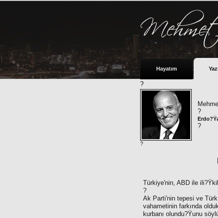
Hayatım
Yaz
?
Mehmet
?
Erdo?Ÿa
?
?
Türkiye'nin, ABD ile ili?Ÿki
?
Ak Parti'nin tepesi ve Tü
vahametinin farkında oldu
kurbanı olundu?Ÿunu söylüy