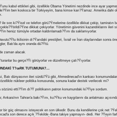
Ÿunu kabul ettikleri gibi, özellikle Obama Yönetimi nezdinde ince ayar yapma
rde?Ÿim ben koskoca bir Türkiyeyim, bana kimse karı?Ÿamaz. Amerika dahi ol
k.
 ile son ki?Ÿisel ve telefon görü?Ÿmelerine özellikle dikkat çekip, tamiratın
rçekle?Ÿtirildi?Ÿine dikkat çekiyorlar. Yönetimin güvenini kazandıklarını ileri
?Ÿin henüz tümüyle ortadan kaldırılamadı?Ÿını da saklamıyorlar.
to?Ÿlu ikilisinin dı?Ÿarıdaki prestijleri, İsrail ve İran olaylarından sonra ön
gler, Batı'da aynı oranda dü?Ÿtü.
 de zaman alacak.
?Ÿturanlar bu gerçe?Ÿi görüyorlar ve düzeltmeye çalı?Ÿıyorlar.
SUNDAKİ T?œRK TUTUMUNA?…
si, Batı dünyasının ileri sürdü?Ÿü gibi, Ahmedinecad'ın kankası konumundala
e özellikle nükleer politika konusunda, sonuna kadar destek verilecek mi?
 sözünü etti?Ÿim dı?Ÿ politikanın patron konumundaki ki?Ÿiye sordum.
ar, Ankara'nın Tahran'a bakı?Ÿını, ku?Ÿku ve kaygılarını da anlatması açısın
er bir güç olmasını isteyecek en son ülkedir. Bunu da kendilerine çok net ?Ÿek
ad'a son derece açık ?Ÿekilde -Bana takiye yapmayın- dedi. Her ?Ÿeyin far