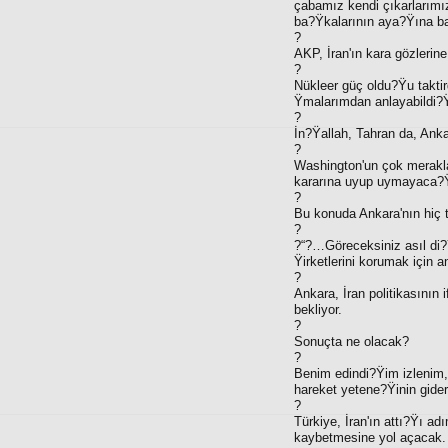
çabamız kendi çıkarlarım
ba?Ÿkalarının aya?Ÿına bası
?
AKP, İran'ın kara gözlerin
?
Nükleer güç oldu?Ÿu takti
Ÿmalarımdan anlayabildi?Ÿ
?
İn?Ÿallah, Tahran da, Anka
?
Washington'un çok merakla
kararına uyup uymayaca
?
Bu konuda Ankara'nın hiç 
?
?“?…Göreceksiniz asıl di?
Ÿirketlerini korumak içi
?
Ankara, İran politikasının
bekliyor.
?
Sonuçta ne olacak?
?
Benim edindi?Ÿim izlenim,
hareket yetene?Ÿinin gider
?
Türkiye, İran'ın attı?Ÿı ad
kaybetmesine yol açacak.