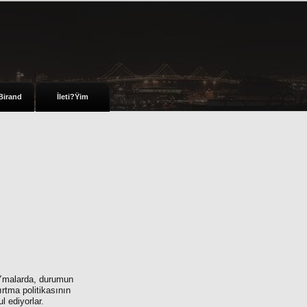
Birand
İleti?Ÿim
?Ÿmalarda, durumun
rtma politikasının
 ediyorlar.