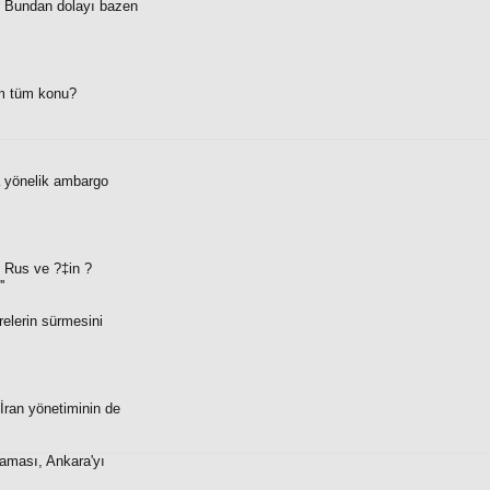
. Bundan dolayı bazen
im tüm konu?
a yönelik ambargo
f Rus ve ?‡in ?
'
relerin sürmesini
İran yönetiminin de
amaması, Ankara'yı