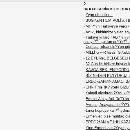
?
BU KATEGORİDEKİ EN ?‡OK 
Yiyin efendiler...
-
BUG?œN HEM POLİS, H
-
MHP'nin Türkiye'ye verdi?
-
Artık, birbirimize yalan sö
-
Türkiye yıllardır AB?’nin 
-
anlayı?Ÿı çoktan de?Ÿi?Ÿti
Cemaat, efsanele?Ÿen güc
-
MİLLİ G?–R?œ?ž, G?œL
-
12 EYL?œL BELGESELİ 
-
32.Gün ile birlikte büyüd
-
KAVGA BEKLENİYORDU, T
-
BİZ NEDEN KIZIYORUZ, 
-
ERDO?žAN?IN AMACI BAT
-
CNN T?œRK?’?œN GİZL
-
Yahudi aleyhtarlı?Ÿını kı?
-
Emekli Albay Arif Do?Ÿan ö
-
Avrupa, Anayasa de?Ÿi?Ÿik
-
1'inci köprüye kar?Ÿıydım,
-
Ermeniler, bize muhtaç ola
-
ERDO?žAN VE İHH KAZA
-
Yine Ermeni çalı?Ÿıyor, yi
-