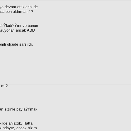
ya devam ettiklerini de
sa ben aldırmam'' ?
 ba?Ÿladı?Ÿını ve bunun
 sürüyorlar, ancak ABD
emli ölçüde sarsıldı.
r mı?
dan sizinle payla?Ÿmak
ilde anlattık. Hatta
kındayız, ancak bizim