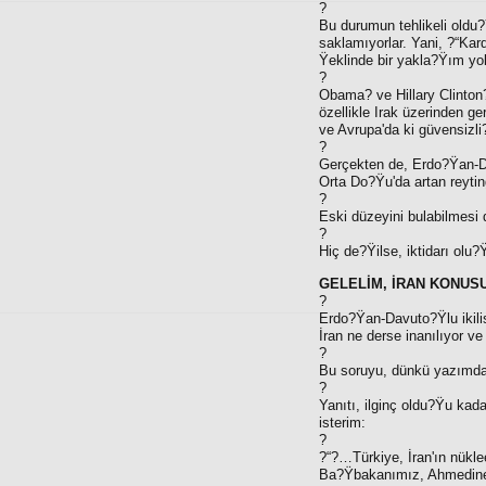
?
Bu durumun tehlikeli oldu?
saklamıyorlar. Yani, ?“Ka
Ÿeklinde bir yakla?Ÿım yo
?
Obama? ve Hillary Clinton?
özellikle Irak üzerinden ge
ve Avrupa'da ki güvensizli
?
Gerçekten de, Erdo?Ÿan-Davu
Orta Do?Ÿu'da artan reytin
?
Eski düzeyini bulabilmesi
?
Hiç de?Ÿilse, iktidarı olu
GELELİM, İRAN KONU
?
Erdo?Ÿan-Davuto?Ÿlu ikili
İran ne derse inanılıyor v
?
Bu soruyu, dünkü yazımda
?
Yanıtı, ilginç oldu?Ÿu kad
isterim:
?
?“?…Türkiye, İran'ın nükle
Ba?Ÿbakanımız, Ahmedinec