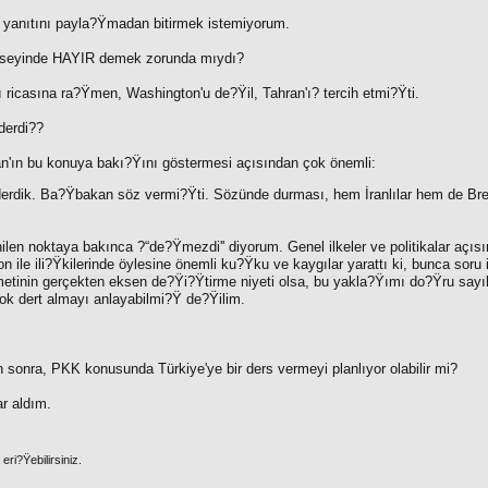
n yanıtını payla?Ÿmadan bitirmek istemiyorum.
nseyinde HAYIR demek zorunda mıydı?
ricasına ra?Ÿmen, Washington'u de?Ÿil, Tahran'ı? tercih etmi?Ÿti.
derdi??
n'ın bu konuya bakı?Ÿını göstermesi açısından çok önemli:
erdik. Ba?Ÿbakan söz vermi?Ÿti. Sözünde durması, hem İranlılar hem de Brez
len noktaya bakınca ?“de?Ÿmezdi'' diyorum. Genel ilkeler ve politikalar açıs
 ile ili?Ÿkilerinde öylesine önemli ku?Ÿku ve kaygılar yarattı ki, bunca sor
nin gerçekten eksen de?Ÿi?Ÿtirme niyeti olsa, bu yakla?Ÿımı do?Ÿru sayıla
ok dert almayı anlayabilmi?Ÿ de?Ÿilim.
 sonra, PKK konusunda Türkiye'ye bir ders vermeyi planlıyor olabilir mi?
ar aldım.
ri?Ÿebilirsiniz.