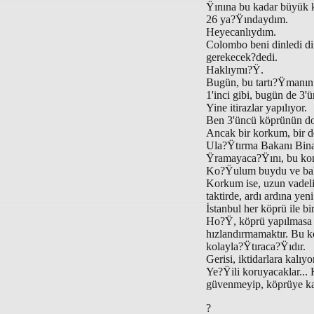
Ÿınına bu kadar büyük 
26 ya?Ÿındaydım.
Heyecanlıydım.
Colombo beni dinledi di
gerekecek?dedi.
Haklıymı?Ÿ.
Bugün, bu tartı?Ÿmanın 
1'inci gibi, bugün de 3'
Yine itirazlar yapılıyor.
Ben 3'üncü köprünün d
Ancak bir korkum, bir 
Ula?Ÿtırma Bakanı Binal
Ÿramayaca?Ÿını, bu kon
Ko?Ÿulum buydu ve baka
Korkum ise, uzun vadeli
taktirde, ardı ardına ye
İstanbul her köprü ile 
Ho?Ÿ, köprü yapılmasa 
hızlandırmamaktır. Bu k
kolayla?Ÿtıraca?Ÿıdır.
Gerisi, iktidarlara kalıyo
Ye?Ÿili koruyacaklar... 
güvenmeyip, köprüye k
?