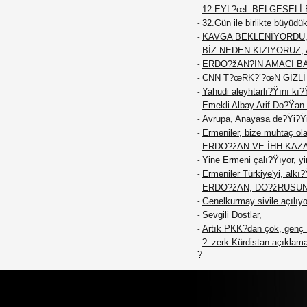
12 EYL?œL BELGESELİ 
-
32.Gün ile birlikte büyüd
-
KAVGA BEKLENİYORDU, T
-
BİZ NEDEN KIZIYORUZ, 
-
ERDO?žAN?IN AMACI BAT
-
CNN T?œRK?’?œN GİZL
-
Yahudi aleyhtarlı?Ÿını kı?
-
Emekli Albay Arif Do?Ÿan ö
-
Avrupa, Anayasa de?Ÿi?Ÿik
-
Ermeniler, bize muhtaç ola
-
ERDO?žAN VE İHH KAZA
-
Yine Ermeni çalı?Ÿıyor, yi
-
Ermeniler Türkiye'yi, alkı
-
ERDO?žAN, DO?žRUSUN
-
Genelkurmay sivile açılıyo
-
Sevgili Dostlar,
-
Artık PKK?dan çok, genç K
-
?–zerk Kürdistan açıklama
-
?