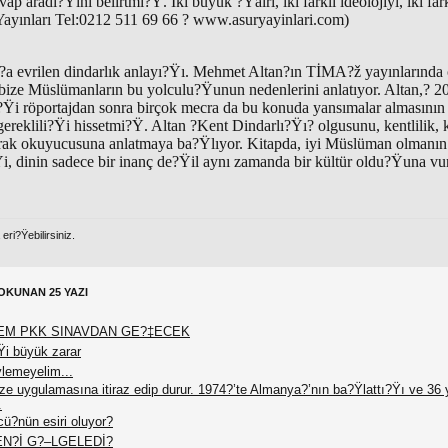
vap aradı?Ÿını belirtmi?Ÿ. İki büyük ?Ÿairi, iki farklı ideolojiyi, iki far
Yayınları Tel:0212 511 69 66 ? www.asuryayinlari.com)
?a evrilen dindarlık anlayı?Ÿı. Mehmet Altan?ın TİMA?ž yayınlarında
ı bize Müslümanların bu yolculu?Ÿunun nedenlerini anlatıyor. Altan,? 2
?Ÿi röportajdan sonra birçok mecra da bu konuda yansımalar almasının
reklili?Ÿi hissetmi?Ÿ. Altan ?Kent Dindarlı?Ÿı? olgusunu, kentlilik, k
arak okuyucusuna anlatmaya ba?Ÿlıyor. Kitapda, iyi Müslüman olmanın
, dinin sadece bir inanç de?Ÿil aynı zamanda bir kültür oldu?Ÿuna vur
ri?Ÿebilirsiniz.
OKUNAN 25 YAZI
EM PKK SINAVDAN GE?‡ECEK
Ÿi büyük zarar
ylemeyelim...
vize uygulamasına itiraz edip durur. 1974?’te Almanya?’nın ba?Ÿlattı?Ÿı ve 36 y
.
ü?nün esiri oluyor?
EN?İ G?–LGELEDİ?