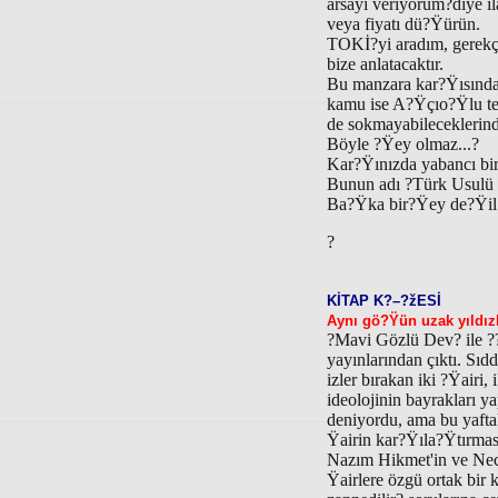
arsayı veriyorum?diye il
veya fiyatı dü?Ÿürün.
TOKİ?yi aradım, gerekç
bize anlatacaktır.
Bu manzara kar?Ÿısınd
kamu ise A?Ÿçıo?Ÿlu tefe
de sokmayabileceklerin
Böyle ?Ÿey olmaz...?
Kar?Ÿınızda yabancı bir
Bunun adı ?Türk Usulü İ
Ba?Ÿka bir?Ÿey de?Ÿil
?
KİTAP K?–?žESİ
Aynı gö?Ÿün uzak yıldızl
?Mavi Gözlü Dev? ile ?
yayınlarından çıktı. Sı
izler bırakan iki ?Ÿairi
ideolojinin bayrakları 
deniyordu, ama bu yaftala
Ÿairin kar?Ÿıla?Ÿtırmas
Nazım Hikmet'in ve Necip
Ÿairlere özgü ortak bir