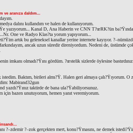
ve aranıza daldım...
zdayım.
medya dalını kullandım ve halen de kullanıyorum.
ö?Ÿe yazıyorum... Kanal D, Ana Haberin ve CNN T?œRK?ün ba?Ÿınday
...Nr. One ve Radyo Klas?ta yorum yapıyorum...
ti?Ÿim artık bu geleneksel kanallar yerine internete kayıyor. ?–nümüzd
farkındayım, ancak uzun süredir direniyordum. Nedeni de, üstümde ço
.
in imkanı olmadı?Ÿını gördüm. ?œstelik sizlerde öylesine bastırdınız
 istedim. Baktım, birileri almı?Ÿ. Halen geri almaya çalı?Ÿıyorum. O z
tirdim: Mabirand32gun
and yazdı?Ÿınız taktirde de bana ula?Ÿabiliyorsunuz.
 için bazen unutuyorum, hemen yanıt veremiyorum.
insandı...
nı ?–zdemir ?–zok gerçekten mert, konu?Ÿmasını, ne demek istedi?Ÿini