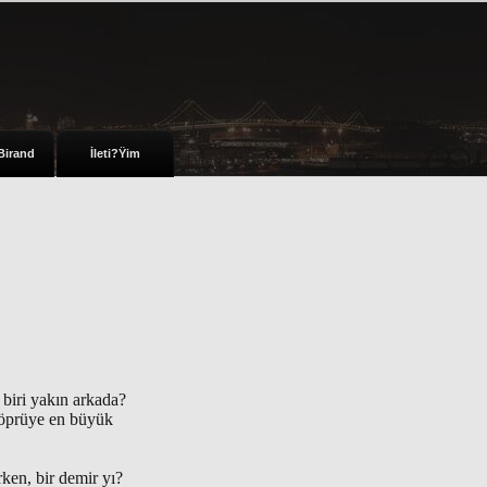
Birand
İleti?Ÿim
biri yakın arkada?
 köprüye en büyük
ken, bir demir yı?