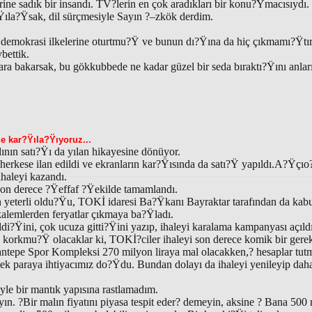
lerine sadık bir insandı. TV?lerin en çok aradıkları bir konu?Ÿmacısıydı.
ıla?Ÿsak, dil sürçmesiyle Sayın ?–zkök derdim.
demokrasi ilkelerine oturtmu?Ÿ ve bunun dı?Ÿına da hiç çıkmamı?Ÿtır
bettik.
ara bakarsak, bu gökkubbede ne kadar güzel bir seda bıraktı?Ÿını anlar
le kar?Ÿıla?Ÿıyoruz...
ının satı?Ÿı da yılan hikayesine dönüyor.
 herkese ilan edildi ve ekranların kar?Ÿısında da satı?Ÿ yapıldı.A?Ÿçıo
ihaleyi kazandı.
on derece ?Ÿeffaf ?Ÿekilde tamamlandı.
 yeterli oldu?Ÿu, TOKİ idaresi Ba?Ÿkanı Bayraktar tarafından da kabul
kalemlerden feryatlar çıkmaya ba?Ÿladı.
i?Ÿini, çok ucuza gitti?Ÿini yazıp, ihaleyi karalama kampanyası açıldı
orkmu?Ÿ olacaklar ki, TOKİ?ciler ihaleyi son derece komik bir gerekçey
antepe Spor Kompleksi 270 milyon liraya mal olacakken,? hesaplar tut
i ek paraya ihtiyacımız do?Ÿdu. Bundan dolayı da ihaleyi yenileyip daha
öyle bir mantık yapısına rastlamadım.
n. ?Bir malın fiyatını piyasa tespit eder? demeyin, aksine ? Bana 500 