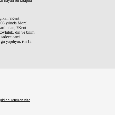
klı hayatı bu kitapda
 çıkan ?Kent
008 yılında Moral
 ardından, ?Kent
öylülük, din ve bilim
 sadece cami
gu yapılıyor. (0212
ıldır sürdürülen vize