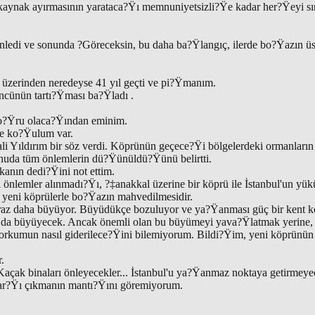
kaynak ayırmasının yarataca?Ÿı memnuniyetsizli?Ÿe kadar her?Ÿeyi sı
nledi ve sonunda ?Göreceksin, bu daha ba?Ÿlangıç, ilerde bo?Ÿazın ü
üzerinden neredeyse 41 yıl geçti ve pi?Ÿmanım.
üncünün tartı?Ÿması ba?Ÿladı .
o?Ÿru olaca?Ÿından eminim.
de ko?Ÿulum var.
i Yıldırım bir söz verdi. Köprünün geçece?Ÿi bölgelerdeki ormanların
uda tüm önlemlerin dü?Ÿünüldü?Ÿünü belirtti.
nın dedi?Ÿini not ettim.
 önlemler alınmadı?Ÿı, ?‡anakkal üzerine bir köprü ile İstanbul'un yük
ni yeni köprülerle bo?Ÿazın mahvedilmesidir.
biraz daha büyüyor. Büyüdükçe bozuluyor ve ya?Ÿanması güç bir kent 
da büyüyecek. Ancak önemli olan bu büyümeyi yava?Ÿlatmak yerine, 
orkumun nasıl giderilece?Ÿini bilemiyorum. Bildi?Ÿim, yeni köprünün
r.
Kaçak binaları önleyecekler... İstanbul'u ya?Ÿanmaz noktaya getirmeyece
ar?Ÿı çıkmanın mantı?Ÿını göremiyorum.