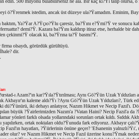
an edin. 500 milyonu bulabilirseniz ne ala. Bir kaç ki?Ÿi talip olursa, o
eyi ö?Ÿrenmek istedim, ancak üst düzeye ula?Ÿamadım. Eminim, Bayra
a baktım, Ya?Ÿar A?Ÿçıo?Ÿlu çaresiz, ba?Ÿını e?Ÿmi?Ÿ ve sonucu k
rruattır? demi?Ÿ. Kazara ba?Ÿını kaldırıp itiraz etse, herhalde bir da
den çekinmi?Ÿ olacak ki, ba?Ÿrına ta?Ÿ basmı?Ÿ.
 firma olsaydı, görürdük gürültüyü.
hale? dir.
.
arı
?œstad-ı Azam?'ın kar?Ÿıla?Ÿtırılması; Aynı Gö?Ÿün Uzak Yıldızları 
ddık Akbayır'ın kaleme aldı?Ÿı ?Aynı Gö?Ÿün Uzak Yıldızları?, Türk ede
, iki dü?Ÿünürü, iki dehayı anlatıyor, Nazım Hikmet ve Necip Fazıl'ı. Dö
yapılan büyük ?Ÿairlerimizden Nazım'a ?Vatan Haini? Necip Fazıl'a da ?
mar yönleri farklı olsada yollarındaki sorunları ortak kıldı. Sıddık Akba
ı yapılırken, ortak noktaları oldu?Ÿunuda fark ediyoruz. Akbayır çalı
 Fazıl'ın hayatları, ?Ÿiirlerinin önüne geçer? 'Efsanenin yalnızlı?Ÿı'
 kader olur? ve Nazım Hikmet ve Necip Fazıl üzerine konu?Ÿmak neden