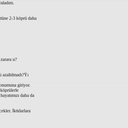
raladım.
stüne 2-3 köprü daha
 zarara u?
ü azaltılmadı?Ÿı
konumuna giriyor.
köprülerle
 hayatımızı daha da
kler. İktidarlara