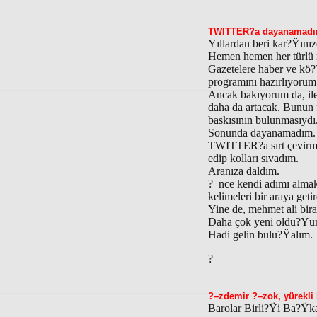
TWITTER?a dayanamadım 
Yıllardan beri kar?Ÿını
Hemen hemen her türlü 
Gazetelere haber ve k
programını hazırlıyorum
Ancak bakıyorum da, ile
daha da artacak. Bunun 
baskısının bulunmasıydı
Sonunda dayanamadım.
TWITTER?a sırt çevirmen
edip kolları sıvadım.
Aranıza daldım.
?–nce kendi adımı almak
kelimeleri bir araya ge
Yine de, mehmet ali bir
Daha çok yeni oldu?Ÿum
Hadi gelin bulu?Ÿalım.
?
?–zdemir ?–zok, yürekli 
Barolar Birli?Ÿi Ba?Ÿka