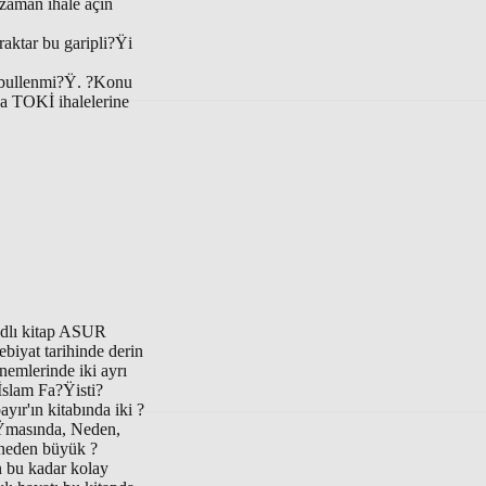
 zaman ihale açın
ktar bu garipli?Ÿi
abullenmi?Ÿ. ?Konu
ha TOKİ ihalelerine
adlı kitap ASUR
biyat tarihinde derin
nemlerinde iki ayrı
İslam Fa?Ÿisti?
yır'ın kitabında iki ?
?Ÿmasında, Neden,
, neden büyük ?
 bu kadar kolay