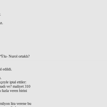
.
ız.
?Ÿlu- Nurol ortaklı?
 edildi.
.
le iptal ettiler:
madı ve? maliyet 310
 fazla veren birini
milyon lira verene bu