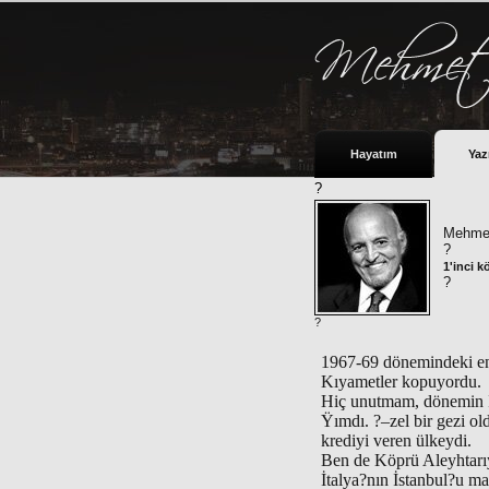
Hayatım
Yaz
?
Mehmet
?
1'inci 
?
?
1967-69 dönemindeki en 
Kıyametler kopuyordu.
Hiç unutmam, dönemin İt
Ÿımdı. ?–zel bir gezi ol
krediyi veren ülkeydi.
Ben de Köprü Aleyhtar
İtalya?nın İstanbul?u ma