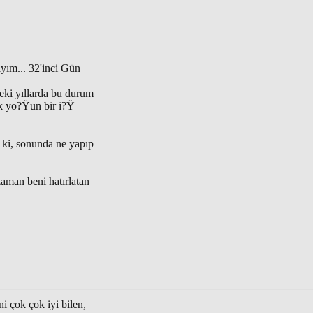
ım... 32'inci Gün
eki yıllarda bu durum
k yo?Ÿun bir i?Ÿ
 ki, sonunda ne yapıp
aman beni hatırlatan
 çok çok iyi bilen,