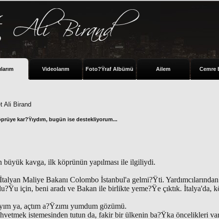
ılarım
Videolarım
Foto?Ÿraf Albümü
Ailem
Cemre 
 Ali Birand
köprüye kar?Ÿıydım, bugün ise destekliyorum...
büyük kavga, ilk köprünün yapılması ile ilgiliydi.
alyan Maliye Bakanı Colombo İstanbul'a gelmi?Ÿti. Yardımcılarından 
du?Ÿu için, beni aradı ve Bakan ile birlikte yeme?Ÿe çıktık. İtalya'da,
ıyım ya, açtım a?Ÿzımı yumdum gözümü.
hvetmek istemesinden tutun da, fakir bir ülkenin ba?Ÿka öncelikleri var