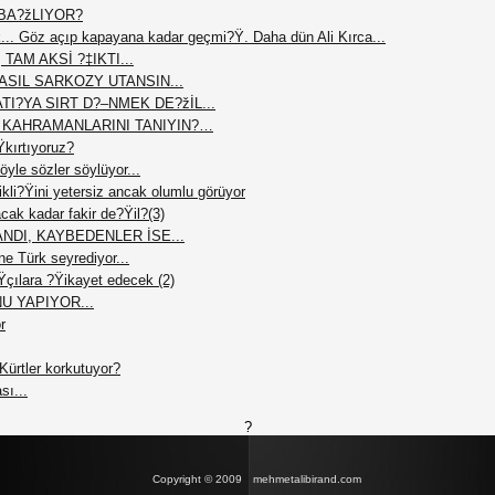
BA?žLIYOR?
ük... Göz açıp kapayana kadar geçmi?Ÿ. Daha dün Ali Kırca...
AM AKSİ ?‡IKTI...
ASIL SARKOZY UTANSIN...
I?YA SIRT D?–NMEK DE?žİL...
İ KAHRAMANLARINI TANIYIN?…
Ÿkırtıyoruz?
yle sözler söylüyor...
li?Ÿini yetersiz ancak olumlu görüyor
cak kadar fakir de?Ÿil?(3)
NDI, KAYBEDENLER İSE...
ne Türk seyrediyor...
?Ÿçılara ?Ÿikayet edecek (2)
U YAPIYOR...
r
ürtler korkutuyor?
sı...
?
Copyright © 2009
mehmetalibirand.com