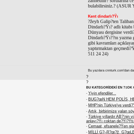
zannedilir? sorularına ce
bulabilirsiniz.? (ASUR 
Kent dindarlı?Ÿı
?žeyh Galip?ten Taliban
Dindarlı?Ÿı? adlı kitab
Dünyası dergisine verdi
Dindarlı?Ÿı??nı yazma ge
gibi kavramları açıklay
yaptırmaktan geçmedi?Ÿi
511 24 24)
Bu yazılara cnnturk.com'dan da e
?
?
BU KATEGORİDEKİ EN ?‡OK 
Yiyin efendiler...
-
BUG?œN HEM POLİS, H
-
MHP'nin Türkiye'ye verdi?
-
Artık, birbirimize yalan sö
-
Türkiye yıllardır AB?’nin 
-
anlayı?Ÿı çoktan de?Ÿi?Ÿti
Cemaat, efsanele?Ÿen güc
-
MİLLİ G?–R?œ?ž, G?œL
-