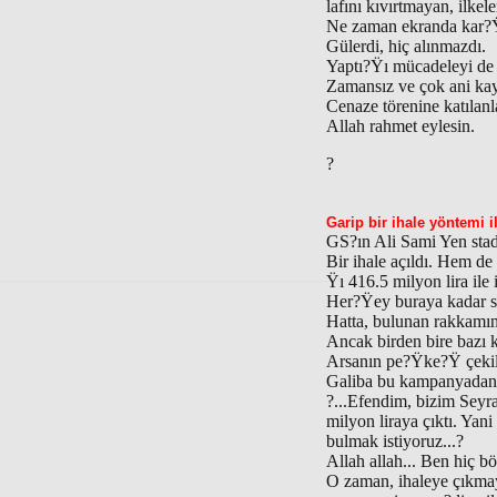
lafını kıvırtmayan, ilke
Ne zaman ekranda kar?Ÿ
Gülerdi, hiç alınmazdı.
Yaptı?Ÿı mücadeleyi de 
Zamansız ve çok ani kay
Cenaze törenine katılanl
Allah rahmet eylesin.
?
Garip bir ihale yöntemi i
GS?ın Ali Sami Yen stad
Bir ihale açıldı. Hem de
Ÿı 416.5 milyon lira ile 
Her?Ÿey buraya kadar s
Hatta, bulunan rakkamın
Ancak birden bire bazı 
Arsanın pe?Ÿke?Ÿ çekild
Galiba bu kampanyadan k
?...Efendim, bizim Seyr
milyon liraya çıktı. Yan
bulmak istiyoruz...?
Allah allah... Ben hiç b
O zaman, ihaleye çıkmayı