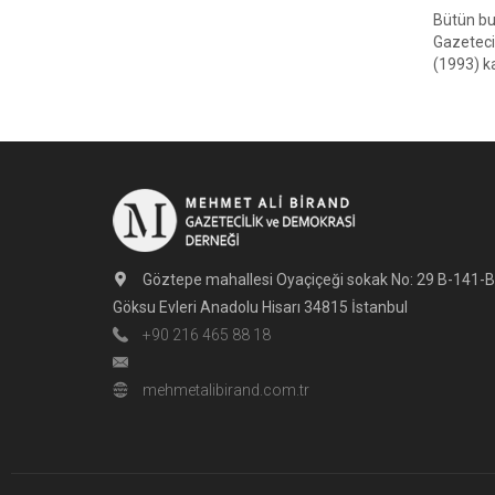
Bütün bu
Gazetecis
(1993) k
Göztepe mahallesi Oyaçiçeği sokak No: 29 B-141-B
Göksu Evleri Anadolu Hisarı 34815 İstanbul
+90 216 465 88 18
mehmetalibirand.com.tr