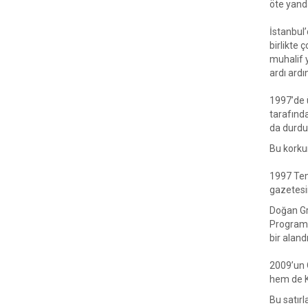
öte yand
İstanbul
birlikte 
muhalif y
ardı ard
1997’de 
tarafınd
da durdu
Bu korkun
1997 Tem
gazetesi
Doğan Gr
Program 
bir aland
2009’un 
hem de K
Bu satır