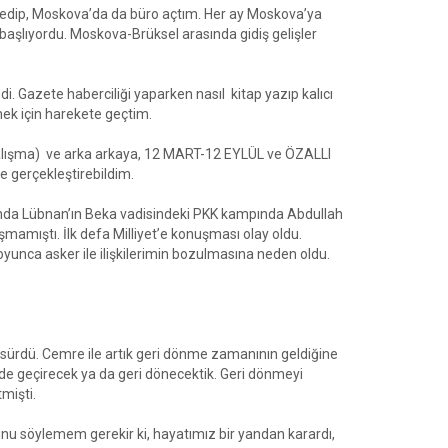
ikna edip, Moskova’da da büro açtım. Her ay Moskova’ya
 başlıyordu. Moskova-Brüksel arasında gidiş gelişler
 Gazete haberciliği yaparken nasıl kitap yazıp kalıcı
mek için harekete geçtim.
çalışma) ve arka arkaya, 12 MART-12 EYLÜL ve ÖZALLI
e gerçekleştirebildim.
ılında Lübnan’ın Beka vadisindeki PKK kampında Abdullah
şmamıştı. İlk defa Milliyet’e konuşması olay oldu.
oyunca asker ile ilişkilerimin bozulmasına neden oldu.
 sürdü. Cemre ile artık geri dönme zamanının geldiğine
’de geçirecek ya da geri dönecektik. Geri dönmeyi
mişti.
unu söylemem gerekir ki, hayatımız bir yandan karardı,