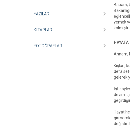
Babam, b
Bakanlığ
YAZILAR
eğlenceli
yemek yer
kalmıştı.
KİTAPLAR
HAYATA 
FOTOĞRAFLAR
Annem, ba
Kışları, 
defa sefe
gelerek 
İşte öyle
devirmişi
geçirdiği
Hayat he
girmemle
değiştird