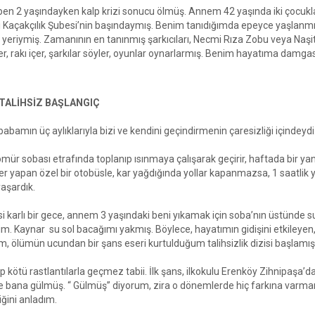
en 2 yaşındayken kalp krizi sonucu ölmüş. Annem 42 yaşında iki çocukla 
ı Kaçakçılık Şubesi’nin başındaymış. Benim tanıdığımda epeyce yaşlan
 yeriymiş. Zamanının en tanınmış şarkıcıları, Necmi Rıza Zobu veya Naşit 
, rakı içer, şarkılar söyler, oyunlar oynarlarmış. Benim hayatıma damgas
TALİHSİZ BAŞLANGIÇ
bamın üç aylıklarıyla bizi ve kendini geçindirmenin çaresizliği içindeydi
kömür sobası etrafında toplanıp ısınmaya çalışarak geçirir, haftada bir 
r yapan özel bir otobüsle, kar yağdığında yollar kapanmazsa, 1 saatlik y
yaşardık.
si karlı bir gece, annem 3 yaşındaki beni yıkamak için soba’nın üstünde 
m. Kaynar su sol bacağımı yakmış. Böylece, hayatımın gidişini etkileyen, 
m, ölümün ucundan bir şans eseri kurtulduğum talihsizlik dizisi başlamış
p kötü rastlantılarla geçmez tabii. İlk şans, ilkokulu Erenköy Zihnipaş
 bana gülmüş. “ Gülmüş” diyorum, zira o dönemlerde hiç farkına varmam
iğini anladım.