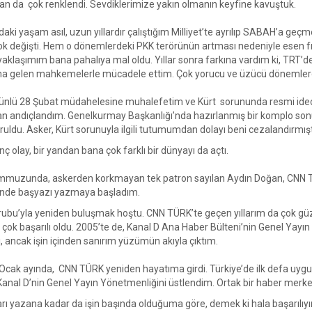
an da çok renklendi. Sevdiklerimize yakın olmanın keyfine kavuştuk.
’daki yaşam asıl, uzun yıllardır çalıştığım Milliyet’te ayrılıp SABAH’a
çok değişti. Hem o dönemlerdeki PKK terörünün artması nedeniyle esen fır
aklaşımım bana pahalıya mal oldu. Yıllar sonra farkına vardım ki, TRT’de
ına gelen mahkemelerle mücadele ettim. Çok yorucu ve üzücü dönemler
ünlü 28 Şubat müdahelesine muhalefetim ve Kürt sorununda resmi ideo
an andıçlandım. Genelkurmay Başkanlığı’nda hazırlanmış bir komplo 
ruldu. Asker, Kürt sorunuyla ilgili tutumumdan dolayı beni cezalandırmı
ç olay, bir yandan bana çok farklı bir dünyayı da açtı.
muzunda, askerden korkmayan tek patron sayılan Aydın Doğan, CNN T
nde başyazı yazmaya başladım.
ubu’yla yeniden buluşmak hoştu. CNN TÜRK’te geçen yıllarım da çok güze
çok başarılı oldu. 2005’te de, Kanal D Ana Haber Bülteni’nin Genel Yayı
ı, ancak işin içinden sanırım yüzümün akıyla çıktım.
Ocak ayında, CNN TÜRK yeniden hayatıma girdi. Türkiye’de ilk defa uygul
anal D’nin Genel Yayın Yönetmenliğini üstlendim. Ortak bir haber merke
ları yazana kadar da işin başında olduğuma göre, demek ki hala başarılıy