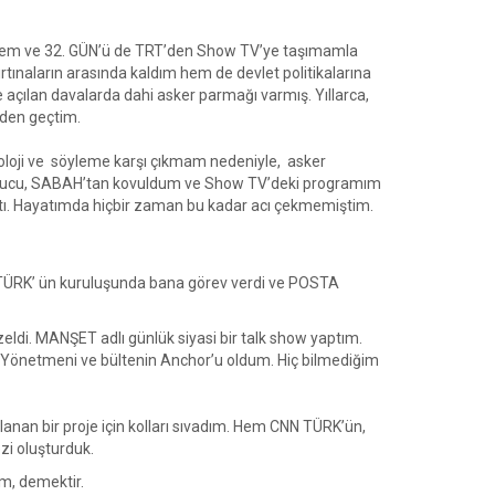
 geçmem ve 32. GÜN’ü de TRT’den Show TV’ye taşımamla
tınaların arasında kaldım hem de devlet politikalarına
 açılan davalarda dahi asker parmağı varmış. Yıllarca,
den geçtim.
loji ve söyleme karşı çıkmam nedeniyle, asker
sonucu, SABAH’tan kovuldum ve Show TV’deki programım
ştı. Hayatımda hiçbir zaman bu kadar acı çekmemiştim.
ÜRK’ ün kuruluşunda bana görev verdi ve POSTA
ldi. MANŞET adlı günlük siyasi bir talk show yaptım.
n Yönetmeni ve bültenin Anchor’u oldum. Hiç bilmediğim
anan bir proje için kolları sıvadım. Hem CNN TÜRK’ün,
zi oluşturduk.
ım, demektir.