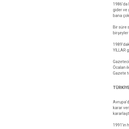
1986’da b
gider ve 
bana çok 
Bir süre
birşeyle
1989’dak
YILLAR ge
Gazeteci
Öcalan il
Gazete to
TÜRKİYE
Avrupa’d
karar ve
kararlaş
1991’in 