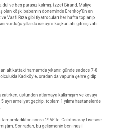
dul ve beş parasız kalmış. İzzet Birand, Maliye
mış olan köşk, babamın döneminde Erenköy’ün en
ve Vasfi Rıza gibi tiyatrocuları her hafta toplanıp
ını vurduğu yıllarda ise aynı köşkün ahı gitmiş vahı
.
yanan alt kattaki hamamda yıkanır, günde sadece 7-8
olculukla Kadıköy’e, oradan da vapurla şehre gidip
su ısıtırken, üstünden atlamaya kalkmışım ve kovayı
5 ayrı ameliyat geçirip, toplam 1 yılımı hastanelerde
.
a’da tamamladıktan sonra 1955’te Galatasaray Lisesine
ıştım. Sonradan, bu gelişmenin beni nasıl