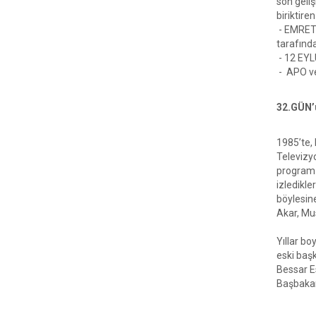
son geli
biriktiren
- EMRET K
tarafında
- 12 EYL
- APO ve
32.GÜN’
1985’te, 
Televizyo
program y
izledikl
böylesin
Akar, Mu
Yıllar b
eski baş
Bessar Es
Başbakan