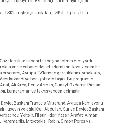
yla, Türkiye’nin AB tarihçesini tümüyle içinde
K’nın işleyişini anlatan, TSK ile ilgili sivil biri
 Gazetecilik artık beni tek başına tatmin etmiyordu.
ri ele alan ve yabancı devlet adamlarını konuk eden bir
a programı, Avrupa TV’lerinde gördüklerimi örnek alıp,
eni kazandı ve beni şöhrete taşıdı. Bu programın
 Anat, Ali Kırca, Deniz Arman, Cüneyt Özdemir, Rıdvan
bir, kameraman ve teknisyenden gelmiştir.
sa Devlet Başkanı François Mitterand, Avrupa Komisyonu
lı Hüseyin ve oğlu Kral Abdullah, Suriye Devlet Başkanı
bachov, Yeltsin, Filistin lideri Yassir Arafat, Alman
 Karamanlis, Mitsotakis, Rabin, Simon Peres vs...