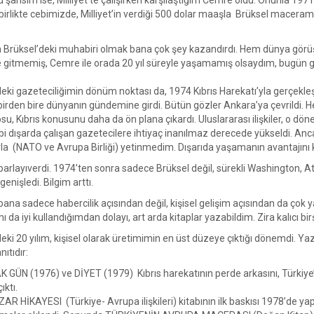
 şansım ise, Milliyet’te çalışırken karşılaştığım Cemre oldu. Onunla 197
le birlikte cebimizde, Milliyet’in verdiği 500 dolar maaşla Brüksel maceram
’in Brüksel’deki muhabiri olmak bana çok şey kazandırdı. Hem dünya gör
e gitmemiş, Cemre ile orada 20 yıl süreyle yaşamamış olsaydım, bugün
eki gazeteciliğimin dönüm noktası da, 1974 Kıbrıs Harekatı’yla gerçekleşti.
birden bire dünyanın gündemine girdi. Bütün gözler Ankara’ya çevrildi. H
u, Kıbrıs konusunu daha da ön plana çıkardı. Uluslararası ilişkiler, o 
bi dışarda çalışan gazetecilere ihtiyaç inanılmaz derecede yükseldi. A
la (NATO ve Avrupa Birliği) yetinmedim. Dışarıda yaşamanın avantajını ku
parlayıverdi. 1974’ten sonra sadece Brüksel değil, sürekli Washington, A
nişledi. Bilgim arttı.
bana sadece habercilik açısından değil, kişisel gelişim açısından da çok y
da iyi kullandığımdan dolayı, art arda kitaplar yazabildim. Zira kalıcı bi
eki 20 yılım, kişisel olarak üretimimin en üst düzeye çıktığı dönemdi. Yazd
ıtıdır:
K GÜN (1976) ve DİYET (1979) Kıbrıs harekatının perde arkasını, Türkiye’nin
ıktı.
AR HİKAYESI (Türkiye- Avrupa ilişkileri) kitabının ilk baskısı 1978’de ya