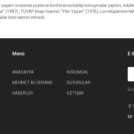
 yaşam sırasında yüzlerce konferansa katılıp konuşmalar yaptım, ödüller 
i” (1987) , TÜYAP kitap fuarının “Yılın Yazarı” (1976), Lion klüplerinin M
adar beni tatmin etmedi.
Menü
E-
ANASAYFA
KURUMSAL
MEHMET ALİ BİRAND
DUYURULAR
Biz
HABERLER
İLETİŞİM