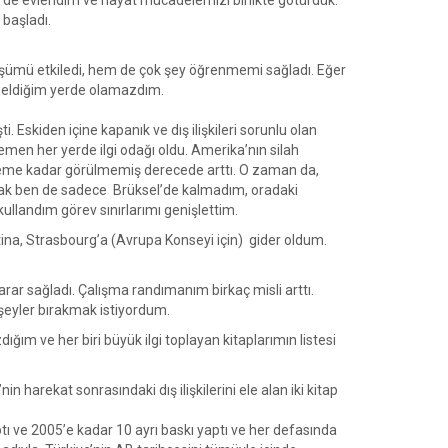
1’de evlendim ve hayat mücadelemizi birlikte götürdük.
 başladı.
üşümü etkiledi, hem de çok şey öğrenmemi sağladı. Eğer
 geldiğim yerde olamazdım.
 Eskiden içine kapanık ve dış ilişkileri sorunlu olan
emen her yerde ilgi odağı oldu. Amerika’nın silah
döneme kadar görülmemiş derecede arttı. O zaman da,
ncak ben de sadece Brüksel’de kalmadım, oradaki
llandım görev sınırlarımı genişlettim.
tina, Strasbourg’a (Avrupa Konseyi için) gider oldum.
arar sağladı. Çalışma randımanım birkaç misli arttı.
rşeyler bırakmak istiyordum.
ığım ve her biri büyük ilgi toplayan kitaplarımın listesi
 harekat sonrasındaki dış ilişkilerini ele alan iki kitap
ptı ve 2005’e kadar 10 ayrı baskı yaptı ve her defasında