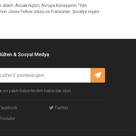
aldım. Ancak hiçbiri, Avrupa Konseyinin “Yılın
elvin Jones Fellow ödülü ve Fransızları Şövalye nişanı
Bülten & Sosyal Medya
e en yakın haberlerden haberdar olun
Facebook
Twitter
Youtube