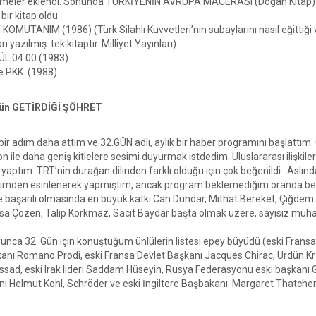
şmeler eklendi. Sonunda TÜRKİYENİN AVRUPA MACERASI (Doğan Kitap) adı
 bir kitap oldu.
OMUTANIM (1986) (Türk Silahlı Kuvvetleri’nin subaylarını nasıl eğittiği ve TS
n yazılmış tek kitaptır. Milliyet Yayınları)
ÜL 04.00 (1983)
 PKK. (1988)
ün GETİRDİĞİ ŞÖHRET
bir adım daha attım ve 32.GÜN adlı, aylık bir haber programını başlattım.
n ile daha geniş kitlelere sesimi duyurmak istdedim. Uluslararası ilişkile
aptım. TRT’nin durağan dilinden farklı olduğu için çok beğenildi. Aslınd
erimden esinlenerek yapmıştım, ancak program beklemediğim oranda beğ
e başarılı olmasında en büyük katkı Can Dündar, Mithat Bereket, Çiğdem
sa Çözen, Talip Korkmaz, Sacit Baydar başta olmak üzere, sayısız muha
oyunca 32. Gün için konuştuğum ünlülerin listesi epey büyüdü (eski Fran
kanı Romano Prodi, eski Fransa Devlet Başkanı Jacques Chirac, Ürdün Kra
sad, eski Irak lideri Saddam Hüseyin, Rusya Federasyonu eski başkanı Gor
ı Helmut Kohl, Schröder ve eski İngiltere Başbakanı Margaret Thatcher,