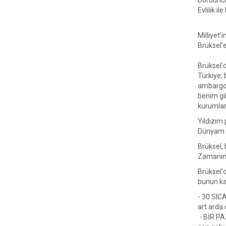
Dördüncü
Evlilik i
Milliyet
Brüksel’
Brüksel’d
Türkiye, 
ambargos
benim gi
kurumlar
Yıldızım 
Dünyam ge
Brüksel, 
Zamanımı 
Brüksel’d
bunun kan
- 30 SICA
art arda ç
- BİR PAZ