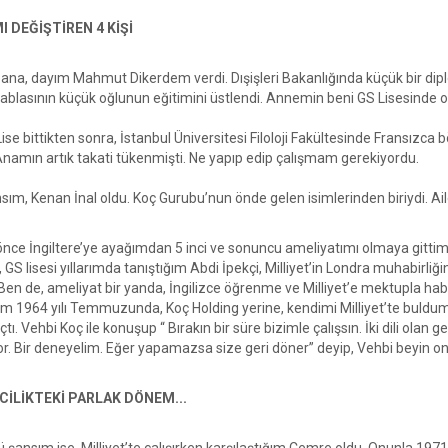
I DEĞİŞTİREN 4 KİŞİ
bana, dayım Mahmut Dikerdem verdi. Dışişleri Bakanlığında küçük bir di
ablasının küçük oğlunun eğitimini üstlendi. Annemin beni GS Lisesinde ok
ise bittikten sonra, İstanbul Üniversitesi Filoloji Fakültesinde Fransız
Anamın artık takati tükenmişti. Ne yapıp edip çalışmam gerekiyordu.
ansım, Kenan İnal oldu. Koç Gurubu’nun önde gelen isimlerinden biriydi. 
önce İngiltere’ye ayağımdan 5 inci ve sonuncu ameliyatımı olmaya gitti
 GS lisesi yıllarımda tanıştığım Abdi İpekçi, Milliyet’in Londra muhabirliğin
 Ben de, ameliyat bir yanda, İngilizce öğrenme ve Milliyet’e mektupla ha
 1964 yılı Temmuzunda, Koç Holding yerine, kendimi Milliyet’te buldum.
ı. Vehbi Koç ile konuşup “ Bırakın bir süre bizimle çalışsın. İki dili olan g
r. Bir deneyelim. Eğer yapamazsa size geri döner” deyip, Vehbi beyin ona
İLİKTEKİ PARLAK DÖNEM...