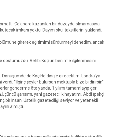
plomattı. Çok para kazanılan bir düzeyde olmamasına
utacak imkanı yoktu. Dayım okul taksitlerini yüklendi.
ca bölümüne girerek eğitimimi sürdürmeyi denedim, ancak
Aile dostumuzdu. Vehbi Koç’un benimle ilgilenmesini
m. Dönüşümde de Koç Holding’e girecektim. Londra’ya
i verdi. “İlginç şeyler bulursan mektupla bize bildirirsin”
berler gönderme öte yanda, 1 yılımı tamamlayıp geri
Üçüncü şansımı, yani gazetecilik hayatımı, Abdi İpekçi
enç bir insan. Üstelik gazeteciliği seviyor ve yetenekli
yını almıştı.