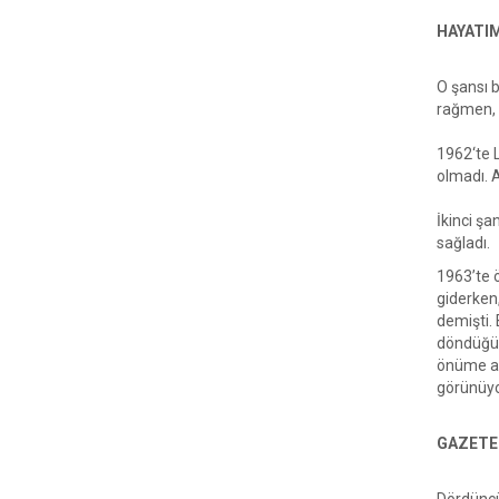
HAYATIM
O şansı 
rağmen, 
1962‘te L
olmadı. 
İkinci ş
sağladı.
1963’te 
giderken,
demişti.
döndüğüm
önüme açt
görünüyo
GAZETEC