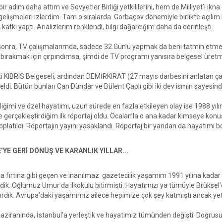
ir adım daha attım ve Sovyetler Birliği yetkililerini, hem de Milliyet’i 
gelişmeleri izlerdim. Tam o sıralarda Gorbaçov dönemiyle birlikte açılım
katkı yaptı. Analizlerim renklendi, bilgi dağarcığım daha da derinleşti.
 sonra, TV çalışmalarımda, sadece 32.Gün’ü yapmak da beni tatmin etmedi.
r bırakmak için çırpındımsa, şimdi de TV programı yanısıra belgesel üret
i KIBRIS Belgeseli, ardından DEMİRKIRAT (27 mayıs darbesini anlatan 
ldi. Bütün bunları Can Dündar ve Bülent Çaplı gibi iki dev ismin sayesind
liğimi ve özel hayatımı, uzun sürede en fazla etkileyen olay ise 1988 y
e gerçekleştirdiğim ilk röportaj oldu. Öcalan’la o ana kadar kimseye konu
platıldı. Röportajın yayını yasaklandı. Röportaj bir yandan da hayatımı b
’YE GERİ DÖNÜŞ VE KARANLIK YILLAR...
a fırtına gibi geçen ve inanılmaz gazetecilik yaşamım 1991 yılına kadar
rdik. Oğlumuz Umur da ilkokulu bitirmişti. Hayatımızı ya tümüyle Brüksel
tırdık. Avrupa’daki yaşamımız ailece hepimize çok şey katmıştı ancak yet
haziranında, İstanbul’a yerleştik ve hayatımız tümünden değişti. Doğrus