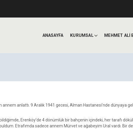
ANASAYFA
KURUMSAL
MEHMET ALİ 
 annem anlattı. 9 Aralık 1941 gecesi, Alman Hastanesi’nde dünyaya ge
ildiğimde, Erenköy’de 4 dönümlük bir bahçenin içindeki, her tarafı dökül
buldum. Etrafımda sadece annem Mürvet ve ağabeyim Ural vardı. Bir de 