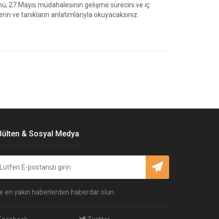
ü, 27 Mayıs müdahalesinin gelişme sürecini ve iç
ilerin ve tanıkların anlatımlarıyla okuyacaksınız.
Bülten & Sosyal Medya
e en yakın haberlerden haberdar olun