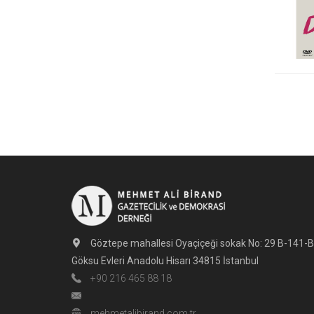
Göztepe mahallesi Oyaçiçeği sokak No: 29 B-141-B
Göksu Evleri Anadolu Hisarı 34815 İstanbul
+90 216 465 88 18
mehmetalibirand.com.tr