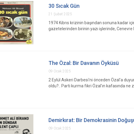
30 Sıcak Gün
21 Şubat 2025
1974 Kıbrıs krizinin başından sonuna kadar i
gazetelerinden birinin yazı işlerinde, Cenevre
The Özal: Bir Davanın Öyküsü
09 Ocak 2025
2 Eylül Askeri Darbesi'ni önceden Özal'a duyur
oldu?.. Parti kurma fikri Özal'ın kafasında n
Demirkırat: Bir Demokrasinin Doğuş
09 Ocak 2025