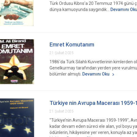
Türk Ordusu Kıbrıs'a 20 Temmuz 1974 günü çıkt
dünya kamuoyunda saygındık...
Devamını Ok
Emret Komutanım
21 Şubat 2025
1986'da Türk Silahlı Kuvvetlerinin kimlerden 
Genelkurmay tarafından yerden yere vurulmuştu
bölümler almıştı.
Devamını Oku
Türkiye nin Avrupa Macerası 1959-
21 Şubat 2025
"Türkiye’nin Avrupa Macerası 1959-1999", Avru
kadar devam eden süreci ele alan, yol boyu yapı
ödünlerin, hikâyesine yer veren, konuyla az ya 