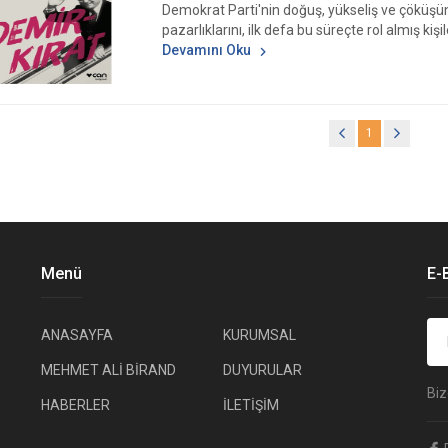
Demokrat Parti'nin doğuş, yükseliş ve çöküşün
pazarlıklarını, ilk defa bu süreçte rol almış kiş
Devamını Oku
1
Menü
E-
ANASAYFA
KURUMSAL
MEHMET ALİ BİRAND
DUYURULAR
Biz
HABERLER
İLETİŞİM