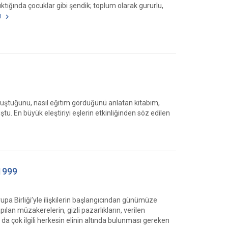
ığında çocuklar gibi şendik; toplum olarak gururlu,
u
oluştuğunu, nasıl eğitim gördüğünü anlatan kitabım,
. En büyük eleştiriyi eşlerin etkinliğinden söz edilen
1999
pa Birliği’yle ilişkilerin başlangıcından günümüze
lan müzakerelerin, gizli pazarlıkların, verilen
da çok ilgili herkesin elinin altında bulunması gereken