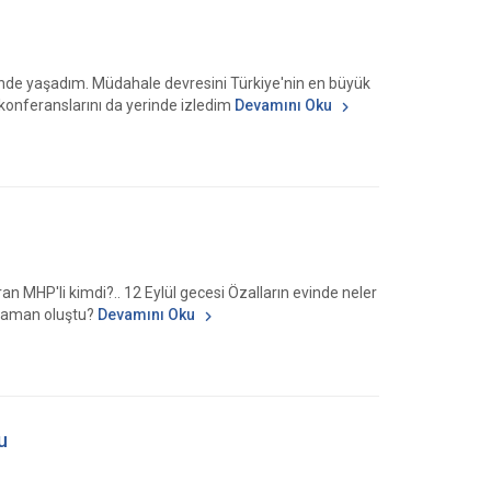
çinde yaşadım. Müdahale devresini Türkiye'nin en büyük
 konferanslarını da yerinde izledim
Devamını Oku
an MHP'li kimdi?.. 12 Eylül gecesi Özalların evinde neler
e zaman oluştu?
Devamını Oku
u