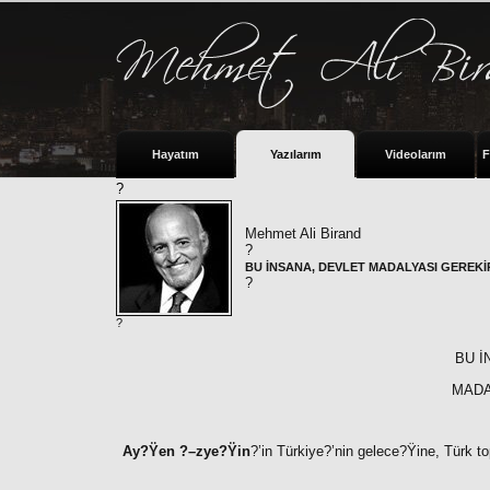
Hayatım
Yazılarım
Videolarım
F
?
Mehmet Ali Birand
?
BU İNSANA, DEVLET MADALYASI GEREKİ
?
?
BU İ
MADA
Ay?Ÿen ?–zye?Ÿin
?’in Türkiye?’nin gelece?Ÿine, Türk t