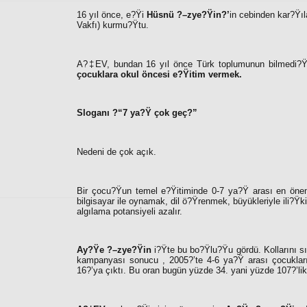
16 yıl önce, e?Ÿi
Hüsnü ?–zye?Ÿin?’
in cebinden kar?Ÿı
Vakfı) kurmu?Ÿtu.
A?‡EV, bundan 16 yıl önce Türk toplumunun bilmedi?Ÿi, b
çocuklara okul öncesi e?Ÿitim vermek.
Sloganı ?“7 ya?Ÿ çok geç?”
Nedeni de çok açık.
Bir çocu?Ÿun temel e?Ÿitiminde 0-7 ya?Ÿ arası en önemli
bilgisayar ile oynamak, dil ö?Ÿrenmek, büyükleriyle ili?Ÿ
algılama potansiyeli azalır.
Ay?Ÿe ?–zye?Ÿin
i?Ÿte bu bo?Ÿlu?Ÿu gördü. Kollarını sı
kampanyası sonucu , 2005?’te 4-6 ya?Ÿ arası çocukları
16?’ya çıktı. Bu oran bugün yüzde 34. yani yüzde 107?’lik 