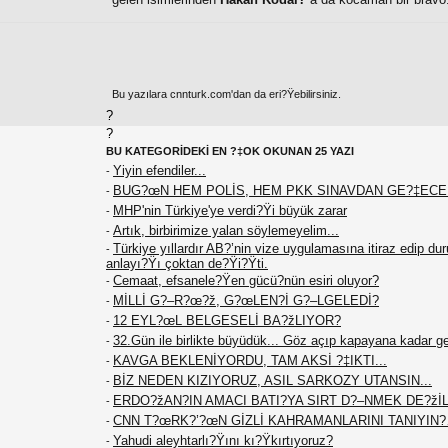
Bu yazılara cnnturk.com'dan da eri?Ÿebilirsiniz.
?
?
BU KATEGORİDEKİ EN ?‡OK OKUNAN 25 YAZI
Yiyin efendiler...
-
BUG?œN HEM POLİS, HEM PKK SINAVDAN GE?‡EC
-
MHP'nin Türkiye'ye verdi?Ÿi büyük zarar
-
Artık, birbirimize yalan söylemeyelim...
-
Türkiye yıllardır AB?’nin vize uygulamasına itiraz edip du
-
anlayı?Ÿı çoktan de?Ÿi?Ÿti.
Cemaat, efsanele?Ÿen gücü?nün esiri oluyor?
-
MİLLİ G?–R?œ?ž, G?œLEN?İ G?–LGELEDİ?
-
12 EYL?œL BELGESELİ BA?žLIYOR?
-
32.Gün ile birlikte büyüdük... Göz açıp kapayana kadar g
-
KAVGA BEKLENİYORDU, TAM AKSİ ?‡IKTI...
-
BİZ NEDEN KIZIYORUZ, ASIL SARKOZY UTANSIN...
-
ERDO?žAN?IN AMACI BATI?YA SIRT D?–NMEK DE?žİL.
-
CNN T?œRK?’?œN GİZLİ KAHRAMANLARINI TANIYIN
-
Yahudi aleyhtarlı?Ÿını kı?Ÿkırtıyoruz?
-