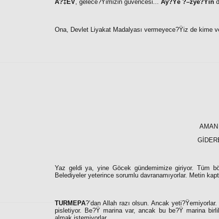
A?‡EV
, gelece?Ÿimizin güvencesi...
Ay?Ÿe ?–zye?Ÿin
d
Ona, Devlet Liyakat Madalyası vermeyece?Ÿiz de kime v
AMAN 
GİDERE
Yaz geldi ya, yine Göcek gündemimize giriyor. Tüm böl
Belediyeler yeterince sorumlu davranamıyorlar. Metin kap
TURMEPA
?’dan Allah razı olsun. Ancak yeti?Ÿemiyorlar. 
pisletiyor. Be?Ÿ marina var, ancak bu be?Ÿ marina birl
almak istemiyorlar.