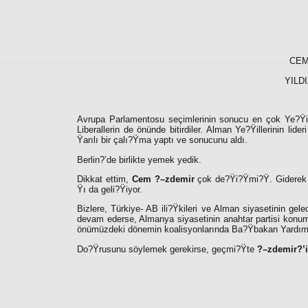
CEM
YILD
Avrupa Parlamentosu seçimlerinin sonucu en çok Ye?Ÿille
Liberallerin de önünde bitirdiler. Alman Ye?Ÿillerinin lid
Ÿarılı bir çalı?Ÿma yaptı ve sonucunu aldı.
Berlin?’de birlikte yemek yedik.
Dikkat ettim,
Cem ?–zdemir
çok de?Ÿi?Ÿmi?Ÿ. Giderek o
Ÿı da geli?Ÿiyor.
Bizlere, Türkiye- AB ili?Ÿkileri ve Alman siyasetinin ge
devam ederse, Almanya siyasetinin anahtar partisi konumu
önümüzdeki dönemin koalisyonlarında Ba?Ÿbakan Yardımcıs
Do?Ÿrusunu söylemek gerekirse, geçmi?Ÿte
?–zdemir?’i