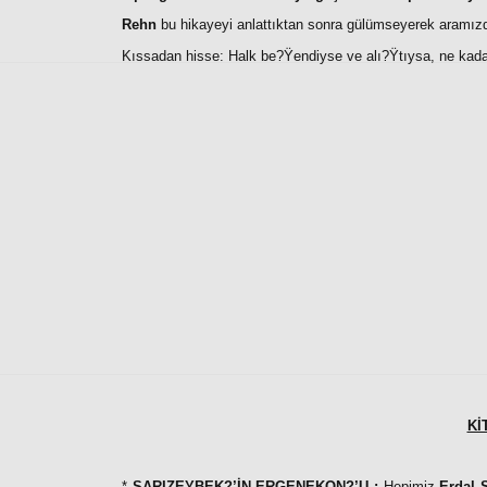
Rehn
bu hikayeyi anlattıktan sonra gülümseyerek aramızd
Kıssadan hisse: Halk be?Ÿendiyse ve alı?Ÿtıysa, ne kadar i
Kİ
*
SARIZEYBEK?’İN ERGENEKON?’U :
Hepimiz
Erdal 