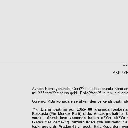
OL
AKP?’YE
Avrupa Komisyonunda, Geni?Ÿlemeden sorumlu Komiser O
mi ??”
tartı?Ÿmasına geldi.
Erdo?Ÿan?’
ın tepkisini anl
Gülerek, ?“
Bu konuda size ülkemden ve kendi partimd
?“?…
Bizim partinin adı 1965- 88 arasında Keskusta
Keskusta (Fin Merkez Parti) oldu. Ancak muhalifler 
vardı . Ancak kısa zamanda halkın a?Ÿzı alı?Ÿtı v
Güvenilmez demektir)
Partinin lideri çok sinirlendi 
tepki gösterdi. Aradan 43 yıl geçti. Hala Kepu denili