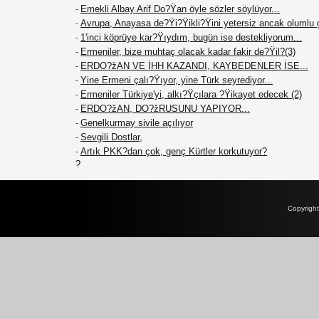
Emekli Albay Arif Do?Ÿan öyle sözler söylüyor...
-
Avrupa, Anayasa de?Ÿi?Ÿikli?Ÿini yetersiz ancak olumlu 
-
1'inci köprüye kar?Ÿıydım, bugün ise destekliyorum...
-
Ermeniler, bize muhtaç olacak kadar fakir de?Ÿil?(3)
-
ERDO?žAN VE İHH KAZANDI, KAYBEDENLER İSE...
-
Yine Ermeni çalı?Ÿıyor, yine Türk seyrediyor...
-
Ermeniler Türkiye'yi, alkı?Ÿçılara ?Ÿikayet edecek (2)
-
ERDO?žAN, DO?žRUSUNU YAPIYOR...
-
Genelkurmay sivile açılıyor
-
Sevgili Dostlar,
-
Artık PKK?dan çok, genç Kürtler korkutuyor?
-
?
Copyrigh