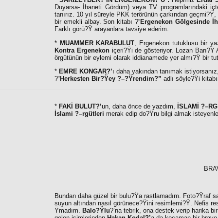
Duyarsa- İhaneti Gördüm) veya TV programlarındaki içt
tanırız. 10 yıl süreyle PKK terörünün çarkından geçmi?
bir emekli albay. Son kitabı ?“
Ergenekon Gölgesinde İ
Farklı görü?Ÿ arayanlara tavsiye ederim.
*
MUAMMER KARABULUT
, Ergenekon tutuklusu bir y
Kontra Ergenekon
içeri?Ÿi de gösteriyor. Lozan Barı?
örgütünün bir eylemi olarak iddianamede yer almı?Ÿ bir tu
*
EMRE KONGAR?’
ı daha yakından tanımak istiyorsanız
?“
Herkesten Bir?Ÿey ?–?Ÿrendim?”
adlı söyle?Ÿi kitab
*
FAKİ BULUT?’
un, daha önce de yazdım,
İSLAMİ ?–R
İslami ?–rgütleri
merak edip do?Ÿru bilgi almak isteyenle
BRA
Bundan daha güzel bir bulu?Ÿa rastlamadım. Foto?Ÿraf s
suyun altından nasıl görünece?Ÿini resimlemi?Ÿ. Nefis re
Ÿmadım.
Balo?Ÿlu
?’na tebrik, ona destek verip harika 
gelen isimlerinden
Hakan Kodal?’
a da kocaman bir bravo.