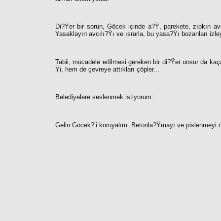
Di?Ÿer bir sorun, Göcek içinde a?Ÿ, parekete, zıpkın avc
Yasaklayın avcılı?Ÿı ve ısrarla, bu yasa?Ÿı bozanları izle
Tabii, mücadele edilmesi gereken bir di?Ÿer unsur da kaçak 
Ÿi, hem de çevreye attıkları çöpler...
Belediyelere seslenmek istiyorum:
Gelin Göcek?’i koruyalım. Betonla?Ÿmayı ve pislenmeyi ö