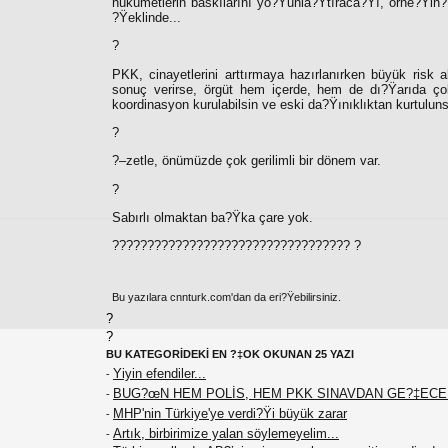
hükümetlerin baskılarını yo?Ÿunla?Ÿtıraca?Ÿı, örne?Ÿin
?
?Ÿeklinde...
?
PKK, cinayetlerini arttırmaya hazırlanırken büyük risk 
sonuç verirse, örgüt hem içerde, hem de dı?Ÿarıda ç
koordinasyon kurulabilsin ve eski da?Ÿınıklıktan kurtulun
?
?–zetle, önümüzde çok gerilimli bir dönem var.
?
Sabırlı olmaktan ba?Ÿka çare yok.
??????????????????????????????????
?
Bu yazılara cnnturk.com'dan da eri?Ÿebilirsiniz.
?
?
BU KATEGORİDEKİ EN ?‡OK OKUNAN 25 YAZI
Yiyin efendiler...
-
BUG?œN HEM POLİS, HEM PKK SINAVDAN GE?‡EC
-
MHP'nin Türkiye'ye verdi?Ÿi büyük zarar
-
Artık, birbirimize yalan söylemeyelim...
-