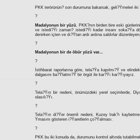
PKK terörünün
?
son durumuna bakarsak, geli?Ÿmeleri iki ?
?
Madalyonun bir yüzü
, PKK?nın birden bire eski günlerin
ve istedi?Ÿi zaman
?
istedi?Ÿi kadar insanı soka?Ÿa dö
denirken içten ve dı?Ÿtan ardı ardına saldırlar düzenleye
?
Madalyonun bir de öbür yüzü var...
?
İstihbarat raporlarına göre, tela?Ÿa kapılmı?Ÿ ve elind
dalgasını ba?Ÿlatmı?Ÿ bir örgüt ile kar?Ÿı kar?Ÿıyayız.
?
Tela?Ÿın bir nedeni, önümüzdeki yerel seçimlerde, Di
olasılı?Ÿı.
?
Tela?Ÿın di?Ÿer önemli nedeni, Kuzey Irak?ı kaybetme 
Ÿmasını gösteren i?Ÿaretlerin ço?Ÿalması.
?
PKK bu iki konuda da, durumunu kontrol altında tutabilmek i