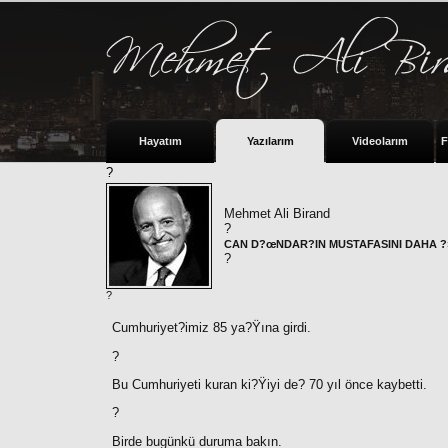
Hayatım
Yazılarım
Videolarım
F
?
Mehmet Ali Birand
?
CAN D?œNDAR?IN MUSTAFASINI DAHA ?
?
?
Cumhuriyet?imiz 85 ya?Ÿına girdi.
?
Bu Cumhuriyeti kuran ki?Ÿiyi de
?
70 yıl önce kaybetti.
?
Birde bugünkü duruma bakın.