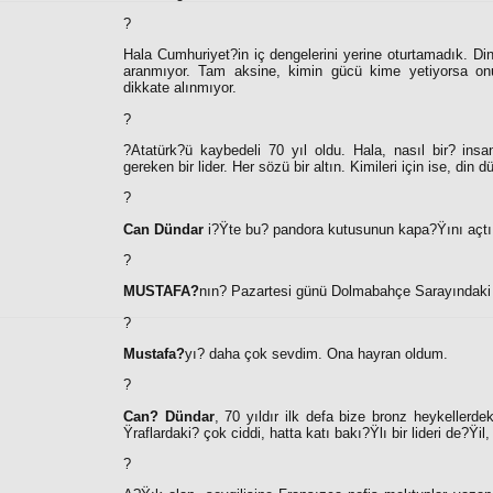
?
Hala Cumhuriyet?in iç dengelerini yerine oturtamadık. Di
aranmıyor. Tam aksine, kimin gücü kime yetiyorsa onun
dikkate alınmıyor.
?
?
Atatürk?ü kaybedeli 70 yıl oldu. Hala, nasıl bir
?
insan
gereken bir lider. Her sözü bir altın. Kimileri için ise, din
?
Can Dündar
i?Ÿte bu
?
pandora kutusunun kapa?Ÿını açtı, 
?
MUSTAFA?
nın
?
Pazartesi günü Dolmabahçe Sarayındaki g
?
Mustafa?
yı
?
daha çok sevdim. Ona hayran oldum.
?
Can
?
Dündar
, 70 yıldır ilk defa bize bronz heykellerde
Ÿraflardaki
?
çok ciddi, hatta katı bakı?Ÿlı bir lideri de?Ÿil
?