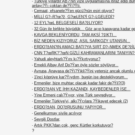
Türkiye yıllardır AB?’nin vize uygulamasına itiraz edip du
-
anlayı?Ÿı çoktan de?Ÿi?Ÿti.
Cemaat, efsanele?Ÿen gücü?nün esiri oluyor?
-
MİLLİ G?–R?œ?ž, G?œLEN?İ G?–LGELEDİ?
-
12 EYL?œL BELGESELİ BA?žLIYOR?
-
32.Gün ile birlikte büyüdük... Göz açıp kapayana kadar g
-
KAVGA BEKLENİYORDU, TAM AKSİ ?‡IKTI...
-
BİZ NEDEN KIZIYORUZ, ASIL SARKOZY UTANSIN...
-
ERDO?žAN?IN AMACI BATI?YA SIRT D?–NMEK DE?žİL.
-
CNN T?œRK?’?œN GİZLİ KAHRAMANLARINI TANIYIN
-
Yahudi aleyhtarlı?Ÿını kı?Ÿkırtıyoruz?
-
Emekli Albay Arif Do?Ÿan öyle sözler söylüyor...
-
Avrupa, Anayasa de?Ÿi?Ÿikli?Ÿini yetersiz ancak olumlu 
-
1'inci köprüye kar?Ÿıydım, bugün ise destekliyorum...
-
Ermeniler, bize muhtaç olacak kadar fakir de?Ÿil?(3)
-
ERDO?žAN VE İHH KAZANDI, KAYBEDENLER İSE...
-
Yine Ermeni çalı?Ÿıyor, yine Türk seyrediyor...
-
Ermeniler Türkiye'yi, alkı?Ÿçılara ?Ÿikayet edecek (2)
-
ERDO?žAN, DO?žRUSUNU YAPIYOR...
-
Genelkurmay sivile açılıyor
-
Sevgili Dostlar,
-
Artık PKK?dan çok, genç Kürtler korkutuyor?
-
?