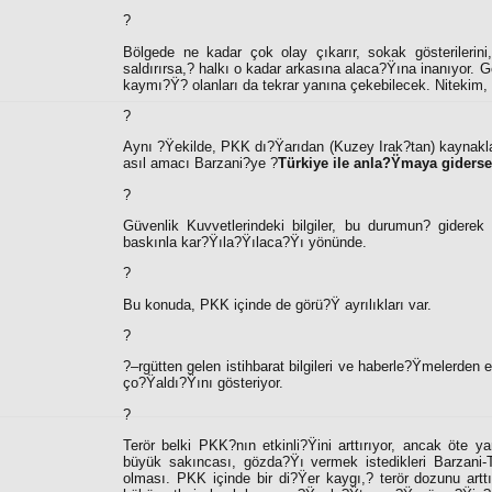
?
Bölgede ne kadar çok olay çıkarır, sokak gösterilerini,
saldırırsa,
?
halkı o kadar arkasına alaca?Ÿına inanıyor. Ger
kaymı?Ÿ
?
olanları da tekrar yanına çekebilecek. Nitekim
?
Aynı ?Ÿekilde, PKK dı?Ÿarıdan (Kuzey Irak?tan) kaynaklana
asıl amacı Barzani?ye ?
Türkiye ile anla?Ÿmaya giderse
?
Güvenlik Kuvvetlerindeki bilgiler, bu durumun
?
giderek 
baskınla kar?Ÿıla?Ÿılaca?Ÿı yönünde.
?
Bu konuda, PKK içinde de görü?Ÿ ayrılıkları var.
?
?–rgütten gelen istihbarat bilgileri ve haberle?Ÿmelerden e
ço?Ÿaldı?Ÿını gösteriyor.
?
Terör belki PKK?nın etkinli?Ÿini arttırıyor, ancak öte 
büyük sakıncası, gözda?Ÿı vermek istedikleri Barzani-
olması. PKK içinde bir di?Ÿer kaygı,
?
terör dozunu artt