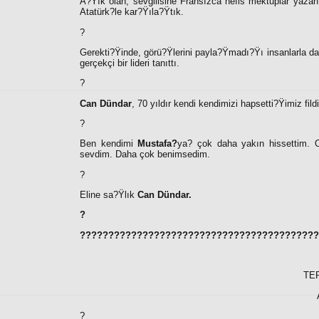
A?Ÿık olan, sevgilisine Fransızca nefis mektuplar yazan,
Atatürk?le kar?Ÿıla?Ÿtık.
?
Gerekti?Ÿinde, görü?Ÿlerini payla?Ÿmadı?Ÿı insanlarla da
gerçekçi bir lideri tanıttı.
?
Can Dündar
, 70 yıldır kendi kendimizi hapsetti?Ÿimiz fild
?
Ben kendimi
Mustafa?
ya
?
çok daha yakın hissettim. O
sevdim. Daha çok benimsedim.
?
Eline sa?Ÿlık
Can Dündar.
?
??????????????????????????????????????????
TE
?