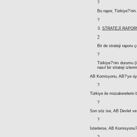
?
Bu rapor, Türkiye?’nin
?
STRATEJİ RAPOR
?
Bir de strateji raporu ç
?
Türkiye?’nin durumu (i
nasıl bir strateji izlen
AB Komisyonu, AB?’ye üye
?
Türkiye ile müzakerelerin b
?
Son söz ise, AB Devlet ve
?
İsterlerse, AB Komisyonu?’
?