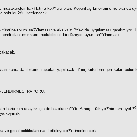
le müzakereleri ba?Ÿlatma ko?Ÿulu olan, Kopenhag kriterlerine ne oranda u
a sokuldu?Ÿu incelenecek.
erin tümüne uyum sa?Ÿlaması ve eksiksiz ?Ÿekilde uygulaması gerekmiyor. H
?–nemli olan, müzakere açılabilecek bir düzeyde uyum sa?Ÿlanması.
bakacak.
an sonra da ilerleme raporları yapılacak. Yani, kriterlerin geri kalan bölüm
ERLENDİRMESİ RAPORU:
lta hariç tüm adaylar için de hazırlanmı?Ÿtı. Amaç, Türkiye?’nin tam üyeli?Ÿ
taya koymak.
a ve genel politikaları nasıl etkileyece?Ÿi incelenecek.