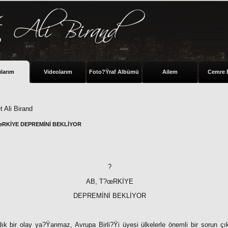
ılarım
Videolarım
Foto?Ÿraf Albümü
Ailem
Cemre 
 Ali Birand
œRKİYE DEPREMİNİ BEKLİYOR
?
AB, T?œRKİYE
DEPREMİNİ BEKLİYOR
k bir olay ya?Ÿanmaz, Avrupa Birli?Ÿi üyesi ülkelerle önemli bir sorun ç