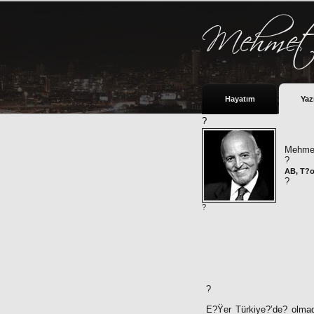
Hayatım
Yaz
?
Mehmet
?
AB, T?
?
?
?
E?Ÿer Türkiye?’de? olmadı