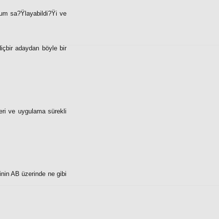
yum sa?Ÿlayabildi?Ÿi ve
içbir adaydan böyle bir
leri ve uygulama sürekli
inin AB üzerinde ne gibi