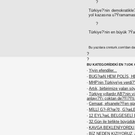
?
Türkiye?’nin demokratikle
yol kazasına u?Ÿramaması 
?
Türkiye?’nin en büyük ?Ÿa
Bu yazılara cnnturk.com'dan da e
?
?
BU KATEGORİDEKİ EN ?‡OK 
Yiyin efendiler...
-
BUG?œN HEM POLİS, H
-
MHP'nin Türkiye'ye verdi?
-
Artık, birbirimize yalan sö
-
Türkiye yıllardır AB?’nin 
-
anlayı?Ÿı çoktan de?Ÿi?Ÿti
Cemaat, efsanele?Ÿen güc
-
MİLLİ G?–R?œ?ž, G?œL
-
12 EYL?œL BELGESELİ 
-
32.Gün ile birlikte büyüd
-
KAVGA BEKLENİYORDU, T
-
BİZ NEDEN KIZIYORUZ, 
-