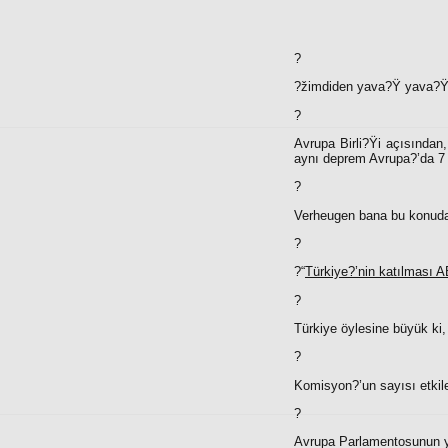
?
?žimdiden yava?Ÿ yava?Ÿ 
?
Avrupa Birli?Ÿi açısından
aynı deprem Avrupa?’da 7 
?
Verheugen bana bu konuda 
?
?“
Türkiye?’nin katılması A
?
Türkiye öylesine büyük ki
?
Komisyon?’un sayısı etkil
?
Avrupa Parlamentosunun 