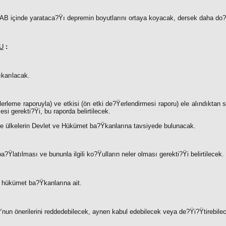
 AB içinde yarataca?Ÿı depremin boyutlarını ortaya koyacak, dersek daha do?
U
:
ıkarılacak.
lerleme raporuyla) ve etkisi (ön etki de?Ÿerlendirmesi raporu) ele alındıktan 
mesi gerekti?Ÿi, bu raporda belirtilecek.
 ülkelerin Devlet ve Hükümet ba?Ÿkanlarına tavsiyede bulunacak.
a?Ÿlatılması ve bununla ilgili ko?Ÿulların neler olması gerekti?Ÿi belirtilecek.
 hükümet ba?Ÿkanlarına ait.
nun önerilerini reddedebilecek, aynen kabul edebilecek veya de?Ÿi?Ÿtirebilec