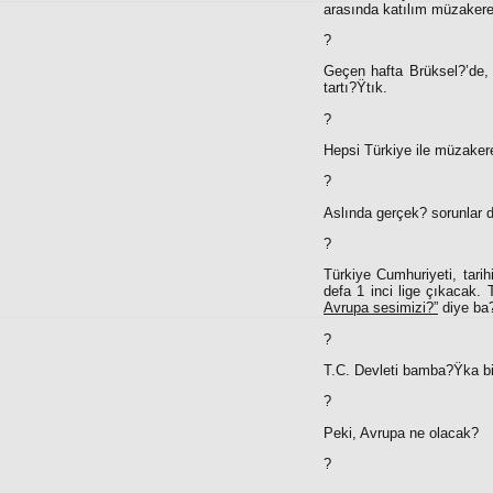
arasında katılım müzakerel
?
Geçen hafta Brüksel?’de,
tartı?Ÿtık.
?
Hepsi Türkiye ile müzakere
?
Aslında gerçek? sorunlar d
?
Türkiye Cumhuriyeti, tari
defa 1 inci lige çıkacak
Avrupa sesimizi?”
diye ba?
?
T.C. Devleti bamba?Ÿka bi
?
Peki, Avrupa ne olacak?
?