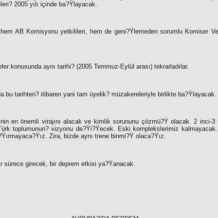
eri? 2005 yılı içinde ba?Ÿlayacak.
 hem AB Komisyonu yetkilileri, hem de geni?Ÿlemeden sorumlu Komiser Ver
ler konusunda aynı tarihi? (2005 Temmuz-Eylül arası) tekrarladılar.
a bu tarihten? itibaren yani tam üyelik? müzakereleriyle birlikte ba?Ÿlayacak.
hinin en önemli virajını alacak ve kimlik sorununu çözmü?Ÿ olacak. 2 inci-3 
. Türk toplumunun? vizyonu de?Ÿi?Ÿecek. Eski komplekslerimiz kalmayacak.
Ÿırmayaca?Ÿız. Zira, bizde aynı trene binmi?Ÿ olaca?Ÿız.
r sürece girecek, bir deprem etkisi ya?Ÿanacak.