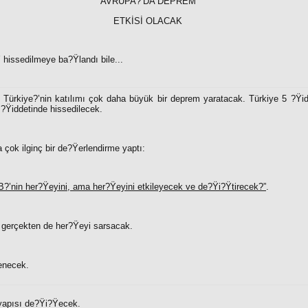
AVRUPA?’DA DEPREM
ETKİSİ OLACAK
hissedilmeye ba?Ÿlandı bile...
, Türkiye?’nin katılımı çok daha büyük bir deprem yaratacak. Türkiye 5 ?Ÿid
?Ÿiddetinde hissedilecek.
çok ilginç bir de?Ÿerlendirme yaptı:
B?’nin her?Ÿeyini, ama her?Ÿeyini etkileyecek ve de?Ÿi?Ÿtirecek?”
.
, gerçekten de her?Ÿeyi sarsacak.
enecek.
yapısı de?Ÿi?Ÿecek.