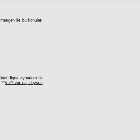
heugen ile bu konuları
üncü ligde oynarken ilk
 ?“
Vur? vur da, duysun