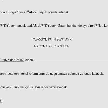
a Türkiye?’nin a?Ÿırlı?Ÿı büyük oranda artacak.
e?Ÿi?Ÿecek, ancak asıl AB de?Ÿi?Ÿecek. Zaten bundan dolayı direni?Ÿler, kor
T?œRKİYE İ?‡İN ?œ?‡ AYRI
RAPOR HAZIRLANIYOR
Türkiye doru?Ÿu?”
olacak.
larını açarken, kendi reformlarını da uygulamaya sokmak zorunda kalacak.
misyonu Türkiye için üç ayrı rapor hazırlayacak.
RU
: