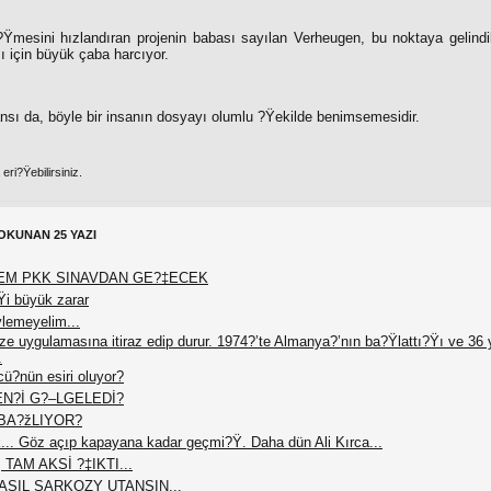
?Ÿmesini hızlandıran projenin babası sayılan Verheugen, bu noktaya gelindi
için büyük çaba harcıyor.
nsı da, böyle bir insanın dosyayı olumlu ?Ÿekilde benimsemesidir.
ri?Ÿebilirsiniz.
OKUNAN 25 YAZI
EM PKK SINAVDAN GE?‡ECEK
Ÿi büyük zarar
ylemeyelim...
vize uygulamasına itiraz edip durur. 1974?’te Almanya?’nın ba?Ÿlattı?Ÿı ve 36 y
.
ü?nün esiri oluyor?
EN?İ G?–LGELEDİ?
BA?žLIYOR?
ük... Göz açıp kapayana kadar geçmi?Ÿ. Daha dün Ali Kırca...
AM AKSİ ?‡IKTI...
ASIL SARKOZY UTANSIN...