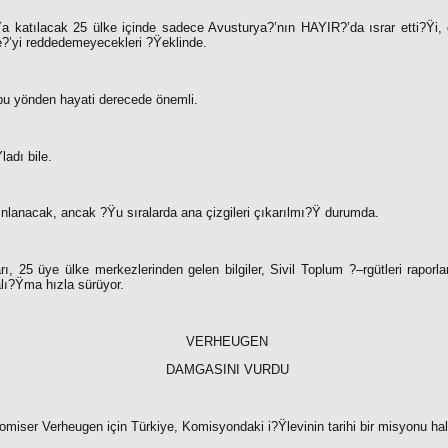
 katılacak 25 ülke içinde sadece Avusturya?’nın HAYIR?’da ısrar etti?Ÿi, di
e?’yi reddedemeyecekleri ?Ÿeklinde.
bu yönden hayati derecede önemli.
adı bile.
nlanacak, ancak ?Ÿu sıralarda ana çizgileri çıkarılmı?Ÿ durumda.
, 25 üye ülke merkezlerinden gelen bilgiler, Sivil Toplum ?–rgütleri raporla
lı?Ÿma hızla sürüyor.
VERHEUGEN
DAMGASINI VURDU
iser Verheugen için Türkiye, Komisyondaki i?Ÿlevinin tarihi bir misyonu ha