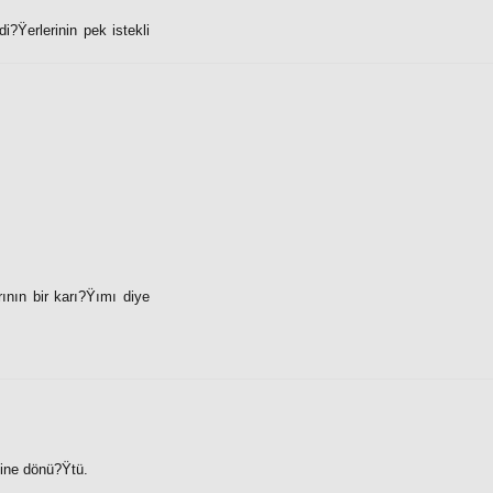
?Ÿerlerinin pek istekli
rının bir karı?Ÿımı diye
line dönü?Ÿtü.