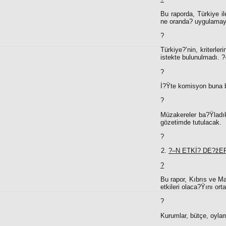
Bu raporda, Türkiye i
ne oranda? uygulamay
?
Türkiye?’nin, kriterl
istekte bulunulmadı. 
?
İ?Ÿte komisyon buna 
?
Müzakereler ba?Ÿladıkt
gözetimde tutulacak.
?
?–N ETKİ? DE?ž
?
Bu rapor, Kıbrıs ve Ma
etkileri olaca?Ÿını or
?
Kurumlar, bütçe, oylam