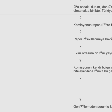
?žu andaki durum, doru?Ÿa
olmamakla birlikte, Türkiy
?
Komisyonun raporu i?Ÿte 
?
Rapor ?Ÿekillenmeye ba?Ÿl
?
Ekim ortasına do?Ÿru yayı
?
Komisyonun kendi bulguları
niteleyebilece?Ÿimiz bu ça
?
?
Geni?Ÿlemeden sorumlu kom