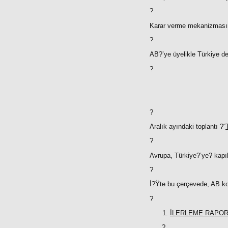
?
Karar verme mekanizmasınd
?
AB?’ye üyelikle Türkiye d
?
?
Aralık ayındaki toplantı ?“
?
Avrupa, Türkiye?’ye? kapı
?
İ?Ÿte bu çerçevede, AB ko
?
İLERLEME RAPO
?