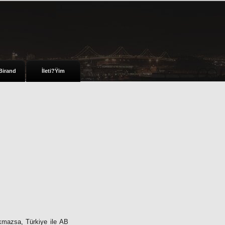
Birand
İleti?Ÿim
ıkmazsa, Türkiye ile AB