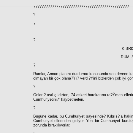
??????????????????????????????????????????????
?
?
?
KIBRI
RUMLA
?
Rumlar, Annan planını durdurma konusunda son derece kararl
olmayan bir çok olana?Ÿı? verdi?Ÿini bizlerden çok iyi görd
?
Onları? asıl çıldırtan, 74 askeri harekatına ra?Ÿmen elle
Cumhuriyetini?”
kaybetmeleri.
?
Bugüne kadar, bu Cumhuriyet sayesinde? Kıbrıs?’a hakim
Cumhuriyet ellerinden gidiyor. Yeni bir Cumhuriyet kurulu
zorunda bırakılıyorlar.