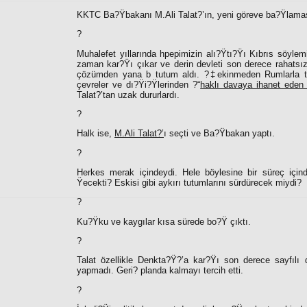
KKTC Ba?Ÿbakanı M.Ali Talat?’ın, yeni göreve ba?Ÿlamasın
?
Muhalefet yıllarında hpepimizin alı?Ÿtı?Ÿı Kıbrıs söylemi
zaman kar?Ÿı çıkar ve derin devleti son derece rahatsız 
çözümden yana b tutum aldı. ?‡ekinmeden Rumlarla t
çevreler ve dı?Ÿi?Ÿlerinden ?“
haklı davaya ihanet eden p
Talat?’tan uzak dururlardı.
?
Halk ise,
M.Ali Talat?’
ı seçti ve Ba?Ÿbakan yaptı.
?
Herkes merak içindeydi. Hele böylesine bir süreç içinde
Ÿecekti? Eskisi gibi aykırı tutumlarını sürdürecek miydi?
?
Ku?Ÿku ve kaygılar kısa sürede bo?Ÿ çıktı.
?
Talat özellikle Denkta?Ÿ?’a kar?Ÿı son derece sayfılı
yapmadı. Geri? planda kalmayı tercih etti.
?