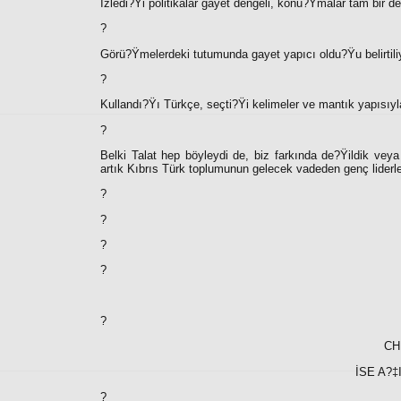
İzledi?Ÿi politikalar gayet dengeli, konu?Ÿmalar tam bir 
?
Görü?Ÿmelerdeki tutumunda gayet yapıcı oldu?Ÿu belirtili
?
Kullandı?Ÿı Türkçe, seçti?Ÿi kelimeler ve mantık yapısıyla
?
Belki Talat hep böyleydi de, biz farkında de?Ÿildik ve
artık Kıbrıs Türk toplumunun gelecek vadeden genç liderler
?
?
?
?
?
CH
İSE A?
?