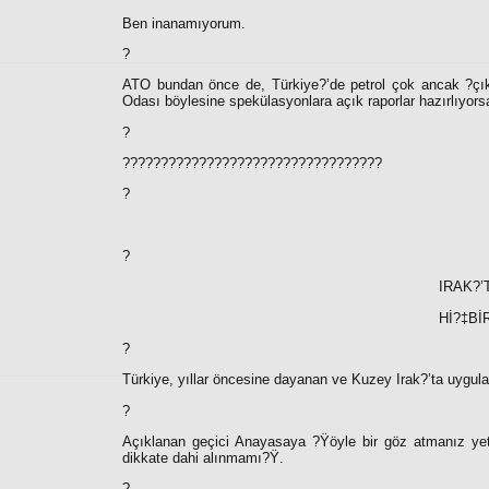
Ben inanamıyorum.
?
ATO bundan önce de, Türkiye?’de petrol çok ancak ?çıka
Odası böylesine spekülasyonlara açık raporlar hazırlıyorsa
?
??????????????????????????????????
?
?
IRAK?’
Hİ?‡Bİ
?
Türkiye, yıllar öncesine dayanan ve Kuzey Irak?’ta uygulan
?
Açıklanan geçici Anayasaya ?Ÿöyle bir göz atmanız yeti
dikkate dahi alınmamı?Ÿ.
?