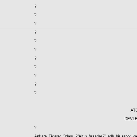
?
?
?
?
?
?
?
?
?
?
?
AT
DEVLE
?
Ankara Ticaret Odası ?“
Altın fırsatlar?”
adlı bir rapor ya