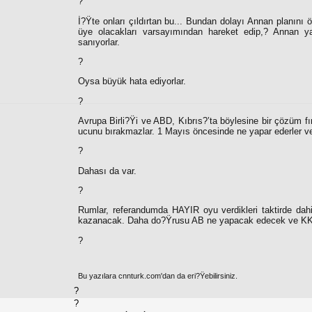
?
İ?Ÿte onları çıldırtan bu... Bundan dolayı Annan planını ö
üye olacakları varsayımından hareket edip,? Annan ya
sanıyorlar.
?
Oysa büyük hata ediyorlar.
?
Avrupa Birli?Ÿi ve ABD, Kıbrıs?’ta böylesine bir çözüm fı
ucunu bırakmazlar. 1 Mayıs öncesinde ne yapar ederler ve
?
Dahası da var.
?
Rumlar, referandumda HAYIR oyu verdikleri taktirde dah
kazanacak. Daha do?Ÿrusu AB ne yapacak edecek ve KKT
?
Bu yazılara cnnturk.com'dan da eri?Ÿebilirsiniz.
?
?