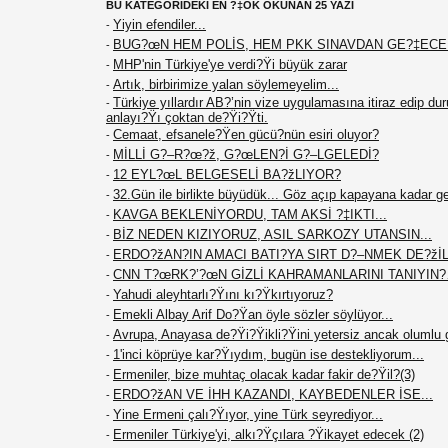
BU KATEGORİDEKİ EN ?‡OK OKUNAN 25 YAZI
Yiyin efendiler...
-
BUG?œN HEM POLİS, HEM PKK SINAVDAN GE?‡EC
-
MHP'nin Türkiye'ye verdi?Ÿi büyük zarar
-
Artık, birbirimize yalan söylemeyelim...
-
Türkiye yıllardır AB?’nin vize uygulamasına itiraz edip du
-
anlayı?Ÿı çoktan de?Ÿi?Ÿti.
Cemaat, efsanele?Ÿen gücü?nün esiri oluyor?
-
MİLLİ G?–R?œ?ž, G?œLEN?İ G?–LGELEDİ?
-
12 EYL?œL BELGESELİ BA?žLIYOR?
-
32.Gün ile birlikte büyüdük... Göz açıp kapayana kadar g
-
KAVGA BEKLENİYORDU, TAM AKSİ ?‡IKTI...
-
BİZ NEDEN KIZIYORUZ, ASIL SARKOZY UTANSIN...
-
ERDO?žAN?IN AMACI BATI?YA SIRT D?–NMEK DE?žİL.
-
CNN T?œRK?’?œN GİZLİ KAHRAMANLARINI TANIYIN
-
Yahudi aleyhtarlı?Ÿını kı?Ÿkırtıyoruz?
-
Emekli Albay Arif Do?Ÿan öyle sözler söylüyor...
-
Avrupa, Anayasa de?Ÿi?Ÿikli?Ÿini yetersiz ancak olumlu 
-
1'inci köprüye kar?Ÿıydım, bugün ise destekliyorum...
-
Ermeniler, bize muhtaç olacak kadar fakir de?Ÿil?(3)
-
ERDO?žAN VE İHH KAZANDI, KAYBEDENLER İSE...
-
Yine Ermeni çalı?Ÿıyor, yine Türk seyrediyor...
-
Ermeniler Türkiye'yi, alkı?Ÿçılara ?Ÿikayet edecek (2)
-