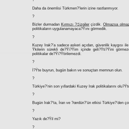
Daha da önemlisi Türkmen?’lerin izine rastlanmıyor.
?
Bizler durmadan
Kırmızı ?‡izgiler
çizdik.
Olmazsa olma
politikaların uygulanamayaca?Ÿını görmedik.
?
Kuzey Irak?’a sadece askeri açıdan, güvenlik kaygısı ile
Ÿkilerin sürekli de?Ÿi?Ÿim içinde geli?Ÿti?Ÿini gör
politikalar de?Ÿi?Ÿtirilemezdi.
?
İ?Ÿte buyrun, bugün bakın ve sonuçtan memnun olun.
?
Türkiye?’nin son yıllardaki Kuzey Irak politikalarını olu?Ÿt
?
Bugün Irak?’ta, İran ve ?œrdün?’ün etkisi Türkiye?’den ç
?
Yazık de?Ÿil mi?
?