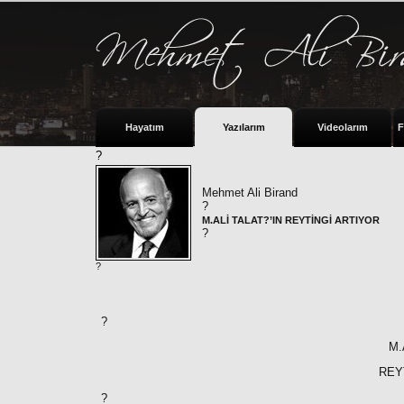
Hayatım
Yazılarım
Videolarım
F
?
Mehmet Ali Birand
?
M.ALİ TALAT?’IN REYTİNGİ ARTIYOR
?
?
?
M.
REY
?