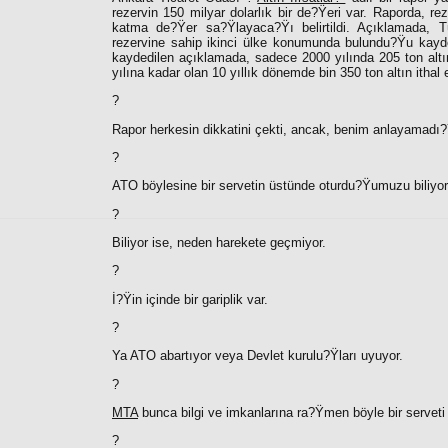
rezervin 150 milyar dolarlık bir de?Ÿeri var. Raporda, r
katma de?Ÿer sa?Ÿlayaca?Ÿı belirtildi. Açıklamada, Tü
rezervine sahip ikinci ülke konumunda bulundu?Ÿu kayde
kaydedilen açıklamada, sadece 2000 yılında 205 ton altı
yılına kadar olan 10 yıllık dönemde bin 350 ton altın ithal
?
Rapor herkesin dikkatini çekti, ancak, benim anlayamadı?
?
ATO böylesine bir servetin üstünde oturdu?Ÿumuzu biliyor
?
Biliyor ise, neden harekete geçmiyor.
?
İ?Ÿin içinde bir gariplik var.
?
Ya ATO abartıyor veya Devlet kurulu?Ÿları uyuyor.
?
MTA
bunca bilgi ve imkanlarına ra?Ÿmen böyle bir servet
?