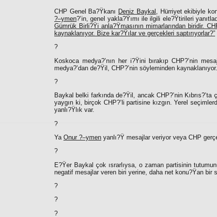
CHP Genel Ba?Ÿkanı
Deniz Baykal,
Hürriyet ekibiyle ko
?–ymen
?’in, genel yakla?Ÿımı ile ilgili ele?Ÿtirileri yanıtla
Gümrük Birli?Ÿi anla?Ÿmasının mimarlarından biridir. C
kaynaklanıyor. Bize kar?Ÿılar ve gerçekleri saptırıyorlar?”
?
Koskoca medya?’nın her i?Ÿini bırakıp CHP?’nin mesaj
medya?’dan de?Ÿil, CHP?’nin söyleminden kaynaklanıyor
?
Baykal belki farkında de?Ÿil, ancak CHP?’nin Kıbrıs?’ta 
yaygın ki, birçok CHP?’li partisine kızgın. Yerel seçimle
yanlı?Ÿlık var.
?
Ya
Onur ?–ymen
yanlı?Ÿ mesajlar veriyor veya CHP gerçek
?
E?Ÿer Baykal çok ısrarlıysa, o zaman partisinin tutumun
negatif mesajlar veren biri yerine, daha net konu?Ÿan bir
?
?
?