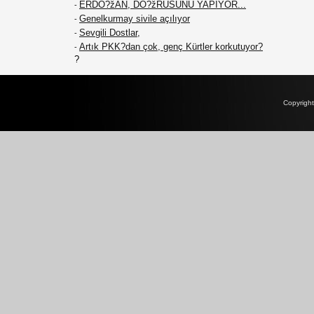
ERDO?žAN, DO?žRUSUNU YAPIYOR...
-
Genelkurmay sivile açılıyor
-
Sevgili Dostlar,
-
Artık PKK?dan çok, genç Kürtler korkutuyor?
-
?
Copyrigh