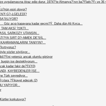
vize uygulamasına itiraz edip durur. 1974?’te Almanya?’nın ba?Ÿlattı?Ÿı ve 36 y
.
ü?nün esiri oluyor?
EN?İ G?–LGELEDİ?
BA?žLIYOR?
ük... Göz açıp kapayana kadar geçmi?Ÿ. Daha dün Ali Kırca...
AM AKSİ ?‡IKTI...
ASIL SARKOZY UTANSIN...
I?YA SIRT D?–NMEK DE?žİL...
İ KAHRAMANLARINI TANIYIN?…
Ÿkırtıyoruz?
yle sözler söylüyor...
li?Ÿini yetersiz ancak olumlu görüyor
 bugün ise destekliyorum...
cak kadar fakir de?Ÿil?(3)
NDI, KAYBEDENLER İSE...
ne Türk seyrediyor...
?Ÿçılara ?Ÿikayet edecek (2)
U YAPIYOR...
r
ürtler korkutuyor?