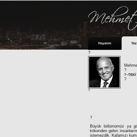
Hayatım
Yaz
?
Mehmet
?
?–TEKİ
?
?
?
Büyük bölümümüz ya gör
kökenden gelen insanları
istemezdik. Kafamızı kum