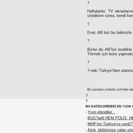
?
Haftalardır, TV ekranların
izledikten sonra, kendi ke
?
Evet, AB bizi bu halimizle
?
Bizler de, AB?ye özellikl
Ÿtirmek için bunu yapmalı
?
?–teki Türkiye?den utanma
Bu yazılara cnnturk.com'dan da e
?
?
BU KATEGORİDEKİ EN ?‡OK 
Yiyin efendiler...
-
BUG?œN HEM POLİS, H
-
MHP'nin Türkiye'ye verdi?
-
Artık, birbirimize yalan sö
-