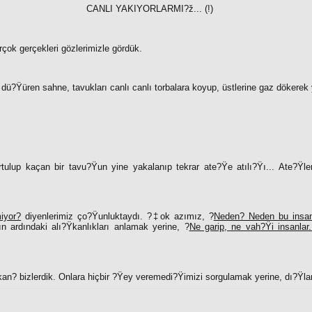
CANLI YAKIYORLARMI?ž... (!)
rçok gerçekleri gözlerimizle gördük.
ü?Ÿüren sahne, tavukları canlı canlı torbalara koyup, üstlerine gaz dökerek
urtulup kaçan bir tavu?Ÿun yine yakalanıp tekrar ate?Ÿe atılı?Ÿı... Ate?Ÿler
iyor?
diyenlerimiz ço?Ÿunluktaydı. ?‡ok azımız, ?
Neden? Neden bu insanl
n ardındaki alı?Ÿkanlıkları anlamak yerine, ?
Ne garip, ne vah?Ÿi insanlar
kan
?
bizlerdik. Onlara hiçbir ?Ÿey veremedi?Ÿimizi sorgulamak yerine, dı?Ÿlam