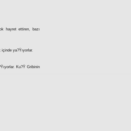
k hayret ettiren, bazı
k içinde ya?Ÿıyorlar.
?Ÿıyorlar. Ku?Ÿ Gribinin