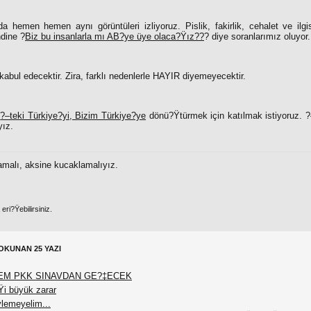
da hemen hemen aynı görüntüleri izliyoruz. Pislik, fakirlik, cehalet ve ilgi
ndine ?
Biz bu insanlarla mı AB?ye üye olaca?Ÿız??
?
diye soranlarımız oluyor.
 kabul edecektir. Zira, farklı nedenlerle HAYIR diyemeyecektir.
e
?–teki Türkiye?yi, Bizim Türkiye?ye
dönü?Ÿtürmek için katılmak istiyoruz. ?
yız.
malı, aksine kucaklamalıyız.
ri?Ÿebilirsiniz.
OKUNAN 25 YAZI
EM PKK SINAVDAN GE?‡ECEK
Ÿi büyük zarar
ylemeyelim...