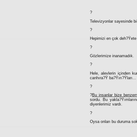
?
Televizyonlar sayesinde bi
?
Hepimizi en çok deh?Ÿete d
?
Gözlerimize inanamadık.
?
Hele, alevlerin içinden k
canhıra?Ÿ ba?Ÿırı?Ÿları...
?
?
Bu insanlar bize benzem
sordu. Bu yakla?Ÿımlarını
diyenlerimiz vardı.
?
Oysa onları bu duruma so