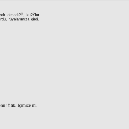
ncak olmadı?Ÿ, ku?Ÿlar
dü, rüyalarımıza girdi.
mi?Ÿtik. İçimize mi