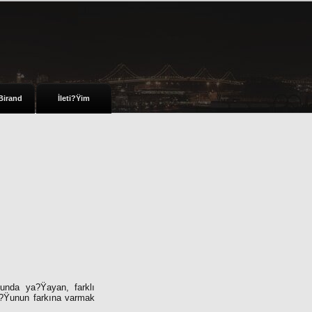
Birand
İleti?Ÿim
nda ya?Ÿayan, farklı
?Ÿunun farkına varmak