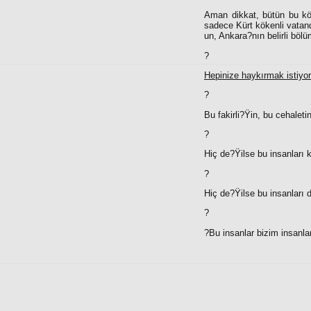
Aman dikkat, bütün bu kö
sadece Kürt kökenli vata
un, Ankara?nın belirli bö
?
Hepinize haykırmak istiyo
?
Bu fakirli?Ÿin, bu cehaleti
?
Hiç de?Ÿilse bu insanlar
?
Hiç de?Ÿilse bu insanları
?
?
Bu insanlar bizim insanla