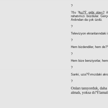
?
?žu ?
ku?Ÿ gribi olayı?
il
rahatımızı bozdular. Gerç
Ardından da çok üzdü.
?
Televizyon ekranlarındaki 
?
Hem bizdendiler, hem de?Ÿi
?
Hem bize benziyorlar, hem
?
Sanki, uza?Ÿımızdaki akrab
?
Onları tanıyorduk, daha
almalı, yoksa dı?Ÿlamal