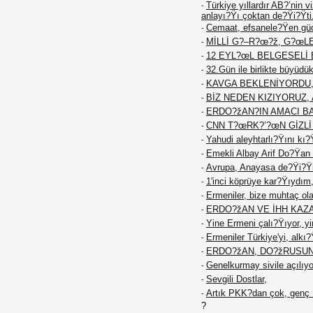
Türkiye yıllardır AB?’nin 
-
anlayı?Ÿı çoktan de?Ÿi?Ÿti
Cemaat, efsanele?Ÿen güc
-
MİLLİ G?–R?œ?ž, G?œL
-
12 EYL?œL BELGESELİ 
-
32.Gün ile birlikte büyüd
-
KAVGA BEKLENİYORDU, T
-
BİZ NEDEN KIZIYORUZ, 
-
ERDO?žAN?IN AMACI BAT
-
CNN T?œRK?’?œN GİZL
-
Yahudi aleyhtarlı?Ÿını kı?
-
Emekli Albay Arif Do?Ÿan ö
-
Avrupa, Anayasa de?Ÿi?Ÿik
-
1'inci köprüye kar?Ÿıydım,
-
Ermeniler, bize muhtaç ola
-
ERDO?žAN VE İHH KAZA
-
Yine Ermeni çalı?Ÿıyor, yi
-
Ermeniler Türkiye'yi, alkı
-
ERDO?žAN, DO?žRUSUN
-
Genelkurmay sivile açılıyo
-
Sevgili Dostlar,
-
Artık PKK?dan çok, genç K
-
?