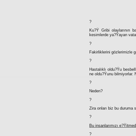
?
Ku?Ÿ Gribi olaylarının 
kesimlerde ya?Ÿayan vatand
?
Fakirliklerini gözlerimizl
?
Hastalıklı oldu?Ÿu besbell
ne oldu?Ÿunu bilmiyorlar. 
?
Neden?
?
Zira onları biz bu duruma 
?
Bu insanlarımızı e?Ÿitmedik
?