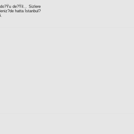
o?Ÿu de?Ÿil... Sizlere
niz?de hatta İstanbul?
i.