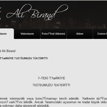
ılarım
Videolarım
Foto?Ÿraf Albümü
Ailem
Cemre 
 Ali Birand
 T?œRKİYE ?‡O?žUMUZU ?žA?žIRTTI
?–TEKİ T?œRKİYE
?‡O?žUMUZU ?žA?žIRTTI
mek istemezdik veya konu?Ÿmamayı tercih ederdik. ?œlkenin do?Ÿusu
mızın
?
varlı?Ÿını bilirdik. Ancak
?
aramızdaki uçurumun ne kadar büyük oldu
a sokmayı daha güvenceli görürdük.