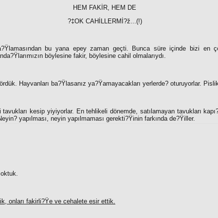
HEM FAKİR, HEM DE
?‡OK CAHİLLERMİ?ž...(!)
ba?Ÿlamasından bu yana epey zaman geçti. Bunca süre içinde bizi en ço
a?Ÿlarımızın böylesine fakir, böylesine cahil olmalarıydı.
e gördük. Hayvanları ba?Ÿlasanız ya?Ÿamayacakları yerlerde
?
oturuyorlar. Pisli
i tavukları kesip yiyiyorlar. En tehlikeli dönemde, satılamayan tavukları kapı
Neyin
?
yapılması, neyin yapılmaması gerekti?Ÿinin farkında de?Ÿiller.
soktuk.
, onları fakirli?Ÿe ve cehalete esir ettik.