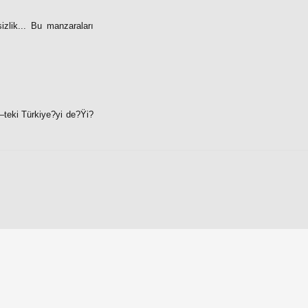
sizlik... Bu manzaraları
–teki Türkiye?yi de?Ÿi?