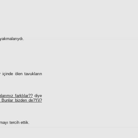
 yakmalarıydı.
 içinde ölen tavukların
arımız farklılar??
diye
. Bunlar bizden de?Ÿil?
ayı tercih ettik.