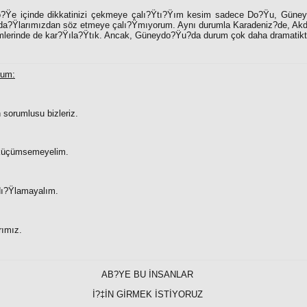
?Ÿe içinde dikkatinizi çekmeye çalı?Ÿtı?Ÿım kesim sadece Do?Ÿu, Güneyd
nda?Ÿlarımızdan söz etmeye çalı?Ÿmıyorum. Aynı durumla Karadeniz?de, Akde
lümlerinde de kar?Ÿıla?Ÿtık. Ancak, Güneydo?Ÿu?da durum çok daha dramatikt
rum:
n sorumlusu bizleriz.
ı küçümsemeyelim.
 dı?Ÿlamayalım.
rımız.
AB?YE BU İNSANLAR
İ?‡İN GİRMEK İSTİYORUZ