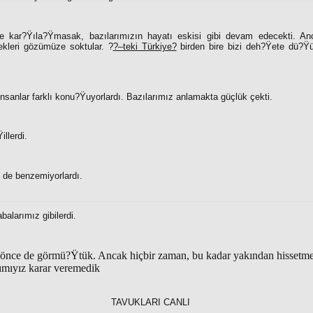
e kar?Ÿıla?Ÿmasak, bazılarımızın hayatı eskisi gibi devam edecekti. A
ekleri gözümüze soktular. ?
?–teki Türkiye?
birden bire bizi deh?Ÿete dü?Ÿür
insanlar farklı konu?Ÿuyorlardı. Bazılarımız anlamakta güçlük çekti.
llerdi.
 de benzemiyorlardı.
alarımız gibilerdi.
 önce de görmü?Ÿtük. Ancak hiçbir zaman, bu kadar yakından hissetme
ımıyız karar veremedik
TAVUKLARI CANLI