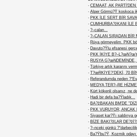
CEMAAT, AK PARTİ'DEN 
-
Alper Görmü?Ÿ koskoca iki
-
PKK İLE SERT BİR SAVA
-
CUMHURBA?žKANI İLE 
-
?–calan...
-
?–CALAN SIRADAN BİR M
-
Rüya görmeyelim. PKK böy
-
Davuto?Ÿlu efsanesi gerç
-
PKK İKİYE B?–L?œN?œ
-
RUSYA G?œNDEMİNDE, 
-
Türkiye artık kararını ver
-
T?œRKİYE?’DEKİ, 70 Bİ
-
Referandumda neden ?“Ev
-
MEDYA TER?–RE HİZME
-
Kürt kökenli olsanız, ne d
-
Hadi bir defa ba?Ÿladık...
-
BA?žBAKAN BM'DE "DİZE
-
PKK VURUYOR, ANCAK K
-
Siyaset kar?Ÿı saldırıya g
-
BİZE BAKI?žLAR DE?žİ?
-
?–nceki günkü ?“darbecilik
-
Ba?Ÿbu?Ÿ, Kozmik odayı 
-