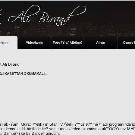
ılarım
Videolarım
Foto?Ÿraf Albümü
Ailem
Cemre 
 Ali Birand
Lİ KA?žITTAN OKUMAMALI...
tesi ak?Ÿamı
Murat ?‡elik?’
in Star TV?’deki ?“
Yüzle?Ÿme?”
adı programında iz
 derece ciddi bir ifade ile? yazılı metinlerden okumasına alı?Ÿtı?Ÿımız MHP l
nçti. Bamba?Ÿka bir Bahçeli gördüm.