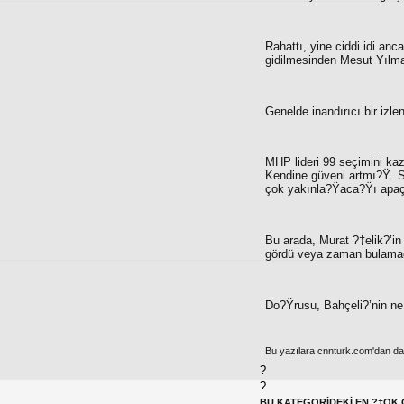
Rahattı, yine ciddi idi 
gidilmesinden Mesut Yılma
Genelde inandırıcı bir izlen
MHP lideri 99 seçimini k
Kendine güveni artmı?Ÿ. So
çok yakınla?Ÿaca?Ÿı apaçı
Bu arada, Murat ?‡elik?’in
gördü veya zaman bulamadı
Do?Ÿrusu, Bahçeli?’nin ne
Bu yazılara cnnturk.com'dan da e
?
?
BU KATEGORİDEKİ EN ?‡OK 