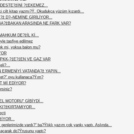
DESTE?žİNİ ?‡EKEMEZ...
 cilt kitap yazmı?Ÿ. Okudukça yüzüm kızardı...
?ž D?–NEMİNE GİRİLİYOR...
BA?žBAKAN ARASINDA NE FARK VAR?
AHKUM DE?žİL Kİ...
le tasfiye edilmez
ek mi, yoksa balon mu?
YOR
PKK-?‡E?‡EN VE GAZ VAR
meli?…
N ERMENİYİ VATANDA?ž YAPIN...
et?” oyu kullanaca?Ÿım?
T Mİ EDİYOR?
ersiniz?
L MOTORU" GİBİYDİ...
I?žKIRTAMIYOR...
eçti
žİYOR...
 genlerimizde vardı?” ba?Ÿlıklı yazım çok yankı yaptı. Aslında...
açarak do?Ÿrusunu yaptı?