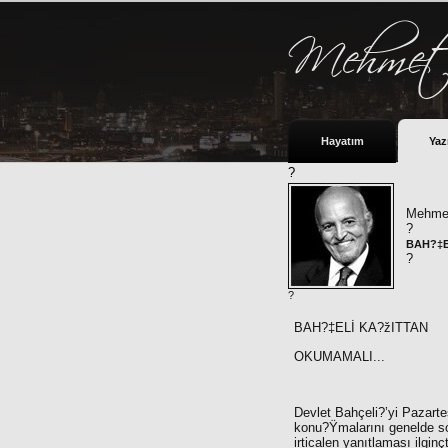
Hayatım
Yaz
?
Mehmet
?
BAH?‡E
?
?
BAH?‡ELİ KA?žITTAN
OKUMAMALI...
Devlet Bahçeli?’yi Pazar
konu?Ÿmalarını genelde son
irticalen yanıtlaması ilgi