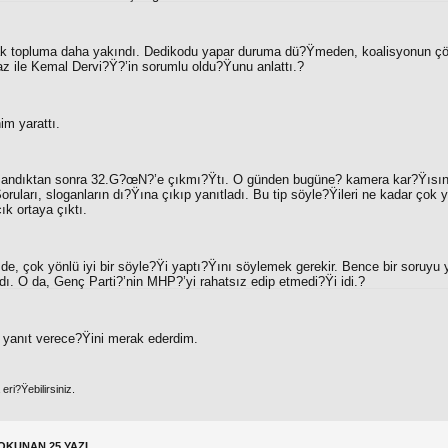
ancak topluma daha yakındı. Dedikodu yapar duruma dü?Ÿmeden, koalisyonun 
z ile Kemal Dervi?Ÿ?’in sorumlu oldu?Ÿunu anlattı.?
im yarattı.
azandıktan sonra 32.G?œN?’e çıkmı?Ÿtı. O günden bugüne? kamera kar?Ÿıs
ruları, sloganların dı?Ÿına çıkıp yanıtladı. Bu tip söyle?Ÿileri ne kadar çok
k ortaya çıktı.
 de, çok yönlü iyi bir söyle?Ÿi yaptı?Ÿını söylemek gerekir. Bence bir soruy
. O da, Genç Parti?’nin MHP?’yi rahatsız edip etmedi?Ÿi idi.?
 yanıt verece?Ÿini merak ederdim.
ri?Ÿebilirsiniz.
OKUNAN 25 YAZI