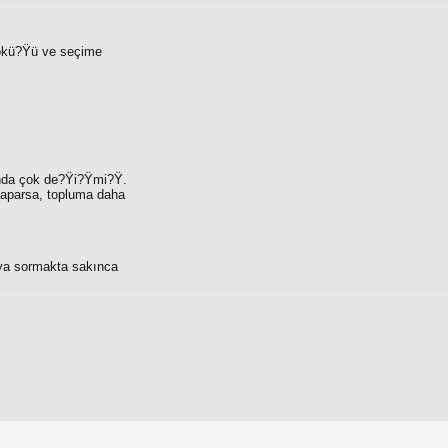
çökü?Ÿü ve seçime
ında çok de?Ÿi?Ÿmi?Ÿ.
 yaparsa, topluma daha
u ya sormakta sakınca