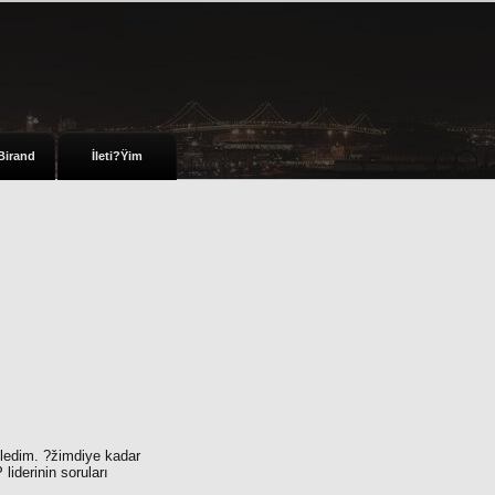
Birand
İleti?Ÿim
ledim. ?žimdiye kadar
iderinin soruları