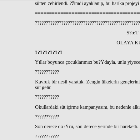
sütten zehirlendi. ?žimdi ayaklanıp, bu harika projey
=====================================
???????????????????????????????????????????????
S?œT 
OLAYA KU
???????????
Yıllar boyunca çocuklarımızı bu?Ÿdayla, unlu yiyecek
???????????
Kavruk bir nesil yarattık. Zengin ülkelerin gençler
süt gelir.
???????????
Okullardaki süt içirme kampanyasını, bu nedenle alkı
???????????
Son derece do?Ÿru, son derece yerinde bir hareketti.
???????????