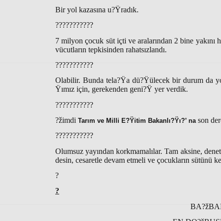
Bir yol kazasına u?Ÿradık.
???????????
7 milyon çocuk süt içti ve aralarından 2 bine yakını
vücutların tepkisinden rahatsızlandı.
???????????
Olabilir. Bunda tela?Ÿa dü?Ÿülecek bir durum da 
Ÿımız için, gerekenden geni?Ÿ yer verdik.
???????????
?žimdi
son der
Tarım ve Milli E?Ÿitim Bakanlı?Ÿı?’ na
???????????
Olumsuz yayından korkmamalılar. Tam aksine, denetimi
desin, cesaretle devam etmeli ve çocukların sütünü ke
?
?
BA?žBA