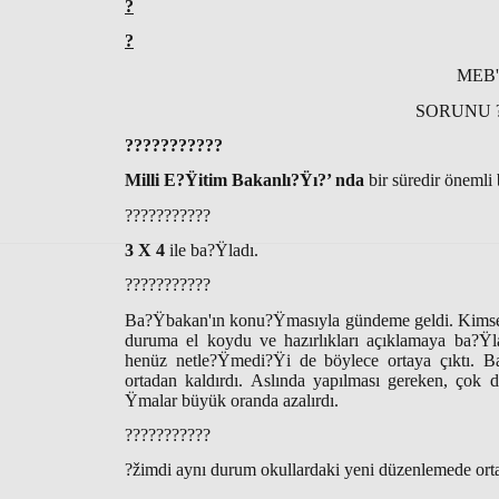
?
?
MEB'
SORUNU ?
???????????
Milli E?Ÿitim Bakanlı?Ÿı?’ nda
bir süredir önemli
???????????
3 X 4
ile ba?Ÿladı.
???????????
Ba?Ÿbakan'ın konu?Ÿmasıyla gündeme geldi. Kimse 
duruma el koydu ve hazırlıkları açıklamaya ba?Ÿ
henüz netle?Ÿmedi?Ÿi de böylece ortaya çıktı. B
ortadan kaldırdı. Aslında yapılması gereken, çok 
Ÿmalar büyük oranda azalırdı.
???????????
?žimdi aynı durum okullardaki yeni düzenlemede orta