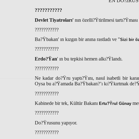
EN DO?žRUS
???????????
Devlet Tiyatroları'
nın özelli?Ÿtirilmesi tartı?Ÿma
???????????
Ba?Ÿbakan' ın kızgın bir anına rastladı ve "
Sizi bir ö
???????????
Erdo?Ÿan
' ın bu tepkisi hemen alkı?Ÿlandı.
???????????
Ne kadar do?Ÿru yaptı?Ÿını, nasıl isabetli bir kara
Oysa bu a?Ÿamada Ba?Ÿbakan?’ı kı?Ÿkırtmak de?Ÿil,
???????????
Kabinede bir tek, Kültür Bakanı
mes
Ertu?Ÿrul Günay
???????????
Do?Ÿrusunu yapıyor.
???????????