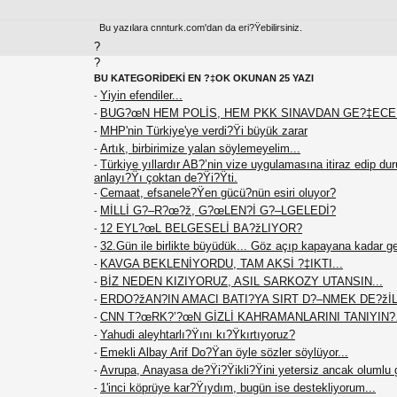
Bu yazılara cnnturk.com'dan da eri?Ÿebilirsiniz.
?
?
BU KATEGORİDEKİ EN ?‡OK OKUNAN 25 YAZI
Yiyin efendiler...
-
BUG?œN HEM POLİS, HEM PKK SINAVDAN GE?‡EC
-
MHP'nin Türkiye'ye verdi?Ÿi büyük zarar
-
Artık, birbirimize yalan söylemeyelim...
-
Türkiye yıllardır AB?’nin vize uygulamasına itiraz edip du
-
anlayı?Ÿı çoktan de?Ÿi?Ÿti.
Cemaat, efsanele?Ÿen gücü?nün esiri oluyor?
-
MİLLİ G?–R?œ?ž, G?œLEN?İ G?–LGELEDİ?
-
12 EYL?œL BELGESELİ BA?žLIYOR?
-
32.Gün ile birlikte büyüdük... Göz açıp kapayana kadar g
-
KAVGA BEKLENİYORDU, TAM AKSİ ?‡IKTI...
-
BİZ NEDEN KIZIYORUZ, ASIL SARKOZY UTANSIN...
-
ERDO?žAN?IN AMACI BATI?YA SIRT D?–NMEK DE?žİL.
-
CNN T?œRK?’?œN GİZLİ KAHRAMANLARINI TANIYIN
-
Yahudi aleyhtarlı?Ÿını kı?Ÿkırtıyoruz?
-
Emekli Albay Arif Do?Ÿan öyle sözler söylüyor...
-
Avrupa, Anayasa de?Ÿi?Ÿikli?Ÿini yetersiz ancak olumlu 
-
1'inci köprüye kar?Ÿıydım, bugün ise destekliyorum...
-