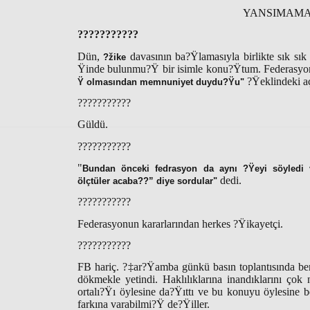
YANSIMAMA 
???????????
Dün,
davasının ba?Ÿlamasıyla birlikte sık sı
?žike
Ÿinde bulunmu?Ÿ bir isimle konu?Ÿtum. Federasy
?Ÿeklindeki a
Ÿ olmasından memnuniyet duydu?Ÿu"
???????????
Güldü.
???????????
"
Bundan önceki fedrasyon da aynı ?Ÿeyi söyledi ve 
dedi.
ölçtüler acaba??” diye sordular"
???????????
Federasyonun kararlarından herkes ?Ÿikayetçi.
???????????
FB hariç. ?‡ar?Ÿamba günkü basın toplantısında ben
dökmekle yetindi. Haklılıklarına inandıklarını çok
ortalı?Ÿı öylesine da?Ÿıttı ve bu konuyu öylesine be
farkına varabilmi?Ÿ de?Ÿiller.