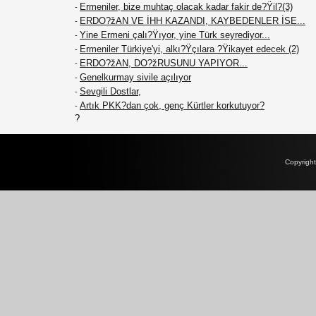
Ermeniler, bize muhtaç olacak kadar fakir de?Ÿil?(3)
-
ERDO?žAN VE İHH KAZANDI, KAYBEDENLER İSE...
-
Yine Ermeni çalı?Ÿıyor, yine Türk seyrediyor...
-
Ermeniler Türkiye'yi, alkı?Ÿçılara ?Ÿikayet edecek (2)
-
ERDO?žAN, DO?žRUSUNU YAPIYOR...
-
Genelkurmay sivile açılıyor
-
Sevgili Dostlar,
-
Artık PKK?dan çok, genç Kürtler korkutuyor?
-
?
Copyrigh