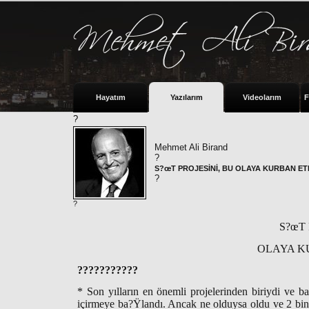
Hayatım
Yazılarım
Videolarım
F
?
Mehmet Ali Birand
?
S?œT PROJESİNİ, BU OLAYA KURBAN ETM
?
?
S?œT 
OLAYA KU
???????????
* Son yılların en önemli projelerinden biriydi ve
içirmeye ba?Ÿlandı. Ancak ne olduysa oldu ve 2 bine 