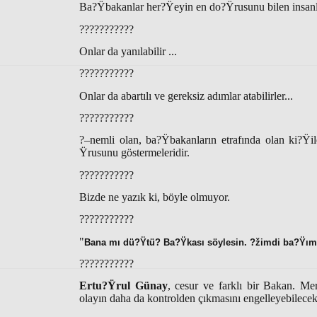
Ba?Ÿbakanlar her?Ÿeyin en do?Ÿrusunu bilen insanla
???????????
Onlar da yanılabilir ...
???????????
Onlar da abartılı ve gereksiz adımlar atabilirler...
???????????
?–nemli olan, ba?Ÿbakanların etrafında olan ki?Ÿil
Ÿrusunu göstermeleridir.
???????????
Bizde ne yazık ki, böyle olmuyor.
???????????
"
Bana mı dü?Ÿtü? Ba?Ÿkası söylesin. ?žimdi ba?Ÿım
???????????
Ertu?Ÿrul Günay
, cesur ve farklı bir Bakan. M
olayın daha da kontrolden çıkmasını engelleyebilece