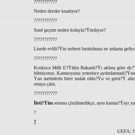
???????????
Neden dersler kısalıyor?
???????????
Sınıf geçme neden kolayla?Ÿtırılıyor?
???????????
Lisede evlili?Ÿin serbest bırakılması ne anlama geliy
???????????
Koskoca Milli E?Ÿitim Bakanlı?Ÿı aklına göre de?Ÿi
bilmiyoruz. Kamuoyunu yeterince aydınlatmadı?Ÿınız
Ÿan metinlerin birer taslak oldu?Ÿu ve görü?Ÿ alınm
ortaya çıktı.
???????????
İleti?Ÿim
sorunu çözülmedikçe, aynı karma?Ÿayı y
?
?
UEFA: ?