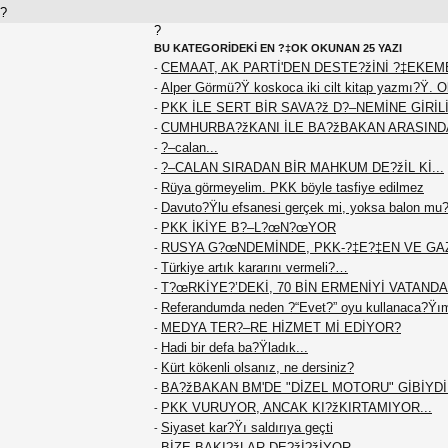
?
?
BU KATEGORİDEKİ EN ?‡OK OKUNAN 25 YAZI
CEMAAT, AK PARTİ'DEN DESTE?žİNİ ?‡EKEME
-
Alper Görmü?Ÿ koskoca iki cilt kitap yazmı?Ÿ. 
-
PKK İLE SERT BİR SAVA?ž D?–NEMİNE GİRİLİ
-
CUMHURBA?žKANI İLE BA?žBAKAN ARASIND
-
?–calan...
-
?–CALAN SIRADAN BİR MAHKUM DE?žİL Kİ...
-
Rüya görmeyelim. PKK böyle tasfiye edilmez
-
Davuto?Ÿlu efsanesi gerçek mi, yoksa balon mu
-
PKK İKİYE B?–L?œN?œYOR
-
RUSYA G?œNDEMİNDE, PKK-?‡E?‡EN VE GA
-
Türkiye artık kararını vermeli?…
-
T?œRKİYE?’DEKİ, 70 BİN ERMENİYİ VATANDA?
-
Referandumda neden ?“Evet?” oyu kullanaca?Ÿı
-
MEDYA TER?–RE HİZMET Mİ EDİYOR?
-
Hadi bir defa ba?Ÿladık...
-
Kürt kökenli olsanız, ne dersiniz?
-
BA?žBAKAN BM'DE "DİZEL MOTORU" GİBİYDİ.
-
PKK VURUYOR, ANCAK KI?žKIRTAMIYOR...
-
Siyaset kar?Ÿı saldırıya geçti
-
BİZE BAKI?žLAR DE?žİ?žİYOR...