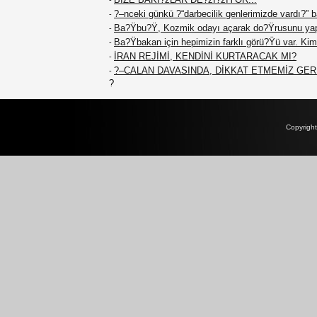
-
?–nceki günkü ?“darbecilik genlerimizde vardı?” b
-
Ba?Ÿbu?Ÿ, Kozmik odayı açarak do?Ÿrusunu yap
-
Ba?Ÿbakan için hepimizin farklı görü?Ÿü var. Kimim
-
İRAN REJİMİ, KENDİNİ KURTARACAK MI?
-
?–CALAN DAVASINDA, DİKKAT ETMEMİZ GE
-
?
Copyrigh