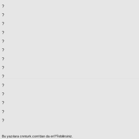
?
?
?
?
?
?
?
?
?
?
?
?
?
?
Bu yazılara cnnturk.com'dan da eri?Ÿebilirsiniz.