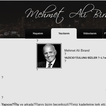
Hayatım
Yazılarım
Videolarım
F
?
Mehmet Ali Birand
?
YAZICIO?žULUNU BİZLER ?–L
?
?
?
?
Yazıcıo?Ÿlu
ve arkada?Ÿlarını bizim beceriksizli?Ÿimiz kaderlerine terk etti