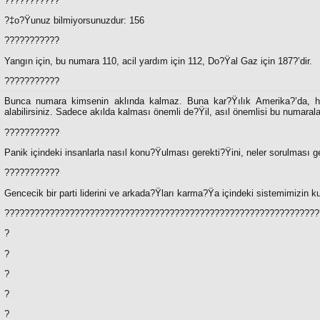
???????????
?‡o?Ÿunuz bilmiyorsunuzdur: 156
???????????
Yangın için, bu numara 110, acil yardım için 112, Do?Ÿal Gaz için 187?’dir.
???????????
Bunca numara kimsenin aklında kalmaz. Buna kar?Ÿılık Amerika?’da, her
alabilirsiniz. Sadece akılda kalması önemli de?Ÿil, asıl önemlisi bu numarala
???????????
Panik içindeki insanlarla nasıl konu?Ÿulması gerekti?Ÿini, neler sorulması ge
???????????
Gencecik bir parti liderini ve arkada?Ÿları karma?Ÿa içindeki sistemimizin ku
???????????????????????????????????????????????????????????????
?
?
?
?
?