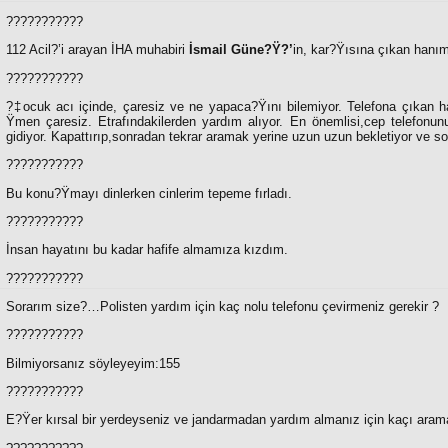
???????????
112 Acil?’i arayan İHA muhabiri
İsmail Güne?Ÿ?’
in, kar?Ÿısına çıkan hanım
???????????
?‡ocuk acı içinde, çaresiz ve ne yapaca?Ÿını bilemiyor. Telefona çıkan h
Ÿmen çaresiz. Etrafındakilerden yardım alıyor. En önemlisi,cep telefonu
gidiyor. Kapattırıp,sonradan tekrar aramak yerine uzun uzun bekletiyor ve so
???????????
Bu konu?Ÿmayı dinlerken cinlerim tepeme fırladı.
???????????
İnsan hayatını bu kadar hafife almamıza kızdım.
???????????
Sorarım size?…Polisten yardım için kaç nolu telefonu çevirmeniz gerekir ?
???????????
Bilmiyorsanız söyleyeyim:155
???????????
E?Ÿer kırsal bir yerdeyseniz ve jandarmadan yardım almanız için kaçı arama