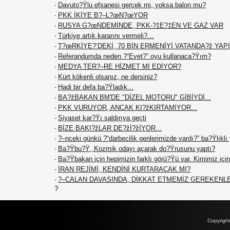
Davuto?Ÿlu efsanesi gerçek mi, yoksa balon mu?
-
PKK İKİYE B?–L?œN?œYOR
-
RUSYA G?œNDEMİNDE, PKK-?‡E?‡EN VE GAZ VAR
-
Türkiye artık kararını vermeli?…
-
T?œRKİYE?’DEKİ, 70 BİN ERMENİYİ VATANDA?ž YAPIN
-
Referandumda neden ?“Evet?” oyu kullanaca?Ÿım?
-
MEDYA TER?–RE HİZMET Mİ EDİYOR?
-
Kürt kökenli olsanız, ne dersiniz?
-
Hadi bir defa ba?Ÿladık...
-
BA?žBAKAN BM'DE "DİZEL MOTORU" GİBİYDİ...
-
PKK VURUYOR, ANCAK KI?žKIRTAMIYOR...
-
Siyaset kar?Ÿı saldırıya geçti
-
BİZE BAKI?žLAR DE?žİ?žİYOR...
-
?–nceki günkü ?“darbecilik genlerimizde vardı?” ba?Ÿlıklı
-
Ba?Ÿbu?Ÿ, Kozmik odayı açarak do?Ÿrusunu yaptı?
-
Ba?Ÿbakan için hepimizin farklı görü?Ÿü var. Kimimiz için 
-
İRAN REJİMİ, KENDİNİ KURTARACAK MI?
-
?–CALAN DAVASINDA, DİKKAT ETMEMİZ GEREKENL
-
?
Copyrigh