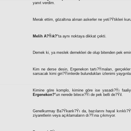
yanıt verdim.
Merak ettim, gözaltına alınan askerler ne yeti?Ÿtikleri k
Melih A?Ÿık?’
ta aynı noktaya dikkat çekti.
Demek ki, ya meslek dernekleri de olup bitenden pek emin
Kim ne derse desin, Ergenekon tartı?Ÿmaları, gerçekle
sarsacak kimi giri?Ÿimlerde bulundukları izlenimi yaygınla
Kimine göre komplo, kimine göre ise yasadı?Ÿı faaliye
Ergenekon?’
un nerede bitece?Ÿi de pek belli de?Ÿil.
Genelkurmay Ba?Ÿkanlı?Ÿı da, bazılarını hayal kırıklı?Ÿ
ziyaretlerin veya açıklamaların dı?Ÿına çıkmıyor.