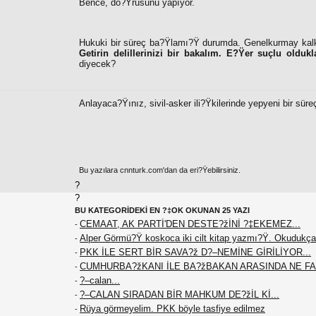
Bence, do?Ÿrusunu yapıyor.
Hukuki bir süreç ba?Ÿlamı?Ÿ durumda. Genelkurmay kalk
Getirin delillerinizi bir bakalım. E?Ÿer suçlu oldukl
diyecek?
Anlayaca?Ÿınız, sivil-asker ili?Ÿkilerinde yepyeni bir süre
Bu yazılara cnnturk.com'dan da eri?Ÿebilirsiniz.
?
?
BU KATEGORİDEKİ EN ?‡OK OKUNAN 25 YAZI
CEMAAT, AK PARTİ'DEN DESTE?žİNİ ?‡EKEMEZ...
-
Alper Görmü?Ÿ koskoca iki cilt kitap yazmı?Ÿ. Okudukça
-
PKK İLE SERT BİR SAVA?ž D?–NEMİNE GİRİLİYOR...
-
CUMHURBA?žKANI İLE BA?žBAKAN ARASINDA NE F
-
?–calan...
-
?–CALAN SIRADAN BİR MAHKUM DE?žİL Kİ...
-
Rüya görmeyelim. PKK böyle tasfiye edilmez
-