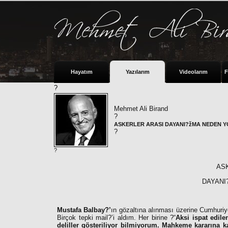
Hayatım
Yazılarım
Videolarım
F
?
Mehmet Ali Birand
?
ASKERLER ARASI DAYANI?žMA NEDEN 
?
?
AS
DAYANI
Mustafa Balbay?’
ın gözaltına alınması üzerine Cumhuri
Birçok tepki mail?’i aldım. Her birine ?“
Aksi ispat edil
deliller gösteriliyor bilmiyorum. Mahkeme kararına