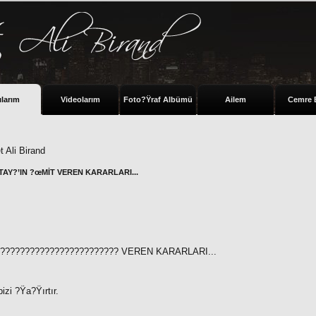
ılarım
Videolarım
Foto?Ÿraf Albümü
Ailem
Cemre 
 Ali Birand
TAY?’IN ?œMİT VEREN KARARLARI...
????????????????????????? VEREN KARARLARI...
zi ?Ÿa?Ÿırtır.