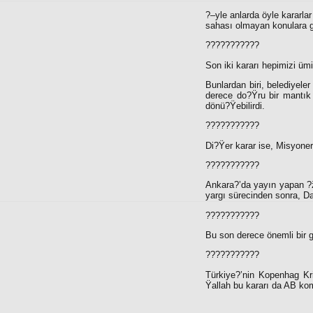
?–yle anlarda öyle kararlar
sahası olmayan konulara gi
???????????
Son iki kararı hepimizi ümit
Bunlardan biri, belediyeler
derece do?Ÿru bir mantık 
dönü?Ÿebilirdi.
???????????
Di?Ÿer karar ise, Misyoner?
???????????
Ankara?’da yayın yapan ?
yargı sürecinden sonra, Da
???????????
Bu son derece önemli bir g
???????????
Türkiye?’nin Kopenhag Kri
Ÿallah bu kararı da AB kom