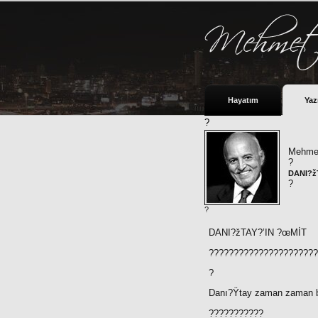
Hayatım
Yaz
?
Mehmet
?
DANI?ž
?
?
DANI?žTAY?’IN ?œMİT
?????????????????????
?
Danı?Ÿtay zaman zaman bi
???????????