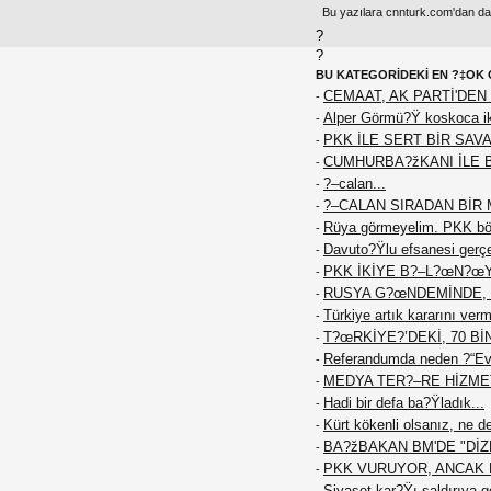
Bu yazılara cnnturk.com'dan da e
?
?
BU KATEGORİDEKİ EN ?‡OK 
CEMAAT, AK PARTİ'DEN 
-
Alper Görmü?Ÿ koskoca iki
-
PKK İLE SERT BİR SAVA
-
CUMHURBA?žKANI İLE 
-
?–calan...
-
?–CALAN SIRADAN BİR M
-
Rüya görmeyelim. PKK böy
-
Davuto?Ÿlu efsanesi gerç
-
PKK İKİYE B?–L?œN?œ
-
RUSYA G?œNDEMİNDE, 
-
Türkiye artık kararını ver
-
T?œRKİYE?’DEKİ, 70 Bİ
-
Referandumda neden ?“Ev
-
MEDYA TER?–RE HİZME
-
Hadi bir defa ba?Ÿladık...
-
Kürt kökenli olsanız, ne d
-
BA?žBAKAN BM'DE "DİZE
-
PKK VURUYOR, ANCAK K
-
Siyaset kar?Ÿı saldırıya g