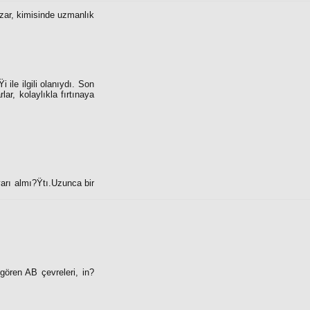
bozar, kimisinde uzmanlık
 ile ilgili olanıydı. Son
r, kolaylıkla fırtınaya
yarı almı?Ÿtı.Uzunca bir
gören AB çevreleri, in?