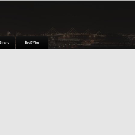
Birand
İleti?Ÿim