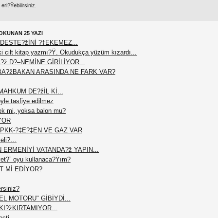
ri?Ÿebilirsiniz.
OKUNAN 25 YAZI
DESTE?žİNİ ?‡EKEMEZ...
 cilt kitap yazmı?Ÿ. Okudukça yüzüm kızardı...
?ž D?–NEMİNE GİRİLİYOR...
BA?žBAKAN ARASINDA NE FARK VAR?
AHKUM DE?žİL Kİ...
le tasfiye edilmez
ek mi, yoksa balon mu?
YOR
PKK-?‡E?‡EN VE GAZ VAR
meli?…
N ERMENİYİ VATANDA?ž YAPIN...
et?” oyu kullanaca?Ÿım?
T Mİ EDİYOR?
ersiniz?
L MOTORU" GİBİYDİ...
I?žKIRTAMIYOR...
eçti