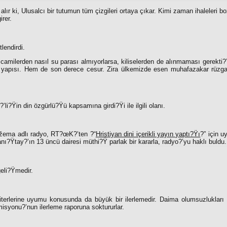
 alır ki, Ulusalcı bir tutumun tüm çizgileri ortaya çıkar. Kimi zaman ihaleleri 
rer.
lendirdi.
 camilerden nasıl su parası almıyorlarsa, kiliselerden de alınmaması gerekti?Ÿi
yapısı. Hem de son derece cesur. Zira ülkemizde esen muhafazakar rüzgarla
’li?Ÿin din özgürlü?Ÿü kapsamına girdi?Ÿi ile ilgili olanı.
žema adlı radyo, RT?œK?’ten ?“
Hristiyan dini içerikli yayın yaptı?Ÿı
?” için u
nı?Ÿtay?’ın 13 üncü dairesi müthi?Ÿ parlak bir kararla, radyo?’yu haklı buldu.
eli?Ÿmedir.
terlerine uyumu konusunda da büyük bir ilerlemedir. Daima olumsuzlukları 
isyonu?’nun ilerleme raporuna soktururlar.