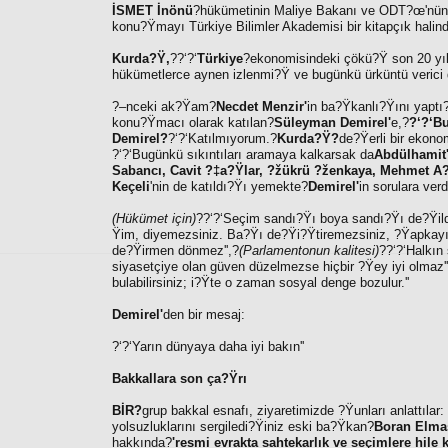
İSMET İnönü
?hükümetinin Maliye Bakanı ve ODT?œ'nün
konu?Ÿmayı Türkiye Bilimler Akademisi bir kitapçık halind
Kurda?Ÿ,
??‘?‘
Türkiye
?ekonomisindeki çökü?Ÿ son 20 yı
hükümetlerce aynen izlenmi?Ÿ ve bugünkü ürküntü verici d
?–nceki ak?Ÿam?
Necdet Menzir'
in ba?Ÿkanlı?Ÿını yaptı
konu?Ÿmacı olarak katılan?
Süleyman Demirel'
e,?
?‘?‘Bu
Demirel?
?‘?‘Katılmıyorum.?
Kurda?Ÿ?
de?Ÿerli bir ekonom
?‘?‘Bugünkü sıkıntıları aramaya kalkarsak da
Abdülhamit
Sabancı, Cavit ?‡a?Ÿlar, ?žükrü ?ženkaya, Mehmet A?
Keçeli
'nin de katıldı?Ÿı yemekte?
Demirel'
in sorulara ver
(Hükümet için)
??‘?‘Seçim sandı?Ÿı boya sandı?Ÿı de?Ÿildi
Ÿim, diyemezsiniz. Ba?Ÿı de?Ÿi?Ÿtiremezsiniz, ?Ÿapkayı 
de?Ÿirmen dönmez'',?
(Parlamentonun kalitesi)
??‘?‘Halkın 
siyasetçiye olan güven düzelmezse hiçbir ?Ÿey iyi olmaz'',
bulabilirsiniz; i?Ÿte o zaman sosyal denge bozulur.''
Demirel'
den bir mesaj:
?‘?‘Yarın dünyaya daha iyi bakın''
Bakkallara son ça?Ÿrı
BİR?
grup bakkal esnafı, ziyaretimizde ?Ÿunları anlattılar
yolsuzluklarını sergiledi?Ÿiniz eski ba?Ÿkan?
Boran Elma
hakkında?
'resmi evrakta sahtekarlık ve seçimlere hile 