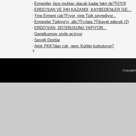
Ermeniler, bize muhtaç olacak kadar fakir de?Ÿil?(3)
-
ERDO?žAN VE İHH KAZANDI, KAYBEDENLER İSE...
-
Yine Ermeni çalı?Ÿıyor, yine Türk seyrediyor...
-
Ermeniler Türkiye'yi, alkı?Ÿçılara ?Ÿikayet edecek (2)
-
ERDO?žAN, DO?žRUSUNU YAPIYOR...
-
Genelkurmay sivile açılıyor
-
Sevgili Dostlar,
-
Artık PKK?dan çok, genç Kürtler korkutuyor?
-
?
Copyrigh