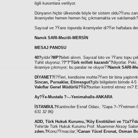
ilgili kurumlara veriliyor.
Dünyanın hiçbir ülkesinde böyle bir sistem oldu?Ÿunu zan
ikramiyeler hemen hemen hiç çıkmamakta ve satılamadı?Ÿı
Sayısal ve ?Ÿans topunda ikramiyeler di?Ÿer haftalara dev
Namık SARI-Mezitli-MERSİN
MESAJ PANOSU
40?
yıldır?
MP?
bileti alırım. Sayısal loto ve ?Ÿans topu çek
Ÿahit oluyoruz.?
?‘?‘Türk milleti kazandı''?
diyorlar. Peki
ikramiye çıkmıyor; bu paralar ne oluyor??
Namık SARI-Me
DİYANET?
İ?Ÿleri, kendisine muhte?Ÿem bir bina yaptırır
Sincan, Pursaklar, Etimesgut?
gibi bölgelerin birinde 4-
Vakıflar Genel Müdürlü?Ÿü?
bunları kontrol etmez mi? 
Ay?Ÿe-Mustafa ?–.-Yenimahalle-ANKARA
İSTANBUL?
Kantinciler Esnaf Odası, ?‡apa ?–?Ÿretmen Okul
631 32 96)
ADD, Türk Hukuk Kurumu,
?
Köy Enstitüleri ve ?‡a?Ÿd
Ÿehir'de Türk Hukuk Kurumu Prof. Muammer Aksoy Salon
zden.?
Konu?Ÿmacılar;?
Canan Yücel Eronat, Osman Bo