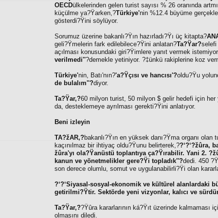
OECD
ülkelerinden gelen turist sayısı % 26 oranında artm
küçülme ya?Ÿarken,?
Türkiye'
nin %12.4 büyüme gerçekle?
gösterdi?Ÿini söylüyor.
Sorumuz üzerine bakanlı?Ÿın hazırladı?Ÿı üç kitapta?
AN
geli?Ÿmelerin fark edilebilece?Ÿini anlatan?
Ta?Ÿar?
selefi
açılması konusundaki giri?Ÿimlere yanıt vermek istemiyo
verilmedi''
?demekle yetiniyor. ?‡ünkü rakiplerine koz ve
Türkiye'
nin, Batı'nın?
'a?Ÿçısı ve hancısı'?
oldu?Ÿu yolund
de bulalım''?
diyor.
Ta?Ÿar,?
60 milyon turist, 50 milyon $ gelir hedefi için he
da, desteklemeye ayrılması gerekti?Ÿini anlatıyor.
Beni izleyin
TA?žAR,?
bakanlı?Ÿın en yüksek danı?Ÿma organı olan tu
kaçınılmaz bir ihtiyaç oldu?Ÿunu belirterek,?
?‘?‘?žûra, b
žûra'yı ola?Ÿanüstü toplantıya ça?Ÿırabilir. Yani 2. ?
kanun ve yönetmelikler gere?Ÿi topladık''?
dedi. 450 ?
son derece olumlu, somut ve uygulanabilirli?Ÿi olan kararlar
?‘?‘Siyasal-sosyal-ekonomik ve kültürel alanlardaki 
getirilmi?Ÿtir. Sektörde yeni vizyonlar, kalıcı ve sürdürü
Ta?Ÿar,?
?Ÿûra kararlarının ká?Ÿıt üzerinde kalmaması i
olmasını diledi.