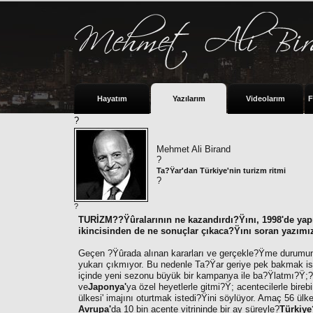
Hayatım
Yazılarım
Videolarım
F
?
Mehmet Ali Birand
?
Ta?Ÿar'dan Türkiye'nin turizm ritmi
?
?
TURİZM??Ÿûralarının ne kazandırdı?Ÿını, 1998'de yapı
ikincisinden de ne sonuçlar çıkaca?Ÿını soran yazım
Geçen ?Ÿûrada alınan kararları ve gerçekle?Ÿme durumunu 
yukarı çıkmıyor. Bu nedenle Ta?Ÿar geriye pek bakmak iste
içinde yeni sezonu büyük bir kampanya ile ba?Ÿlatmı?Ÿ;?
ve
Japonya'
ya özel heyetlerle gitmi?Ÿ; acentecilerle bire
ülkesi' imajını oturtmak istedi?Ÿini söylüyor. Amaç 56 ülked
Avrupa'
da 10 bin acente vitrininde bir ay süreyle?
Türkiye