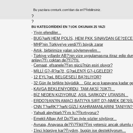
Bu yazılara cnnturk.com'dan da eri?Ÿebilirsiniz.
?
?
BU KATEGORİDEKİ EN ?‡OK OKUNAN 25 YAZI
Yiyin efendiler...
-
BUG?œN HEM POLİS, HEM PKK SINAVDAN GE?‡EC
-
MHP'nin Türkiye'ye verdi?Ÿi büyük zarar
-
Artık, birbirimize yalan söylemeyelim...
-
Türkiye yıllardır AB?’nin vize uygulamasına itiraz edip du
-
anlayı?Ÿı çoktan de?Ÿi?Ÿti.
Cemaat, efsanele?Ÿen gücü?nün esiri oluyor?
-
MİLLİ G?–R?œ?ž, G?œLEN?İ G?–LGELEDİ?
-
12 EYL?œL BELGESELİ BA?žLIYOR?
-
32.Gün ile birlikte büyüdük... Göz açıp kapayana kadar g
-
KAVGA BEKLENİYORDU, TAM AKSİ ?‡IKTI...
-
BİZ NEDEN KIZIYORUZ, ASIL SARKOZY UTANSIN...
-
ERDO?žAN?IN AMACI BATI?YA SIRT D?–NMEK DE?žİL.
-
CNN T?œRK?’?œN GİZLİ KAHRAMANLARINI TANIYIN
-
Yahudi aleyhtarlı?Ÿını kı?Ÿkırtıyoruz?
-
Emekli Albay Arif Do?Ÿan öyle sözler söylüyor...
-
Avrupa, Anayasa de?Ÿi?Ÿikli?Ÿini yetersiz ancak olumlu 
-
1'inci köprüye kar?Ÿıydım, bugün ise destekliyorum...
-