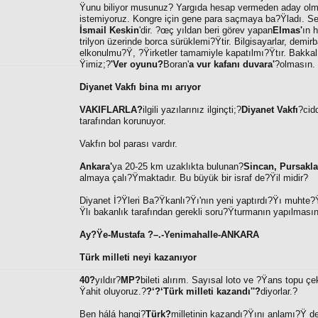
Ÿunu biliyor musunuz? Yargıda hesap vermeden aday olmaya
istemiyoruz. Kongre için gene para saçmaya ba?Ÿladı. S
İsmail Keskin
'dir. ?œç yıldan beri görev yapan
Elmas'
ın 
trilyon üzerinde borca sürüklemi?Ÿtir. Bilgisayarlar, demir
elkonulmu?Ÿ, ?Ÿirketler tamamiyle kapatılmı?Ÿtır. Bakka
Ÿimiz;?
'Ver oyunu?
Boran'
a vur kafanı duvara'
?olmasın.
Diyanet Vakfı bina mı arıyor
VAKIFLARLA?
ilgili yazılarınız ilginçti;?
Diyanet Vakfı
?cid
tarafından korunuyor.
Vakfın bol parası vardır.
Ankara'
ya 20-25 km uzaklıkta bulunan?
Sincan, Pursakla
almaya çalı?Ÿmaktadır. Bu büyük bir israf de?Ÿil midir?
Diyanet İ?Ÿleri Ba?Ÿkanlı?Ÿı'nın yeni yaptırdı?Ÿı muhte
Ÿlı bakanlık tarafından gerekli soru?Ÿturmanın yapılmasın
Ay?Ÿe-Mustafa ?–.-Yenimahalle-ANKARA
Türk milleti neyi kazanıyor
40?
yıldır?
MP?
bileti alırım. Sayısal loto ve ?Ÿans topu çek
Ÿahit oluyoruz.?
?‘?‘Türk milleti kazandı''?
diyorlar.?
Ben hálá hangi?
Türk?
milletinin kazandı?Ÿını anlamı?Ÿ de?