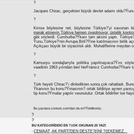
?
Jacques Chirac, gerçekten büyük devlet adamı oldu?Ÿun
?
Kimse böylesine net, böylesine Türkiye?’yi savunan 
merak etmeyin Türkiye hemen üyeolmuyor, üstelik kontrol 
gibi sözlerdi. Cumhurba?Ÿkanı tam aksini yaptı. Türkiye?
Ÿunu,Türkiye?’nin Avrupa Birli?Ÿine katılmasının birlik aç
Açıkçası büyük bir siyasirisk aldı. Muhaliflerine meydan 
?
Kamuoyu sondajlarıyla politika yapılmayaca?Ÿını söy
vaadinin 1963 yılından beri herFransız Cumhurba?Ÿkanı ta
?
Türk heyeti Chirac?’ı dinledikten sonra çok rahatladı. B
Ÿkanının bu konu?Ÿmasının? ortak bildiriye aynen yansı
tip konu?Ÿmalar yapılır veunutulur. Ortak bildiriler ise hay
Bu yazılara cnnturk.com'dan da eri?Ÿebilirsiniz.
?
?
BU KATEGORİDEKİ EN ?‡OK OKUNAN 25 YAZI
CEMAAT, AK PARTİ'DEN DESTE?žİNİ ?‡EKEMEZ...
-