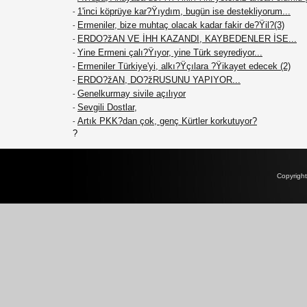
1'inci köprüye kar?Ÿıydım, bugün ise destekliyorum...
-
Ermeniler, bize muhtaç olacak kadar fakir de?Ÿil?(3)
-
ERDO?žAN VE İHH KAZANDI, KAYBEDENLER İSE...
-
Yine Ermeni çalı?Ÿıyor, yine Türk seyrediyor...
-
Ermeniler Türkiye'yi, alkı?Ÿçılara ?Ÿikayet edecek (2)
-
ERDO?žAN, DO?žRUSUNU YAPIYOR...
-
Genelkurmay sivile açılıyor
-
Sevgili Dostlar,
-
Artık PKK?dan çok, genç Kürtler korkutuyor?
-
?
Copyrigh