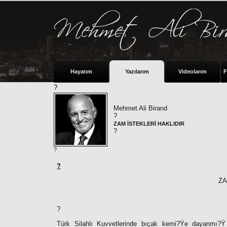
Hayatım
Yazılarım
Videolarım
F
?
Mehmet Ali Birand
?
ZAM İSTEKLERİ HAKLIDIR
?
?
?
ZA
?
Türk Silahlı Kuvvetlerinde bıçak kemi?Ÿe dayanmı?Ÿ o