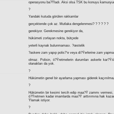
operasyonu ba?Ÿladı. Aksi olsa TSK bu konuyu kamuoyun
?
Yandaki kutuda görülen rakkamlar
gerçektende çok az. Mutlaka dengelenmesi? ? ? ? ? ?
gerekiyor. Gerekmesine gerekiyor da,
hükümeti zorlayan nokta, bütçede
yeterli kaynak bulunmaması. ?œstelik
?askere zam yapıp polis?’e veya di?Ÿerlerine zam yapm
olmaz. Polisin, ö?Ÿretmelerin durumları askerle kar?Ÿı
olanakları da yok.
?
Hükümetin genel bir ayarlama yapması giderek kaçınılma
?
Hükümetin bir kesimi tercih edip maa?Ÿ zammı vermesi, d
ö?Ÿretmen kadar imamlarda maa?Ÿ arttırımına hak kazanıy
Ÿlamak istiyor.
?