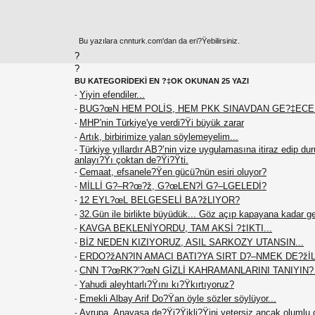
Bu yazılara cnnturk.com'dan da eri?Ÿebilirsiniz.
?
?
BU KATEGORİDEKİ EN ?‡OK OKUNAN 25 YAZI
Yiyin efendiler...
-
BUG?œN HEM POLİS, HEM PKK SINAVDAN GE?‡EC
-
MHP'nin Türkiye'ye verdi?Ÿi büyük zarar
-
Artık, birbirimize yalan söylemeyelim...
-
Türkiye yıllardır AB?’nin vize uygulamasına itiraz edip du
-
anlayı?Ÿı çoktan de?Ÿi?Ÿti.
Cemaat, efsanele?Ÿen gücü?nün esiri oluyor?
-
MİLLİ G?–R?œ?ž, G?œLEN?İ G?–LGELEDİ?
-
12 EYL?œL BELGESELİ BA?žLIYOR?
-
32.Gün ile birlikte büyüdük... Göz açıp kapayana kadar g
-
KAVGA BEKLENİYORDU, TAM AKSİ ?‡IKTI...
-
BİZ NEDEN KIZIYORUZ, ASIL SARKOZY UTANSIN...
-
ERDO?žAN?IN AMACI BATI?YA SIRT D?–NMEK DE?žİL.
-
CNN T?œRK?’?œN GİZLİ KAHRAMANLARINI TANIYIN
-
Yahudi aleyhtarlı?Ÿını kı?Ÿkırtıyoruz?
-
Emekli Albay Arif Do?Ÿan öyle sözler söylüyor...
-
Avrupa, Anayasa de?Ÿi?Ÿikli?Ÿini yetersiz ancak olumlu 
-