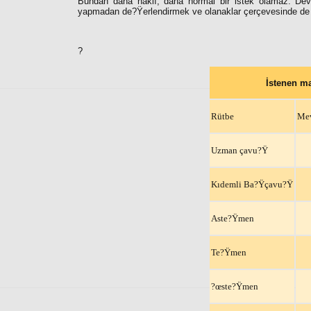
Bundan daha haklı, daha normal bir istek olamaz. Devl
yapmadan de?Ÿerlendirmek ve olanaklar çerçevesinde de 
?
İstenen ma
Rütbe
Mev
Uzman çavu?Ÿ
Kıdemli Ba?Ÿçavu?Ÿ
Aste?Ÿmen
Te?Ÿmen
?œste?Ÿmen