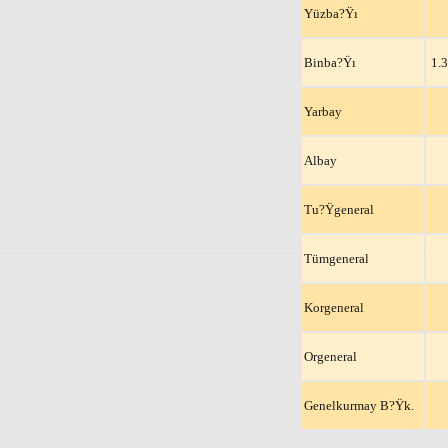
Yüzba?Ÿı
Binba?Ÿı
1.
Yarbay
Albay
Tu?Ÿgeneral
Tümgeneral
Korgeneral
Orgeneral
Genelkurmay B?Ÿk.