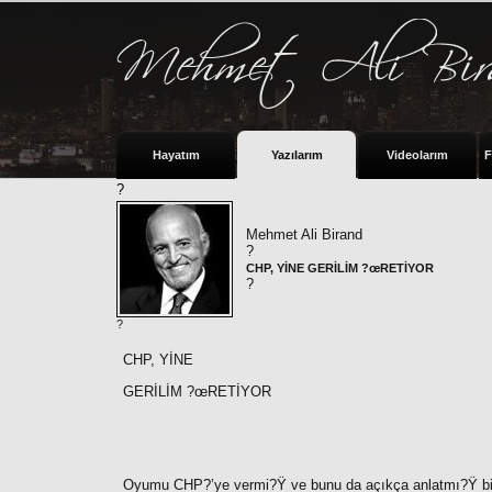
Hayatım
Yazılarım
Videolarım
F
?
Mehmet Ali Birand
?
CHP, YİNE GERİLİM ?œRETİYOR
?
?
CHP, YİNE
GERİLİM ?œRETİYOR
Oyumu CHP?’ye vermi?Ÿ ve bunu da açıkça anlatmı?Ÿ bir 