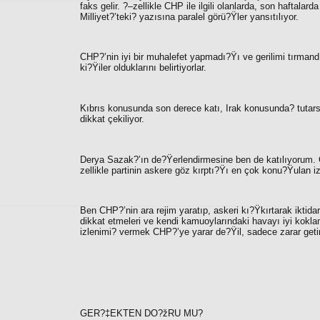
faks gelir. ?–zellikle CHP ile ilgili olanlarda, son haftalar
Milliyet?’teki? yazısına paralel görü?Ÿler yansıtılıyor.
CHP?’nin iyi bir muhalefet yapmadı?Ÿı ve gerilimi tırman
ki?Ÿiler olduklarını belirtiyorlar.
Kıbrıs konusunda son derece katı, Irak konusunda? tutarsı
dikkat çekiliyor.
Derya Sazak?’
ın de?Ÿerlendirmesine ben de katılıyorum.
zellikle partinin askere göz kırptı?Ÿı en çok konu?Ÿulan iz
Ben CHP?’nin ara rejim yaratıp, askeri kı?Ÿkırtarak iktida
dikkat etmeleri ve kendi kamuoylarındaki havayı iyi kokl
izlenimi? vermek CHP?’ye yarar de?Ÿil, sadece zarar getir
GER?‡EKTEN DO?žRU MU?