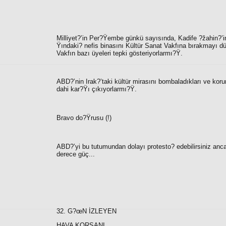
Milliyet?’in Per?Ÿembe günkü sayısında, Kadife ?žahin?’
Ÿındaki? nefis binasını Kültür Sanat Vakfına bırakmayı
Vakfın bazı üyeleri tepki gösteriyorlarmı?Ÿ.
ABD?’nin Irak?’taki kültür mirasını bombaladıkları ve kor
dahi kar?Ÿı çıkıyorlarmı?Ÿ.
Bravo do?Ÿrusu (!)
ABD?’yi bu tutumundan dolayı protesto? edebilirsiniz anc
derece güç...
32. G?œN İZLEYEN
HAVA KORSANI