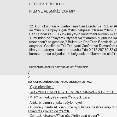
ECEVİT?’LERLE İLGİLİ
FİLM VE RESMİNİZ VAR MI?
32. Gün okulunun iki parlak ismi
Can Dündar
ve
Rıdvan A
yo?Ÿun bir tempoyla çalı?Ÿılan belgesel ?“
Karao?Ÿlan-Ecev
Can Dündar ile 32. Gün?’ün yayın yönetmeni Rıdvan Akar?’
Ÿumundan ba?Ÿlayarak siyaset ya?Ÿamının bugününe kadark
tasarlanan? belgeselde,? Bülent ve Rah?Ÿan Ecevit de yak
açıyorlar. Gelelim ba?Ÿlı?Ÿa, yani Can?’ın ve Rıdvan?’ın 
film vb. materyal olanların İstanbul?’da 0.212.297 60 32 (
kurmasını rica ediyorlar. İki belgeselci mükemmele ula?Ÿma
Bu yazılara cnnturk.com'dan da eri?Ÿebilirsiniz.
?
?
BU KATEGORİDEKİ EN ?‡OK OKUNAN 25 YAZI
Yiyin efendiler...
-
BUG?œN HEM POLİS, HEM PKK SINAVDAN GE?‡EC
-
MHP'nin Türkiye'ye verdi?Ÿi büyük zarar
-
Artık, birbirimize yalan söylemeyelim...
-
Türkiye yıllardır AB?’nin vize uygulamasına itiraz edip du
-
anlayı?Ÿı çoktan de?Ÿi?Ÿti.
Cemaat, efsanele?Ÿen gücü?nün esiri oluyor?
-