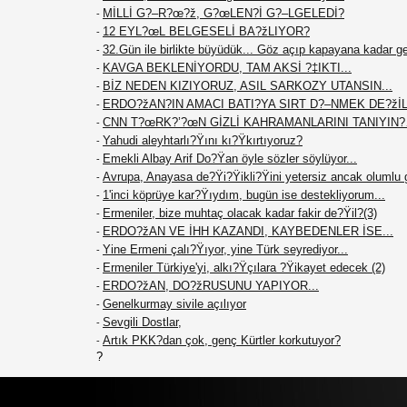
MİLLİ G?–R?œ?ž, G?œLEN?İ G?–LGELEDİ?
-
12 EYL?œL BELGESELİ BA?žLIYOR?
-
32.Gün ile birlikte büyüdük... Göz açıp kapayana kadar g
-
KAVGA BEKLENİYORDU, TAM AKSİ ?‡IKTI...
-
BİZ NEDEN KIZIYORUZ, ASIL SARKOZY UTANSIN...
-
ERDO?žAN?IN AMACI BATI?YA SIRT D?–NMEK DE?žİL.
-
CNN T?œRK?’?œN GİZLİ KAHRAMANLARINI TANIYIN
-
Yahudi aleyhtarlı?Ÿını kı?Ÿkırtıyoruz?
-
Emekli Albay Arif Do?Ÿan öyle sözler söylüyor...
-
Avrupa, Anayasa de?Ÿi?Ÿikli?Ÿini yetersiz ancak olumlu 
-
1'inci köprüye kar?Ÿıydım, bugün ise destekliyorum...
-
Ermeniler, bize muhtaç olacak kadar fakir de?Ÿil?(3)
-
ERDO?žAN VE İHH KAZANDI, KAYBEDENLER İSE...
-
Yine Ermeni çalı?Ÿıyor, yine Türk seyrediyor...
-
Ermeniler Türkiye'yi, alkı?Ÿçılara ?Ÿikayet edecek (2)
-
ERDO?žAN, DO?žRUSUNU YAPIYOR...
-
Genelkurmay sivile açılıyor
-
Sevgili Dostlar,
-
Artık PKK?dan çok, genç Kürtler korkutuyor?
-
?