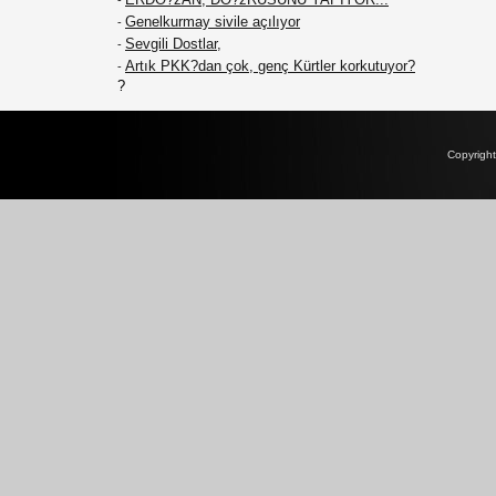
-
Genelkurmay sivile açılıyor
-
Sevgili Dostlar,
-
Artık PKK?dan çok, genç Kürtler korkutuyor?
-
?
Copyrigh