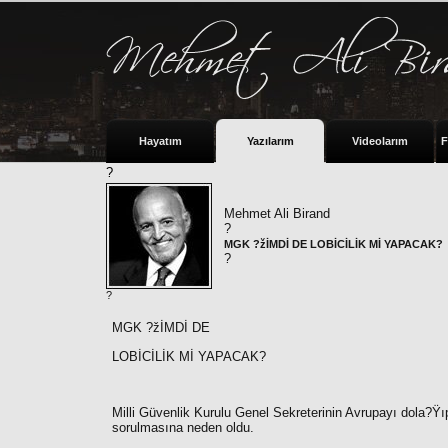
Hayatım
Yazılarım
Videolarım
F
?
Mehmet Ali Birand
?
MGK ?žİMDİ DE LOBİCİLİK Mİ YAPACAK?
?
?
MGK ?žİMDİ DE
LOBİCİLİK Mİ YAPACAK?
Milli Güvenlik Kurulu Genel Sekreterinin Avrupayı dola?Ÿı
sorulmasına neden oldu.