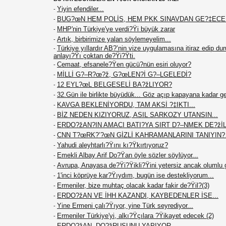
Yiyin efendiler...
-
BUG?œN HEM POLİS, HEM PKK SINAVDAN GE?‡EC
-
MHP'nin Türkiye'ye verdi?Ÿi büyük zarar
-
Artık, birbirimize yalan söylemeyelim...
-
Türkiye yıllardır AB?’nin vize uygulamasına itiraz edip du
-
anlayı?Ÿı çoktan de?Ÿi?Ÿti.
Cemaat, efsanele?Ÿen gücü?nün esiri oluyor?
-
MİLLİ G?–R?œ?ž, G?œLEN?İ G?–LGELEDİ?
-
12 EYL?œL BELGESELİ BA?žLIYOR?
-
32.Gün ile birlikte büyüdük... Göz açıp kapayana kadar g
-
KAVGA BEKLENİYORDU, TAM AKSİ ?‡IKTI...
-
BİZ NEDEN KIZIYORUZ, ASIL SARKOZY UTANSIN...
-
ERDO?žAN?IN AMACI BATI?YA SIRT D?–NMEK DE?žİL.
-
CNN T?œRK?’?œN GİZLİ KAHRAMANLARINI TANIYIN
-
Yahudi aleyhtarlı?Ÿını kı?Ÿkırtıyoruz?
-
Emekli Albay Arif Do?Ÿan öyle sözler söylüyor...
-
Avrupa, Anayasa de?Ÿi?Ÿikli?Ÿini yetersiz ancak olumlu 
-
1'inci köprüye kar?Ÿıydım, bugün ise destekliyorum...
-
Ermeniler, bize muhtaç olacak kadar fakir de?Ÿil?(3)
-
ERDO?žAN VE İHH KAZANDI, KAYBEDENLER İSE...
-
Yine Ermeni çalı?Ÿıyor, yine Türk seyrediyor...
-
Ermeniler Türkiye'yi, alkı?Ÿçılara ?Ÿikayet edecek (2)
-
ERDO?žAN, DO?žRUSUNU YAPIYOR...