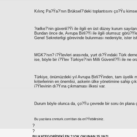
Kılınç Pa?Ÿa?’nın Brüksel?’deki toplantısını ço?Ÿu kimse
?œlke?’nin güvenli?Ÿi ile ilgili en üst düzey kurum sayıl
Bundan önce de, Avrupa Birli?Ÿi ile ilgili olumsuz görü?
Genel Sekreterligi görevinde bulunması nedeniyle, ister i
MGK?’nın? i?Ÿlevleri arasında, yurt dı?Ÿındaki Türk dern
ise, böyle bir i?Ÿlev Türkiye?’nin Milli Güvenil?Ÿi ile ne o
Türkiye, önümüzdeki yıl Avrupa Birli?Ÿinden, tam üyelik
kriterlerinin en önemlisi, askerin ülke yönetimine sahip
i?Ÿlevinin dı?Ÿına çıkmaması ilkesi var.
Durum böyle olunca da, ço?Ÿu çevrede bir soru ön plana 
Bu yazılara cnnturk.com'dan da eri?Ÿebilirsiniz.
?
?
BU KATEGORİDEKİ EN ?‡OK OKUNAN 25 YAZI