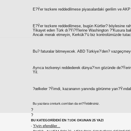
E?Ÿer tezkere reddedilmese piyasalardaki gerilim ve AKP
E?Ÿer tezkere reddedilmese, bugün Kürtler? böylesine rah
Ÿikayet eden Türk dı?Ÿi?Ÿlerine Washington ?“
Kusura bak
Ancak merak etmeyin, Kerkük?’ü biz kontrolümüzde tuta
Bu? faturalar bitmeyecek. ABD Türkiye?’den? vazgeçmey
Ayrıca tezkereyi reddederek dünya?’nın gözünde de?Ÿerim
Ÿil.
?œlkeler ?Ÿimdi, kazananın yanında görünme yarı?Ÿındala
Bu yazılara cnnturk.com'dan da eri?Ÿebilirsiniz.
?
?
BU KATEGORİDEKİ EN ?‡OK OKUNAN 25 YAZI
Yiyin efendiler...
-