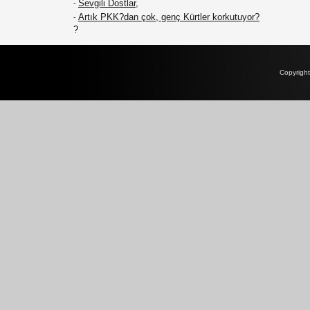
Sevgili Dostlar,
-
Artık PKK?dan çok, genç Kürtler korkutuyor?
-
?
Copyrigh