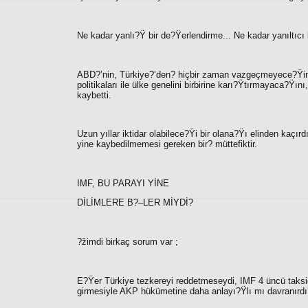
Ne kadar yanlı?Ÿ bir de?Ÿerlendirme... Ne kadar yanıltıcı
ABD?’nin, Türkiye?’den? hiçbir zaman vazgeçmeyece?Ÿini en 
politikaları ile ülke genelini birbirine karı?Ÿtırmayaca?Ÿı
kaybetti.
Uzun yıllar iktidar olabilece?Ÿi bir olana?Ÿı elinden kaçır
yine kaybedilmemesi gereken bir? müttefiktir.
IMF, BU PARAYI YİNE
DİLİMLERE B?–LER MİYDİ?
?žimdi birkaç sorum var ;
E?Ÿer Türkiye tezkereyi reddetmeseydi, IMF 4 üncü taksid
girmesiyle AKP hükümetine daha anlayı?Ÿlı mı davranırdı