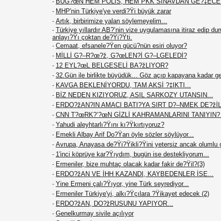
BUG?œN HEM POLİS, HEM PKK SINAVDAN GE?‡EC
-
MHP'nin Türkiye'ye verdi?Ÿi büyük zarar
-
Artık, birbirimize yalan söylemeyelim...
-
Türkiye yıllardır AB?’nin vize uygulamasına itiraz edip du
-
anlayı?Ÿı çoktan de?Ÿi?Ÿti.
Cemaat, efsanele?Ÿen gücü?nün esiri oluyor?
-
MİLLİ G?–R?œ?ž, G?œLEN?İ G?–LGELEDİ?
-
12 EYL?œL BELGESELİ BA?žLIYOR?
-
32.Gün ile birlikte büyüdük... Göz açıp kapayana kadar g
-
KAVGA BEKLENİYORDU, TAM AKSİ ?‡IKTI...
-
BİZ NEDEN KIZIYORUZ, ASIL SARKOZY UTANSIN...
-
ERDO?žAN?IN AMACI BATI?YA SIRT D?–NMEK DE?žİL.
-
CNN T?œRK?’?œN GİZLİ KAHRAMANLARINI TANIYIN
-
Yahudi aleyhtarlı?Ÿını kı?Ÿkırtıyoruz?
-
Emekli Albay Arif Do?Ÿan öyle sözler söylüyor...
-
Avrupa, Anayasa de?Ÿi?Ÿikli?Ÿini yetersiz ancak olumlu 
-
1'inci köprüye kar?Ÿıydım, bugün ise destekliyorum...
-
Ermeniler, bize muhtaç olacak kadar fakir de?Ÿil?(3)
-
ERDO?žAN VE İHH KAZANDI, KAYBEDENLER İSE...
-
Yine Ermeni çalı?Ÿıyor, yine Türk seyrediyor...
-
Ermeniler Türkiye'yi, alkı?Ÿçılara ?Ÿikayet edecek (2)
-
ERDO?žAN, DO?žRUSUNU YAPIYOR...
-
Genelkurmay sivile açılıyor
-