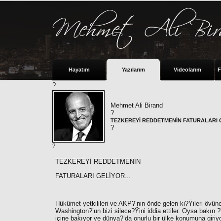
Hayatım
Yazılarım
Videolarım
F
?
Mehmet Ali Birand
?
TEZKEREYİ REDDETMENİN FATURALARI G
?
?
TEZKEREYİ REDDETMENİN
FATURALARI GELİYOR...
Hükümet yetkilileri ve AKP?’nin önde gelen ki?Ÿileri övün
Washington?’un bizi silece?Ÿini iddia ettiler. Oysa bakı
içine bakıyor ve dünya?’da onurlu bir ülke konumuna giriy