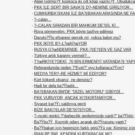
Alper Görmü?Ÿ koskoca iki cilt kitap yazmı?Ÿ. Okudukça
-
PKK İLE SERT BİR SAVA?ž D?–NEMİNE GİRİLİYOR...
-
CUMHURBA?žKANI İLE BA?žBAKAN ARASINDA NE F
-
?–calan...
-
?–CALAN SIRADAN BİR MAHKUM DE?žİL Kİ...
-
Rüya görmeyelim. PKK böyle tasfiye edilmez
-
Davuto?Ÿlu efsanesi gerçek mi, yoksa balon mu?
-
PKK İKİYE B?–L?œN?œYOR
-
RUSYA G?œNDEMİNDE, PKK-?‡E?‡EN VE GAZ VAR
-
Türkiye artık kararını vermeli?…
-
T?œRKİYE?’DEKİ, 70 BİN ERMENİYİ VATANDA?ž YAPIN
-
Referandumda neden ?“Evet?” oyu kullanaca?Ÿım?
-
MEDYA TER?–RE HİZMET Mİ EDİYOR?
-
Kürt kökenli olsanız, ne dersiniz?
-
Hadi bir defa ba?Ÿladık...
-
BA?žBAKAN BM'DE "DİZEL MOTORU" GİBİYDİ...
-
PKK VURUYOR, ANCAK KI?žKIRTAMIYOR...
-
Siyaset kar?Ÿı saldırıya geçti
-
BİZE BAKI?žLAR DE?žİ?žİYOR...
-
?–nceki günkü ?“darbecilik genlerimizde vardı?” ba?Ÿlıklı
-
Ba?Ÿbu?Ÿ, Kozmik odayı açarak do?Ÿrusunu yaptı?
-
Ba?Ÿbakan için hepimizin farklı görü?Ÿü var. Kimimiz için 
-
İRAN REJİMİ, KENDİNİ KURTARACAK MI?
-