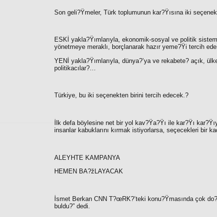
Son geli?Ÿmeler, Türk toplumunun kar?Ÿısına iki seçenek 
ESKİ
yakla?Ÿımlarıyla, ekonomik-sosyal ve politik siste
yönetmeye meraklı, borçlanarak hazır yeme?Ÿi tercih ede
YENİ
yakla?Ÿımlarıyla, dünya?’ya ve rekabete? açık, ülk
politikacılar?…
Türkiye, bu iki seçenekten birini tercih edecek.?
İlk defa böylesine net bir yol kav?Ÿa?Ÿı ile kar?Ÿı kar?
insanlar kabuklarını kırmak istiyorlarsa, seçecekleri bir ka
ALEYHTE KAMPANYA
HEMEN BA?žLAYACAK
İsmet Berkan CNN T?œRK?’teki konu?Ÿmasında çok do?Ÿr
buldu?”
dedi.