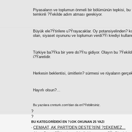
Piyasaların ve toplumun önmeli bir bölümünün tepkisi, b
temkinli ?Ÿekilde adım atması gerekiyor.
Büyük ele?Ÿtirilere u?Ÿrayacaklar. Oy potansiyelinden? kor
olan, siyaset oyununu ve toplumun verdi?Ÿi krediyi kullan
Türkiye ba?Ÿka bir yere do?Ÿru gidiyor. Olayın bu ?Ÿeki
i?Ÿaretidir.
Herkesin beklentisi, ümitlerin? sürmesi ve rüyaların gerçe
Hayırlı olsun?…
Bu yazılara cnnturk.com'dan da eri?Ÿebilirsiniz.
?
?
BU KATEGORİDEKİ EN ?‡OK OKUNAN 25 YAZI
CEMAAT, AK PARTİ'DEN DESTE?žİNİ ?‡EKEMEZ...
-