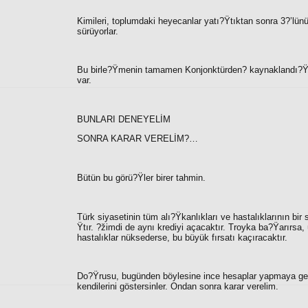
Kimileri, toplumdaki heyecanlar yatı?Ÿtıktan sonra 3?’lünü
sürüyorlar.
Bu birle?Ÿmenin tamamen Konjonktürden? kaynaklandı?Ÿı,
var.
BUNLARI DENEYELİM
SONRA KARAR VERELİM?…
Bütün bu görü?Ÿler birer tahmin.
Türk siyasetinin tüm alı?Ÿkanlıkları ve hastalıklarının b
Ÿtır. ?žimdi de aynı krediyi açacaktır. Troyka ba?Ÿarırsa
hastalıklar nüksederse, bu büyük fırsatı kaçıracaktır.
Do?Ÿrusu, bugünden böylesine ince hesaplar yapmaya gere
kendilerini göstersinler. Ondan sonra karar verelim.