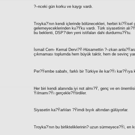
?–nceki gün korku ve kaygı vardı.
Troyka?’nın kendi içlerinde bölünecekleri, herbiri ki?Ÿisel 
gelemeyeceklerinden ku?Ÿku vardı. Türk siyasetinin alı?Ÿ
bu beklenti, DSP?’den yeni istifaları dahi durdurmu?Ÿtu.
İsmail Cem- Kemal Dervi?Ÿ-Hüsamettin ?–zkan anla?Ÿarak 
çıkmaması toplumda hem büyük taktir, hem de sevinç yara
Per?Ÿembe sabahı, farklı bir Türkiye ile kar?Ÿı kar?Ÿıya 
Her biri kendi alanında iyi not almı?Ÿ, genç ve en önemlisi,
Ÿılmamı?Ÿı gerçekle?Ÿtirdiler.
Siyasetin ka?Ÿarlıları ?Ÿimdi bıyık altından gülüyorlar.
Troyka?’nın bu birlikteliklerinin? uzun sürmeyece?Ÿi, en 