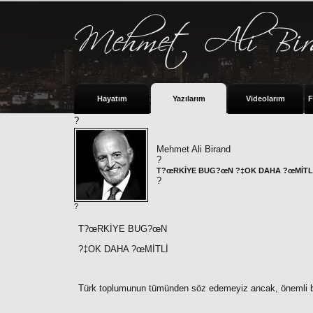
Hayatım
Yazılarım
Videolarım
F
?
Mehmet Ali Birand
?
T?œRKİYE BUG?œN ?‡OK DAHA ?œMİTL
?
?
T?œRKİYE BUG?œN
?‡OK DAHA ?œMİTLİ
Türk toplumunun tümünden söz edemeyiz ancak, önemli bir