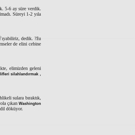
k. 5-6 ay süre verdik.
lmadı. Süreyi 1-2 yıla
ıyabiliriz, dedik. ?žu
mseler de elini cebine
kte, elimizden geleni
ifleri silahlandırmak ,
ikeli sulara bıraktık,
yola çıkan
Washington
dil döküyor.