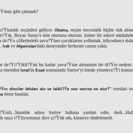
?Ÿimiz gibi çıkmadı?
a?Ÿkanlık seçimleri geliyor.
seçim öncesinde hiçbir risk alma
Obama,
ı?Ÿık. Beyaz Saray'a kim oturursa otursun, kimse bir askeri müdahele 
a do?Ÿu çöllerindeki sava?Ÿlara çocuklarını yollamak, trilyonlarca dol
ı.
ve
daki
deneyimler
herkesin canını yaktı.
Irak
Afganistan'
dar de?Ÿi?Ÿikli?Ÿini bu kadar yava?Ÿtan almasının bir di?Ÿer neden
da önemlisi
'in
sonrasında Suriye'yi kimin yönetece?Ÿi konus
İsrail
Esad
soruları so
Ÿırı dinciler iktidarı alır ve laikli?Ÿe son verirse ne olur?"
frene bastılar.
pa
?Ÿırdı...İnsanlık adına Suriye halkına yardım edin, dedi...Halk
lık suçu i?Ÿliyorsunuz diye çı?Ÿlık attı, kimseye dinletemedi.