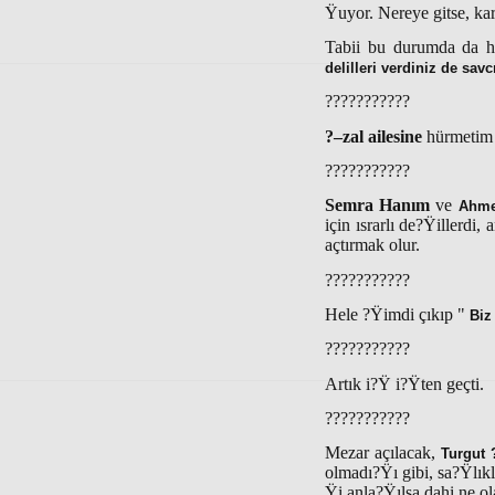
Ÿuyor. Nereye gitse, ka
Tabii bu durumda da he
delilleri verdiniz de sav
???????????
?–zal ailesine
hürmetim 
???????????
Semra Hanım
ve
Ahme
için ısrarlı de?Ÿillerdi
açtırmak olur.
???????????
Hele ?Ÿimdi çıkıp "
Biz
???????????
Artık i?Ÿ i?Ÿten geçti.
???????????
Mezar açılacak,
Turgut 
olmadı?Ÿı gibi, sa?Ÿlıkl
Ÿi anla?Ÿılsa dahi ne ol