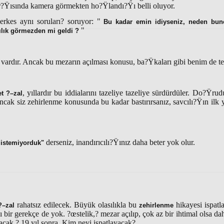
r?Ÿısında kamera görmekten ho?Ÿlandı?Ÿı belli oluyor.
rkes aynı soruları? soruyor: "
Bu kadar emin idiyseniz, neden bunc
"
cılık görmezden mi geldi ?
vardır. Ancak bu mezarın açılması konusu, ba?Ÿkaları gibi benim de te
, yıllardır bu iddialarını tazeliye tazeliye sürdürdüler. Do?Ÿrud
t ?–zal
, ancak siz zehirlenme konusunda bu kadar bastırırsanız, savcılı?Ÿın il
derseniz, inandırıcılı?Ÿınız daha beter yok olur.
 istemiyorduk"
rahatsız edilecek. Büyük olasılıkla bu
hikayesi ispatl
?–zal
zehirlenme
ı bir gerekçe de yok. ?œstelik,? mezar açılıp, çok az bir ihtimal olsa da
acak ? 19 yıl sonra, Kim neyi ispatlayacak?