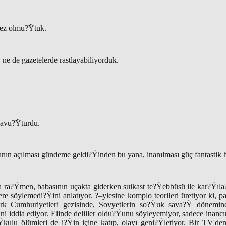
ez olmu?Ÿtuk.
 ne de gazetelerde rastlayabiliyorduk.
kavu?Ÿturdu.
ının açılması gündeme geldi?Ÿinden bu yana, inanılması güç fantastik h
a ra?Ÿmen, babasının uçakta giderken suikast te?Ÿebbüsü ile kar?Ÿıla
ere söylemedi?Ÿini anlatıyor. ?–ylesine komplo teorileri üretiyor ki, pa
rk Cumhuriyetleri gezisinde, Sovyetlerin so?Ÿuk sava?Ÿ dönemin
ini iddia ediyor. Elinde deliller oldu?Ÿunu söyleyemiyor, sadece inanc
ulu ölümleri de i?Ÿin içine katıp, olayı geni?Ÿletiyor. Bir TV'den