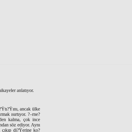
ikayeler anlatıyor.
?Ÿtı?Ÿını, ancak ülke
rmak ısırtıyor. ?–rne?
den kalma, çok ince
ından söz ediyor. Aynı
 çıkıp di?Ÿerine ko?