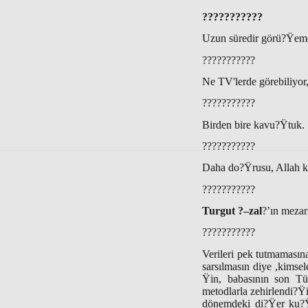
???????????
Uzun süredir görü?Ÿem
???????????
Ne TV'lerde görebiliyor,
???????????
Birden bire kavu?Ÿtuk.
???????????
Daha do?Ÿrusu, Allah 
???????????
Turgut ?–zal
?’ın mezar
???????????
Verileri pek tutmamasın
sarsılmasın diye ,kimsel
Ÿin, babasının son Tü
metodlarla zehirlendi?Ÿ
dönemdeki di?Ÿer ku?Ÿk