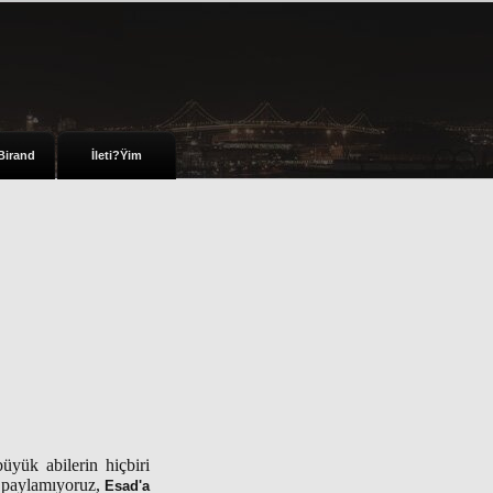
Birand
İleti?Ÿim
üyük abilerin hiçbiri
le paylamıyoruz,
Esad'a