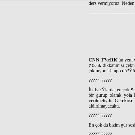
ders vermiyoruz. Neden
=================
CNN T?œRK'
ün yeni 
dikkatimizi çekt
?‡elik
çıkmıyor. Tempo dü?Ÿü
???????????
İlk ba?Ÿlarda, en çok
Su
bir gurup olarak yola
verilmeliydi. Gerekirs
aldırılmayacaktı.
???????????
En çok da bizim gür ses
???????????