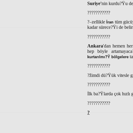
Suriye'
nin kurdu?Ÿu de
???????????
?–zellikle
tüm gücü
İran
kadar sürece?Ÿi de belirs
???????????
Ankara
'dan hemen her 
hep böyle artamayaca?
ta
kurtarılmı?Ÿ bölgelere
???????????
?žimdi dü?Ÿük vitesle g
???????????
İlk ba?Ÿlarda çok hızlı 
???????????
?