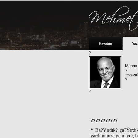
Hayatım
Yaz
?
Mehmet
?
T?œRKİ
?
?
???????????
*
Ba?Ÿırdık? ça?Ÿırdık
yardımımıza gelmiyor, b