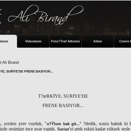
ılarım
Videolarım
Foto?Ÿraf Albümü
Ailem
Cemre 
 Ali Birand
YE, SURİYE'DE FRENE BASIYOR...
T?œRKİYE, SURİYE'DE
FRENE BASIYOR...
, yerden yere vurduk, "
?dedik, sonra baktık ki b
o?Ÿlum bak git..."
izde sesimize ince ayar yaptık.
'yi artık eskisi kadar yüksek ses
Suriye