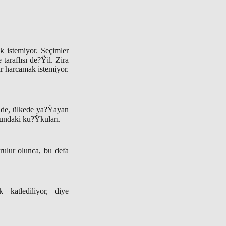
k istemiyor. Seçimler
taraflısı de?Ÿil. Zira
ar harcamak istemiyor.
i de, ülkede ya?Ÿayan
undaki ku?Ÿkuları.
rulur olunca, bu defa
 katlediliyor, diye