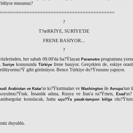
 biliyor musunuz?
===========================================
?
T?œRKİYE, SURİYE'DE
FRENE BASIYOR...
?
yüzlerinden, her sabah 09.00'da ba?Ÿlayan
programına yorum
Parametre
i.
konusunda
frene basıyor. Gerçekten de, eskiye oranla
Suriye
Türkiye
rülüyormu?Ÿ gibi görünüyor. Bence Türkiye do?Ÿrusunu yapıyor.
'ın kı?Ÿkırtmaları ve
ile
'nın 
udi Arabistan ve
Katar
Washington
Avrupa
 koyulmu?Ÿtuk. İnsanlık adına, Rusya ve İran'a ra?Ÿmen,
ın?
Esad'
e ambargolar konulacak, hatta
olu?Ÿturu
uçu?Ÿa yasak-tampon bölge
imiz duyuldu.