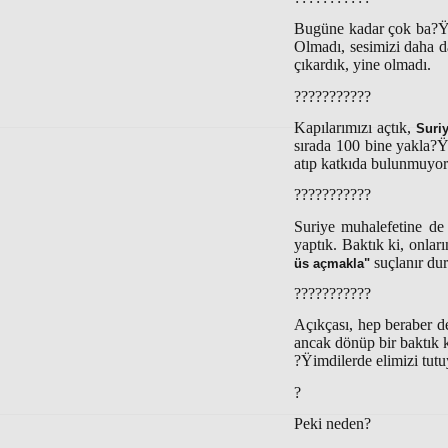
Bugüne kadar çok ba?Ÿı
Olmadı, sesimizi daha d
çıkardık, yine olmadı.
???????????
Kapılarımızı açtık,
Suri
sırada 100 bine yakla?Ÿ
atıp katkıda bulunmuyor
???????????
Suriye muhalefetine de 
yaptık. Baktık ki, onlar
suçlanır du
üs açmakla"
???????????
Açıkçası, hep beraber d
ancak dönüp bir baktık 
?Ÿimdilerde elimizi tut
?
Peki neden?