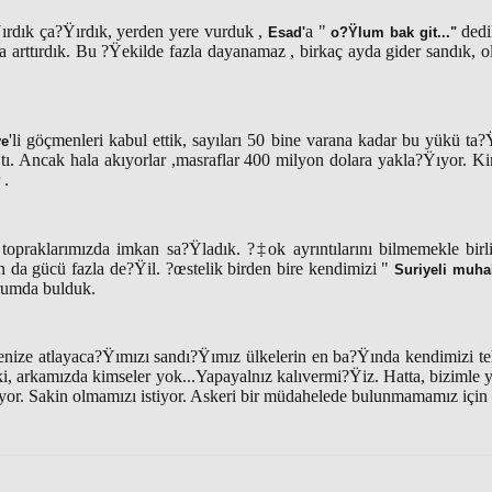
rdık ça?Ÿırdık, yerden yere vurduk ,
a "
dedi
Esad'
o?Ÿlum bak git..."
a arttırdık. Bu ?Ÿekilde fazla dayanamaz , birkaç ayda gider sandık, o
'li göçmenleri kabul ettik, sayıları 50 bine varana kadar bu yükü ta?Ÿ
ye
tı. Ancak hala akıyorlar ,masraflar 400 milyon dolara yakla?Ÿıyor. Ki
 .
topraklarımızda imkan sa?Ÿladık. ?‡ok ayrıntılarını bilmemekle birli
ın da gücü fazla de?Ÿil. ?œstelik birden bire kendimizi "
Suriyeli muhal
rumda bulduk.
enize atlayaca?Ÿımızı sandı?Ÿımız ülkelerin en ba?Ÿında kendimizi tehl
ki, arkamızda kimseler yok...Yapayalnız kalıvermi?Ÿiz. Hatta, bizimle 
uyor. Sakin olmamızı istiyor. Askeri bir müdahelede bulunmamamız için 