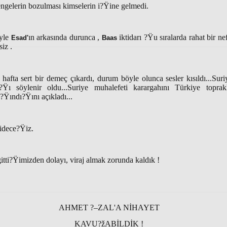
ngelerin bozulması kimselerin i?Ÿine gelmedi.
yle
ın arkasında durunca ,
iktidarı ?Ÿu sıralarda rahat bir ne
Esad'
Baas
iz .
hafta sert bir demeç çıkardı, durum böyle olunca sesler kısıldı...Sur
Ÿı söylenir oldu...Suriye muhalefeti karargahını Türkiye toprakl
?Ÿındı?Ÿını açıkladı...
idece?Ÿiz.
gitti?Ÿimizden dolayı, viraj almak zorunda kaldık !
AHMET ?–ZAL'A NİHAYET
KAVU?žABİLDİK !