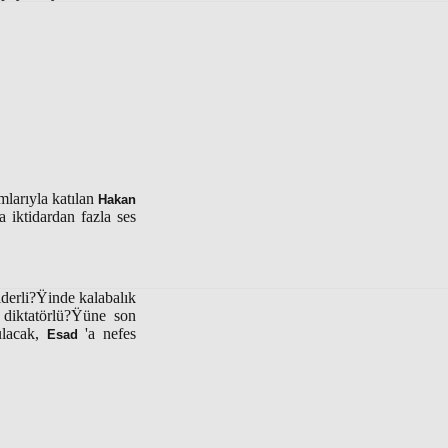
larıyla katılan
Hakan
 iktidardan fazla ses
liderli?Ÿinde kalabalık
 diktatörlü?Ÿüne son
lacak,
'a nefes
Esad