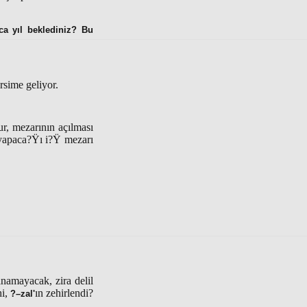
a yıl beklediniz? Bu
rsime geliyor.
ur, mezarının açılması
k yapaca?Ÿı i?Ÿ mezarı
anamayacak, zira delil
hi,
ın zehirlendi?
?–zal'