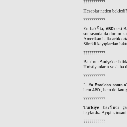
???????????
Hesaplar neden bekledi
???????????
En ba?Ÿta,
'deki B
ABD
sonrasında da durum kar
Amerikan halkı artık ort
Sürekli kayıplardan bıkt
???????????
Batı' nın
de ikti
Suriye'
Hıristiyanların ve daha 
???????????
"
...Ya Esad'dan sonra a?
hem
hem de
ABD ,
Avru
???????????
Türkiye
ba?Ÿırdı ça
haykırdı...Ayıptır, insan
???????????