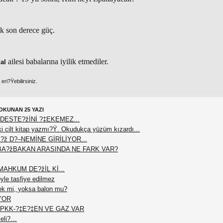
ek son derece güç.
ailesi babalarına iyilik etmediler.
al
ri?Ÿebilirsiniz.
OKUNAN 25 YAZI
DESTE?žİNİ ?‡EKEMEZ...
 cilt kitap yazmı?Ÿ. Okudukça yüzüm kızardı...
?ž D?–NEMİNE GİRİLİYOR...
BA?žBAKAN ARASINDA NE FARK VAR?
AHKUM DE?žİL Kİ...
le tasfiye edilmez
ek mi, yoksa balon mu?
YOR
PKK-?‡E?‡EN VE GAZ VAR
meli?…