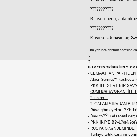
???????????
Bu ısrar nedir, anlabilm
???????????
Kusura bakmasınlar,
?–z
Bu yazılara cnnturk.com'dan da e
?
?
BU KATEGORİDEKİ EN ?‡OK 
CEMAAT, AK PARTİ'DEN 
-
Alper Görmü?Ÿ koskoca iki
-
PKK İLE SERT BİR SAVA
-
CUMHURBA?žKANI İLE 
-
?–calan...
-
?–CALAN SIRADAN BİR M
-
Rüya görmeyelim. PKK böy
-
Davuto?Ÿlu efsanesi gerç
-
PKK İKİYE B?–L?œN?œ
-
RUSYA G?œNDEMİNDE, 
-
Türkiye artık kararını ver
-