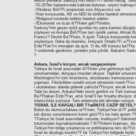
Resmi yemekte Sarkozy?nin verdi?Ÿi? temel mesaj, ?birbir
-?G-20?ler toplantısında katkıda bulunun, seyirci kalmayın
-?Akdeniz Birli?Ÿi projesinde size ihtiyacımız var.
-?İran konusunda, AB ve ABD ile birlikte hareket etmenize
-?Bölgesel krizlerde birlikte hareket edelim.
-?Ekonomik ve ticari ili?Ÿkileri geli?Ÿtirelim.
Sarkozy?nin geçen eylül ayından bu yana karnesi düzgün.
söyleyen ve Avrupa Birli?Ÿine tam üyelik yerine, Alman Ba
Fransız? Devlet Ba?Ÿkanı, 6 aydır Türkiye konusunda k
söylemiyor. Daha da önemlisi, İmtiyazlı Ortaklı?Ÿı a?Ÿz
Erdo?Ÿan?ın mesajları da açık. O da, AB konusu ba?Ÿta ol
?–zetlemek gerekirse, yeniden yola çıkıldı. Bakalım Sark
?
Ankara, İsrail'e kızıyor, ancak vazgeçemiyor
Türkiye ile İsrail arasındaki ili?Ÿkiler yine gerilmeye ba
umursamadan, dünyaya meydan okuyor. Tepkiler umurunda
Washington?ın tüm itirazlarına, uluslararası kamuoyunun uy
yapması, Filistinlilere sürekli eziyet etmesinin mantı?Ÿını
i uluslararası alanda giderek yalnızla?Ÿtırıyor, ancak ki
Tabii bu durum, Ankara?daki resmi gerilimi ve Türk kamuoyu
Ba?Ÿbakan Erdo?Ÿan, artık İsrail?i her fırsatta dövüyor, 
islamcılıkla suçluyor. Tam anlamıyla bel altından vuruyor.
?İSRAİL İLE KAVGALI BİR T?œRKİYE CAZİP DE?žİL?
Bütün bu olumsuzluklara ra?Ÿmen, Türkiye?nin dı?Ÿ polit
üst düzey sorumlularının kesin görü?Ÿü ise hala aynen ?Ÿ
?Türkiye ile İsrail arasındaki sorunlar, koalisyon? hüküm
tutumundan kaynaklanmaktadır.? İli?Ÿkilerin kopması, diya
Türkiye?nin bölge çıkarlarına ve politikalarına ters dü?Ÿer
İsrail ile diyalogu kesilmi?Ÿ bir Türkiye?nin bölgede hiçbi