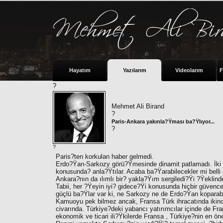
Hayatım
Yazılarım
Videolarım
F
?
Mehmet Ali Birand
?
Paris-Ankara yakınla?Ÿması ba?Ÿlıyor...
?
?
Paris?ten korkulan haber gelmedi.
Erdo?Ÿan-Sarkozy görü?Ÿmesinde dinamit patlamadı. İki lide
konusunda? anla?Ÿtılar. Acaba ba?Ÿarabilecekler mi belli de
Ankara?nın da ılımlı bir? yakla?Ÿım sergiledi?Ÿi ?Ÿeklind
Tabii, her ?Ÿeyin iyi? gidece?Ÿi konusunda hiçbir güvence
güçlü ba?Ÿlar var ki, ne Sarkozy ne de Erdo?Ÿan koparabil
Kamuoyu pek bilmez ancak, Fransa Türk ihracatında ikinci sı
civarında. Türkiye?deki yabancı yatırımcılar içinde de Fra
ekonomik ve ticari ili?Ÿkilerde Fransa , Türkiye?nin en öne