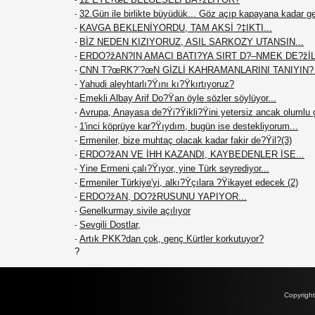
-
32.Gün ile birlikte büyüdük... Göz açıp kapayana kadar g
-
KAVGA BEKLENİYORDU, TAM AKSİ ?‡IKTI...
-
BİZ NEDEN KIZIYORUZ, ASIL SARKOZY UTANSIN...
-
ERDO?žAN?IN AMACI BATI?YA SIRT D?–NMEK DE?žİL.
-
CNN T?œRK?’?œN GİZLİ KAHRAMANLARINI TANIYIN
-
Yahudi aleyhtarlı?Ÿını kı?Ÿkırtıyoruz?
-
Emekli Albay Arif Do?Ÿan öyle sözler söylüyor...
-
Avrupa, Anayasa de?Ÿi?Ÿikli?Ÿini yetersiz ancak olumlu 
-
1'inci köprüye kar?Ÿıydım, bugün ise destekliyorum...
-
Ermeniler, bize muhtaç olacak kadar fakir de?Ÿil?(3)
-
ERDO?žAN VE İHH KAZANDI, KAYBEDENLER İSE...
-
Yine Ermeni çalı?Ÿıyor, yine Türk seyrediyor...
-
Ermeniler Türkiye'yi, alkı?Ÿçılara ?Ÿikayet edecek (2)
-
ERDO?žAN, DO?žRUSUNU YAPIYOR...
-
Genelkurmay sivile açılıyor
-
Sevgili Dostlar,
-
Artık PKK?dan çok, genç Kürtler korkutuyor?
-
?
Copyrigh