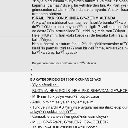
?Böyle bir durumda Suriye?den farkımız kalmaz.? Bölgede
kapımızı çalmaz? diyen, bu yetkililerden biri, Ak Parti?y
gitmesinden rahatsızlı?Ÿını da saklamıyordu. Ancak, İsrai
tırmanma sürüyor.
İSRAİL, PKK KONUSUNDA G?–ZETİM ALTINDA
Ankara?nın istihbarat camiası ise, İsrail?e bamba?Ÿka bir
de?Ÿi?Ÿiklik olup olmayaca?Ÿı ile ilgili. ?–zellikle son
ve deste?Ÿini arttırabilece?Ÿi, ciddi biçimde tartı?Ÿılıyor.
Hele, PKK?nın, İran?daki karde?Ÿi de hesaba katılırsa, 
tartı?Ÿılıyor.
Henüz önemli bir tutum farklılı?Ÿı da görülmemesine ra?
İsrail?in parmak izini ta?Ÿıyan bir geli?Ÿme, Ankara?da hi
ba?Ÿka süreç ba?Ÿlayacak.
Bu yazılara cnnturk.com'dan da eri?Ÿebilirsiniz.
?
?
BU KATEGORİDEKİ EN ?‡OK OKUNAN 25 YAZI
Yiyin efendiler...
-
BUG?œN HEM POLİS, HEM PKK SINAVDAN GE?‡EC
-
MHP'nin Türkiye'ye verdi?Ÿi büyük zarar
-
Artık, birbirimize yalan söylemeyelim...
-
Türkiye yıllardır AB?’nin vize uygulamasına itiraz edip du
-
anlayı?Ÿı çoktan de?Ÿi?Ÿti.
Cemaat, efsanele?Ÿen gücü?nün esiri oluyor?
-
MİLLİ G?–R?œ?ž, G?œLEN?İ G?–LGELEDİ?
-
12 EYL?œL BELGESELİ BA?žLIYOR?