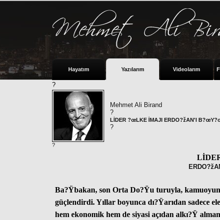
Hayatım
Yazılarım
Videolarım
F
?
Mehmet Ali Birand
?
LİDER ?œLKE İMAJI ERDO?žAN'I B?œY
?
?
LİDER
ERDO?žA
Ba?Ÿbakan, son Orta Do?Ÿu turuyla, kamu
oyun
güçlendirdi. Yıllar boyunca dı?Ÿarıdan sadece ele
hem ekonomik hem de siyasi açıdan alkı?Ÿ almanı