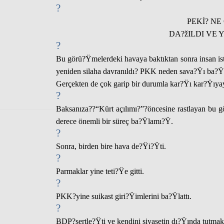
?
PEKİ? NE
DA?žILDI VE 
?
Bu görü?Ÿmelerdeki havaya baktıktan sonr
a insan is
yeniden silaha davranıldı? PKK neden sava?Ÿı ba?Ÿl
Gerçekten de çok garip bir durumla kar?Ÿı kar?Ÿıya
?
Baksanıza
??“
Kürt açılımı?”?
öncesine rastlayan bu 
derece önemli bir süreç ba?Ÿlamı?Ÿ.
?
Sonra
, birden bire hava de?Ÿi?Ÿti.
?
Parmaklar yine teti?Ÿe gitti.
?
PKK
?yine suikast giri?Ÿimlerini ba?Ÿlattı.
?
BDP?
sertle?Ÿti ve kendini siyasetin dı?Ÿında tutmak 