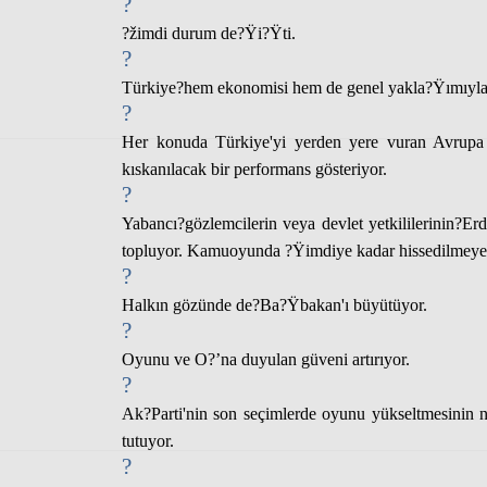
?
?žimdi durum de?Ÿi?Ÿti.
?
Türkiye
?hem ekonomisi hem de genel yakla?Ÿımıyl
?
Her konuda Türkiye'yi yerden yere vuran Avrup
kıskanılacak bir performans gösteriyor.
?
Yabancı?gözlemcilerin veya devlet yetkililerinin?
Er
topluyor. Kamuoyunda ?Ÿimdiye kadar hissedilmeyen
?
Halkın gözünde de?
Ba?Ÿbakan
'ı büyütüyor.
?
Oyunu ve O?’na duyulan güveni artırıyor.
?
Ak?
Parti'nin son seçimlerde oyunu yükseltmesinin n
tutuyor.
?