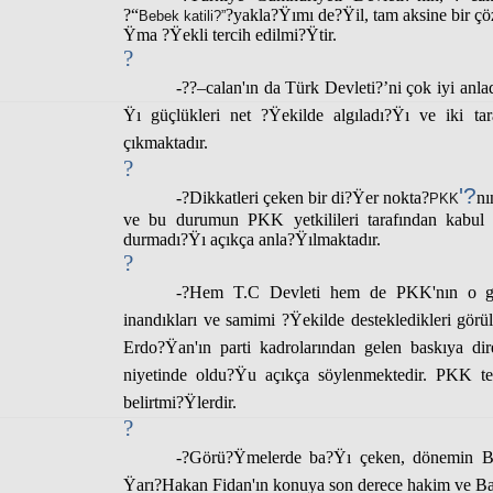
?“
?yakla?Ÿımı de?Ÿil, tam aksine bir çö
Bebek katili?”
Ÿma ?Ÿekli tercih edilmi?Ÿtir.
?
-
??–calan'ın da Türk Devleti?’ni çok iyi anl
Ÿı güçlükleri net ?Ÿekilde algıladı?Ÿı ve iki tar
çıkmaktadır.
?
'?
-?
Dikkatleri çeken bir di?Ÿer nokta?
nı
PKK
ve bu durumun PKK yetkilileri tarafından kabul ed
durmadı?Ÿı açıkça anla?Ÿılmaktadır.
?
-?
Hem T.C Devleti hem de PKK'nın o görü
inandıkları ve samimi ?Ÿekilde destekledikleri gör
Erdo?Ÿan'ın parti kadrolarından gelen baskıya d
niyetinde oldu?Ÿu açıkça söylenmektedir. PKK te
belirtmi?Ÿlerdir.
?
-?
Görü?Ÿmelerde ba?Ÿı çeken, dönemin B
Ÿarı?
Hakan Fidan'
ın konuya son derece hakim ve B