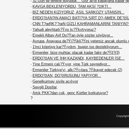
32.Gün ile birlikte büyüdük... Göz açıp kapayana kadar g
-
KAVGA BEKLENİYORDU, TAM AKSİ ?‡IKTI...
-
BİZ NEDEN KIZIYORUZ, ASIL SARKOZY UTANSIN...
-
ERDO?žAN?IN AMACI BATI?YA SIRT D?–NMEK DE?žİL.
-
CNN T?œRK?’?œN GİZLİ KAHRAMANLARINI TANIYIN
-
Yahudi aleyhtarlı?Ÿını kı?Ÿkırtıyoruz?
-
Emekli Albay Arif Do?Ÿan öyle sözler söylüyor...
-
Avrupa, Anayasa de?Ÿi?Ÿikli?Ÿini yetersiz ancak olumlu 
-
1'inci köprüye kar?Ÿıydım, bugün ise destekliyorum...
-
Ermeniler, bize muhtaç olacak kadar fakir de?Ÿil?(3)
-
ERDO?žAN VE İHH KAZANDI, KAYBEDENLER İSE...
-
Yine Ermeni çalı?Ÿıyor, yine Türk seyrediyor...
-
Ermeniler Türkiye'yi, alkı?Ÿçılara ?Ÿikayet edecek (2)
-
ERDO?žAN, DO?žRUSUNU YAPIYOR...
-
Genelkurmay sivile açılıyor
-
Sevgili Dostlar,
-
Artık PKK?dan çok, genç Kürtler korkutuyor?
-
?
Copyrigh