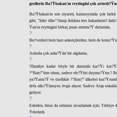
gezilerin Ba?Ÿbakan'ın reytingini çok artırdı?Ÿın
Ba?Ÿbakan'ın son ziyareti, kamu
oyunda çok farklı 
gibi, "
lider ülke"?
imajı iktidara ters bakanların? dah
Ÿan'
ın reytingini birkaç puan artırmı?Ÿ durumda.
?
Bu?
verileri hem bazı anketçilerden, hem de konu?Ÿ
?
Aslında çok anla?Ÿılır bir algılama.
?
?žimdiye kadar bö
yle bir durumla kar?Ÿı kar?Ÿ
?“Batı?”dan olsun, sadece ele?Ÿtiri duymu?Ÿtur.? Bun
ya?Ÿamı?Ÿ ve özellikle ?“Batı?” ülkeleri kar?Ÿısınd
defa alkı?Ÿlanıyor, övgü alıyor. Sadece Arap sokak
geliyor.
?
Eskiden
, biraz da sırtımızı sıvazlamak için; Türkiye 
Ÿdırılırdı.