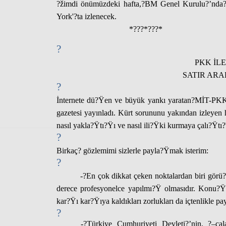
?žimdi önümüzdeki hafta,?
BM Genel Kurulu?’nda
York'
?ta izlenecek.
*???*???*
?
PKK İL
SATIR ARA
?
İnternet
e dü?Ÿen ve büyük yankı yaratan?
MİT
-
PK
gazetesi yayınladı. Kürt sorununu yakından izleyen h
nasıl yakla?Ÿtı?Ÿı ve nasıl ili?Ÿki kurmaya çalı?Ÿtı?
?
Birkaç? gözlemimi sizlerle payla?Ÿmak isterim:
?
-?
En çok dikkat çeken noktalardan biri görü?
derece profesyonelce yapılmı?Ÿ olmasıdır. Konu?Ÿmal
kar?Ÿı kar?Ÿıya kaldıkları zorlukları da içtenlikle pa
?
-
?Türkiye Cumhuriyeti Devleti?’nin, ?–cal