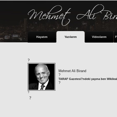
Hayatım
Yazılarım
Videolarım
F
?
Mehmet Ali Birand
?
TARAF Gazetesi?ndeki yayına ben Wikileaks
?
?
?